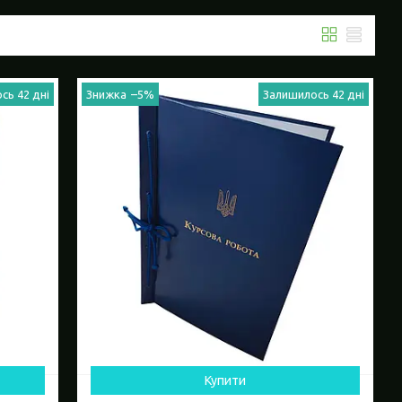
сь 42 дні
–5%
Залишилось 42 дні
Купити