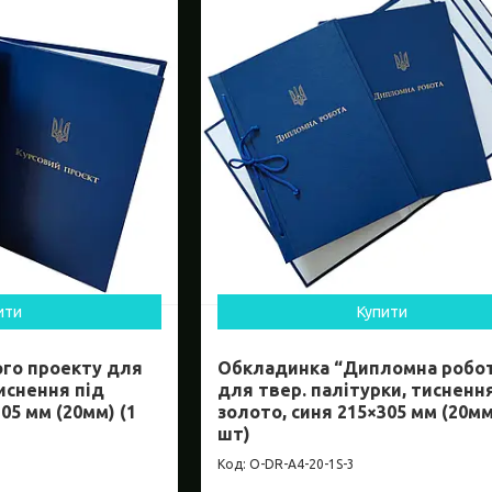
ити
Купити
ого проекту для
Обкладинка “Дипломна робо
тиснення під
для твер. палітурки, тисненн
05 мм (20мм) (1
золото, синя 215×305 мм (20мм
шт)
O-DR-А4-20-1S-3