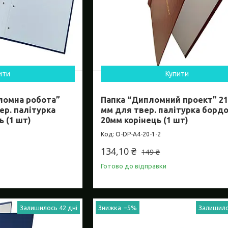
ити
Купити
ломна робота”
Папка “Дипломний проект” 21
ер. палітурка
мм для твер. палітурка борд
ь (1 шт)
20мм корінець (1 шт)
O-DP-А4-20-1-2
134,10 ₴
149 ₴
Готово до відправки
Залишилось 42 дні
–5%
Залишило