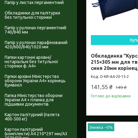
Папір у листах пергаментний
Обкладинки для палітурки
без титульноі сторінки
Папір у рулонах пергаментний
740/840 мм
Куп
Папір у рулонах парафінований
420/600/840/1020 мм
Обкладинка “Курс
Папки картонні архівні/
нотаріальні без титульної
215×305 мм для тв
сторінки ф. А4+
синя 20мм корінец
Папки архівні Міністерство
O-KR-А4-20-1S-2
оборони України А4+ корінець
бумвініл
141,55 ₴
149 ₴
Папка Міністерство оборони
Готово до відправки
України А4 + планка для
підшивки документів
Картон палітурний (палета
400-500 кг)
–5%
Картон палітурний
(комплекти) А4 210*297 мм/А3