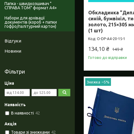
Папка - швидкозшивач "
СПРАВА ТОМ" формат А4+
Обкладинка "Дип
Набори для архівації
синій, бумвініл, т
документів (короб + папки
золото, 215×305 мм
гофро/палітурний картон)
(1 шт)
O-DP-А4-20-1S-1
Відгуки
134,10 ₴
149 ₴
Новини
Готово до відправки
Фільтри
–5%
Ціна
Наявність
В наявності
42
Акція
Товари зі знижками
42