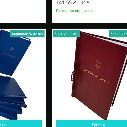
141,55 ₴
149 ₴
Готово до відправки
Залишилось 42 дні
–10%
Залишило
ити
Купити