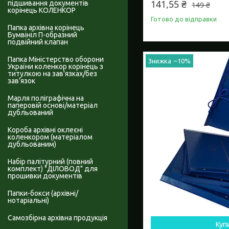
141,55 ₴
підшивання документів
149 ₴
корінець КОЛЕНКОР
Готово до відправки
Папка архівна корінець
Бумвініл П-образний
подвійний клапан
Папка Міністерство оборони
–10%
України коленкор корінець з
титулкою на зав'язках/без
зав'язок
Марля поліграфічна на
паперовій основі/матеріал
дубльований
Короба архівні оклеєні
коленкором (матеріалом
дубльованим)
Набір палітурний (повний
комплект) "ДІЛОВОД" для
прошивки документів
Папки-бокси (архівні/
нотаріальні)
Самозбірна архівна продукція
Куп