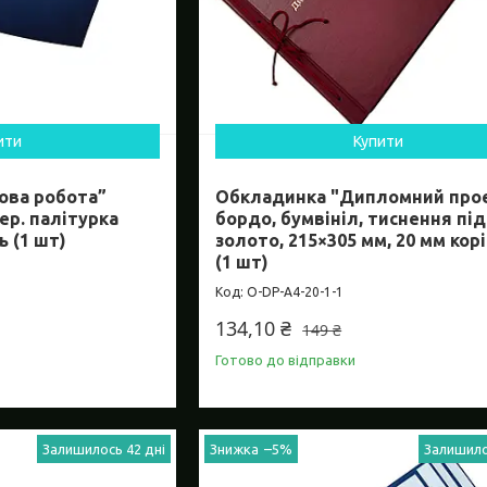
ити
Купити
ова робота”
Обкладинка "Дипломний про
ер. палітурка
бордо, бумвініл, тиснення під
ь (1 шт)
золото, 215×305 мм, 20 мм кор
(1 шт)
O-DP-А4-20-1-1
134,10 ₴
149 ₴
Готово до відправки
Залишилось 42 дні
–5%
Залишило