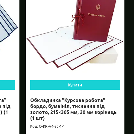
Купити
та”
Обкладинка "Курсова робота"
я під
бордо, бумвініл, тиснення під
) (1
золото, 215×305 мм, 20 мм корінець
(1 шт)
O-KR-А4-20-1-1