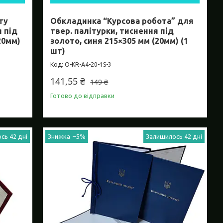
ту
Обкладинка “Курсова робота” для
я під
твер. палітурки, тиснення під
20мм)
золото, синя 215×305 мм (20мм) (1
шт)
O-KR-А4-20-1S-3
141,55 ₴
149 ₴
Готово до відправки
сь 42 дні
–5%
Залишилось 42 дні