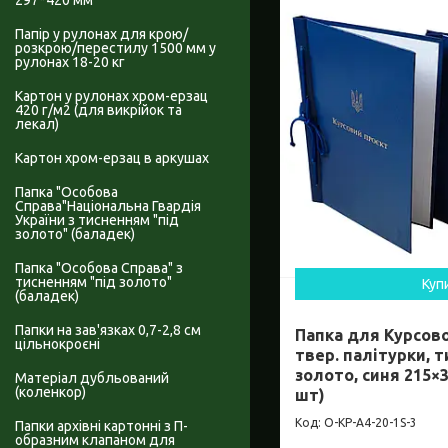
297*420 мм
Папір у рулонах для крою/
розкрою/перестилу 1500 мм у
рулонах 18-20 кг
Картон у рулонах хром-ерзац
420 г/м2 (для викрійок та
лекал)
Картон хром-ерзац в аркушах
Папка "Особова
Справа"Національна Гвардія
України з тисненням "під
золото" (баладек)
Папка "Особова Справа" з
тисненням "під золото"
Куп
(баладек)
Папки на зав'язках 0,7-2,8 см
Папка для Курсов
цільнокроєні
твер. палітурки, 
золото, синя 215×3
Матеріал дубльований
(коленкор)
шт)
O-KP-А4-20-1S-3
Папки архівні картонні з П-
образним клапаном для