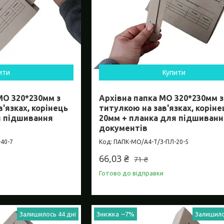
ити
Купити
МО 320*230мм з
Архівна папка МО 320*230мм з
'язках, корінець
титулкою на зав'язках, коріне
я підшивання
20мм + планка для підшиванн
документів
40-7
ПАПК-МО/А4-Т/З-ПЛ-20-5
66,03 ₴
71 ₴
Готово до відправки
Залишилось 44 дні
–7%
Залишило