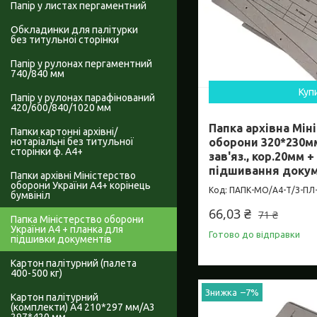
Папір у листах пергаментний
Обкладинки для палітурки
без титульноі сторінки
Папір у рулонах пергаментний
740/840 мм
Куп
Папір у рулонах парафінований
420/600/840/1020 мм
Папка архівна Мін
Папки картонні архівні/
нотаріальні без титульної
оборони 320*230м
сторінки ф. А4+
зав'яз., кор.20мм 
підшивання доку
Папки архівні Міністерство
оборони України А4+ корінець
ПАПК-МО/А4-Т/З-ПЛ-
бумвініл
66,03 ₴
71 ₴
Папка Міністерство оборони
України А4 + планка для
Готово до відправки
підшивки документів
Картон палітурний (палета
400-500 кг)
–7%
Картон палітурний
(комплекти) А4 210*297 мм/А3