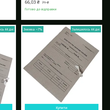
66,03 ₴
71 ₴
Готово до відправки
сь 44 дні
–7%
Залишилось 44 дні
Купити