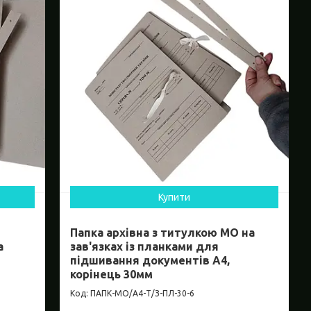
Купити
Папка архівна з титулкою МО на
а
зав'язках із планками для
підшивання документів А4,
корінець 30мм
ПАПК-МО/А4-Т/З-ПЛ-30-6