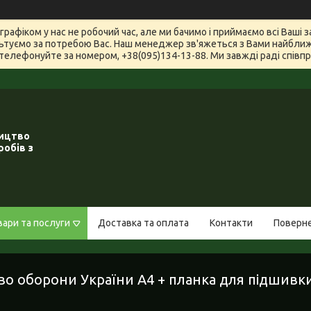
графіком у нас не робочий час, але ми бачимо і приймаємо всі Ваші
туємо за потребою Вас. Наш менеджер зв'яжеться з Вами найближчи
телефонуйте за номером, +38(095)134-13-88. Ми завжді раді співпра
ництво
робів з
вари та послуги
Доставка та оплата
Контакти
Поверне
тво оборони України А4 + планка для підшивк