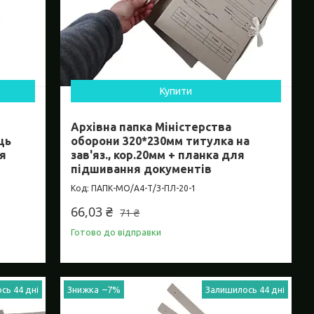
Купити
Архівна папка Міністерства
ць
оборони 320*230мм титулка на
я
зав'яз., кор.20мм + планка для
підшивання документів
ПАПК-МО/А4-Т/З-ПЛ-20-1
66,03 ₴
71 ₴
Готово до відправки
сь 44 дні
–7%
Залишилось 44 дні