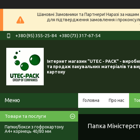
Шановні Замовники та Партнери! Наразі за нашим 
для підтвердження замовлення і проконсуль
+380 (95) 355-25-84
+380 (73) 317-67-54
Інтернет магазин "UTEC - PACK" - вироб
та продаж пакувальних матеріалів та ви
картону
Головна
Про нас
То
Товари та послуги
Папка Міністерс
Папки/бокси з гофрокартону
А4+ корінець 40/80 мм