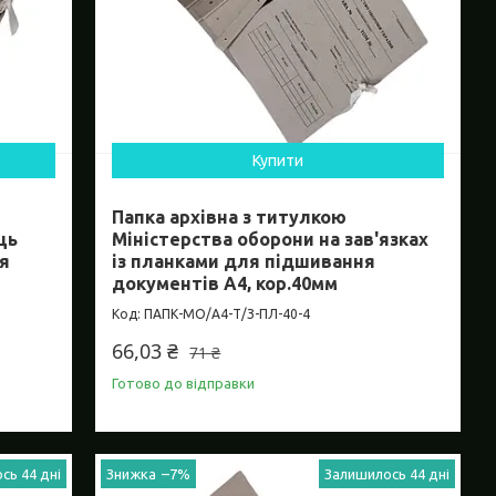
Купити
Папка архівна з титулкою
ць
Міністерства оборони на зав'язках
я
із планками для підшивання
документів А4, кор.40мм
ПАПК-МО/А4-Т/З-ПЛ-40-4
66,03 ₴
71 ₴
Готово до відправки
сь 44 дні
–7%
Залишилось 44 дні