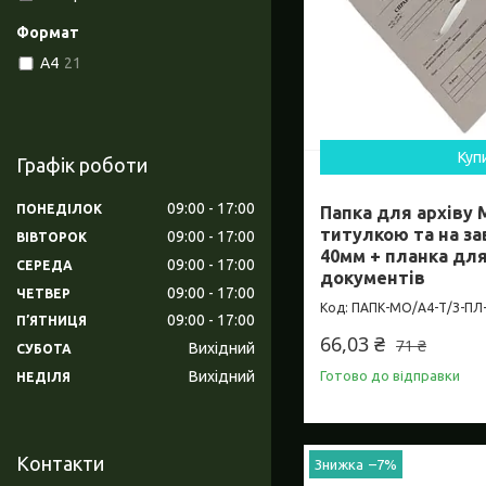
Формат
A4
21
Куп
Графік роботи
09:00
17:00
ПОНЕДІЛОК
Папка для архіву 
титулкою та на зав
09:00
17:00
ВІВТОРОК
40мм + планка дл
09:00
17:00
СЕРЕДА
документів
09:00
17:00
ЧЕТВЕР
ПАПК-МО/А4-Т/З-ПЛ-
09:00
17:00
ПʼЯТНИЦЯ
66,03 ₴
71 ₴
Вихідний
СУБОТА
Готово до відправки
Вихідний
НЕДІЛЯ
Контакти
–7%