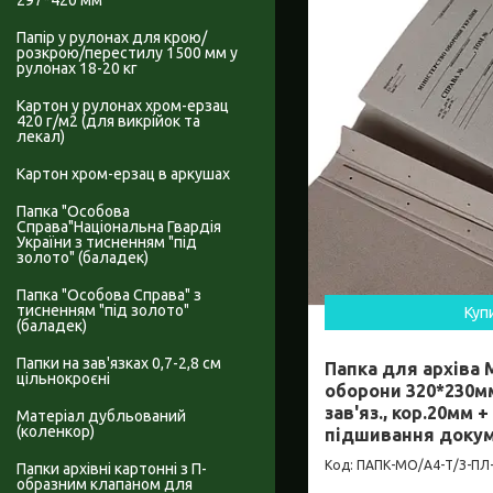
297*420 мм
Папір у рулонах для крою/
розкрою/перестилу 1500 мм у
рулонах 18-20 кг
Картон у рулонах хром-ерзац
420 г/м2 (для викрійок та
лекал)
Картон хром-ерзац в аркушах
Папка "Особова
Справа"Національна Гвардія
України з тисненням "під
золото" (баладек)
Папка "Особова Справа" з
тисненням "під золото"
Куп
(баладек)
Папки на зав'язках 0,7-2,8 см
Папка для архіва 
цільнокроєні
оборони 320*230м
зав'яз., кор.20мм 
Матеріал дубльований
(коленкор)
підшивання доку
ПАПК-МО/А4-Т/З-ПЛ-
Папки архівні картонні з П-
образним клапаном для