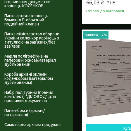
66,03 ₴
підшивання документів
71 ₴
корінець КОЛЕНКОР
Готово до відправки
Папка архівна корінець
Бумвініл П-образний
подвійний клапан
Папка Міністерство оборони
–7%
України коленкор корінець з
титулкою на зав'язках/без
зав'язок
Марля поліграфічна на
паперовій основі/матеріал
дубльований
Короба архівні оклеєні
коленкором (матеріалом
дубльованим)
Набір палітурний (повний
комплект) "ДІЛОВОД" для
прошивки документів
Папки-бокси (архівні/
нотаріальні)
Самозбірна архівна продукція
Куп