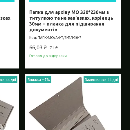
Папка для архіву МО 320*230мм з
язках
титулкою та на зав'язках, корінець
30мм + планка для підшивання
документів
ПАПК-МО/А4-Т/З-ПЛ-30-7
66,03 ₴
71 ₴
Готово до відправки
сь 44 дні
–7%
Залишилось 44 дні