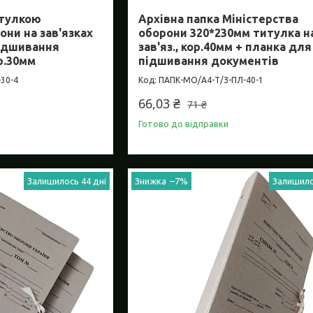
итулкою
Архівна папка Міністерства
они на зав'язках
оборони 320*230мм титулка н
підшивання
зав'яз., кор.40мм + планка для
р.30мм
підшивання документів
30-4
ПАПК-МО/А4-Т/З-ПЛ-40-1
66,03 ₴
71 ₴
Готово до відправки
Залишилось 44 дні
–7%
Залишило