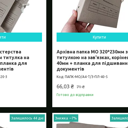
ити
Купити
істерства
Архівна папка МО 320*230мм з
м титулка на
титулкою на зав'язках, коріне
+ планка для
40мм + планка для підшиванн
ментів
документів
20-3
ПАПК-МО/А4-Т/З-ПЛ-40-5
66,03 ₴
71 ₴
Готово до відправки
Залишилось 44 дні
–7%
Залишило