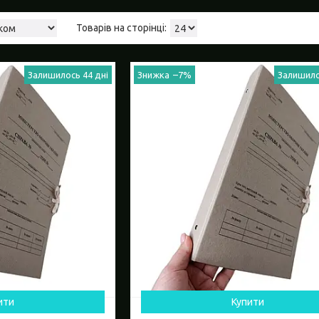
Залишилось 44 дні
–7%
Залишило
ити
Купити