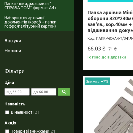
Папка - швидкозшивач "
СПРАВА ТОМ" формат А4+
Папка архівна Мін
Набори для архівації
оборони 320*230м
документів (короб + папки
зав'яз., кор.40мм 
гофро/палітурний картон)
підшивання доку
ПАПК-МО/А4-Т/З-ПЛ-
Відгуки
66,03 ₴
71 ₴
Новини
Готово до відправки
Фільтри
–7%
Ціна
Наявність
В наявності
21
Акція
Товари зі знижками
21