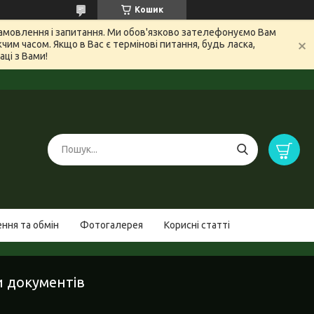
Кошик
 замовлення і запитання. Ми обов'язково зателефонуємо Вам
м часом. Якщо в Вас є термінові питання, будь ласка,
ці з Вами!
ння та обмін
Фотогалерея
Корисні статті
и документів