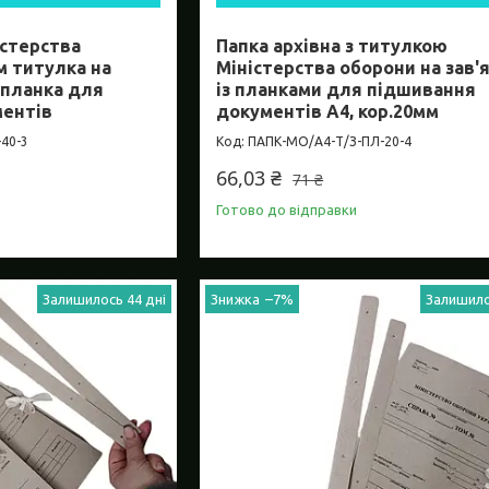
істерства
Папка архівна з титулкою
м титулка на
Міністерства оборони на зав'
+ планка для
із планками для підшивання
ментів
документів А4, кор.20мм
40-3
ПАПК-МО/А4-Т/З-ПЛ-20-4
66,03 ₴
71 ₴
Готово до відправки
Залишилось 44 дні
–7%
Залишило