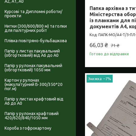
А2, А1, А0
Папка архівна з т
Курсові та Дипломні роботи/
Міністерства обор
проекти
із планками для 
Нитки (300/600/800 м) та голки
документів А4, ко
для палітурних робіт
ПАПК-МО/А4-Т/З-ПЛ-
Плівка повітряно-бульбашкова
66,03 ₴
71 ₴
Папір у листах пакувальний
Готово до відправки
(обгортковий) від А6 до А0
Папір у рулонах пакувальний
(обгортковий) 1050 мм
–7%
Картон у рулонах
(макулатурний Б-300/350*20
пог.м)
Папір у листах крафтовий від
А6 до А0
Папір у рулонах крафтовий
420/620/840/1050 мм
Короба з гофрокартону