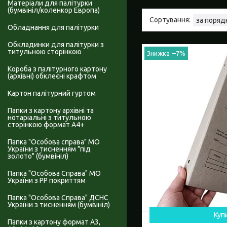
Матеріали для палітурки
(бумвініл/коленкор Европа)
Обладнання для палітурки
Обкладинки для палітурки з
титульною сторінкою
–7%
Короба з палітурного картону
(архівні) обклеєні крафтом
Картон палітурний гуртом
Папки з картону архівні та
нотаріальні з титульною
сторінкою формат А4+
Папка "Особова справа" МО
України з тисненням "під
золото" (бумвініл)
Папка "Особова Справа" МО
України з PP покриттям
Папка "Особова Справа" ДСНС
України з тисненням (бумвініл)
Куп
Папки з картону формат А3,