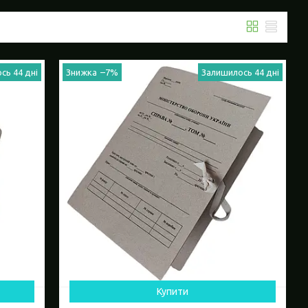
сь 44 дні
–7%
Залишилось 44 дні
Купити