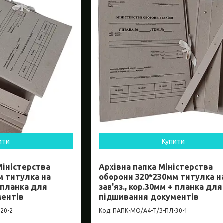
ити
Купити
Міністерства
Архівна папка Міністерства
м титулка на
оборони 320*230мм титулка н
+ планка для
зав'яз., кор.30мм + планка для
ментів
підшивання документів
20-2
ПАПК-МО/А4-Т/З-ПЛ-30-1