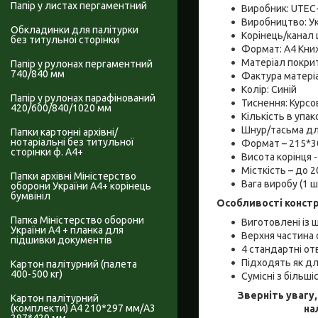
Папір у листах пергаментний
Виробник: UTEC
Виробництво: Ук
Обкладинки для палітурки
Корінець/канал
без титульноі сторінки
Формат: А4 Кни
Матеріал покрит
Папір у рулонах пергаментний
740/840 мм
Фактура матеріа
Колір: Синій
Папір у рулонах парафінований
Тиснення: Курсо
420/600/840/1020 мм
Кількість в упако
Шнур/тасьма для
Папки картонні архівні/
нотаріальні без титульної
Формат – 215*3
сторінки ф. А4+
Висота корінця 
Місткість – до 2
Папки архівні Міністерство
Вага виробу (1 шт
оборони України А4+ корінець
бумвініл
Особливості констр
Папка Міністерство оборони
Виготовлені із щ
України А4 + планка для
Верхня частина 
підшивки документів
4 стандартні от
Підходять як дл
Картон палітурний (палета
400-500 кг)
Сумісні з більші
Зверніть увагу
Картон палітурний
(комплекти) А4 210*297 мм/А3
на