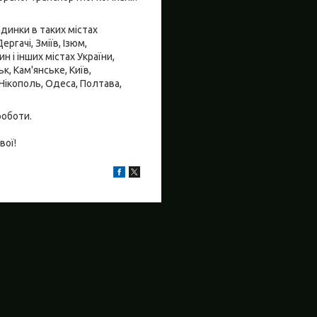
динки в таких містах
ргачі, Зміїв, Ізюм,
 і інших містах України,
, Кам'янське, Київ,
 Нікополь, Одеса, Полтава,
роботи.
вої!