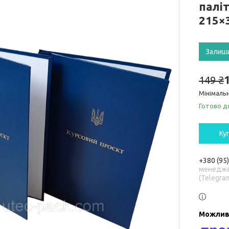
паліт
215×3
Залиш
149 ₴
Мінімальн
Готово д
Ку
+380 (95
менедже
(Telegra