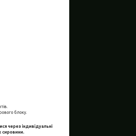
тів.
рового блоку.
ися через індивідуальні
х сировини.