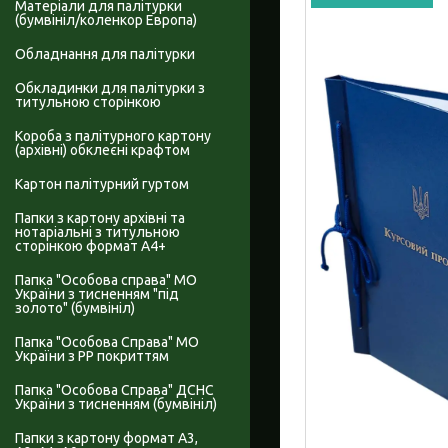
Матеріали для палітурки
(бумвініл/коленкор Европа)
Обладнання для палітурки
Обкладинки для палітурки з
титульною сторінкою
Короба з палітурного картону
(архівні) обклеєні крафтом
Картон палітурний гуртом
Папки з картону архівні та
нотаріальні з титульною
сторінкою формат А4+
Папка "Особова справа" МО
України з тисненням "під
золото" (бумвініл)
Папка "Особова Справа" МО
України з PP покриттям
Папка "Особова Справа" ДСНС
України з тисненням (бумвініл)
Папки з картону формат А3,