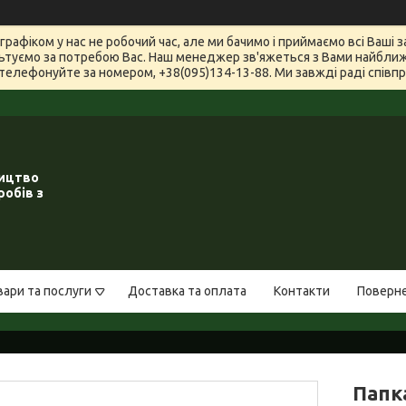
графіком у нас не робочий час, але ми бачимо і приймаємо всі Ваші
туємо за потребою Вас. Наш менеджер зв'яжеться з Вами найближчи
телефонуйте за номером, +38(095)134-13-88. Ми завжді раді співпра
ництво
робів з
вари та послуги
Доставка та оплата
Контакти
Поверне
Папк