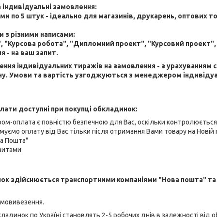
 індивідуальні замовлення:
и по 5 штук - ідеально для магазинів, друкарень, оптових т
 з різними написами:
 "Курсова робота", "Дипломний проект", "Курсовий проект",
я - на ваш запит.
ня індивідуальних тиражів на замовлення - з урахуванням 
ну. Умови та вартість узгоджуються з менеджером індивіду
лати доступні при покупці обкладинок:
ром-оплата є повністю безпечною для Вас, оскільки контролюєтьс
муємо оплату від Вас тільки після отримання Вами товару на Новій 
ва Пошта"
ізитами
ок здійснюється транспортними компаніями "Нова пошта" та
амовивезення.
ладинок по Україні становлять 2-5 робочих днів в залежності від о