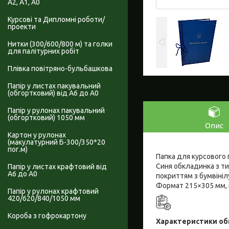
А2, А1, А0
Курсові та Дипломні роботи/
проекти
Нитки (300/600/800 м) та голки
для палітурних робіт
Плівка повітряно-бульбашкова
Папір у листах пакувальний
(обгортковий) від А6 до А0
Папір у рулонах пакувальний
(обгортковий) 1050 мм
Опис
Картон у рулонах
(макулатурний Б-300/350*20
пог.м)
Папка для курсового 
Синя обкладинка з ти
Папір у листах крафтовий від
А6 до А0
покриттям з бумвініл
Формат 215×305 мм, к
Папір у рулонах крафтовий
420/620/840/1050 мм
Короба з гофрокартону
Характеристики об