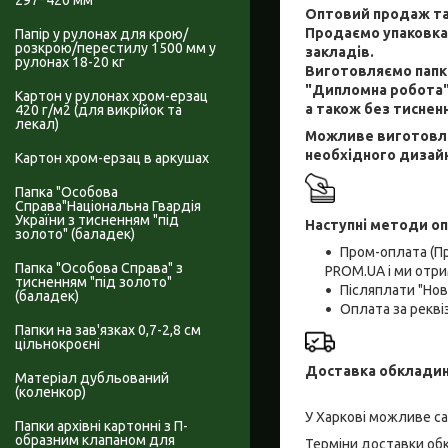
297*420 мм
Оптовий продаж та
Продаємо упаковкам
Папір у рулонах для крою/
розкрою/перестилу 1500 мм у
закладів.
рулонах 18-20 кг
Виготовляємо папки
"Дипломна робота",
Картон у рулонах хром-ерзац
а також без тисненн
420 г/м2 (для викрійок та
лекал)
Можливе виготовлен
необхідного дизай
Картон хром-ерзац в аркушах
Папка "Особова
Справа"Національна Гвардія
України з тисненням "під
Наступні методи оп
золото" (баладек)
Пром-оплата (П
Папка "Особова Справа" з
PROM.UA і ми отри
тисненням "під золото"
Післяплати "Но
(баладек)
Оплата за рекв
Папки на зав'язках 0,7-2,8 см
цільнокроєні
Доставка обкладин
Матеріал дубльований
(коленкор)
У Харкові можливе с
Папки архівні картонні з П-
образним клапаном для
Терміни доставки обк