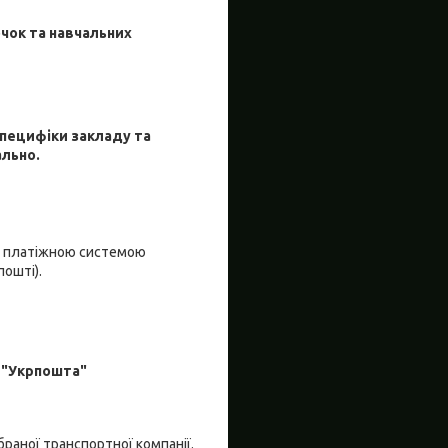
очок та навчальних
специфіки закладу та
ально.
я платіжною системою
пошті).
 "Укрпошта"
браної транспортної компанії.