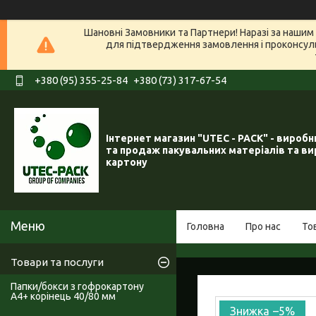
Шановні Замовники та Партнери! Наразі за нашим 
для підтвердження замовлення і проконсуль
+380 (95) 355-25-84
+380 (73) 317-67-54
Інтернет магазин "UTEC - PACK" - вироб
та продаж пакувальних матеріалів та ви
картону
Головна
Про нас
То
Товари та послуги
Папки/бокси з гофрокартону
А4+ корінець 40/80 мм
–5%