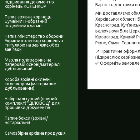
підшивання документів
Вартість доставки о
корінець КОЛЕНКОР
Ми доставляємо обкла
Папка архівна корінець
Харківської області: 
Бумвініл П-образний
Красноград, Куп'янсь
подвійний клапан
включаючи Біла Церква
Папка Міністерство оборони
Кіровоград, Кривий Рі
України коленкор корінець з
Рівне, Суми , Тернопі
титулкою на зав'язках/без
зав'язок
📌 Практичне оформле
Підкреслює серйозне
Марля поліграфічна на
✅ Оформіть замовленн
паперовій основі/матеріал
дубльований
Короба архівні оклеєні
коленкором (матеріалом
дубльованим)
Набір палітурний (повний
комплект) "ДІЛОВОД" для
прошивки документів
Папки-бокси (архівні/
нотаріальні)
Самозбірна архівна продукція