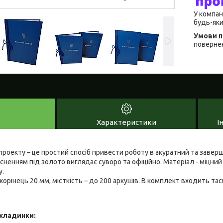
У компан
будь-яки
повернен
Характеристики
І
проекту – це простий спосіб привести роботу в акуратний та завер
сненням під золото виглядає суворо та офіційно. Матеріал - міцний
у.
орінець 20 мм, місткість – до 200 аркушів. В комплект входить та
кладинки: