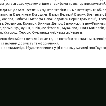
плачується одержувачем згідно з тарифами транспортних компаній.
динки до всіх населених пунктів України. Ви можете купити обкла
Балаклія, Барвінкове, Богодухів, Валки, Великий Бурлук, Вовчанськ, Де
к, Лозова, Люботин, Мерефа, Нова Водолага, Першотравневий, Пісочин
, Бердянськ, Бровари, Вінниця, Дніпро, Запоріжжя, Івано-Франківськ
г, Кременчук, Луцьк, Львів, Мелітополь, Мукачево, Ніжин, Миколаїв,
ль, Ужгород, Херсон, Хмельницький, Черкаси, Чернігів.
ння без зайвих деталей саме те, що потрібно при здачі важливої 
 ставлення до змісту та оформлення.
я заздалегідь і будьте впевнені у фінальному вигляді своєї курсо