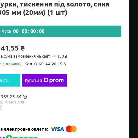
урки, тиснення під золото, синя
05 мм (20мм) (1 шт)
0
0
0
0
0
0
0
0
илось
141,55 ₴
а сума замовлення на сайті — 150 ₴
о відправки
Код:
O-KP-А4-20-1S-3
пити
Купити з
) 355-25-84
р Анастасія
m)