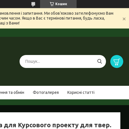
Кошик
 замовлення і запитання. Ми обов'язково зателефонуємо Вам
м часом. Якщо в Вас є термінові питання, будь ласка,
ці з Вами!
ння та обмін
Фотогалерея
Корисні статті
а для Курсового проекту для твер.