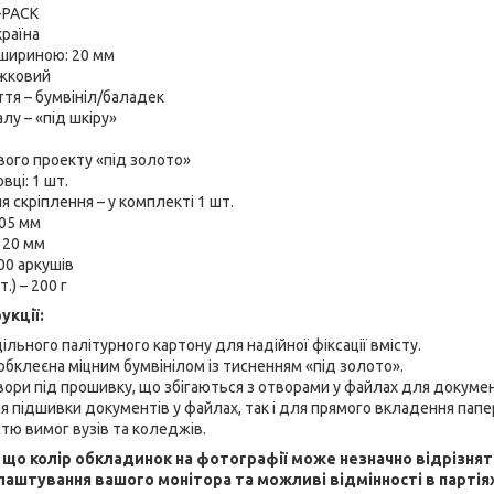
-PACK
раїна
 шириною: 20 мм
жковий
тя – бумвініл/баладек
лу – «під шкіру»
вого проекту «під золото»
вці: 1 шт.
 скріплення – у комплекті 1 шт.
05 мм
- 20 мм
00 аркушів
.) – 200 г
укції:
ільного палітурного картону для надійної фіксації вмісту.
обклеєна міцним бумвінілом із тисненням «під золото».
вори під прошивку, що збігаються з отворами у файлах для докумен
я підшивки документів у файлах, так і для прямого вкладення папе
стю вимог вузів та коледжів.
, що колір обкладинок на фотографії може незначно відрізнят
лаштування вашого монітора та можливі відмінності в партія