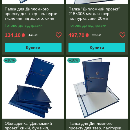
Папка для Дипломного
Папка “Дипломний проект”
проекту для твер. палітурки,
215×305 мм для твер.
тиснення під золото, синя
палітурка синя 20мм
215×305 мм (20мм) (1 шт)
корінець (уп.5шт)
Готово до відправки
Готово до відправки
134,10
497,70
₴
₴
149 ₴
553 ₴
Купити
Купити
–10%
–10%
Обкладинка "Дипломний
Папка для Дипломного
проект" синій, бумвініл,
проекту для твер. палітурки,