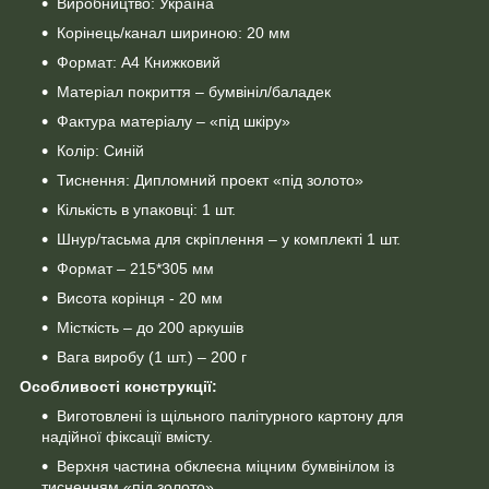
Виробництво: Україна
Корінець/канал шириною: 20 мм
Формат: А4 Книжковий
Матеріал покриття – бумвініл/баладек
Фактура матеріалу – «під шкіру»
Колір: Синій
Тиснення: Дипломний проект «під золото»
Кількість в упаковці: 1 шт.
Шнур/тасьма для скріплення – у комплекті 1 шт.
Формат – 215*305 мм
Висота корінця - 20 мм
Місткість – до 200 аркушів
Вага виробу (1 шт.) – 200 г
Особливості конструкції:
Виготовлені із щільного палітурного картону для
надійної фіксації вмісту.
Верхня частина обклеєна міцним бумвінілом із
тисненням «під золото».