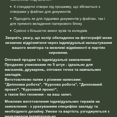
4 стандартні отвори під прошивку, що збігаються з
отворами у файлах для документів.
Підходять як для підшивки документів у файлах, так і
для прямого вкладення паперового блоку.
Сумісні з більшістю вимог вузів та коледжів.
Зверніть увагу, що колір обкладинок на фотографії може
незначно відрізнятися через індивідуальні налаштування
вашого монітора та можливі відмінності в партіях
сировини.
Оптовий продаж та індивідуальні замовлення:
Продаємо упаковками по 5 штук - ідеально для
магазинів, друкарень, оптових точок та навчальних
закладів.
Виготовляємо папки з різними написами:
"Дипломна робота", "Курсова робота", "Дипломний
проект", "Курсовий проект",
а також без тиснення - на ваш запит.
Можливе виготовлення індивідуальних тиражів на
замовлення - з урахуванням специфіки закладу та
необхідного дизайну. Умови та вартість узгоджуються з
менеджером індивідуально.