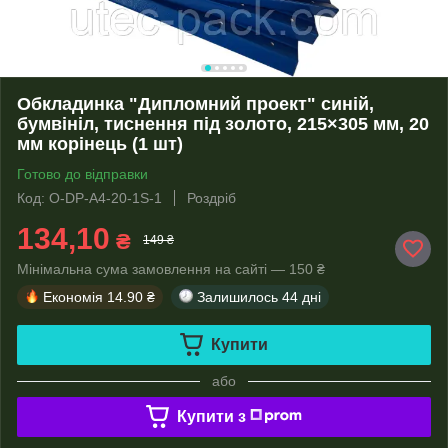
Обкладинка "Дипломний проект" синій,
бумвініл, тиснення під золото, 215×305 мм, 20
мм корінець (1 шт)
Готово до відправки
Код: O-DP-А4-20-1S-1
Роздріб
134,10
₴
149 ₴
Мінімальна сума замовлення на сайті — 150 ₴
Економія
14.90 ₴
Залишилось
44 дні
Купити
або
Купити з