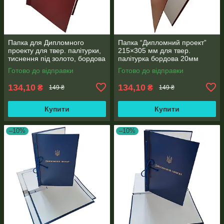
Папка для Дипломного
Папка “Дипломний проект”
проекту для твер. палітурки,
215×305 мм для твер.
тиснення під золото, бордова
палітурка бордова 20мм
215×305 мм (20мм) (1 шт)
корінець (1 шт)
Готово до відправки
Готово до відправки
134,10
134,10
₴
₴
149 ₴
149 ₴
Купити
Купити
–10%
–10%