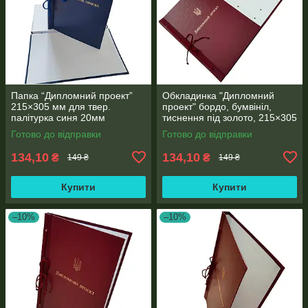
Папка “Дипломний проект”
Обкладинка "Дипломний
215×305 мм для твер.
проект" бордо, бумвініл,
палітурка синя 20мм
тиснення під золото, 215×305
корінець (1 шт)
мм, 20 мм корінець (1 шт)
Готово до відправки
Готово до відправки
134,10
134,10
₴
₴
149 ₴
149 ₴
Купити
Купити
–10%
–10%