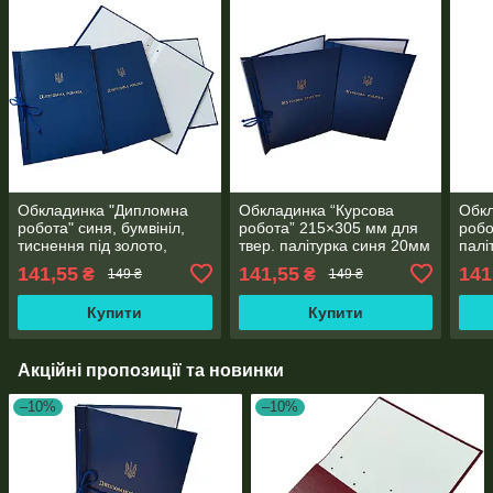
Обкладинка "Дипломна
Обкладинка “Курсова
Обк
робота" синя, бумвініл,
робота” 215×305 мм для
робо
тиснення під золото,
твер. палітурка синя 20мм
палі
215×305 мм, 20 мм
корінець (1 шт)
золо
141,55
141,55
141
₴
₴
149 ₴
149 ₴
корінець (1 шт)
(20м
Купити
Купити
Акційні пропозиції та новинки
–10%
–10%