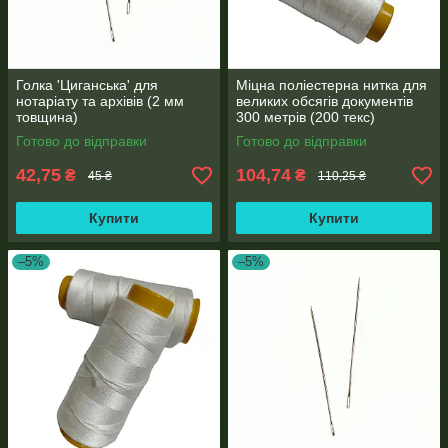
Голка 'Циганська' для
Міцна поліестерна нитка для
нотаріату та архівів (2 мм
великих обсягів документів
товщина)
300 метрів (200 текс)
Готово до відправки
Готово до відправки
42,75
104,74
₴
₴
45 ₴
110,25 ₴
Купити
Купити
–5%
–5%