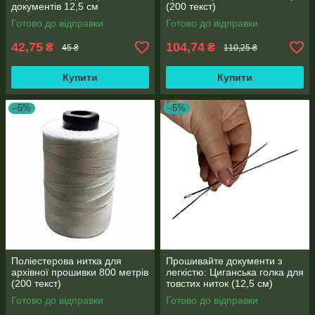
документів 12,5 см
(200 текст)
Готово до відправки
Готово до відправки
42,75
104,74
₴
₴
45 ₴
110,25 ₴
Купити
Купити
–5%
–5%
Поліестерова нитка для
Прошивайте документи з
архівної прошивки 800 метрів
легкістю: Циганська голка для
(200 текст)
товстих ниток (12,5 см)
Готово до відправки
Готово до відправки