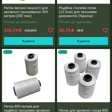
Нитка високої міцності для
Надійна сталева голка
архівного прошивання 300
(12,5см) для прошивки
метрів (200 текс)
документів (Україна)
Готово до відправки
Готово до відправки
104,74
42,75
₴
₴
110,25 ₴
45 ₴
Купити
Купити
–5%
–5%
Нитка 800 метрів для
надійної прошивки архівних
Нитка для архівних справ 800