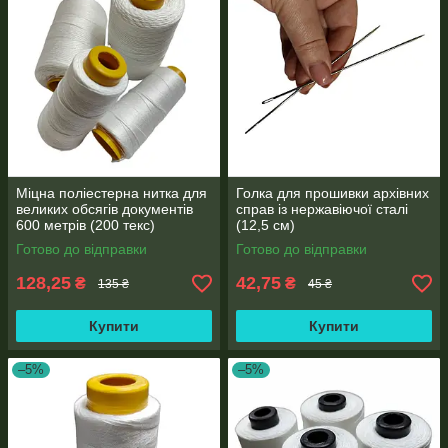
Міцна поліестерна нитка для
Голка для прошивки архівних
великих обсягів документів
справ із нержавіючої сталі
600 метрів (200 текс)
(12,5 см)
Готово до відправки
Готово до відправки
128,25
42,75
₴
₴
135 ₴
45 ₴
Купити
Купити
–5%
–5%