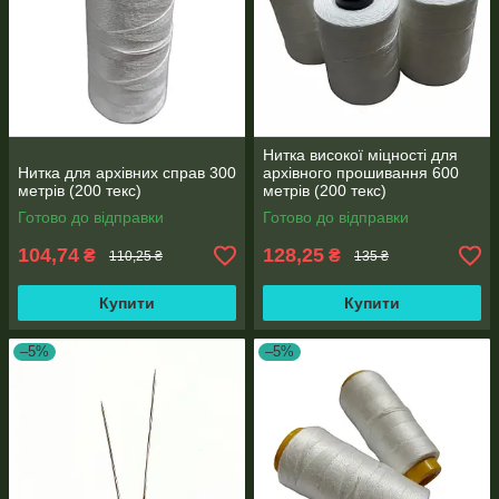
Нитка високої міцності для
Нитка для архівних справ 300
архівного прошивання 600
метрів (200 текс)
метрів (200 текс)
Готово до відправки
Готово до відправки
104,74
128,25
₴
₴
110,25 ₴
135 ₴
Купити
Купити
–5%
–5%