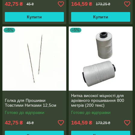
42,75
164,59
₴
₴
45 ₴
173,25 ₴
Купити
Купити
–5%
–5%
Нитка високої міцності для
Голка для Прошивки
архівного прошивання 800
Товстими Нитками 12,5см
метрів (200 текс)
Готово до відправки
Готово до відправки
42,75
164,59
₴
₴
45 ₴
173,25 ₴