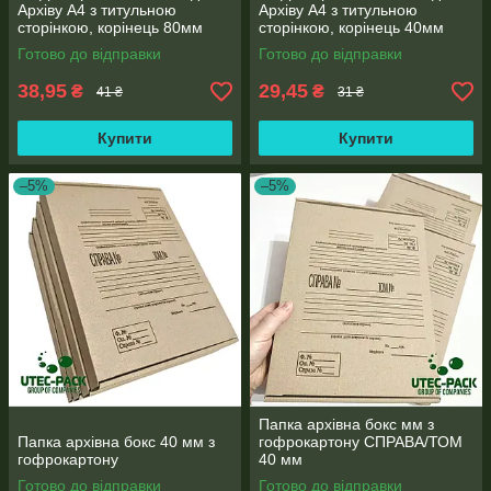
Архіву А4 з титульною
Архіву А4 з титульною
сторінкою, корінець 80мм
сторінкою, корінець 40мм
Готово до відправки
Готово до відправки
38,95
29,45
₴
₴
41 ₴
31 ₴
Купити
Купити
–5%
–5%
Папка архівна бокс мм з
Папка архівна бокс 40 мм з
гофрокартону СПРАВА/ТОМ
гофрокартону
40 мм
Готово до відправки
Готово до відправки