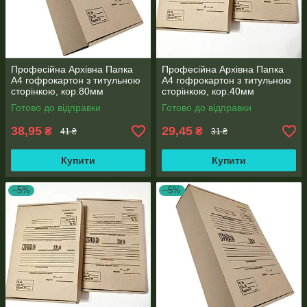
Професійна Архівна Папка
Професійна Архівна Папка
А4 гофрокартон з титульною
А4 гофрокартон з титульною
сторінкою, кор.80мм
сторінкою, кор.40мм
Готово до відправки
Готово до відправки
38,95
29,45
₴
₴
41 ₴
31 ₴
Купити
Купити
–5%
–5%