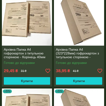
Архівна Папка А4
Архівна Папка А4
гофрокартон з титульною
(323*228мм) гофрокартон з
сторінкою - Корінець 40мм
титульною сторінкою -
від виробника
Корінець 80мм від виробника
Готово до відправки
Готово до відправки
29,45
38,95
₴
₴
31 ₴
41 ₴
Купити
Купити
–5%
–5%