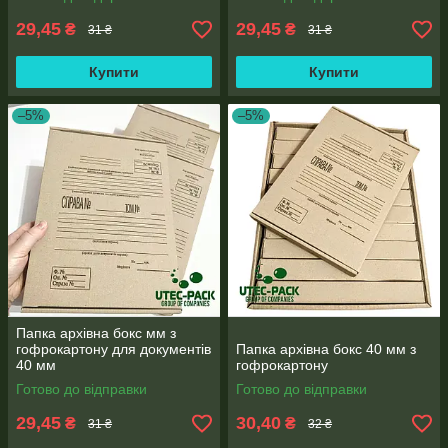
29,45
29,45
₴
₴
31 ₴
31 ₴
Купити
Купити
–5%
–5%
Папка архівна бокс мм з
гофрокартону для документів
Папка архівна бокс 40 мм з
40 мм
гофрокартону
Готово до відправки
Готово до відправки
29,45
30,40
₴
₴
31 ₴
32 ₴