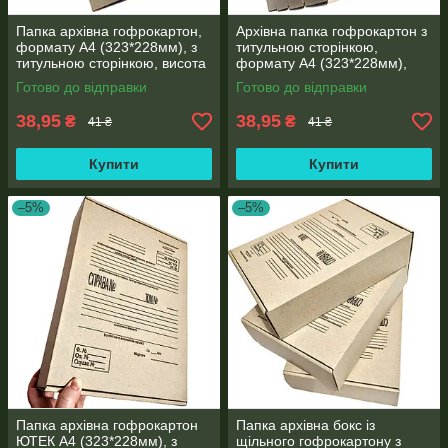
Папка архівна гофрокартон,
Архівна папка гофрокартон з
формату А4 (323*228мм), з
титульною сторінкою,
титульною сторінкою, висота
формату А4 (323*228мм),
корінця 80мм
корінець 80 мм
Готово до відправки
Готово до відправки
38,95
38,95
₴
₴
41 ₴
41 ₴
Купити
Купити
–5%
–5%
Папка архівна гофрокартон
Папка архівна бокс із
ЮТЕК А4 (323*228мм), з
щільного гофрокартону з