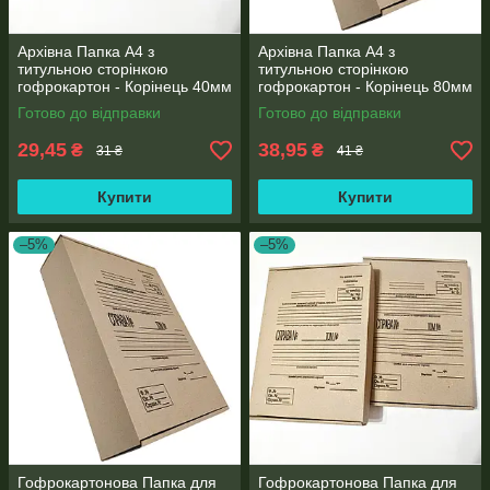
Архівна Папка А4 з
Архівна Папка А4 з
титульною сторінкою
титульною сторінкою
гофрокартон - Корінець 40мм
гофрокартон - Корінець 80мм
Готово до відправки
Готово до відправки
29,45
38,95
₴
₴
31 ₴
41 ₴
Купити
Купити
–5%
–5%
Гофрокартонова Папка для
Гофрокартонова Папка для