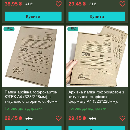
38,95
29,45
₴
₴
41 ₴
31 ₴
Купити
Купити
–5%
–5%
Папка архівна гофрокартон
Архівна папка гофрокартон з
ЮТЕК А4 (323*228мм), з
титульною сторінкою,
титульною сторінкою, 40мм,
формату А4 (323*228мм),
місткість 250 аркушів
корінець 40 мм
Готово до відправки
Готово до відправки
29,45
29,45
₴
₴
31 ₴
31 ₴