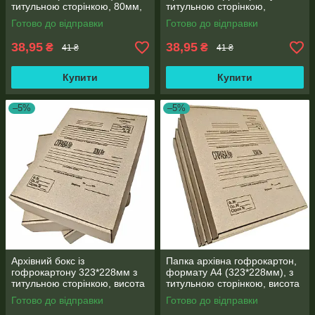
титульною сторінкою, 80мм,
титульною сторінкою,
місткість 500 аркушів
формату А4 (323*228мм),
Готово до відправки
Готово до відправки
корінець 80 мм
38,95
38,95
₴
₴
41 ₴
41 ₴
Купити
Купити
–5%
–5%
Архівний бокс із
Папка архівна гофрокартон,
гофрокартону 323*228мм з
формату А4 (323*228мм), з
титульною сторінкою, висота
титульною сторінкою, висота
корінця 80мм
корінця 40мм
Готово до відправки
Готово до відправки