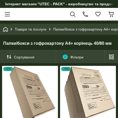
Інтернет магазин "UTEC - PACK" - виробництво та продаж п
Товари та послуги
Папки/бокси з гофрокартону А4+ кор
Папки/бокси з гофрокартону А4+ корінець 40/80 мм
Сортування
0
Фільтри
–5%
–5%