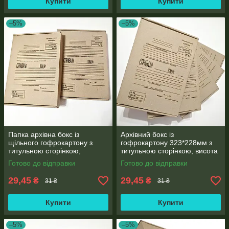
Купити
Купити
–5%
–5%
Папка архівна бокс із
Архівний бокс із
щільного гофрокартону з
гофрокартону 323*228мм з
титульною сторінкою,
титульною сторінкою, висота
формату А4 (323*228мм),
корінця 40мм
Готово до відправки
Готово до відправки
корінець 40 мм
29,45
29,45
₴
₴
31 ₴
31 ₴
Купити
Купити
–5%
–5%