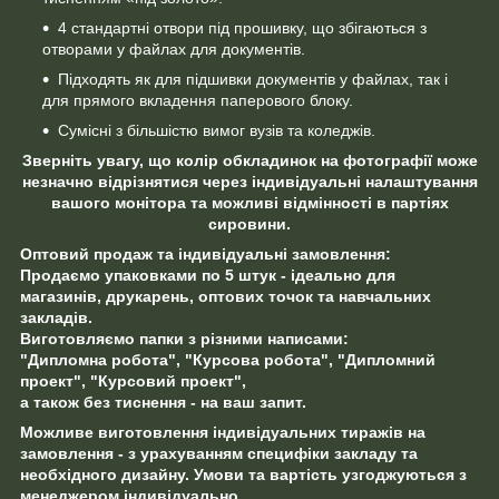
4 стандартні отвори під прошивку, що збігаються з
отворами у файлах для документів.
Підходять як для підшивки документів у файлах, так і
для прямого вкладення паперового блоку.
Сумісні з більшістю вимог вузів та коледжів.
Зверніть увагу, що колір обкладинок на фотографії може
незначно відрізнятися через індивідуальні налаштування
вашого монітора та можливі відмінності в партіях
сировини.
Оптовий продаж та індивідуальні замовлення:
Продаємо упаковками по 5 штук - ідеально для
магазинів, друкарень, оптових точок та навчальних
закладів.
Виготовляємо папки з різними написами:
"Дипломна робота", "Курсова робота", "Дипломний
проект", "Курсовий проект",
а також без тиснення - на ваш запит.
Можливе виготовлення індивідуальних тиражів на
замовлення - з урахуванням специфіки закладу та
необхідного дизайну. Умови та вартість узгоджуються з
менеджером індивідуально.