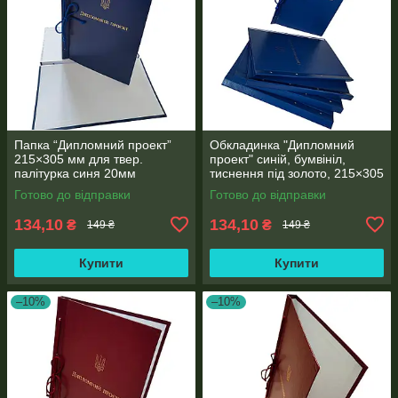
Папка “Дипломний проект”
Обкладинка "Дипломний
215×305 мм для твер.
проект" синій, бумвініл,
палітурка синя 20мм
тиснення під золото, 215×305
корінець (1 шт)
мм, 20 мм корінець (1 шт)
Готово до відправки
Готово до відправки
134,10
134,10
₴
₴
149 ₴
149 ₴
Купити
Купити
–10%
–10%