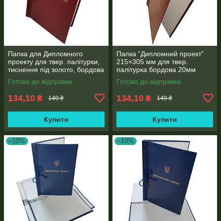
Папка для Дипломного
Папка “Дипломний проект”
проекту для твер. палітурки,
215×305 мм для твер.
тиснення під золото, бордова
палітурка бордова 20мм
215×305 мм (20мм) (1 шт)
корінець (1 шт)
Готово до відправки
Готово до відправки
134,10
134,10
₴
₴
149 ₴
149 ₴
Купити
Купити
–10%
–10%