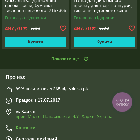
Обкладинка "Дипломний
Папка для Дипломного
проект" синій, бумвініл,
проекту для твер. палітурки,
тиснення під золото, 215×305
тиснення під золото, синя
мм, 20 мм корінець (5 шт/уп)
215×305 мм (20мм) (уп.5шт)
Готово до відправки
Готово до відправки
497,70
497,70
₴
₴
553 ₴
553 ₴
Купити
Купити
Показати ще
Про нас
99% позитивних з 265 відгуків за рік
Працює з 17.07.2017
КНОПКА
ЗВ'ЯЗКУ
м. Харків
пров. Мало - Панасівський, 4/7, Харків, Україна
Контакти
Сьогодні вихідний