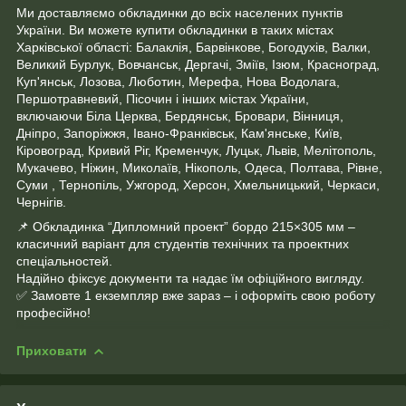
Ми доставляємо обкладинки до всіх населених пунктів
України. Ви можете купити обкладинки в таких містах
Харківської області: Балаклія, Барвінкове, Богодухів, Валки,
Великий Бурлук, Вовчанськ, Дергачі, Зміїв, Ізюм, Красноград,
Куп'янськ, Лозова, Люботин, Мерефа, Нова Водолага,
Першотравневий, Пісочин і інших містах України,
включаючи Біла Церква, Бердянськ, Бровари, Вінниця,
Дніпро, Запоріжжя, Івано-Франківськ, Кам'янське, Київ,
Кіровоград, Кривий Ріг, Кременчук, Луцьк, Львів, Мелітополь,
Мукачево, Ніжин, Миколаїв, Нікополь, Одеса, Полтава, Рівне,
Суми , Тернопіль, Ужгород, Херсон, Хмельницький, Черкаси,
Чернігів.
📌 Обкладинка “Дипломний проект” бордо 215×305 мм –
класичний варіант для студентів технічних та проектних
спеціальностей.
Надійно фіксує документи та надає їм офіційного вигляду.
✅ Замовте 1 екземпляр вже зараз – і оформіть свою роботу
професійно!
Приховати