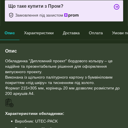
Що таке купити з Пром?
Замовлення під захистом
Опис
Характеристики
Доставка
Оплата
Умови п
Опис
Обкладинка "Дипломний проект" бордового кольору – це
надійне та презентабельне рішення для оформлення
випускного проекту.
Виконана із щільного палітурного картону з бумвініловим
покриттям «під шкіру» та тисненням під золото.
Формат 215×305 мм, корінець 20 мм дозволяє розмістити до
200 аркушів A4.
Характеристики обкладинки:
Виробник: UTEC-PACK