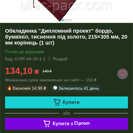
Обкладинка "Дипломний проект" бордо,
бумвініл, тиснення під золото, 215×305 мм, 20
мм корінець (1 шт)
Готово до відправки
Код: O-DP-А4-20-1-1
Роздріб
134,10
₴
149 ₴
Мінімальна сума замовлення на сайті — 150 ₴
Економія
14.90 ₴
Залишилось
41 день
Купити
або
Купити з