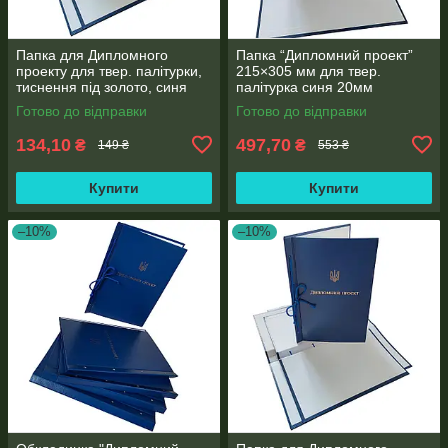
Папка для Дипломного
Папка “Дипломний проект”
проекту для твер. палітурки,
215×305 мм для твер.
тиснення під золото, синя
палітурка синя 20мм
215×305 мм (20мм) (1 шт)
корінець (уп.5шт)
Готово до відправки
Готово до відправки
134,10
497,70
₴
₴
149 ₴
553 ₴
Купити
Купити
–10%
–10%