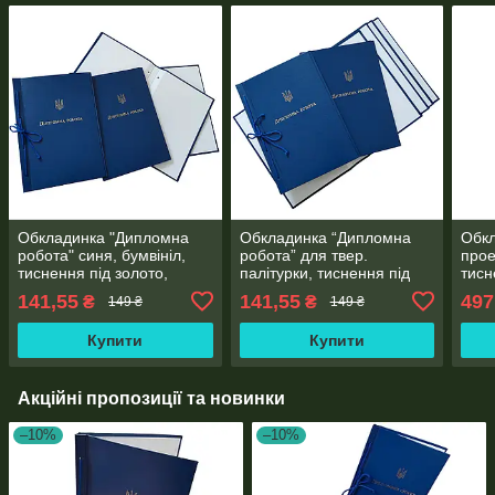
Обкладинка "Дипломна
Обкладинка “Дипломна
Обк
робота" синя, бумвініл,
робота” для твер.
прое
тиснення під золото,
палітурки, тиснення під
тисн
215×305 мм, 20 мм
золото, синя 215×305 мм
215×
141,55
141,55
497
₴
₴
149 ₴
149 ₴
корінець (1 шт)
(20мм) (1 шт)
корі
Купити
Купити
Акційні пропозиції та новинки
–10%
–10%