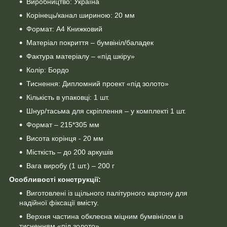
Виробництво: Україна
Корінець/канал шириною: 20 мм
Формат: А4 Книжковий
Матеріал покриття – бумвініл/баладек
Фактура матеріалу – «під шкіру»
Колір: Бордо
Тиснення: Дипломний проект «під золото»
Кількість в упаковці: 1 шт.
Шнур/тасьма для скріплення – у комплекті 1 шт.
Формат – 215*305 мм
Висота корінця - 20 мм
Місткість – до 200 аркушів
Вага виробу (1 шт.) – 200 г
Особливості конструкції:
Виготовлені із щільного палітурного картону для
надійної фіксації вмісту.
Верхня частина обклеєна міцним бумвінілом із
тисненням «під золото».