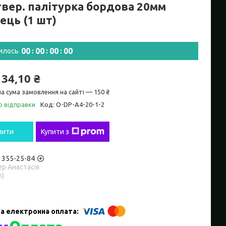
твер. палітурка бордова 20мм
ець (1 шт)
0
0
0
0
0
0
0
0
илось
134,10 ₴
а сума замовлення на сайті — 150 ₴
о відправки
Код:
O-DP-А4-20-1-2
пити
Купити з
) 355-25-84
р Анастасія
m)