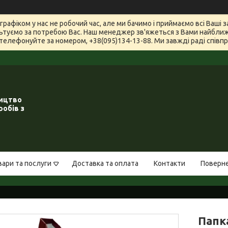
графіком у нас не робочий час, але ми бачимо і приймаємо всі Ваші
туємо за потребою Вас. Наш менеджер зв'яжеться з Вами найближчи
телефонуйте за номером, +38(095)134-13-88. Ми завжді раді співпра
ництво
робів з
вари та послуги
Доставка та оплата
Контакти
Поверне
Папк