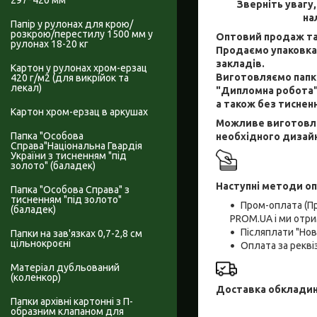
297*420 мм
Зверніть увагу
на
Папір у рулонах для крою/
розкрою/перестилу 1500 мм у
Оптовий продаж та
рулонах 18-20 кг
Продаємо упаковкам
закладів.
Картон у рулонах хром-ерзац
Виготовляємо папки
420 г/м2 (для викрійок та
лекал)
"Дипломна робота",
а також без тисненн
Картон хром-ерзац в аркушах
Можливе виготовлен
Папка "Особова
необхідного дизай
Справа"Національна Гвардія
України з тисненням "під
золото" (баладек)
Наступні методи оп
Папка "Особова Справа" з
тисненням "під золото"
Пром-оплата (П
(баладек)
PROM.UA і ми отри
Післяплати "Но
Папки на зав'язках 0,7-2,8 см
цільнокроєні
Оплата за рекв
Матеріал дубльований
(коленкор)
Доставка обкладин
Папки архівні картонні з П-
образним клапаном для