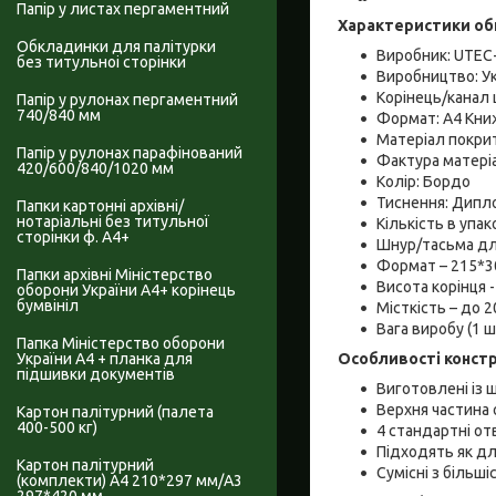
Папір у листах пергаментний
Характеристики об
Обкладинки для палітурки
Виробник: UTEC
без титульноі сторінки
Виробництво: Ук
Корінець/канал
Папір у рулонах пергаментний
740/840 мм
Формат: А4 Кни
Матеріал покрит
Папір у рулонах парафінований
Фактура матеріа
420/600/840/1020 мм
Колір: Бордо
Тиснення: Дипл
Папки картонні архівні/
нотаріальні без титульної
Кількість в упако
сторінки ф. А4+
Шнур/тасьма для
Формат – 215*3
Папки архівні Міністерство
Висота корінця 
оборони України А4+ корінець
бумвініл
Місткість – до 2
Вага виробу (1 шт
Папка Міністерство оборони
Особливості констр
України А4 + планка для
підшивки документів
Виготовлені із щ
Верхня частина 
Картон палітурний (палета
400-500 кг)
4 стандартні от
Підходять як дл
Картон палітурний
Сумісні з більші
(комплекти) А4 210*297 мм/А3