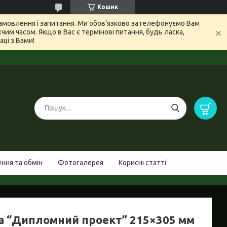
Кошик
 замовлення і запитання. Ми обов'язково зателефонуємо Вам
м часом. Якщо в Вас є термінові питання, будь ласка,
ці з Вами!
ння та обмін
Фотогалерея
Корисні статті
а “Дипломний проект” 215×305 мм