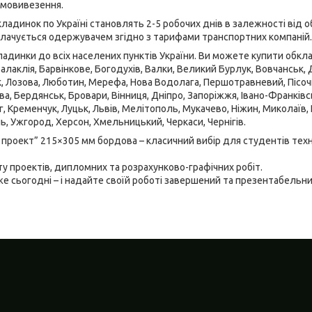
амовивезення.
ладинок по Україні становлять 2-5 робочих днів в залежності від о
плачується одержувачем згідно з тарифами транспортних компаній.
динки до всіх населених пунктів України. Ви можете купити обкла
Балаклія, Барвінкове, Богодухів, Валки, Великий Бурлук, Вовчанськ, Де
к, Лозова, Люботин, Мерефа, Нова Водолага, Першотравневий, Пісочин
, Бердянськ, Бровари, Вінниця, Дніпро, Запоріжжя, Івано-Франківськ
г, Кременчук, Луцьк, Львів, Мелітополь, Мукачево, Ніжин, Миколаїв,
ль, Ужгород, Херсон, Хмельницький, Черкаси, Чернігів.
проект” 215×305 мм бордова – класичний вибір для студентів техн
у проектів, дипломних та розрахунково-графічних робіт.
е сьогодні – і надайте своїй роботі завершений та презентабельни