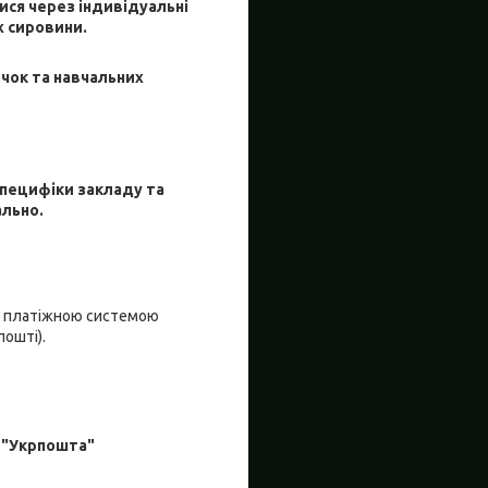
ися через індивідуальні
х сировини.
очок та навчальних
специфіки закладу та
ально.
я платіжною системою
пошті).
 "Укрпошта"