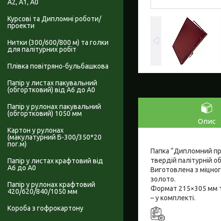
А2, А1, А0
Курсові та Дипломні роботи/
проекти
Нитки (300/600/800 м) та голки
для палітурних робіт
Плівка повітряно-бульбашкова
Папір у листах пакувальний
(обгортковий) від А6 до А0
Папір у рулонах пакувальний
(обгортковий) 1050 мм
Опис
Картон у рулонах
(макулатурний Б-300/350*20
пог.м)
Папка “Дипломний пр
твердій палітурній о
Папір у листах крафтовий від
А6 до А0
Виготовлена з міцног
золото.
Папір у рулонах крафтовий
Формат 215×305 мм т
420/620/840/1050 мм
– у комплекті.
Короба з гофрокартону