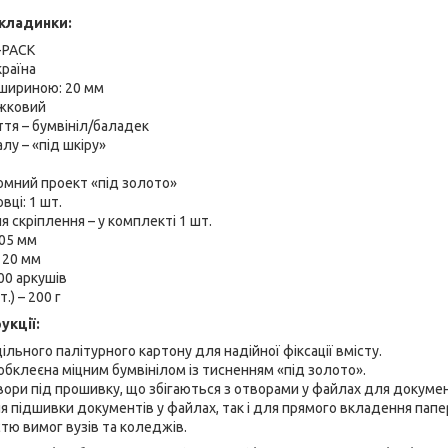
кладинки:
-PACK
раїна
 шириною: 20 мм
жковий
тя – бумвініл/баладек
лу – «під шкіру»
омний проект «під золото»
вці: 1 шт.
 скріплення – у комплекті 1 шт.
05 мм
- 20 мм
00 аркушів
.) – 200 г
укції:
ільного палітурного картону для надійної фіксації вмісту.
обклеєна міцним бумвінілом із тисненням «під золото».
вори під прошивку, що збігаються з отворами у файлах для докумен
я підшивки документів у файлах, так і для прямого вкладення папе
стю вимог вузів та коледжів.