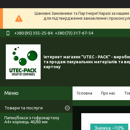
Шановні Замовники та Партнери! Наразі за нашим 
для підтвердження замовлення і проконсуль
+380 (95) 355-25-84
+380 (73) 317-67-54
Інтернет магазин "UTEC - PACK" - вироб
та продаж пакувальних матеріалів та ви
картону
Головна
Про нас
То
Товари та послуги
Папки/бокси з гофрокартону
А4+ корінець 40/80 мм
–10%