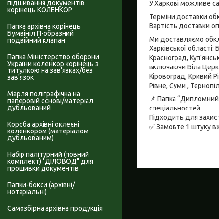
підшивання документів
У Харкові можливе с
корінець КОЛЕНКОР
Терміни доставки обк
Вартість доставки о
Папка архівна корінець
Бумвініл П-образний
Ми доставляємо обкла
подвійний клапан
Харківської області: 
Папка Міністерство оборони
Красноград, Куп'янсь
України коленкор корінець з
включаючи Біла Церква
титулкою на зав'язках/без
Кіровоград, Кривий Рі
зав'язок
Рівне, Суми , Тернопі
Марля поліграфічна на
📌 Папка “Дипломний 
паперовій основі/матеріал
дубльований
спеціальностей.
Підходить для захист
Короба архівні оклеєні
✅ Замовте 1 штуку вж
коленкором (матеріалом
дубльованим)
Набір палітурний (повний
комплект) "ДІЛОВОД" для
прошивки документів
Папки-бокси (архівні/
нотаріальні)
Самозбірна архівна продукція