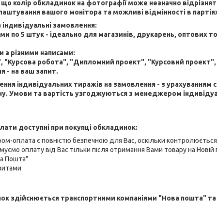
, що колір обкладинок на фотографії може незначно відрізнят
лаштування вашого монітора та можливі відмінності в партія
 індивідуальні замовлення:
и по 5 штук - ідеально для магазинів, друкарень, оптових т
 з різними написами:
 "Курсова робота", "Дипломний проект", "Курсовий проект",
я - на ваш запит.
ня індивідуальних тиражів на замовлення - з урахуванням 
ну. Умови та вартість узгоджуються з менеджером індивіду
лати доступні при покупці обкладинок:
ром-оплата є повністю безпечною для Вас, оскільки контролюєтьс
муємо оплату від Вас тільки після отримання Вами товару на Новій 
ва Пошта"
ізитами
ок здійснюється транспортними компаніями "Нова пошта" та