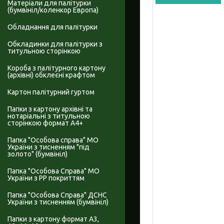
Матеріали для палітурки
(бумвініл/коленкор Европа)
Обладнання для палітурки
Обкладинки для палітурки з
титульною сторінкою
Короба з палітурного картону
(архівні) обклеєні крафтом
Картон палітурний гуртом
Папки з картону архівні та
нотаріальні з титульною
сторінкою формат А4+
Папка "Особова справа" МО
України з тисненням "під
золото" (бумвініл)
Папка "Особова Справа" МО
України з PP покриттям
Папка "Особова Справа" ДСНС
України з тисненням (бумвініл)
Папки з картону формат А3,