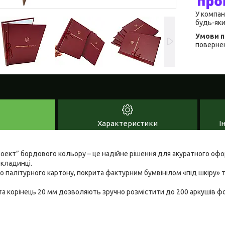
У компан
будь-яки
повернен
Характеристики
І
оект” бордового кольору – це надійне рішення для акуратного офо
бкладинці.
о палітурного картону, покрита фактурним бумвінілом «під шкіру»
а корінець 20 мм дозволяють зручно розмістити до 200 аркушів ф