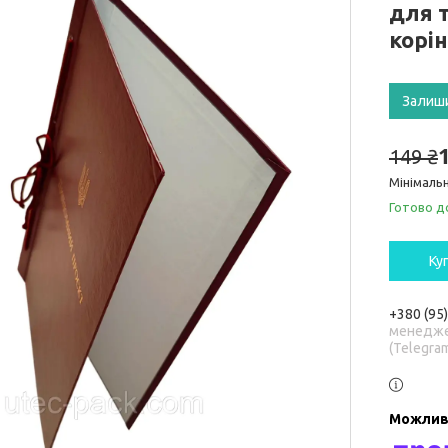
для 
корін
Залиш
149 ₴
Мінімальн
Готово д
Ку
+380 (95
менедже
(Telegra