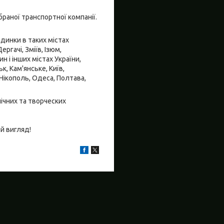
браної транспортної компанії.
динки в таких містах
ргачі, Зміїв, Ізюм,
 і інших містах України,
, Кам'янське, Київ,
 Нікополь, Одеса, Полтава,
ічних та творческих
й вигляд!