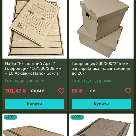
Набір "Експертний Архів":
Гофроящик 330*300*245 мм
Гофроящик 410*330*235 мм
від виробника, навантаження
+ 10 Архівних Папок Боксів
до 20кг
323*228*40 мм
Готово до відправки
Готово до відправки
301,47
88
₴
₴
376,84 ₴
110 ₴
Купити
Купити
–20%
–20%