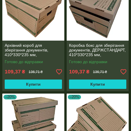
Архівний короб для
Коробка бокс для зберігання
зберігання документів,
документів, ДЕРЖСТАНДАРТ,
410*330*235 мм,
410*330*235 мм,
навантаження до 25 кг
навантаження до 25кг
Готово до відправки
Готово до відправки
109,37
109,37
₴
₴
136,71 ₴
136,71 ₴
Купити
Купити
–20%
–20%