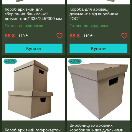
Короб архівний для
Короба для архівації
зберігання банківської
документів від виробника
документації 335*245*300 мм
ГОСТ
Готово до відправки
Готово до відправки
88
88
₴
₴
110 ₴
110 ₴
Купити
Купити
–20%
–20%
Виробництво архівних
Короб архівний гофрокартон
коробок за індивідуальними