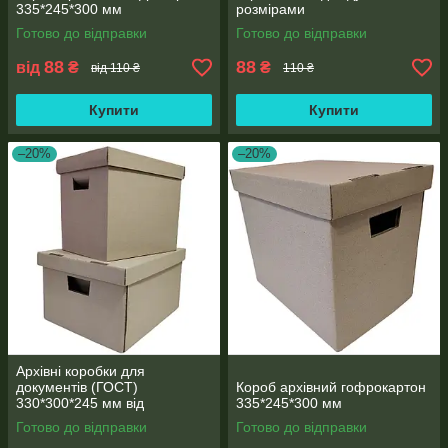
335*245*300 мм
розмірами
Готово до відправки
Готово до відправки
88
88
від
₴
₴
від 110 ₴
110 ₴
Купити
Купити
–20%
–20%
Архівні коробки для
документів (ГОСТ)
Короб архівний гофрокартон
330*300*245 мм від
335*245*300 мм
виробника
Готово до відправки
Готово до відправки