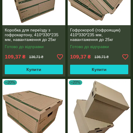
Коробка для переїзду з
Гофрокороб (гофроящик)
гофрокартону, 410*330*235
410*330*235 мм,
мм, навантаження до 25кг
навантаження до 25кг
Готово до відправки
Готово до відправки
109,37
109,37
₴
₴
136,71 ₴
136,71 ₴
Купити
Купити
–20%
–20%