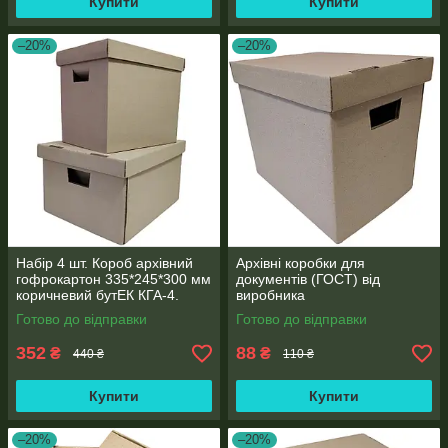
Купити
Купити
–20%
–20%
Набір 4 шт. Короб архівний
Архівні коробки для
гофрокартон 335*245*300 мм
документів (ГОСТ) від
коричневий бутЕК КГА-4.
виробника
Готово до відправки
Готово до відправки
352
88
₴
₴
440 ₴
110 ₴
Купити
Купити
–20%
–20%