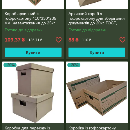
Короб архивний із
Архивний короб з
гофрокартону 410*330*235
гофрокартону для зберігання
мм, навантаження до 25кг
документів до 20кг, ГОСТ,
330*300*245 мм
Готово до відправки
Готово до відправки
109,37
88
₴
₴
136,71 ₴
110 ₴
Купити
Купити
–20%
–20%
Коробка для переїзду із
Коробка із гофрокартону