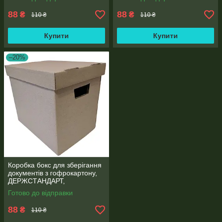
навантаження до 20кг
88
88
₴
₴
110 ₴
110 ₴
Купити
Купити
–20%
Коробка бокс для зберігання
документів з гофрокартону,
ДЕРЖСТАНДАРТ,
330*300*245 мм,
Готово до відправки
навантаження до 25кг
88
₴
110 ₴