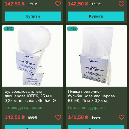
142,50
142,50
₴
₴
150 ₴
150 ₴
Купити
Купити
–5%
–5%
Бульбашкова плівка
Плівка повітряно-
двошарова ЮТЕК, 25 м ×
бульбашкова двошарова
0,25 м, щільність 45 г/м², Ø
ЮТЕК, 25 м × 0,25 м,
10 мм
щільність 45 г/м², діаметр
Готово до відправки
Готово до відправки
бульбашки 10 мм
142,50
142,50
₴
₴
150 ₴
150 ₴