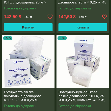
ЮТЕК, двошарова, 25 м ×
двошарова, 25 м × 0,25 м, 45
0,25 м, 45 г/м², Ø 10 мм
г/м², Ø 10 мм
Готово до відправки
Готово до відправки
142,50
142,50
₴
₴
150 ₴
150 ₴
Купити
Купити
–5%
–5%
Пухирчаста плівка
Повітряно-бульбашкова
пакувальна двошарова
плівка двошарова ЮТЕК, 25
ЮТЕК, 25 м × 0,25 м,
м × 0,25 м, щільність 45 г/м²,
прозора, щільність 45 г/м², Ø
діаметр бульбашки 10 мм
Готово до відправки
Готово до відправки
10 мм