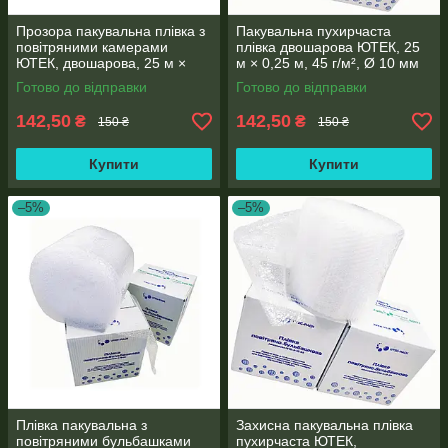
Прозора пакувальна плівка з
Пакувальна пухирчаста
повітряними камерами
плівка двошарова ЮТЕК, 25
ЮТЕК, двошарова, 25 м ×
м × 0,25 м, 45 г/м², Ø 10 мм
0,25 м, 45 г/м², Ø 10 мм
Готово до відправки
Готово до відправки
142,50
142,50
₴
₴
150 ₴
150 ₴
Купити
Купити
–5%
–5%
Плівка пакувальна з
Захисна пакувальна плівка
повітряними бульбашками
пухирчаста ЮТЕК,