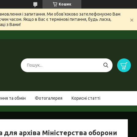
Кошик
 замовлення і запитання. Ми обов'язково зателефонуємо Вам
м часом. Якщо в Вас є термінові питання, будь ласка,
ці з Вами!
ння та обмін
Фотогалерея
Корисні статті
а для архіва Міністерства оборони