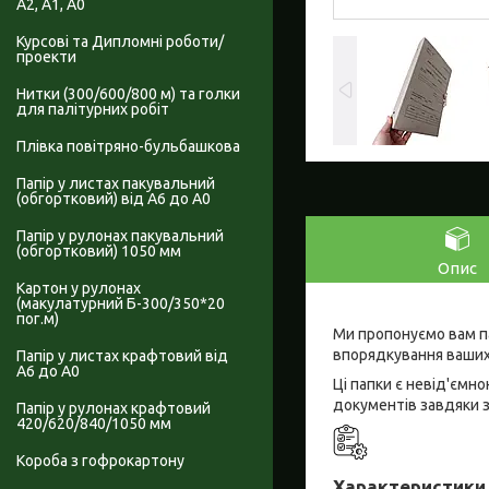
А2, А1, А0
Курсові та Дипломні роботи/
проекти
Нитки (300/600/800 м) та голки
для палітурних робіт
Плівка повітряно-бульбашкова
Папір у листах пакувальний
(обгортковий) від А6 до А0
Папір у рулонах пакувальний
(обгортковий) 1050 мм
Опис
Картон у рулонах
(макулатурний Б-300/350*20
пог.м)
Ми пропонуємо вам па
впорядкування ваших
Папір у листах крафтовий від
А6 до А0
Ці папки є невід'ємн
документів завдяки з
Папір у рулонах крафтовий
420/620/840/1050 мм
Короба з гофрокартону
Характеристики 