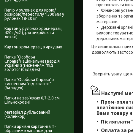
297*420 мм
протоколів та інш
Папір у рулонах для крою/
Фінансові устан
розкрою/перестилу 1500 мм у
зберігання та орга
рулонах 18-20 кг
матеріалів.
Державні органі
Картон у рулонах хром-ерзац
420 г/м2 (для викрійок та
використовуватись
лекал)
державних матері
Це лише кілька прикл
Картон хром-ерзац в аркушах
дозволяють застосову
Папка "Особова
Справа"Національна Гвардія
України з тисненням "під
золото" (баладек)
Зверніть увагу, що 
Папка "Особова Справа" з
тисненням "під золото"
(баладек)
Наступні мет
Папки на зав'язках 0,7-2,8 см
Пром-оплата
цільнокроєні
платіжною сис
Матеріал дубльований
Вами товару на
(коленкор)
Післяплати 
Папки архівні картонні з П-
Оплата за р
образним клапаном для