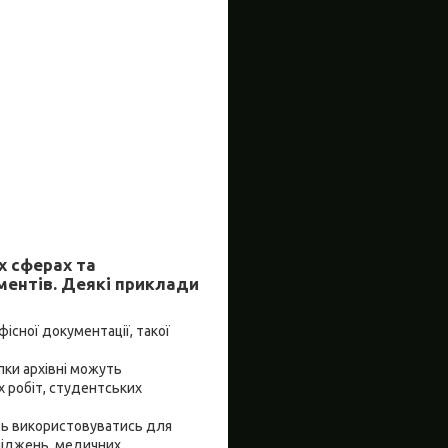
х сферах та
ументів. Деякі приклади
фісної документації, такої
пки архівні можуть
х робіт, студентських
уть використовуватись для
сліджень, медичних