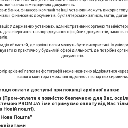
их пов'язаних із медициною документів.
ови: Банки, фінансові компанії та інші установи можуть використову
нізації фінансових документів, бухгалтерських записів, звітів, дого
зації: У державних установах, адміністративних органах та міністер
 для зберігання та впорядкування офіційних документів, законів, по
алів.
адів областей, де архівні папки можуть бути використані. Їх уніве
вати їх практично у будь-якій сфері діяльності, де потрібна органі
документів.
колір архівної папки на фотографії може незначно відрізнятися чер
вашого монітора і можливі відмінності в партіях сировини.
оди оплати доступні при покупці архівної папки:
 (Пром-оплата є повністю безпечною для Вас, оскі
темою PROM.UA і ми отримуємо оплату від Вас тіль
 Новій пошті).
"Нова Пошта"
еквізитами