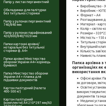
Папір у листах пергаментний
Виробництво - У
Обкладинки для палітурки
Виробник – ЮТ
без титульноі сторінки
Формат – А4
Розташування д
Папір у рулонах пергаментний
Матеріал - карт
740/840 мм
Колір – світло-
Папір у рулонах парафінований
Розміри – 320*2
420/600/840/1020 мм
Місткість – 150 
Титульна сторінк
Папки картонні архівні/
Внутрішній клап
нотаріальні без титульної
сторінки ф. А4+
Кількість зав'язо
Наявність планк
Папки архівні Міністерство
оборони України А4+ корінець
Папка архівна з
бумвініл
організаціях як 
використання в
Папка Міністерство оборони
України А4 + планка для
Офісні архіви: П
підшивки документів
як договори, звіти
Освітні установ
Картон палітурний (палета
400-500 кг)
використовуватися
документів та інш
Картон палітурний
Медичні установ
(комплекти) А4 210*297 мм/А3
зберігання та орг