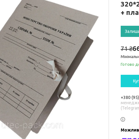
320*2
+ пл
Залиш
6
71 ₴
Мінімальн
Готово д
Ку
+380 (95
менедже
(Telegra