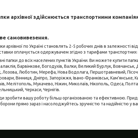
пки архівної здійснюється транспортними компанія
ве самовивезення.
ки архівної по Україні становлять 2-5 робочих днів в залежності ві
оставки оплачується одержувачем згідно з тарифами транспортних 
і папки до всіх населених пунктів України. Ви можете купити папки 
Балаклія, Барвінкове, Богодухів, Валки, Великий Бурлук, Вовчанськ, Де
к, Лозова, Люботин, Мерефа, Нова Водолага, Першотравневий, Пісочин
овари, Вінниця, Дніпро, Запоріжжя, Івано-Франківськ, Кам'янське, Ки
ів, Мелітополь, Мукачево, Ніжин, Миколаїв, Нікополь, Одеса, Полтав
льницький, Черкаси, Чернігів.
ди зробити вашу роботу більш організованою та ефективною. Придб
оборони прямо зараз і насолоджуйтесь зручністю та надійністю у в