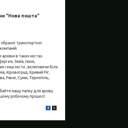
ми "Нова пошта"
д обраної транспортної
компаній.
архівні в таких містах
ргачі, Зміїв, Ізюм,
 і інші міста , включаючи Біла
їв, Кіровоград, Кривий Ріг,
а, Рівне, Суми, Тернопіль,
айте нашу папку для архіву
ашому робочому процесі!