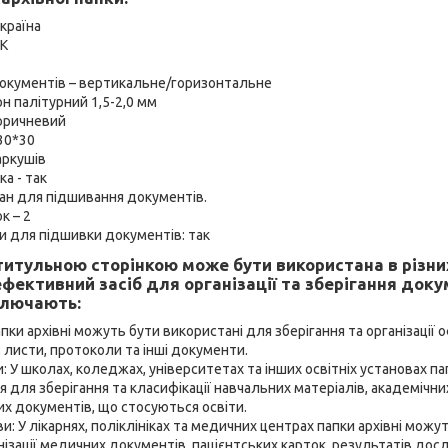
країна
ЕК
окументів – вертикальне/горизонтальне
он палітурний 1,5-2,0 мм
коричневий
30*30
аркушів
а - так
ан для підшивання документів.
к – 2
и для підшивки документів: так
 титульною сторінкою може бути використана в різни
ефективний засіб для організації та зберігання док
ключають:
апки архівні можуть бути використані для зберігання та організації о
, листи, протоколи та інші документи.
и: У школах, коледжах, університетах та інших освітніх установах па
 для зберігання та класифікації навчальних матеріалів, академічни
их документів, що стосуються освіти.
и: У лікарнях, поліклініках та медичних центрах папки архівні мож
анізації медичних документів, пацієнтських карток, результатів до