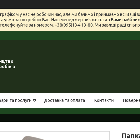
графіком у нас не робочий час, але ми бачимо і приймаємо всі Ваші
туємо за потребою Вас. Наш менеджер зв'яжеться з Вами найближчи
телефонуйте за номером, +38(095)134-13-88. Ми завжді раді співпра
ництво
робів з
вари та послуги
Доставка та оплата
Контакти
Поверне
Папк