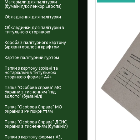
Матеріали для палітурки
(бумвініл/коленкор Европа)
Обладнання для палітурки
Обкладинки для палітурки з
титульною сторінкою
Короба з палітурного картону
(архівні) обклеєні крафтом
Картон палітурний гуртом
Папки з картону архівні та
нотаріальні з титульною
сторінкою формат А4+
Папка "Особова справа" МО
України з тисненням "під
золото" (бумвініл)
Папка "Особова Справа" МО
України з PP покриттям
Папка "Особова Справа" ДСНС
України з тисненням (бумвініл)
Папки з картону формат А3,