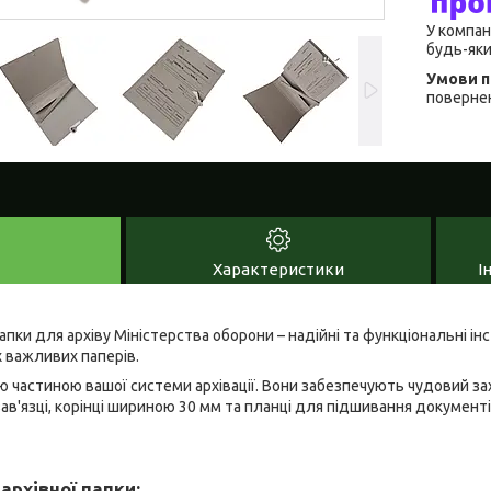
У компан
будь-яки
повернен
Характеристики
І
пки для архіву Міністерства оборони – надійні та функціональні ін
 важливих паперів.
ою частиною вашої системи архівації. Вони забезпечують чудовий за
ав'язці, корінці шириною 30 мм та планці для підшивання документі
архівної папки: