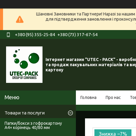
Шановні Замовники та Партнери! Наразі за нашим 
для підтвердження замовлення і проконсуль
+380 (95) 355-25-84
+380 (73) 317-67-54
Інтернет магазин "UTEC - PACK" - вироб
та продаж пакувальних матеріалів та ви
картону
Головна
Про нас
То
Товари та послуги
Папки/бокси з гофрокартону
А4+ корінець 40/80 мм
–7%