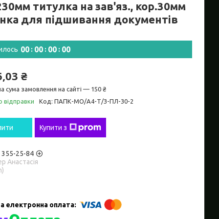
30мм титулка на зав'яз., кор.30мм
анка для підшивання документів
0
0
0
0
0
0
0
0
илось
6,03 ₴
а сума замовлення на сайті — 150 ₴
о відправки
Код:
ПАПК-МО/А4-Т/З-ПЛ-30-2
пити
Купити з
) 355-25-84
р Анастасія
m)