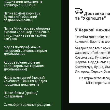
підшивання документів
корінець КОЛЕНКОР
Доставка па
Папка архівна корінець
Бумвініл П-образний
та "Укрпошта"
подвійний клапан
Папка Міністерство оборони
У Харкові можли
України коленкор корінець з
титулкою на зав'язках/без
Терміни доставки пап
зав'язок
компанії. Вартість д
Марля поліграфічна на
Ми доставляємо архівн
паперовій основі/матеріал
Харківської області: 
дубльований
Красноград, Куп'янсь
Церква, Бердянськ, Бр
Короба архівні оклеєні
коленкором (матеріалом
Кременчук, Луцьк, Льв
дубльованим)
Ужгород, Херсон, Хме
Набір палітурний (повний
Не втрачайте наго
комплект) "ДІЛОВОД" для
Міністерства 
прошивки документів
Папки-бокси (архівні/
нотаріальні)
Самозбірна архівна продукція