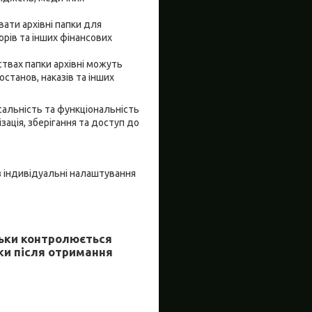
вати архівні папки для
ворів та інших фінансових
ствах папки архівні можуть
станов, наказів та інших
рсальність та функціональність
зація, зберігання та доступ до
ез індивідуальні налаштування
льки контролюється
ки після отримання