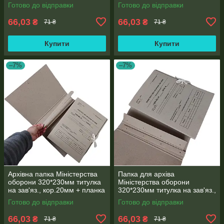
кор.30мм + планка для
для підшивання документів
Готово до відправки
Готово до відправки
підшивання документів
66,03
66,03
₴
₴
71 ₴
71 ₴
Купити
Купити
–7%
–7%
Архівна папка Міністерства
Папка для архіва
оборони 320*230мм титулка
Міністерства оборони
на зав'яз., кор.20мм + планка
320*230мм титулка на зав'яз.,
для підшивання документів
кор.20мм + планка для
Готово до відправки
Готово до відправки
підшивання документів
66,03
66,03
₴
₴
71 ₴
71 ₴