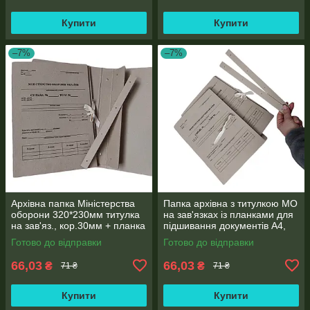
Купити
Купити
–7%
–7%
Архівна папка Міністерства
Папка архівна з титулкою МО
оборони 320*230мм титулка
на зав'язках із планками для
на зав'яз., кор.30мм + планка
підшивання документів А4,
для підшивання документів
корінець 30мм
Готово до відправки
Готово до відправки
66,03
66,03
₴
₴
71 ₴
71 ₴
Купити
Купити