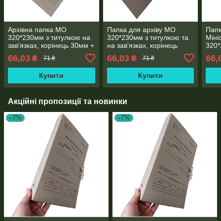
Архівна папка МО
Папка для архіву МО
Папк
320*230мм з титулкою на
320*230мм з титулкою та
Міні
зав'язках, корінець 30мм +
на зав'язках, корінець
320*
планка для підшивання
20мм + планка для
зав'
66,03
66,03
66,
₴
₴
71 ₴
71 ₴
документів
підшивання документів
для 
доку
Купити
Купити
Акційні пропозиції та новинки
–7%
–7%