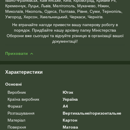
Івано-Франківськ, Кам'янське, Київ, Кіровоград, Кривий Ріг,
Кременчук, Луцьк, Львів, Мелітополь, Мукачево, Ніжин,
Миколаїв, Нікополь, Одеса, Полтава, Рівне, Суми, Тернопіль,
Ужгород, Херсон, Хмельницький, Черкаси, Чернігів.
Не втрачайте нагоди привести вашу паперову роботу в
порядок. Придбайте нашу архівну папку Міністерства
Оборони вже сьогодні та відчуйте різницю в організації вашої
документації!
Приховати
Характеристики
Основні
Виробник
Ютэк
Країна виробник
Україна
Формат
A4
Розташування
Вертикальне/горизонтальне
Матеріал
Картон
Поверхня
Матова