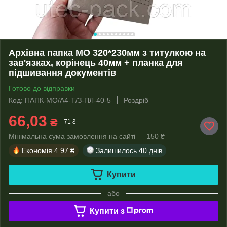
Архівна папка МО 320*230мм з титулкою на
зав'язках, корінець 40мм + планка для
підшивання документів
Готово до відправки
Код: ПАПК-МО/А4-Т/З-ПЛ-40-5
Роздріб
66,03
₴
71 ₴
Мінімальна сума замовлення на сайті — 150 ₴
Економія
4.97 ₴
Залишилось
40 днів
Купити
або
Купити з