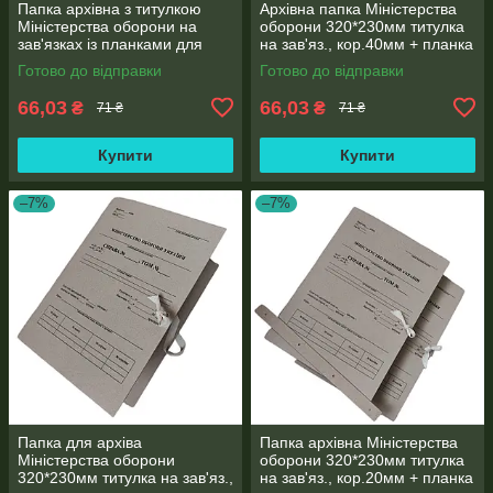
Папка архівна з титулкою
Архівна папка Міністерства
Міністерства оборони на
оборони 320*230мм титулка
зав'язках із планками для
на зав'яз., кор.40мм + планка
підшивання документів А4,
для підшивання документів
Готово до відправки
Готово до відправки
кор.30мм
66,03
66,03
₴
₴
71 ₴
71 ₴
Купити
Купити
–7%
–7%
Папка для архіва
Папка архівна Міністерства
Міністерства оборони
оборони 320*230мм титулка
320*230мм титулка на зав'яз.,
на зав'яз., кор.20мм + планка