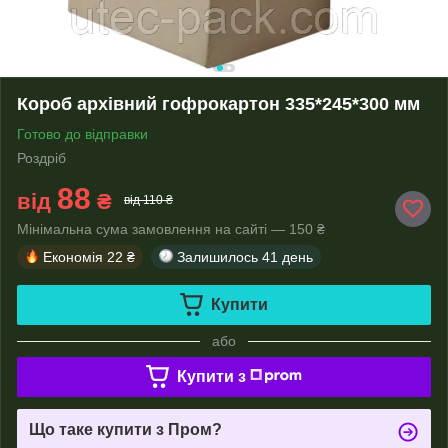
Короб архівний гофрокартон 335*245*300 мм
Готово до відправки
Роздріб
88
від
₴
від 110 ₴
Мінімальна сума замовлення на сайті — 150 ₴
Економія
22 ₴
Залишилось
41 день
Купити
або
Купити з
Що таке купити з Пром?