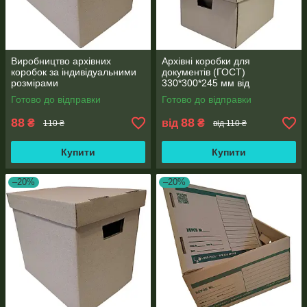
Виробництво архівних
Архівні коробки для
коробок за індивідуальними
документів (ГОСТ)
розмірами
330*300*245 мм від
виробника
Готово до відправки
Готово до відправки
88
88
₴
від
₴
110 ₴
від 110 ₴
Купити
Купити
–20%
–20%