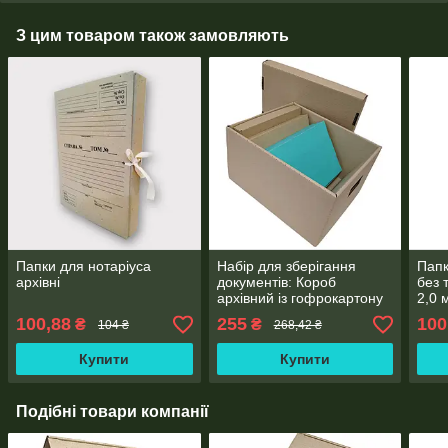
З цим товаром також замовляють
Папки для нотаріуса
Набір для зберігання
Папк
архівні
документів: Короб
без 
архівний із гофрокартону
2,0 
410*330*235 мм + 5
мм
100,88
255
100
₴
₴
104 ₴
268,42 ₴
Архівних Папок
323*228*80 мм
Купити
Купити
Подібні товари компанії