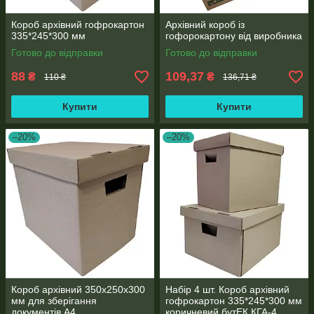
Короб архівний гофрокартон
Архівний короб із
335*245*300 мм
гофорокартону від виробника
Готово до відправки
Готово до відправки
88
109,37
₴
₴
110 ₴
136,71 ₴
Купити
Купити
–20%
–20%
Короб архівний 350х250х300
Набір 4 шт. Короб архівний
мм для зберігання
гофрокартон 335*245*300 мм
документів А4
коричневий бутЕК КГА-4.