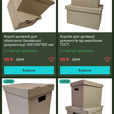
Короб архівний для
Короба для архівації
зберігання банківської
документів від виробника
документації 335*245*300 мм
ГОСТ
Готово до відправки
Готово до відправки
88
88
₴
₴
110 ₴
110 ₴
Купити
Купити
–20%
–20%