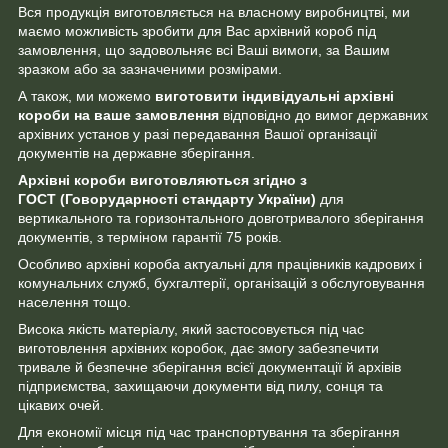
Вся продукція виготовляється на власному виробництві, ми
маємо можливість зробити для Вас архівний короб під
замовлення, що задовольняє всі Ваші вимоги, за Вашим
зразком або за зазначеними розмірами.
А також, ми можемо
виготовити індивідуальні архівні
короби на ваше замовлення
відповідно до вимог державних
архівних установ у разі передавання Вашої організації
документів на державне зберігання.
Архівні короби виготовляються згідно з
ГОСТ (Говорударності стандарту України)
для
вертикального та горизонтального довготривалого зберігання
документів, з терміном гарантії 75 років.
Особливо архівні короба актуальні для працівників кадрових і
комунальних служб, бухгалтерії, організацій з обслуговування
населення тощо.
Висока якість матеріалу, який застосовується під час
виготовлення архівних коробок, дає змогу забезпечити
тривале й безпечне зберігання всієї документації й архівів
підприємства, захищаючи документи від пилу, сонця та
цікавих очей.
Для економії місця під час транспортування та зберігання