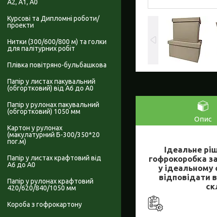
А2, А1, А0
Курсові та Дипломні роботи/
проекти
Нитки (300/600/800 м) та голки
для палітурних робіт
Плівка повітряно-бульбашкова
Папір у листах пакувальний
(обгортковий) від А6 до А0
Папір у рулонах пакувальний
(обгортковий) 1050 мм
Опис
Картон у рулонах
(макулатурний Б-300/350*20
пог.м)
Ідеальне ріш
гофрокоробка за
Папір у листах крафтовий від
А6 до А0
у ідеальному 
відповідати 
Папір у рулонах крафтовий
ск
420/620/840/1050 мм
Короба з гофрокартону