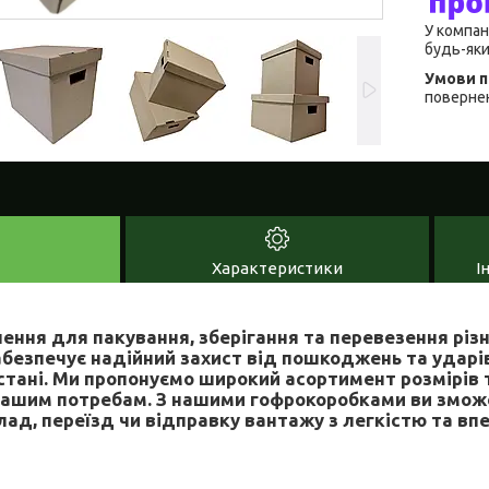
У компан
будь-яки
повернен
Характеристики
І
ення для пакування, зберігання та перевезення різ
безпечує надійний захист від пошкоджень та ударів
стані. Ми пропонуємо широкий асортимент розмірів 
вашим потребам. З нашими гофрокоробками ви зможе
лад, переїзд чи відправку вантажу з легкістю та вп