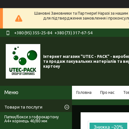
Шановні Замовники та Партнери! Наразі за нашим 
для підтвердження замовлення і проконсуль
+380 (95) 355-25-84
+380 (73) 317-67-54
Інтернет магазин "UTEC - PACK" - вироб
та продаж пакувальних матеріалів та ви
картону
Головна
Про нас
То
Товари та послуги
Папки/бокси з гофрокартону
А4+ корінець 40/80 мм
–20%