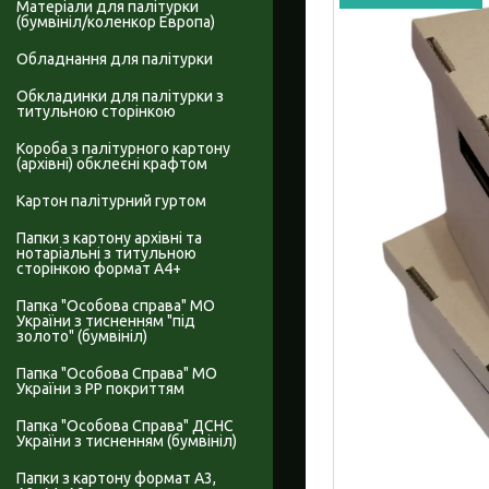
Матеріали для палітурки
(бумвініл/коленкор Европа)
Обладнання для палітурки
Обкладинки для палітурки з
титульною сторінкою
Короба з палітурного картону
(архівні) обклеєні крафтом
Картон палітурний гуртом
Папки з картону архівні та
нотаріальні з титульною
сторінкою формат А4+
Папка "Особова справа" МО
України з тисненням "під
золото" (бумвініл)
Папка "Особова Справа" МО
України з PP покриттям
Папка "Особова Справа" ДСНС
України з тисненням (бумвініл)
Папки з картону формат А3,