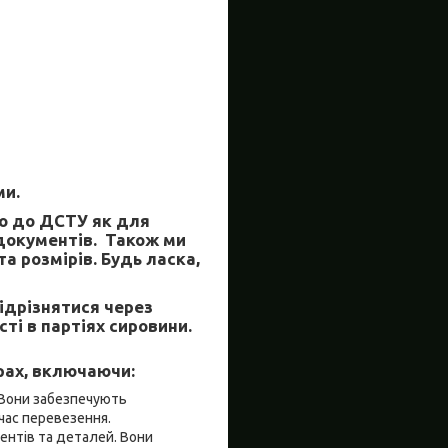
ми.
но до ДСТУ як для
 документів. Також ми
а розмірів. Будь ласка,
відрізнятися через
ті в партіях сировини.
рах, включаючи:
. Вони забезпечують
 час перевезення.
ентів та деталей. Вони