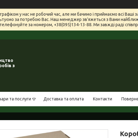
графіком у нас не робочий час, але ми бачимо і приймаємо всі Ваші
туємо за потребою Вас. Наш менеджер зв'яжеться з Вами найближчи
телефонуйте за номером, +38(095)134-13-88. Ми завжді раді співпра
ництво
робів з
вари та послуги
Доставка та оплата
Контакти
Поверне
Коро