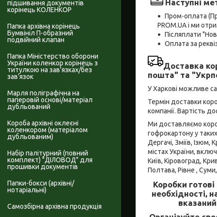
Наступні ме
підшивання документів
корінець КОЛЕНКОР
Пром-оплата (П
PROM.UA і ми отри
Папка архівна корінець
Бумвініл П-образний
Післяплати "Но
подвійний клапан
Оплата за рекв
Папка Міністерство оборони
України коленкор корінець з
Доставка ко
титулкою на зав'язках/без
пошта" та "Укр
зав'язок
У Харкові можливе с
Марля поліграфічна на
паперовій основі/матеріал
Термін доставки коро
дубльований
компанії. Вартість д
Короба архівні оклеєні
Ми доставляємо короб
коленкором (матеріалом
гофрокартону у таких 
дубльованим)
Дергачі, Зміїв, Ізюм,
містах України, включ
Набір палітурний (повний
комплект) "ДІЛОВОД" для
Київ, Кіровоград, Кри
прошивки документів
Полтава, Рівне , Суми
Папки-бокси (архівні/
Коробки готові
нотаріальні)
необхідності, 
вказаний
Самозбірна архівна продукція
Організуйте сво