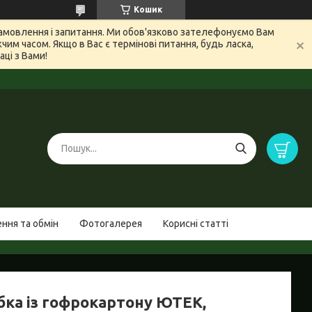
Кошик
 замовлення і запитання. Ми обов'язково зателефонуємо Вам
м часом. Якщо в Вас є термінові питання, будь ласка,
ці з Вами!
ння та обмін
Фотогалерея
Корисні статті
бка із гофрокартону ЮТЕК,