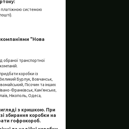
ртону:
я платіжною системою
пошті).
 компаніями "Нова
ід обраної транспортної
компаній.
придбати коробки із
, Великий Бурлук, Вовчанськ,
рвомайський, Пісочин та інших
Івано-Франківськ, Кам'янське,
лаїв, Нікополь, Одеса,
игляді з кришкою. При
зі збирання коробки на
рати гофрокороб.
іцні та надійні коробки