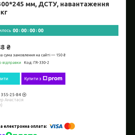
300*245 мм, ДСТУ, навантаження
0кг
0
0
0
0
0
0
0
0
илось
88 ₴
а сума замовлення на сайті — 150 ₴
о відправки
Код:
ГЯ-330-2
пити
Купити з
) 355-25-84
р Анастасія
m)