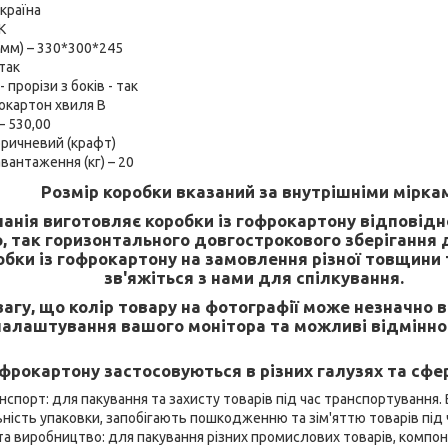
країна
К
(мм) – 330*300*245
так
 прорізи з боків - так
окартон хвиля В
 – 530,00
коричневий (крафт)
вантаження (кг) – 20
Розмір коробки вказаний за внутрішніми мірка
анія виготовляє коробки із гофрокартону відповід
, так горизонтального довгострокового зберігання
бки із гофрокартону на замовлення різної товщини т
зв'яжіться з нами для спілкування.
вагу, що колір товару на фотографії може незначно 
налаштування вашого монітора та можливі відміннос
фрокартону застосовуються в різних галузях та сфе
анспорт: для пакування та захисту товарів під час транспортування
льність упаковки, запобігають пошкодженню та зім'яттю товарів під
а виробництво: для пакування різних промислових товарів, компон