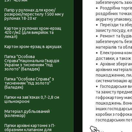
297*420 мм
забезпечують захи
Роздрібна торгі
Папір у рулонах для крою/
роздрібних точках
розкрою/перестилу 1500 мм у
рулонах 18-20 кг
акуратну упаковку,
Переїзди та збе
Картон у рулонах хром-ерзац
захисту посуду, е
420 г/м2 (для викрійок та
Ремонт та будів
лекал)
забезпечують без
Картон хром-ерзац в аркушах
матеріалів та обл
Електронна коме
Папка "Особова
доставки, а також
Справа"Національна Гвардія
Архівне зберіган
України з тисненням "під
золото" (баладек)
архівних матеріал
пошкодженню, пилу
Папка "Особова Справа" з
систематизацію ар
тисненням "під золото"
Господарське ви
(баладек)
та захисту предмет
Папки на зав'язках 0,7-2,8 см
гофрокартону мают
цільнокроєні
пошкоджень. Вони 
інших господарськ
Матеріал дубльований
коробки з гофрока
(коленкор)
господарських по
Папки архівні картонні з П-
образним клапаном для