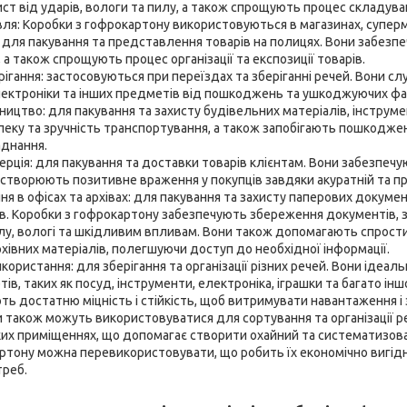
ст від ударів, вологи та пилу, а також спрощують процес складуван
вля: Коробки з гофрокартону використовуються в магазинах, супер
 для пакування та представлення товарів на полицях. Вони забезп
 а також спрощують процес організації та експозиції товарів.
рігання: застосовуються при переїздах та зберіганні речей. Вони с
лектроніки та інших предметів від пошкоджень та ушкоджуючих фа
ництво: для пакування та захисту будівельних матеріалів, інструме
пеку та зручність транспортування, а також запобігають пошкодж
аднання.
рція: для пакування та доставки товарів клієнтам. Вони забезпечую
 створюють позитивне враження у покупців завдяки акуратній та пр
ня в офісах та архівах: для пакування та захисту паперових документ
ів. Коробки з гофрокартону забезпечують збереження документів, з
, вологі та шкідливим впливам. Вони також допомагають спрости
хівних матеріалів, полегшуючи доступ до необхідної інформації.
користання: для зберігання та організації різних речей. Вони ідеал
ів, таких як посуд, інструменти, електроніка, іграшки та багато інш
ь достатню міцність і стійкість, щоб витримувати навантаження і 
також можуть використовуватися для сортування та організації реч
их приміщеннях, що допомагає створити охайний та систематизован
ртону можна перевикористовувати, що робить їх економічно вигі
треб.