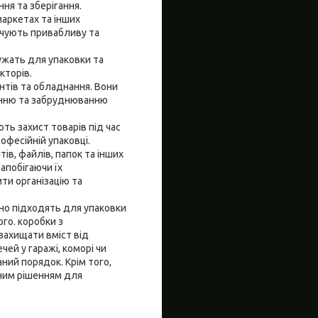
ня та зберігання.
маркетах та інших
ечують привабливу та
лужать для упаковки та
кторів.
нтів та обладнання. Вони
енню та забруднюванню
ть захист товарів під час
офесійній упаковці.
ів, файлів, папок та інших
апобігаючи їх
ти організацію та
ьно підходять для упаковки
ого. коробки з
захищати вміст від
ей у гаражі, коморі чи
ий порядок. Крім того,
дним рішенням для