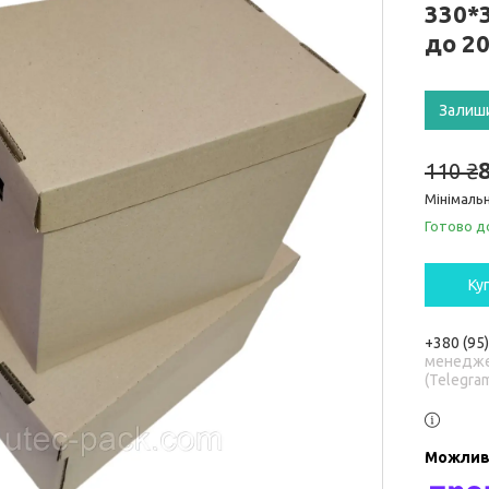
330*
до 2
Залиш
110 ₴
Мінімальн
Готово д
Ку
+380 (95
менедже
(Telegra