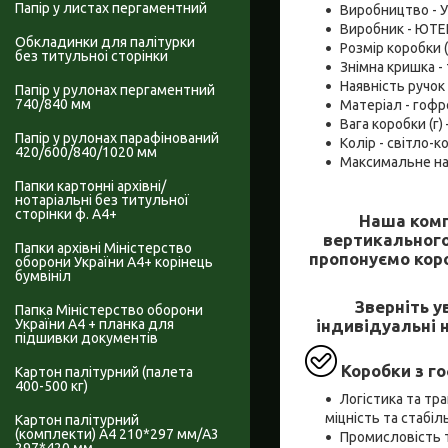
Папір у листах пергаментний
Виробництво - У
Виробник - ЮТЕ
Обкладинки для палітурки
Розмір коробки 
без титульноі сторінки
Знімна кришка - 
Наявність ручок -
Папір у рулонах пергаментний
740/840 мм
Матеріал - гофр
Вага коробки (г)
Папір у рулонах парафінований
Колір - світло-
420/600/840/1020 мм
Максимальне на
Папки картонні архівні/
нотаріальні без титульної
сторінки ф. А4+
Наша комп
вертикального
Папки архівні Міністерство
пропонуємо коро
оборони України А4+ корінець
бумвініл
Зверніть у
Папка Міністерство оборони
індивідуальні 
України А4 + планка для
підшивки документів
Коробки з го
Картон палітурний (палета
400-500 кг)
Логістика та тр
міцність та стабі
Картон палітурний
(комплекти) А4 210*297 мм/А3
Промисловість т