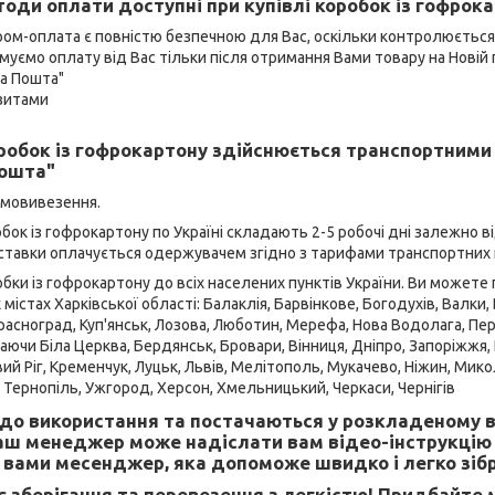
тоди оплати доступні при купівлі коробок із гофрока
ром-оплата є повністю безпечною для Вас, оскільки контролюєтьс
муємо оплату від Вас тільки після отримання Вами товару на Новій 
ва Пошта"
ізитами
робок із гофрокартону здійснюється транспортними
пошта"
амовивезення.
бок із гофрокартону
по Україні складають 2-5 робочі дні залежно в
оставки оплачується одержувачем згідно з тарифами транспортних 
ки із гофрокартону до всіх населених пунктів України. Ви можете 
містах Харківської області: Балаклія, Барвінкове, Богодухів, Валки
 Красноград, Куп'янськ, Лозова, Люботин, Мерефа, Нова Водолага, Пе
аючи Біла Церква, Бердянськ, Бровари, Вінниця, Дніпро, Запоріжжя, 
вий Ріг, Кременчук, Луцьк, Львів, Мелітополь, Мукачево, Ніжин, Мико
, Тернопіль, Ужгород, Херсон, Хмельницький, Черкаси, Чернігів
 до використання та постачаються у розкладеному в
наш менеджер може надіслати вам відео-інструкцію 
 вами месенджер, яка допоможе швидко і легко зіб
є зберігання та перевезення з легкістю! Придбайте м