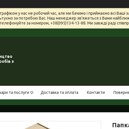
графіком у нас не робочий час, але ми бачимо і приймаємо всі Ваші
туємо за потребою Вас. Наш менеджер зв'яжеться з Вами найближчи
телефонуйте за номером, +38(095)134-13-88. Ми завжді раді співпра
ництво
робів з
вари та послуги
Доставка та оплата
Контакти
Поверне
Папка