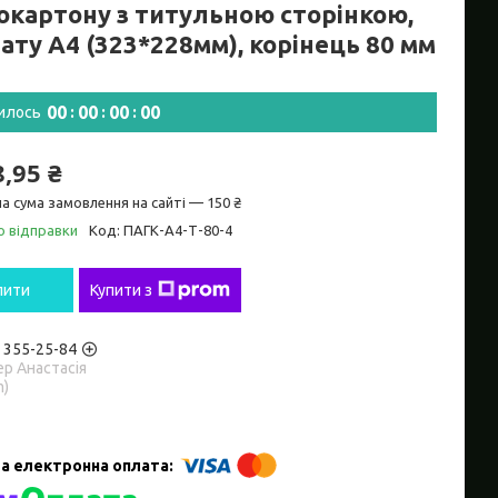
окартону з титульною сторінкою,
ату А4 (323*228мм), корінець 80 мм
0
0
0
0
0
0
0
0
илось
8,95 ₴
а сума замовлення на сайті — 150 ₴
о відправки
Код:
ПАГК-А4-Т-80-4
пити
Купити з
) 355-25-84
р Анастасія
m)