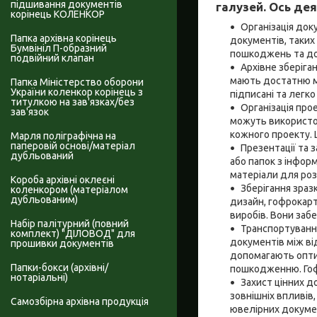
підшивання документів
галузей. Ось де
корінець КОЛЕНКОР
Організація док
Папка архівна корінець
документів, таких
Бумвініл П-образний
пошкоджень та до
подвійний клапан
Архівне зберіга
мають достатню мі
Папка Міністерство оборони
України коленкор корінець з
підписані та легко
титулкою на зав'язках/без
Організація про
зав'язок
можуть використов
кожного проекту. 
Марля поліграфічна на
паперовій основі/матеріал
Презентації та 
дубльований
або папок з інформ
матеріали для ро
Короба архівні оклеєні
Зберігання зразк
коленкором (матеріалом
дубльованим)
дизайн, гофрокарт
виробів. Вони заб
Набір палітурний (повний
Транспортуванн
комплект) "ДІЛОВОД" для
документів між в
прошивки документів
допомагають оптим
Папки-бокси (архівні/
пошкодженню. Гофр
нотаріальні)
Захист цінних д
зовнішніх впливів
Самозбірна архівна продукція
ювелірних докумен