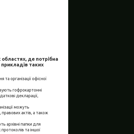
 областях, де потрібна
а прикладів таких
я та організації офісної
товують гофрокартонні
одаткові декларації,
анізації можуть
 правових актів, а також
ють архівні папки для
 протоколів та іншої