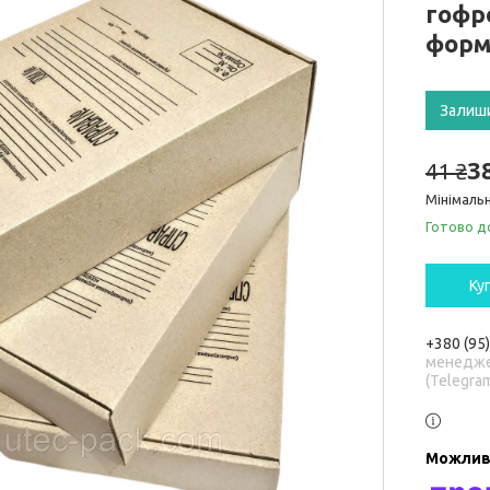
гофр
форм
Залиш
3
41 ₴
Мінімальн
Готово д
Ку
+380 (95
менедже
(Telegra