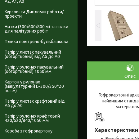
А2, А1, А0
Курсові та Дипломні роботи/
проекти
Нитки (300/600/800 м) та голки
для палітурних робіт
Плівка повітряно-бульбашкова
Папір у листах пакувальний
(обгортковий) від А6 до А0
Папір у рулонах пакувальний
(обгортковий) 1050 мм
Опис
Картон у рулонах
(макулатурний Б-300/350*20
пог.м)
Гофрокартонні архів
найвищим стандарт
Папір у листах крафтовий від
А6 до А0
матеріалом
Папір у рулонах крафтовий
420/620/840/1050 мм
Характеристики 
Короба з гофрокартону
Виробництво: Ук