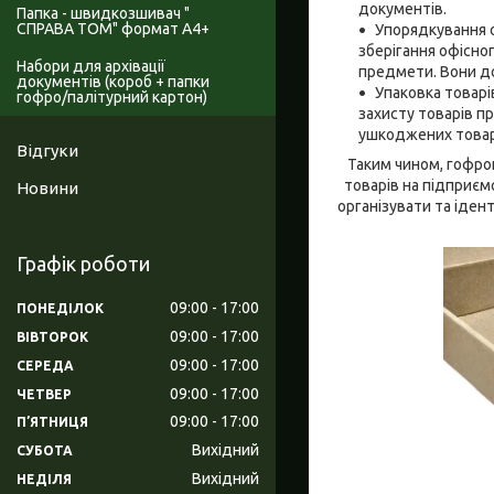
документів.
Папка - швидкозшивач "
СПРАВА ТОМ" формат А4+
Упорядкування 
зберігання офісног
Набори для архівації
предмети. Вони до
документів (короб + папки
Упаковка товарі
гофро/палітурний картон)
захисту товарів п
ушкоджених товарі
Відгуки
Таким чином, гофрок
товарів на підприєм
Новини
організувати та іде
Графік роботи
09:00
17:00
ПОНЕДІЛОК
09:00
17:00
ВІВТОРОК
09:00
17:00
СЕРЕДА
09:00
17:00
ЧЕТВЕР
09:00
17:00
ПʼЯТНИЦЯ
Вихідний
СУБОТА
Вихідний
НЕДІЛЯ