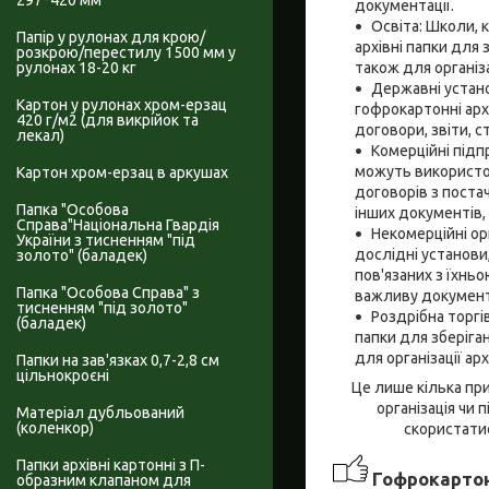
297*420 мм
документації.
Освіта: Школи, 
Папір у рулонах для крою/
архівні папки для 
розкрою/перестилу 1500 мм у
також для організа
рулонах 18-20 кг
Державні устано
Картон у рулонах хром-ерзац
гофрокартонні арх
420 г/м2 (для викрійок та
договори, звіти, с
лекал)
Комерційні підпр
можуть використову
Картон хром-ерзац в аркушах
договорів з постач
Папка "Особова
інших документів,
Справа"Національна Гвардія
Некомерційні орг
України з тисненням "під
дослідні установи
золото" (баладек)
пов'язаних з їхньо
Папка "Особова Справа" з
важливу документ
тисненням "під золото"
Роздрібна торгі
(баладек)
папки для зберіга
для організації ар
Папки на зав'язках 0,7-2,8 см
цільнокроєні
Це лише кілька при
організація чи 
Матеріал дубльований
(коленкор)
скористати
Папки архівні картонні з П-
Гофрокартон
образним клапаном для