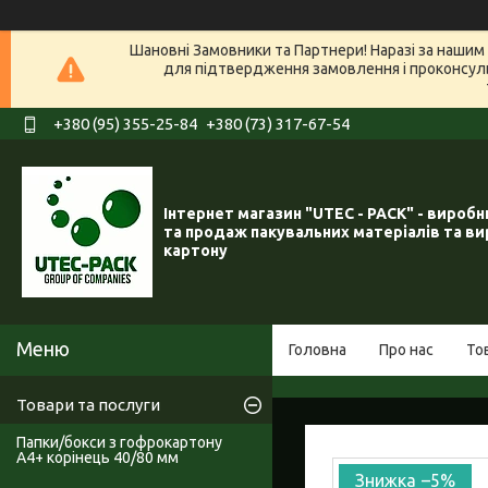
Шановні Замовники та Партнери! Наразі за нашим 
для підтвердження замовлення і проконсуль
+380 (95) 355-25-84
+380 (73) 317-67-54
Інтернет магазин "UTEC - PACK" - вироб
та продаж пакувальних матеріалів та ви
картону
Головна
Про нас
То
Товари та послуги
Папки/бокси з гофрокартону
А4+ корінець 40/80 мм
–5%