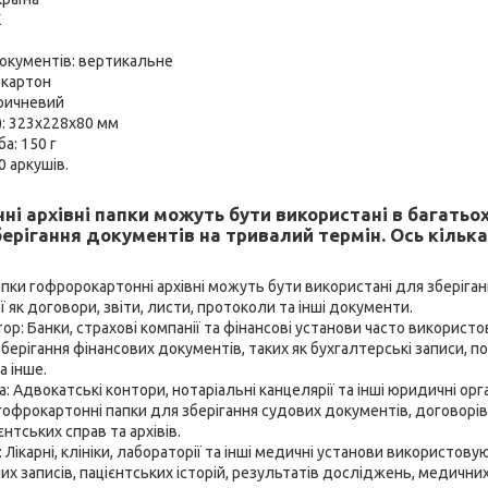
К
окументів: вертикальне
окартон
оричневий
): 323x228x80 мм
а: 150 г
0 аркушів.
ні архівні папки можуть бути використані в багатьох
берігання документів на тривалий термін. Ось кільк
апки гофророкартонні архівні можуть бути використані для зберіганн
ї як договори, звіти, листи, протоколи та інші документи.
ор: Банки, страхові компанії та фінансові установи часто викорис
зберігання фінансових документів, таких як бухгалтерські записи, п
а інше.
 Адвокатські контори, нотаріальні канцелярії та інші юридичні орг
офрокартонні папки для зберігання судових документів, договорів,
єнтських справ та архівів.
Лікарні, клініки, лабораторії та інші медичні установи використову
их записів, пацієнтських історій, результатів досліджень, медичних