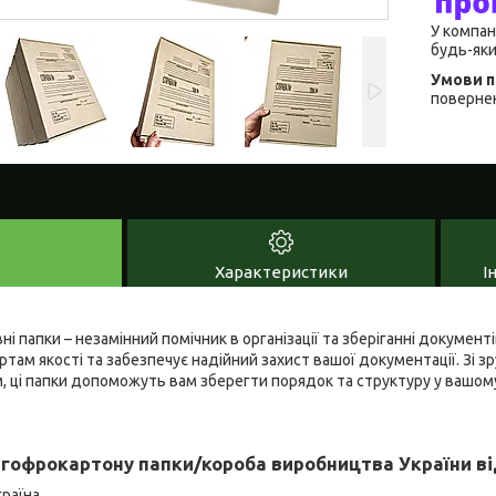
У компан
будь-яки
повернен
Характеристики
І
ні папки – незамінний помічник в організації та зберіганні документ
ам якості та забезпечує надійний захист вашої документації. Зі 
, ці папки допоможуть вам зберегти порядок та структуру у вашом
гофрокартону папки/короба виробництва України ві
раїна