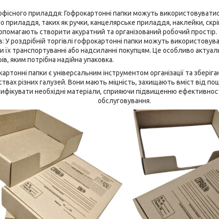
офісного приладдя: Гофрокартонні папки можуть використовуватис
о приладдя, таких як ручки, канцелярське приладдя, наклейки, скріп
помагають створити акуратний та організований робочий простір.
в: У роздрібній торгівлі гофрокартонні папки можуть використовув
ри їх транспортуванні або надсиланні покупцям. Це особливо актуал
в, яким потрібна надійна упаковка.
артонні папки є універсальним інструментом організації та зберіга
ствах різних галузей. Вони мають міцність, захищають вміст від п
нтифікувати необхідні матеріали, сприяючи підвищенню ефективнос
обслуговування.