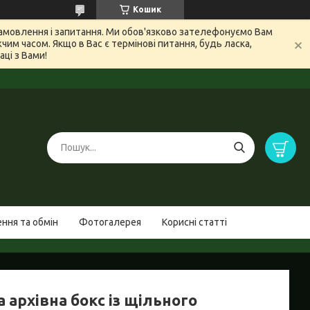
Кошик
 замовлення і запитання. Ми обов'язково зателефонуємо Вам
м часом. Якщо в Вас є термінові питання, будь ласка,
ці з Вами!
ння та обмін
Фотогалерея
Корисні статті
 архівна бокс із щільного