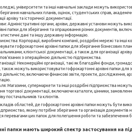
коледжі, університети та інші навчальні заклади можуть використ
зберігання навчальних планів, оцінок, студентських справ, академічн
ції архіву та історичної документації.
ви: Адміністративні органи, архіви, державні установи можуть ви
івні папки для зберігання та опрацювання різних документів, вклю
татистичні дані та іншу державну інформацію.
иємства: Корпорації, виробничі компанії, роздрібні мережі та інші 
вати гофрокартонні архівні папки для зберігання бізнесових планів
альниками, клієнтської документації, а також для організації архі
 пов'язаних з операційною діяльністю підприємства.
анізації: Некомерційні організації, такі як благодійні фонди, громадсь
, також можуть використовувати гофрокартонні архівні папки для з
ю діяльністю, включаючи фінансові звіти, проекти, дослідження, арх
ацію.
вля: Магазини, супермаркети та інші роздрібні підприємства можут
ння торгової документації, включаючи каталоги, цінники, замовленн
хіву постачальників та клієнтів.
кладів областей, де гофрокартонні архівні папки можуть бути вико
підприємство, якому потрібне зберігання та організація документів
ся перевагами цих папок для полегшення роботи та забезпечення б
ні папки мають широкий спектр застосування на пі