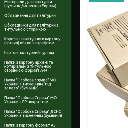
Матеріали для палітурки
(бумвініл/коленкор Европа)
Обладнання для палітурки
Обкладинки для палітурки з
титульною сторінкою
Короба з палітурного картону
(архівні) обклеєні крафтом
Картон палітурний гуртом
Папки з картону архівні та
нотаріальні з титульною
сторінкою формат А4+
Папка "Особова справа" МО
України з тисненням "під
золото" (бумвініл)
Папка "Особова Справа" МО
України з PP покриттям
Папка "Особова Справа" ДСНС
України з тисненням (бумвініл)
Папки з картону формат А3,