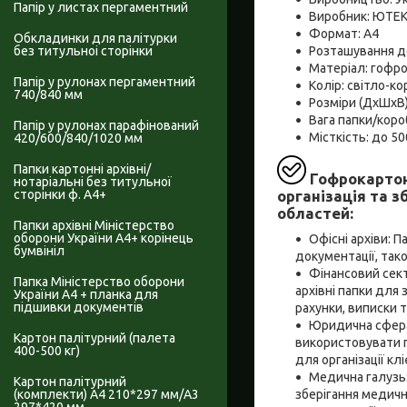
Папір у листах пергаментний
Виробник: ЮТЕ
Формат: А4
Обкладинки для палітурки
Розташування д
без титульноі сторінки
Матеріал: гофр
Папір у рулонах пергаментний
Колір: світло-к
740/840 мм
Розміри (ДxШxВ
Вага папки/короб
Папір у рулонах парафінований
Місткість: до 50
420/600/840/1020 мм
Папки картонні архівні/
Гофрокартон
нотаріальні без титульної
організація та з
сторінки ф. А4+
областей:
Папки архівні Міністерство
оборони України А4+ корінець
Офісні архіви: П
бумвініл
документації, тако
Фінансовий сект
Папка Міністерство оборони
архівні папки для 
України А4 + планка для
підшивки документів
рахунки, виписки т
Юридична сфера:
Картон палітурний (палета
використовувати г
400-500 кг)
для організації клі
Медична галузь: 
Картон палітурний
зберігання медичн
(комплекти) А4 210*297 мм/А3