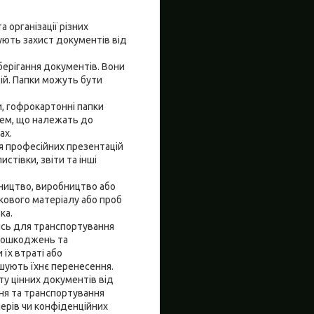
 організації різних
чують захист документів від
берігання документів. Вони
ій. Папки можуть бути
.
и, гофрокартонні папки
схем, що належать до
ах.
я професійних презентацій
стівки, звіти та інші
івництво, виробництво або
кового матеріалу або проб
ка.
ись для транспортування
 пошкоджень та
їх втраті або
шують їхнє перенесення.
ту цінних документів від
ння та транспортування
ерів чи конфіденційних