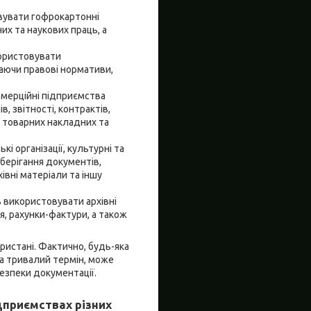
овувати гофрокартонні
их та наукових праць, а
користовувати
чаючи правові нормативи,
комерційні підприємства
, звітності, контрактів,
ву товарних накладних та
кі організації, культурні та
берігання документів,
івні матеріали та іншу
ь використовувати архівні
я, рахунки-фактури, а також
ристані. Фактично, будь-яка
 на тривалий термін, може
езпеки документації.
дприємствах різних