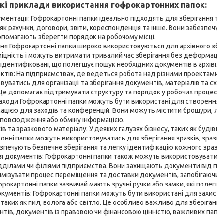
які приклади використання гофрокартонних папок:
ументації: Гофрокартонні папки ідеально підходять для зберігання та
 як рахунки, договори, звіти, кореспонденція та інше. Вони забезпе
помагають зберегти порядок на робочому місці.
ння Гофрокартонні папки широко використовуються для архівного з
цність і можуть витримати тривалий час зберігання без деформац
 ідентифіковані, що полегшує пошук необхідних документів в архіві
ектів: На підприємствах, де ведеться робота над різними проектам
уватись для організації та зберігання документів, матеріалів та 
Це допомагає підтримувати структуру та порядок у робочих процес
заходи Гофрокартонні папки можуть бути використані для створенн
ацією для заходів та конференцій. Вони можуть містити брошури, ли
зповсюдження або обміну інформацією.
ів та зразкового матеріалу: У деяких галузях бізнесу, таких як буд
онні папки можуть використовуватись для зберігання зразків, зраз
езпечують безпечне зберігання та легку ідентифікацію кожного зраз
я документів: Гофрокартонні папки також можуть використовуват
ідділами чи філіями підприємства. Вони захищають документи від
ізувати процес переміщення та доставки документів, запобігаючи 
окартонні папки зазвичай мають зручні ручки або замки, які полег
окументів: Гофрокартонні папки можуть бути використані для захис
, таких як пил, волога або світло. Це особливо важливо для зберіга
тів, документів із правовою чи фінансовою цінністю, важливих пап