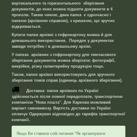
вертикального та горизонтального зберігання
документів, до яких можна підшити документи в 4
проколи. Таким чином, дана папка є одночасно і
папкою (архівною справою), з кришкою, що зручно
відкривається.
Купити папки архівні з гофрокартону можна й для
домашнього використання. Порядок у документах
завжди потрібен і в домашньому архіві.
У папках архівних з гофрокартону для тимчасового
зберігання документів можна зберігати: фотографії,
викрійки, різну галантерейну продукцію тощо.
Також, папки архівні використовують для зручного
зберігання томів справ (одиниць архівного зберігання).
Доставка папок архівних по Україні
здійснюється після повної передоплати, транспортною
компанією "Нова пошта". Для Харкова можливий
варіант самовивозу. Вартість доставки по Україні
оплачує Одержувач відповідно до тарифів транспортної
компанії.
Якщо Ви ставили собі питання "Як організувати