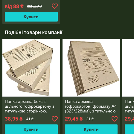
88
від
₴
від 110 ₴
Купити
Подібні товари компанії
Папка архівна бокс із
Папка архівна
Папк
щільного гофрокартону з
гофрокартон, формату А4
щіль
титульною сторінкою,
(323*228мм), з титульною
титу
формату А4 (323*228мм),
сторінкою, висота корінця
форм
38,95
29,45
29,
₴
₴
41 ₴
31 ₴
корінець 80 мм
40мм
корі
Купити
Купити