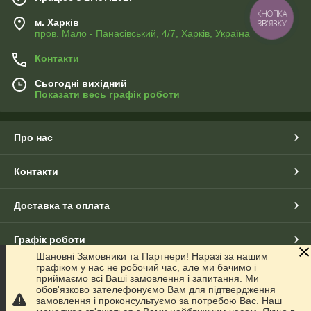
КНОПКА
м. Харків
ЗВ'ЯЗКУ
пров. Мало - Панасівський, 4/7, Харків, Україна
Контакти
Сьогодні вихідний
Показати весь графік роботи
Про нас
Контакти
Доставка та оплата
Графік роботи
Шановні Замовники та Партнери! Наразі за нашим
графіком у нас не робочий час, але ми бачимо і
Повна версія сайту
приймаємо всі Ваші замовлення і запитання. Ми
обов'язково зателефонуємо Вам для підтвердження
замовлення і проконсультуємо за потребою Вас. Наш
Сайт створено на маркетплейсі
Prom.ua