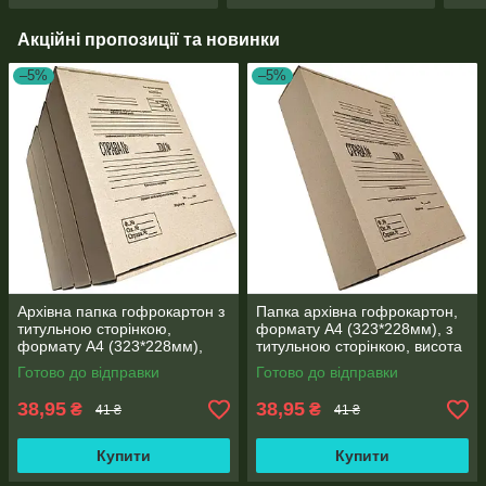
Акційні пропозиції та новинки
–5%
–5%
Архівна папка гофрокартон з
Папка архівна гофрокартон,
титульною сторінкою,
формату А4 (323*228мм), з
формату А4 (323*228мм),
титульною сторінкою, висота
корінець 80 мм
корінця 80мм
Готово до відправки
Готово до відправки
38,95
38,95
₴
₴
41 ₴
41 ₴
Купити
Купити