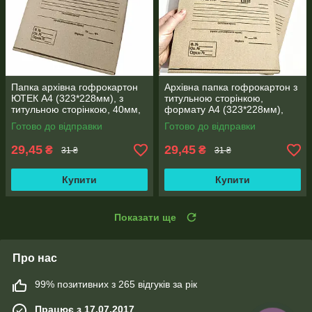
Папка архівна гофрокартон
Архівна папка гофрокартон з
ЮТЕК А4 (323*228мм), з
титульною сторінкою,
титульною сторінкою, 40мм,
формату А4 (323*228мм),
місткість 250 аркушів
корінець 40 мм
Готово до відправки
Готово до відправки
29,45
29,45
₴
₴
31 ₴
31 ₴
Купити
Купити
Показати ще
Про нас
99% позитивних з 265 відгуків за рік
Працює з 17.07.2017