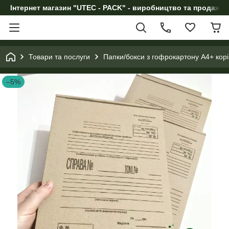
Інтернет магазин "UTEC - PACK" - виробництво та продаж п
Товари та послуги
Папки/бокси з гофрокартону А4+ кор
–5%