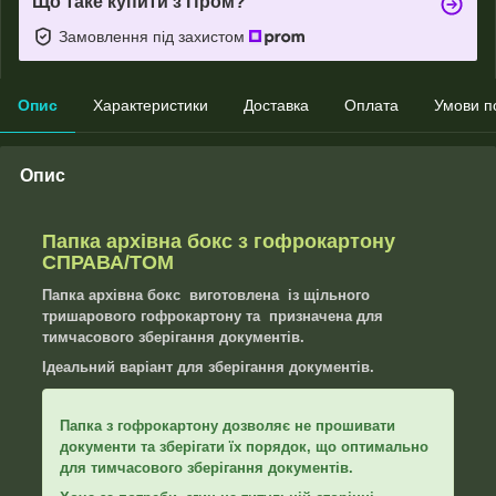
Що таке купити з Пром?
Замовлення під захистом
Опис
Характеристики
Доставка
Оплата
Умови п
Опис
Папка архівна бокс з гофрокартону
СПРАВА/ТОМ
Папка архівна бокс виготовлена із щільного
тришарового гофрокартону та призначена для
тимчасового зберігання документів.
Ідеальний варіант для зберігання документів.
Папка з гофрокартону дозволяє не прошивати
документи та зберігати їх порядок, що оптимально
для тимчасового зберігання документів.