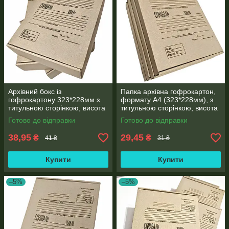
Архівний бокс із
Папка архівна гофрокартон,
гофрокартону 323*228мм з
формату А4 (323*228мм), з
титульною сторінкою, висота
титульною сторінкою, висота
корінця 80мм
корінця 40мм
Готово до відправки
Готово до відправки
38,95
29,45
₴
₴
41 ₴
31 ₴
Купити
Купити
–5%
–5%