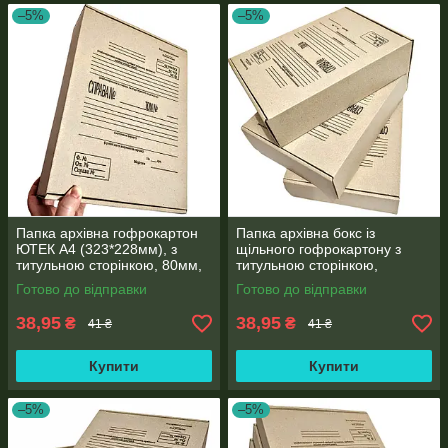
–5%
–5%
Папка архівна гофрокартон
Папка архівна бокс із
ЮТЕК А4 (323*228мм), з
щільного гофрокартону з
титульною сторінкою, 80мм,
титульною сторінкою,
місткість 500 аркушів
формату А4 (323*228мм),
Готово до відправки
Готово до відправки
корінець 80 мм
38,95
38,95
₴
₴
41 ₴
41 ₴
Купити
Купити
–5%
–5%