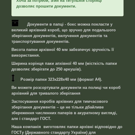
Хоча за потреби, згин на титульній сторінці
дозволяє прошити документи.
Документи в папці - бокс можна покласти у
великий архівний короб, що зручно для подальшого
зберігання документів, вилучення документів та
транспортування документів.
Висота папки архівної 40 мм забезпечує зручність її
використання.
Ширина корінця паки апхівної 40 мм (місткість папки
дозволяє зберігати до 250 аркушів).
Розмір папки 323х228х40 мм (формат А4).
Ви можете розсортувати документи на полиці чи короб
архівний для тривалого зберігання
Застосування коробів архівних для тимчасового
зберігання документів – це не тільки дбайливе
збереження численних паперів в акуратному вигляді,
але і стандарт ГОСТ.
Наша компанія виготовляє папки архівні відповідно до
ГОСТу (Державного стандарту України) для