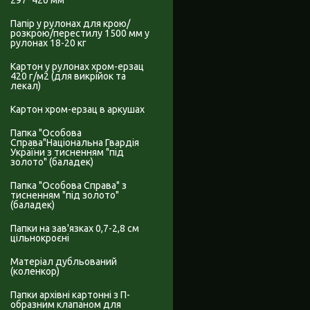
297*420 мм
Папір у рулонах для крою/
розкрою/перестилу 1500 мм у
рулонах 18-20 кг
Картон у рулонах хром-ерзац
420 г/м2 (для викрійок та
лекал)
Картон хром-ерзац в аркушах
Папка "Особова
Справа"Національна Гвардія
України з тисненням "під
золото" (баладек)
Папка "Особова Справа" з
тисненням "під золото"
(баладек)
Папки на зав'язках 0,7-2,8 см
цільнокроєні
Матеріал дубльований
(коленкор)
Папки архівні картонні з П-
образним клапаном для