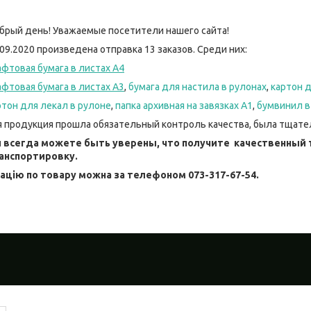
брый день! Уважаемые посетители нашего сайта!
.09.2020 произведена отправка 13 заказов. Среди них:
афтовая бумага в листах А4
афтовая бумага в листах А3
,
бумага для настила в рулонах
,
картон д
ртон для лекал в рулоне
,
папка архивная на завязках А1
,
бумвинил в
я продукция прошла обязательный контроль качества, была тщате
 всегда можете быть уверены, что получите качественный т
анспортировку.
цію по товару можна за телефоном 073-317-67-54.