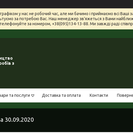
графіком у нас не робочий час, але ми бачимо і приймаємо всі Ваші
туємо за потребою Вас. Наш менеджер зв'яжеться з Вами найближчи
телефонуйте за номером, +38(095)134-13-88. Ми завжді раді співпра
ництво
робів з
вари та послуги
Доставка та оплата
Контакти
Поверне
 30.09.2020