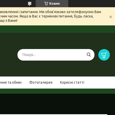
Кошик
 замовлення і запитання. Ми обов'язково зателефонуємо Вам
м часом. Якщо в Вас є термінові питання, будь ласка,
ці з Вами!
ння та обмін
Фотогалерея
Корисні статті