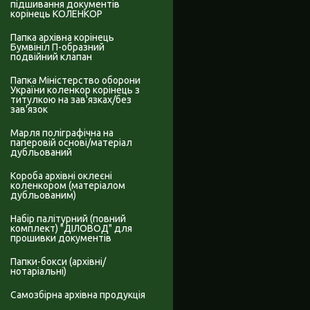
підшивання документів
корінець КОЛЕНКОР
Папка архівна корінець
Бумвініл П-образний
подвійний клапан
Папка Міністерство оборони
України коленкор корінець з
титулкою на зав'язках/без
зав'язок
Марля поліграфічна на
паперовій основі/матеріал
дубльований
Короба архівні оклеєні
коленкором (матеріалом
дубльованим)
Набір палітурний (повний
комплект) "ДІЛОВОД" для
прошивки документів
Папки-бокси (архівні/
нотаріальні)
Самозбірна архівна продукція