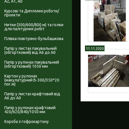
А2, А1, А0
Курсові та Дипломні роботи/
проекти
Нитки (300/600/800 м) та голки
для палітурних робіт
Плівка повітряно-бульбашкова
Папір у листах пакувальний
11.11.2020
(обгортковий) від А6 до А0
Папір у рулонах пакувальний
(обгортковий) 1050 мм
Картон у рулонах
(макулатурний Б-300/350*20
пог.м)
Папір у листах крафтовий від
А6 до А0
Папір у рулонах крафтовий
420/620/840/1050 мм
Короба з гофрокартону