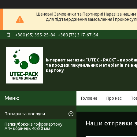
Шановні Замовники та Партнери! Наразі за нашим 
для підтвердження замовлення і проконсуль
+380 (95) 355-25-84
+380 (73) 317-67-54
Інтернет магазин "UTEC - PACK" - вироб
та продаж пакувальних матеріалів та ви
картону
Головна
Про нас
То
Товари та послуги
Наши отправки за
Папки/бокси з гофрокартону
А4+ корінець 40/80 мм