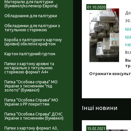
Матеріали для палітурки
(бумвініл/коленкор Европа)
01.10.2020
До
Обладнання для палітурки
30
Обкладинки для палітурки з
кр
титульною сторінкою
кр
Короба з палітурного картону
(архівні) обклеєні крафтом
ка
Вс
Картон палітурний гуртом
Вы
Папки з картону архівні та
тр
нотаріальні з титульною
сторінкою формат А4+
Отримати консульта
Папка "Особова справа" МО
України з тисненням "під
золото" (бумвініл)
Папка "Особова Справа" МО
України з PP покриттям
Інші новини
Папка "Особова Справа" ДСНС
України з тисненням (бумвініл)
Папки з картону формат А3,
15.02.2021