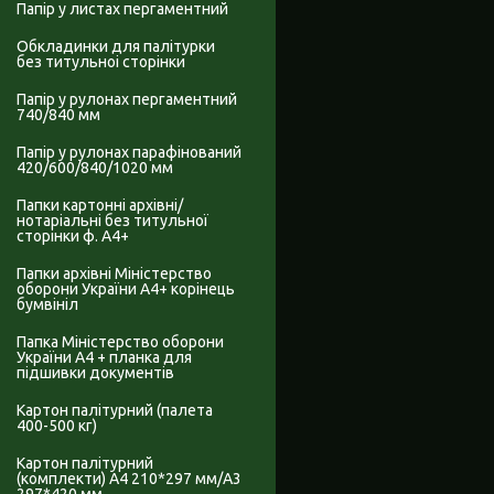
Папір у листах пергаментний
Обкладинки для палітурки
без титульноі сторінки
Папір у рулонах пергаментний
740/840 мм
Папір у рулонах парафінований
420/600/840/1020 мм
Папки картонні архівні/
нотаріальні без титульної
сторінки ф. А4+
Папки архівні Міністерство
оборони України А4+ корінець
бумвініл
Папка Міністерство оборони
України А4 + планка для
підшивки документів
Картон палітурний (палета
400-500 кг)
Картон палітурний
(комплекти) А4 210*297 мм/А3