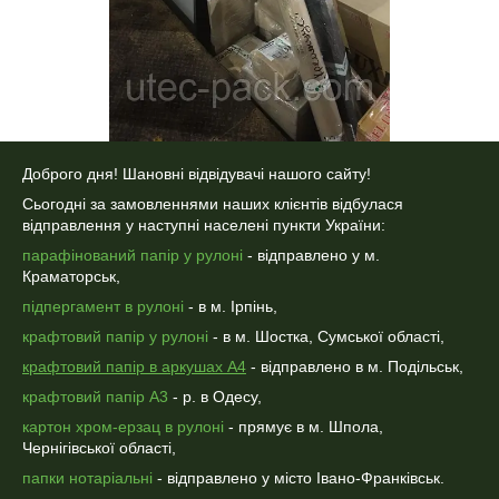
Доброго дня! Шановні відвідувачі нашого сайту!
Сьогодні за замовленнями наших клієнтів відбулася
відправлення у наступні населені пункти України:
парафінований папір у рулоні
- відправлено у м.
Краматорськ,
підпергамент в рулоні
- в м. Ірпінь,
крафтовий папір у рулоні
- в м. Шостка, Сумської області,
крафтовий папір в аркушах А4
- відправлено в м. Подільськ,
крафтовий папір А3
- р. в Одесу,
картон хром-ерзац в рулоні
- прямує в м. Шпола,
Чернігівської області,
папки нотаріальні
- відправлено у місто Івано-Франківськ.