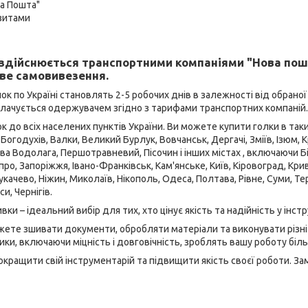
ва Пошта"
ізитами
здійснюється транспортними компаніями "Нова пош
ве самовивезення.
ок по Україні становлять 2-5 робочих днів в залежності від обраної
плачується одержувачем згідно з тарифами транспортних компаній.
 до всіх населених пунктів України. Ви можете купити голки в таких
 Богодухів, Валки, Великий Бурлук, Вовчанськ, Дергачі, Зміїв, Ізюм, 
а Водолага, Першотравневий, Пісочин і інших містах , включаючи Б
про, Запоріжжя, Івано-Франківськ, Кам'янське, Київ, Кіровоград, Крив
качево, Ніжин, Миколаїв, Нікополь, Одеса, Полтава, Рівне, Суми, Т
и, Чернігів.
ки – ідеальний вибір для тих, хто цінує якість та надійність у інст
жете зшивати документи, обробляти матеріали та виконувати різні з
ики, включаючи міцність і довговічність, зроблять вашу роботу бі
окращити свій інструментарій та підвищити якість своєї роботи. За