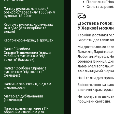
297*420 мм
Післяплати "Но
Оплата за рекв
Папір у рулонах для крою/
розкрою/перестилу 1500 мм у
рулонах 18-20 кг
Доставка голок 
Картон у рулонах хром-ерзац
У Харкові можли
420 г/м2 (для викрійок та
лекал)
Терміни доставки гол
Вартість доставки о
Картон хром-ерзац в аркушах
Ми доставляємо голок
Папка "Особова
Балаклія, Барвінкове,
Справа"Національна Гвардія
України з тисненням "під
Люботин, Мерефа, Нов
золото" (баладек)
Бровари, Вінниця, Дні
Львів, Мелітополь, Му
Папка "Особова Справа" з
Хмельницький, Черкас
тисненням "під золото"
(баладек)
Наші голки для прошив
Папки на зав'язках 0,7-2,8 см
З цією голкою ви змо
цільнокроєні
визначні характерист
Матеріал дубльований
Не пропустіть шанс п
(коленкор)
прошивки сьогодні.
Папки архівні картонні з П-
образним клапаном для