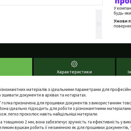
У компан
будь-яки
повернен
Характеристики
І
ізноманітних матеріалів з ідеальними параметрами для професійно
о зшивати документи в архівах та нотаріатах.
" голка призначена для прошивки документів з використанням товс
ь. Вона ідеально підходить для роботи з різноманітними матеріалам
акож легко проколює навіть найщільніші матеріали.
а товщиною 2 мм, вона забезпечує зручність та ефективність у вик
великим вушкам робить її незамінною як для прошивки документів, т