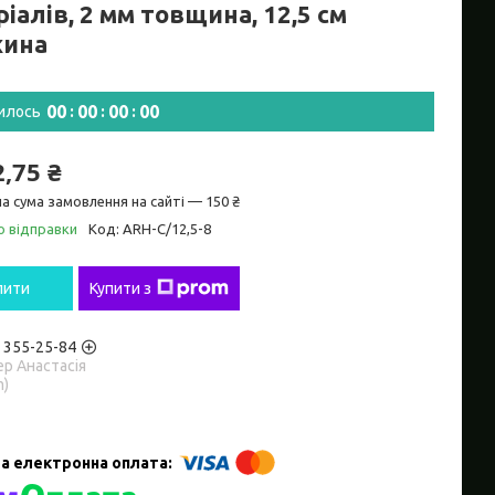
іалів, 2 мм товщина, 12,5 см
ина
0
0
0
0
0
0
0
0
илось
2,75 ₴
а сума замовлення на сайті — 150 ₴
о відправки
Код:
ARH-С/12,5-8
пити
Купити з
) 355-25-84
р Анастасія
m)