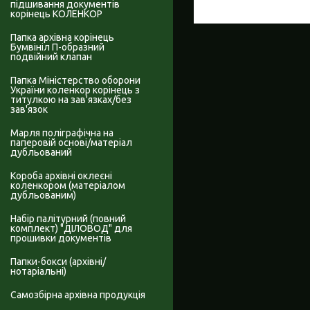
підшивання документів
корінець КОЛЕНКОР
Папка архівна корінець
Бумвініл П-образний
подвійний клапан
Папка Міністерство оборони
України коленкор корінець з
титулкою на зав'язках/без
зав'язок
Марля поліграфічна на
паперовій основі/матеріал
дубльований
Короба архівні оклеєні
коленкором (матеріалом
дубльованим)
Набір палітурний (повний
комплект) "ДІЛОВОД" для
прошивки документів
Папки-бокси (архівні/
нотаріальні)
Самозбірна архівна продукція