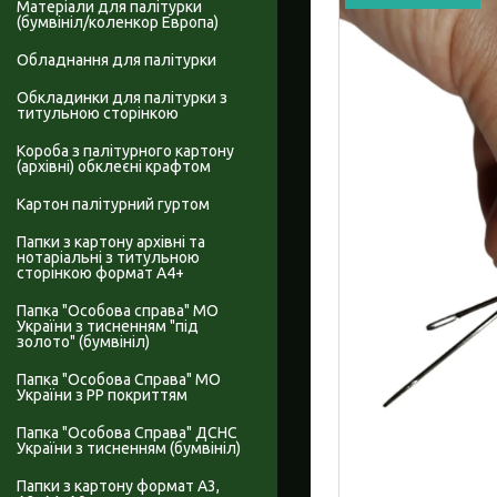
Матеріали для палітурки
(бумвініл/коленкор Европа)
Обладнання для палітурки
Обкладинки для палітурки з
титульною сторінкою
Короба з палітурного картону
(архівні) обклеєні крафтом
Картон палітурний гуртом
Папки з картону архівні та
нотаріальні з титульною
сторінкою формат А4+
Папка "Особова справа" МО
України з тисненням "під
золото" (бумвініл)
Папка "Особова Справа" МО
України з PP покриттям
Папка "Особова Справа" ДСНС
України з тисненням (бумвініл)
Папки з картону формат А3,