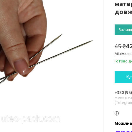
матер
довж
Залиш
4
45 ₴
Мінімальн
Готово д
Ку
+380 (95
менедже
(Telegra