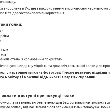
ючи шкіру.
и вироблена в Україні з використанням високоякісної нержавіючої 
ості та довгострокового використання.
ики голки:
К"
раїна
м
 7 мм
1 мм
авіюча сталь із хромованим покриттям
безпечують видатну міцність та довговічність нашої голки для пр
 колір картонної папки на фотографії може незначно відрізнят
о монітора і можливі відмінності в партіях сировини.
 оплати доступні при покупці голки:
ром-оплата є повністю безпечною для Вас, оскільки контролюєтьс
муємо оплату від Вас тільки після отримання Вами товару на Новій 