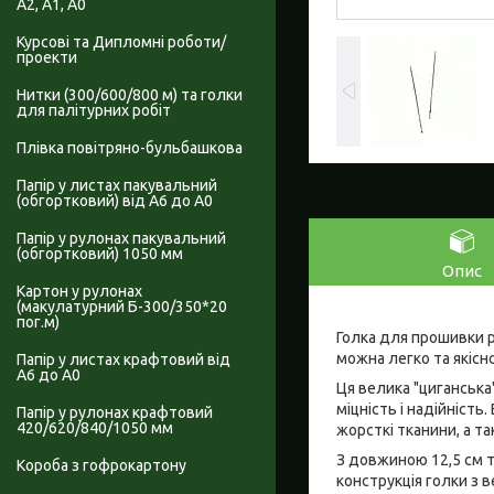
А2, А1, А0
Курсові та Дипломні роботи/
проекти
Нитки (300/600/800 м) та голки
для палітурних робіт
Плівка повітряно-бульбашкова
Папір у листах пакувальний
(обгортковий) від А6 до А0
Папір у рулонах пакувальний
(обгортковий) 1050 мм
Опис
Картон у рулонах
(макулатурний Б-300/350*20
пог.м)
Голка для прошивки р
можна легко та якісн
Папір у листах крафтовий від
А6 до А0
Ця велика "циганська
міцність і надійніст
Папір у рулонах крафтовий
420/620/840/1050 мм
жорсткі тканини, а т
З довжиною 12,5 см т
Короба з гофрокартону
конструкція голки з 