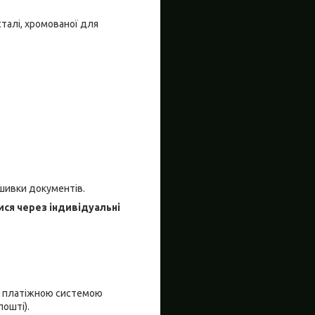
сталі, хромованої для
ошивки документів.
ися через індивідуальні
я платіжною системою
пошті).