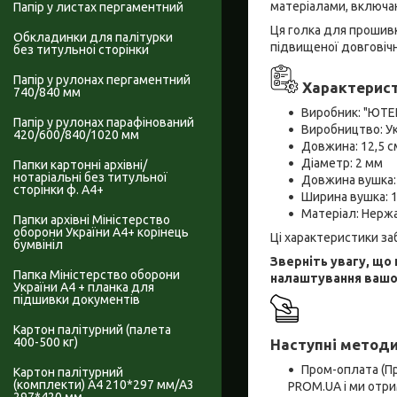
матеріалами, включа
Папір у листах пергаментний
Ця голка для прошивк
Обкладинки для палітурки
підвищеної довговічн
без титульноі сторінки
Папір у рулонах пергаментний
Характерист
740/840 мм
Виробник: "ЮТЕ
Папір у рулонах парафінований
Виробництво: Ук
420/600/840/1020 мм
Довжина: 12,5 с
Діаметр: 2 мм
Папки картонні архівні/
нотаріальні без титульної
Довжина вушка:
сторінки ф. А4+
Ширина вушка: 
Матеріал: Нерж
Папки архівні Міністерство
оборони України А4+ корінець
Ці характеристики за
бумвініл
Зверніть увагу, що
Папка Міністерство оборони
налаштування вашог
України А4 + планка для
підшивки документів
Картон палітурний (палета
400-500 кг)
Наступні методи
Пром-оплата (П
Картон палітурний
(комплекти) А4 210*297 мм/А3
PROM.UA і ми отри