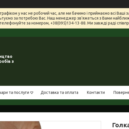
графіком у нас не робочий час, але ми бачимо і приймаємо всі Ваші
туємо за потребою Вас. Наш менеджер зв'яжеться з Вами найближчи
телефонуйте за номером, +38(095)134-13-88. Ми завжді раді співпра
ництво
робів з
вари та послуги
Доставка та оплата
Контакти
Поверне
Голк