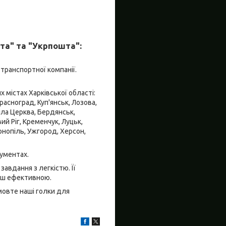
та" та "Укрпошта":
 транспортної компанії.
 містах Харківської області:
Красноград, Куп'янськ, Лозова,
іла Церква, Бердянськ,
ий Ріг, Кременчук, Луцьк,
ернопіль, Ужгород, Херсон,
рументах.
авдання з легкістю. Її
льш ефективною.
мовте наші голки для