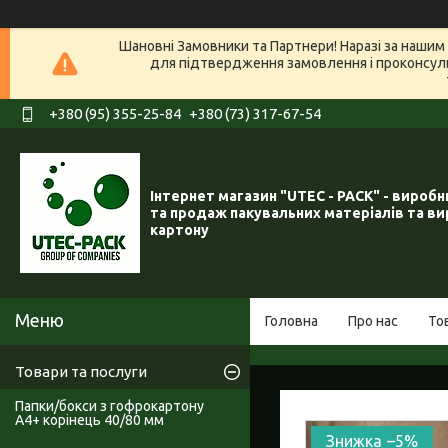
Шановні Замовники та Партнери! Наразі за нашим 
для підтвердження замовлення і проконсуль
+380 (95) 355-25-84
+380 (73) 317-67-54
Інтернет магазин "UTEC - PACK" - вироб
та продаж пакувальних матеріалів та ви
картону
Головна
Про нас
То
Товари та послуги
Папки/бокси з гофрокартону
А4+ корінець 40/80 мм
–5%