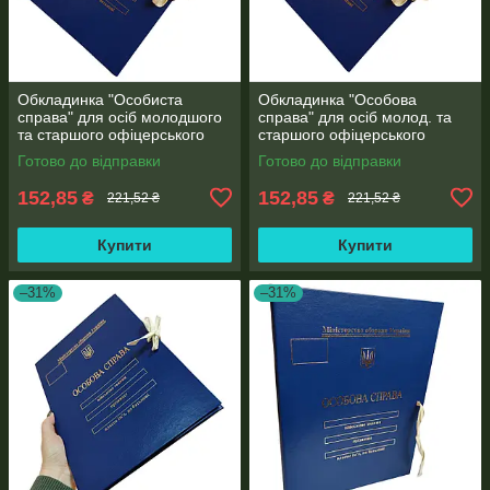
Обкладинка "Особиста
Обкладинка "Особова
справа" для осіб молодшого
справа" для осіб молод. та
та старшого офіцерського
старшого офіцерського
складу на зав'язках А4 без
складу на зав'язках А4 без
Готово до відправки
Готово до відправки
клапанів, бумвініл 10 мм
клапанів, бумвініл (10 мм)
152,85
152,85
₴
₴
221,52 ₴
221,52 ₴
Купити
Купити
–31%
–31%