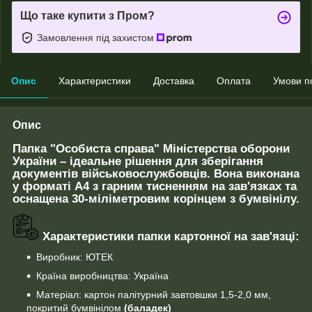
Що таке купити з Пром?
Замовлення під захистом
Опис
Характеристики
Доставка
Оплата
Умови п
Опис
Папка "Особиста справа" Міністерства оборони
України – ідеальне рішення для зберігання
документів військовослужбовців. Вона виконана
у форматі А4 з гарним тисненням на зав'язках та
оснащена 30-міліметровим корінцем з бумвінілу.
Характеристики папки картонної на зав'язці:
Виробник: ЮТЕК
Країна виробництва: Україна
Матеріал: картон палітурний завтовшки 1,5-2,0 мм,
покритий бумвінілом
(баладек)