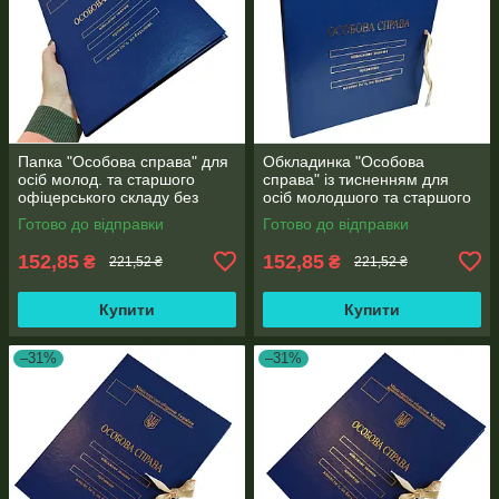
Папка "Особова справа" для
Обкладинка "Особова
осіб молод. та старшого
справа" із тисненням для
офіцерського складу без
осіб молодшого та старшого
клапанів, з тисненням "під
офіцерського складу ф. А4
Готово до відправки
Готово до відправки
золото" (корінець 10 мм)
без клапанів бумвініл 10 мм
152,85
152,85
₴
₴
221,52 ₴
221,52 ₴
Купити
Купити
–31%
–31%