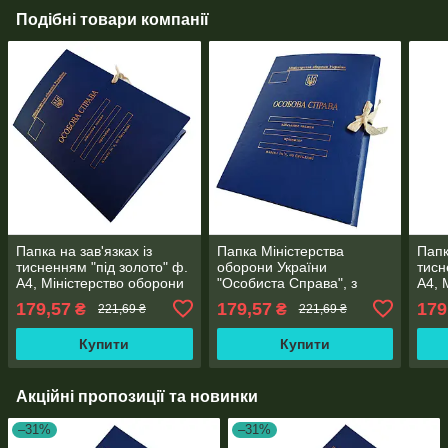
Подібні товари компанії
Папка на зав'язках із
Папка Міністерства
Папк
тисненням "під золото" ф.
оборони України
тисн
А4, Міністерство оборони
"Особиста Справа", з
А4, 
України, з клапанами, 40
тисненням "під золото" на
Укра
179,57
179,57
179
₴
₴
221,69 ₴
221,69 ₴
мм, бумвініл
зав'язках, ф. А4, з
бумв
клапанами, бумвініл 40
Купити
Купити
мм
Акційні пропозиції та новинки
–31%
–31%