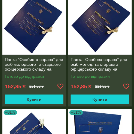
Папка "Особиста справа" для
Папка "Особова справа" для
осіб молодшого та старшого
осіб молод. та старшого
офіцерського складу на
офіцерського складу на
зав'язках А4 без клапанів,
зав'язках А4 без клапанів,
Готово до відправки
Готово до відправки
"бумвініл 10 мм
"під золото" бумвініл (10 мм)
152,85
152,85
₴
₴
221,52 ₴
221,52 ₴
Купити
Купити
–31%
–31%