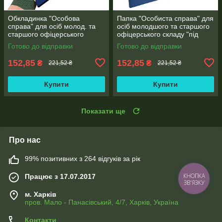
Обкладинка "Особова
Папка "Особиста справа" для
справа" для осіб молод. та
осіб молодшого та старшого
старшого офіцерського
офіцерського складу "під
складу без клапанів з
золото" бумвініл без клапанів
Готово до відправки
Готово до відправки
тисненням "під золото"
(10 мм)
(корінець 10 мм)
152,85
152,85
₴
₴
221,52 ₴
221,52 ₴
Купити
Купити
Показати ще
Про нас
99% позитивних з 264 відгуків за рік
Працює з 17.07.2017
КНОПКА
ЗВ'ЯЗКУ
м. Харків
пров. Мало - Панасівський, 4/7, Харків, Україна
Контакти