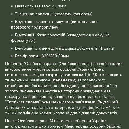
Наявність зав'язок: 2 штуки
Тиснення: присутній (золотим кольором)
Внутрішня кишеня: присутня (виготовлена з
прозорого поліпропілену)
Внутрішній блок: присутній (складається з аркушів
формату А4)
Внутрішні клапани для підшивки документів: 4 штуки
Розмір папки: 320*230*30мм
Ця папка "Особова справа" (Особова справа) розроблена для
використання Міністерством оборони України. Вона
виготовлена з міцного картону завтовшки 1,5-2,0 мм і покрита
темно-синім бумвінілом
(баладеком)
європейського
виробництва. Усі написи на обкладинці папки виконані "під
золото" тисненням. Внутрішня сторона обкладинки має
прозору поліпропіленову кишеню під фотографію. Папка
"Особиста справа" оснащена двома зав'язками. Внутрішній
блок папки складається з чотирьох аркушів формату А4, між
якими розміщено чотири клапани для підшивки документів.
Папка Особова справа Міністерство оборони України
виготовляється згідно з Указом Міністерства оборони України