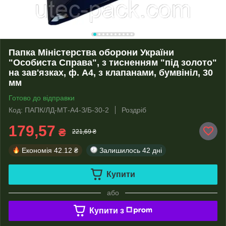
Папка Міністерства оборони України
"Особиста Справа", з тисненням "під золото"
на зав'язках, ф. А4, з клапанами, бумвініл, 30
мм
Готово до відправки
Код: ПАПК/ЛД-МТ-А4-З/Б-30-2
Роздріб
179,57
₴
221,69 ₴
Економія
42.12 ₴
Залишилось
42 дні
Купити
або
Купити з