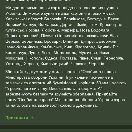
Ми доставляємо папки картонні до всіх населених пунктів
України. Ви можете купити папки картонні в таких містах
Харківської області: Балаклія, Барвінкове, Богодухів, Валки,
Великий Бурлук, Вовчанськ, Дергачі, Зміїв, Ізюм, Красноград,
Куп'янськ, Лозова, Люботин, Мерефа, Нова Водолага,
Першотравневий, Пісочин і інших містах , включаючи Біла
Церква, Бердянськ, Бровари, Вінниця, Дніпро, Запоріжжя,
Івано-Франківськ, Кам'янське, Київ, Кіровоград, Кривий Ріг,
Кременчук, Луцьк, Львів, Мелітополь, Мукачево, Ніжин,
Миколаїв, Нікополь, Одеса, Полтава, Рівне, Суми, Тернопіль,
Ужгород, Херсон, Хмельницький, Черкаси, Чернігів.
Зберігайте документи у стилі з папкою "Особиста справа"
Міністерства оборони України. Її унікальне тиснення на
зав'язках та елегантний бумвініловий корінець 30 мм надають
їй розкішного вигляду. Висока якість та формат А4
забезпечують безпеку та зручність зберігання. Придбайте
папку "Особиста справа" Міністерства оборони України зараз
та наголосіть на важливості кожного документа.
Приховати