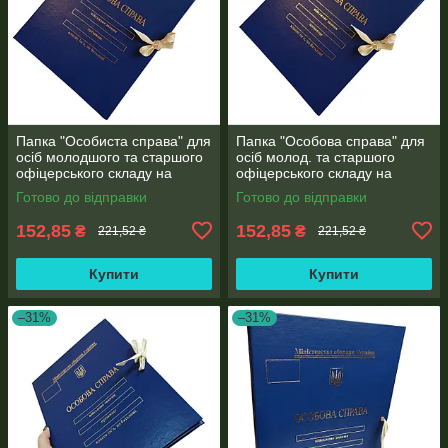
Папка "Особиста справа" для
Папка "Особова справа" для
осіб молодшого та старшого
осіб молод. та старшого
офіцерського складу на
офіцерського складу на
зав'язках А4 без клапанів,
зав'язках А4 без клапанів,
Готово до відправки
Готово до відправки
"бумвініл 10 мм
"під золото" бумвініл (10 мм)
152,85
152,85
₴
₴
221,52 ₴
221,52 ₴
Купити
Купити
–31%
–31%