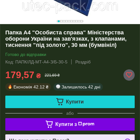
Папка А4 "Особиста справа" Міністерства
оборони України на зав'язках, з клапанами,
тиснення "під золото", 30 мм (бумвініл)
Готово до відправки
Код: ПАПК/ЛД-МТ-А4-З/Б-30-5
Роздріб
179,57
₴
221,69 ₴
Економія
42.12 ₴
Залишилось
42 дні
Купити
або
Купити з