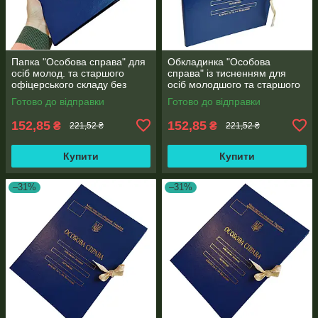
Папка "Особова справа" для
Обкладинка "Особова
осіб молод. та старшого
справа" із тисненням для
офіцерського складу без
осіб молодшого та старшого
клапанів, з тисненням "під
офіцерського складу ф. А4
Готово до відправки
Готово до відправки
золото" (корінець 10 мм)
без клапанів бумвініл 10 мм
152,85
152,85
₴
₴
221,52 ₴
221,52 ₴
Купити
Купити
–31%
–31%