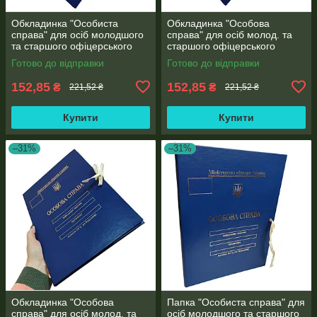
Обкладинка "Особиста
Обкладинка "Особова
справа" для осіб молодшого
справа" для осіб молод. та
та старшого офіцерського
старшого офіцерського
складу на зав'язках А4 без
складу на зав'язках А4 без
Готово до відправки
Готово до відправки
клапанів, бумвініл 10 мм
клапанів, бумвініл (10 мм)
152,85
152,85
₴
₴
221,52 ₴
221,52 ₴
Купити
Купити
–31%
–31%
Обкладинка "Особова
Папка "Особиста справа" для
справа" для осіб молод. та
осіб молодшого та старшого