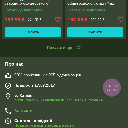
старшого офіцерського
офіцерського складу "під
складу без клапанів з
золото" бумвініл без клапанів
Готово до відправки
Готово до відправки
тисненням "під золото"
(10 мм)
(корінець 10 мм)
152,85
152,85
₴
₴
221,52 ₴
221,52 ₴
Купити
Купити
Показати ще
Про нас
99% позитивних з 265 відгуків за рік
Працює з 17.07.2017
КНОПКА
ЗВ'ЯЗКУ
м. Харків
пров. Мало - Панасівський, 4/7, Харків, Україна
Контакти
Сьогодні вихідний
Показати весь графік роботи