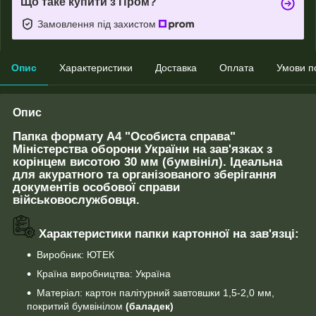
Що таке купити з Пром?
Замовлення під захистом
Опис
Характеристики
Доставка
Оплата
Умови п
Опис
Папка формату А4 "Особиста справа"
Міністерства оборони України на зав'язках з
корінцем висотою 30 мм (бумвініл). Ідеальна
для акуратного та організованого зберігання
документів особової справи
військовослужбовця.
Характеристики папки картонної на зав'язці:
Виробник: ЮТЕК
Країна виробництва: Україна
Матеріал: картон палітурний завтовшки 1,5-2,0 мм,
покритий бумвінілом
(баладек)