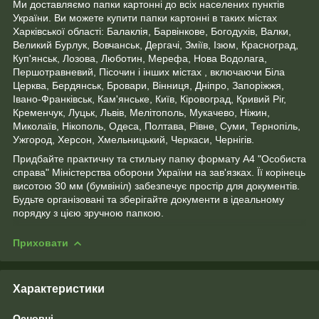
Ми доставляємо папки картонні до всіх населених пунктів
України. Ви можете купити папки картонні в таких містах
Харківської області: Балаклія, Барвінкове, Богодухів, Валки,
Великий Бурлук, Вовчанськ, Дергачі, Зміїв, Ізюм, Красноград,
Куп'янськ, Лозова, Люботин, Мерефа, Нова Водолага,
Першотравневий, Пісочин і інших містах , включаючи Біла
Церква, Бердянськ, Бровари, Вінниця, Дніпро, Запоріжжя,
Івано-Франківськ, Кам'янське, Київ, Кіровоград, Кривий Ріг,
Кременчук, Луцьк, Львів, Мелітополь, Мукачево, Ніжин,
Миколаїв, Нікополь, Одеса, Полтава, Рівне, Суми, Тернопіль,
Ужгород, Херсон, Хмельницький, Черкаси, Чернігів.
Придбайте практичну та стильну папку формату А4 "Особиста
справа" Міністерства оборони України на зав'язках. Її корінець
висотою 30 мм (бумвініл) забезпечує простір для документів.
Будьте організовані та зберігайте документи в ідеальному
порядку з цією зручною папкою.
Приховати
Характеристики
Основні