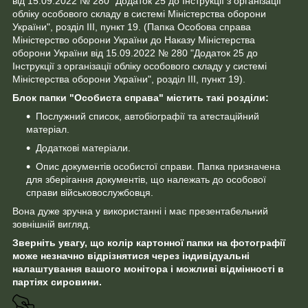
від 15.09.2022 № 280 "Додаток 25 до Інструкції з організації
обліку особового складу в системі Міністерства оборони
України", розділ III, пункт 19. (Папка Особова справа
Міністерство оборони України до Наказу Міністерства
оборони України від 15.09.2022 № 280 "Додаток 25 до
Інструкції з організації обліку особового складу у системі
Міністерства оборони України", розділ III, пункт 19).
Блок папки "Особиста справа" містить такі розділи:
Послужний список, автобіографії та атестаційний
матеріал.
Додаткові матеріали.
Опис документів особистої справи. Папка призначена
для зберігання документів, що належать до особової
справи військовослужбовця.
Вона дуже зручна у використанні і має презентабельний
зовнішній вигляд.
Зверніть увагу, що колір картонної папки на фотографії
може незначно відрізнятися через індивідуальні
налаштування вашого монітора і можливі відмінності в
партіях сировини.