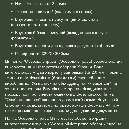
Наявність зав'язок: 2 штуки
Тиснення: присутній (золотим кольором)
Внутрішня кишеня: присутня (виготовлена з
прозорого поліпропілену)
Внутрішній блок: присутній (складається з аркушів
формату А4)
Внутрішні клапани для підшивки документів: 4 штуки
Розмір папки: 320*230*30мм
Ця папка "Особова справа" (Особова справа) розроблена для
використання Міністерством оборони України. Вона
виготовлена з міцного картону завтовшки 1,5-2,0 мм і покрита
темно-синім бумвінілом
(баладеком)
європейського
виробництва. Усі написи на обкладинці папки виконані "під
золото" тисненням. Внутрішня сторона обкладинки має
прозору поліпропіленову кишеню під фотографію. Папка
"Особиста справа" оснащена двома зав'язками. Внутрішній
блок папки складається з чотирьох аркушів формату А4, між
якими розміщено чотири клапани для підшивки документів.
Папка Особова справа Міністерство оборони України
виготовляється згідно з Указом Міністерства оборони України