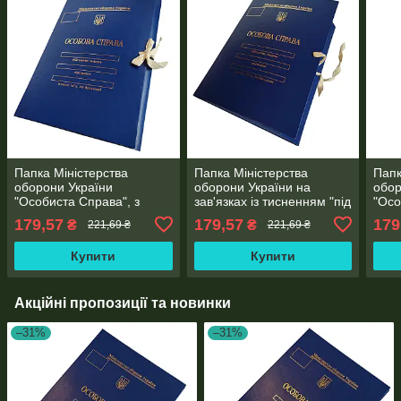
Папка Міністерства
Папка Міністерства
Папк
оборони України
оборони України на
обор
"Особиста Справа", з
зав'язках із тисненням "під
"Осо
тисненням "під золото" на
золото", ф. А4, з
тисн
179,57
179,57
179
₴
₴
221,69 ₴
221,69 ₴
зав'язках, ф. А4, з
клапанами, бумвініл 40
зав'
клапанами, бумвініл 40
мм
клап
Купити
Купити
мм
мм
Акційні пропозиції та новинки
–31%
–31%