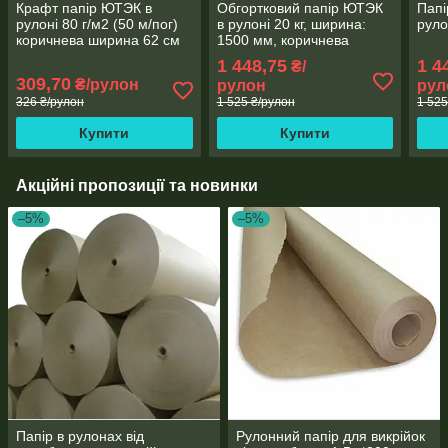
Крафт папір ЮТЭК в
Обгортковий папір ЮТЭК
Папі
рулоні 80 г/м2 (50 м/пог)
в рулоні 20 кг, ширина:
руло
коричнева ширина 62 см
1500 мм, коричнева
БО-15
1 448,75
1 4
₴/
309,70
₴/рулон
рулон
рул
326 ₴/рулон
1 525 ₴/рулон
1 525
Купити
Купити
Акційні пропозиції та новинки
–5%
–5%
Папір в рулонах від
Рулонний папір для викрійок