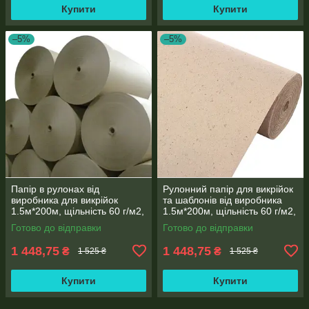
Купити
Купити
–5%
–5%
Папір в рулонах від
Рулонний папір для викрійок
виробника для викрійок
та шаблонів від виробника
1.5м*200м, щільність 60 г/м2,
1.5м*200м, щільність 60 г/м2,
вага 18 кг
вага 18 кг
Готово до відправки
Готово до відправки
1 448,75
1 448,75
₴
₴
1 525 ₴
1 525 ₴
Купити
Купити