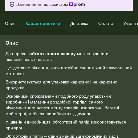
Замовлення під захистом
Опис
Характеристики
Доставка
Оплата
Умови 
Опис
До переваг
обгорткового паперу
можна віднести
економічність і легкість.
Це ідеальне рішення, коли потрібно економічний пакувальний
матеріал.
Використовується для упаковки харчових і не харчових
продуктів.
Основними споживачами подібного роду упаковки є
виробники і магазини роздрібної торгівлі самого
різноманітного асортименту товарів: дзеркальні, багетні
майстерні, меблеве виробництво, друкарні...
У швейній виробництві обгортковий папір використовується
при крої.
Обгортковий папір – один з найбільш економічних видів