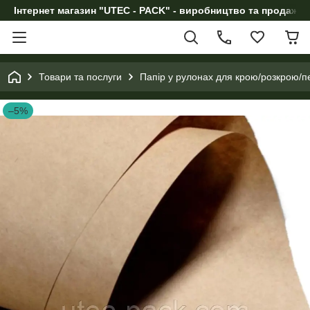
Інтернет магазин "UTEC - PACK" - виробництво та продаж п
Товари та послуги
Папір у рулонах для крою/розкрою/п
–5%