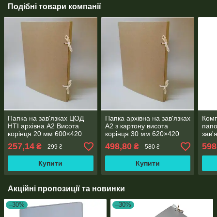
Подібні товари компанії
Папка на зав'язках ЦОД
Папка архівна на зав'язках
Комп
НТІ архівна А2 Висота
А2 з картону висота
папо
корінця 20 мм 600×420
корінця 30 мм 620×420
зав'
мм бежева ПАА2-20 -10
мм беж ЮТЕК ПАА2-
корі
257,14
498,80
598
₴
₴
299 ₴
580 ₴
30(2шт.)
мм б
Купити
Купити
Акційні пропозиції та новинки
–30%
–30%