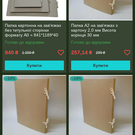
Папка картонна на зав'язках
Папка А2 на зав'язках з
без титульної сторінки
картону 2,0 мм Висота
формату А0 = 841*1189*40
корінця 30 мм
мм
Готово до відправки
Готово до відправки
840
257,14
₴
₴
1 200 ₴
299 ₴
Купити
Купити
–14%
–14%