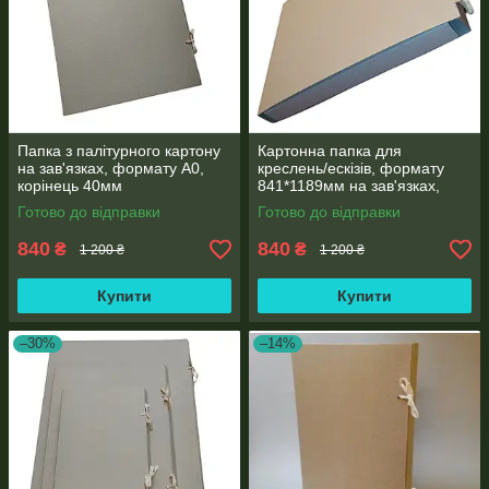
Папка з палітурного картону
Картонна папка для
на зав'язках, формату А0,
креслень/ескізів, формату
корінець 40мм
841*1189мм на зав'язках,
корінець 40 мм
Готово до відправки
Готово до відправки
840
840
₴
₴
1 200 ₴
1 200 ₴
Купити
Купити
–30%
–14%