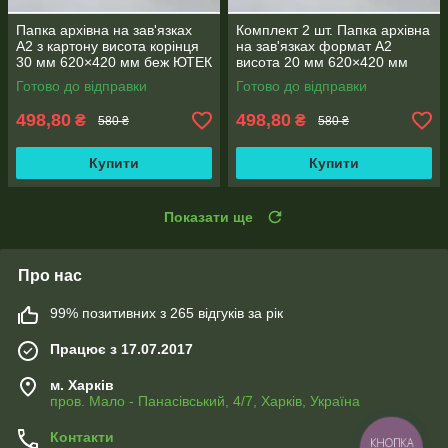
Папка архівна на зав'язках
Комплект 2 шт. Папка архівна
А2 з картону висота корінця
на зав'язках формат А2
30 мм 620×420 мм беж ЮТЕК
висота 20 мм 620×420 мм
ПАА2-30(2шт.)
ЮТЕК ПАА2-20-2
Готово до відправки
Готово до відправки
498,80
498,80
₴
₴
580 ₴
580 ₴
Купити
Купити
Показати ще
Про нас
99% позитивних з 265 відгуків за рік
Працює з 17.07.2017
м. Харків
пров. Мало - Панасівський, 4/7, Харків, Україна
Контакти
КНОПКА