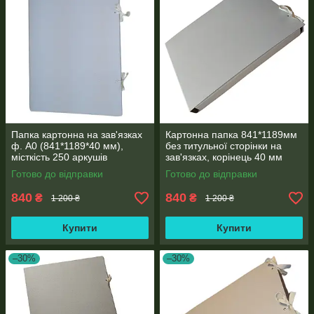
Папка картонна на зав'язках
Картонна папка 841*1189мм
ф. А0 (841*1189*40 мм),
без титульної сторінки на
місткість 250 аркушів
зав'язках, корінець 40 мм
Готово до відправки
Готово до відправки
840
840
₴
₴
1 200 ₴
1 200 ₴
Купити
Купити
–30%
–30%