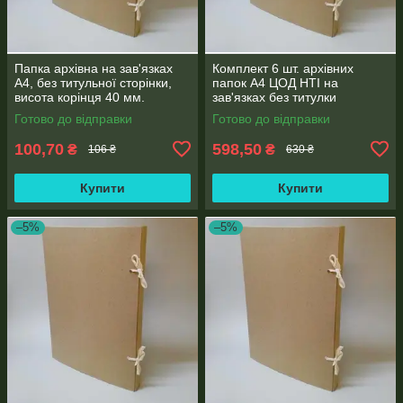
Папка архівна на зав'язках
Комплект 6 шт. архівних
А4, без титульної сторінки,
папок А4 ЦОД НТІ на
висота корінця 40 мм.
зав'язках без титулки
корінець 30 мм 230*320 мм
Готово до відправки
Готово до відправки
бежева ПАЗ-30-6
100,70
598,50
₴
₴
106 ₴
630 ₴
Купити
Купити
–5%
–5%