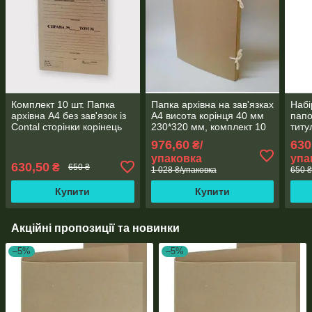
Комплект 10 шт. Папка
Папка архівна на зав'язках
Набі
архівна А4 без зав'язок із
А4 висота корінця 40 мм
папо
Contal сторінки корінець
230*320 мм, комплект 10
титу
20 мм 230*320 мм беж.
шт., ЮТЕК ПАЗ-40 -10
корі
976,60
630
₴/
ПАТ-20-10.
мм
упаковка
упа
630,50
₴
650 ₴
1 028 ₴/упаковка
650 ₴
Купити
Купити
Акційні пропозиції та новинки
–5%
–5%