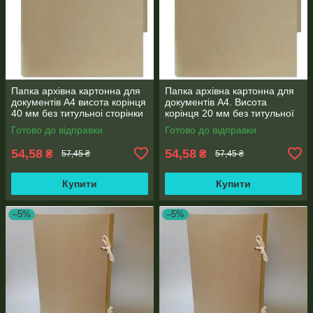
Папка архівна картонна для
Папка архівна картонна для
документів А4 висота корінця
документів А4. Висота
40 мм без титульноі сторінки
корінця 20 мм без титульної
сторінки
Готово до відправки
Готово до відправки
54,58
54,58
₴
₴
57,45 ₴
57,45 ₴
Купити
Купити
–5%
–5%