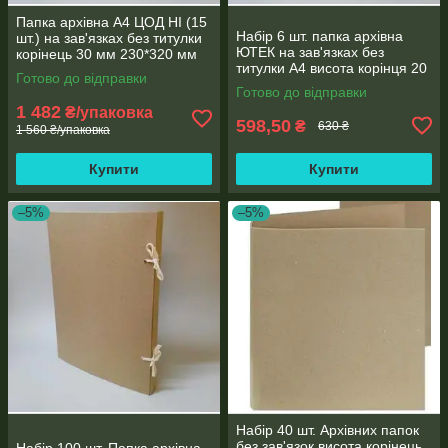
Папка архівна А4 ЦОД НІ (15
Набір 6 шт. папка архівна
шт.) на зав'язках без титулки
ЮТЕК на зав'язках без
корінець 30 мм 230*320 мм
титулки А4 висота корінця 20
бежева ПАЗ-30
Готово до відправки
мм ПАЗ-20
Готово до відправки
1 482
₴/упаковка
598,50
₴
630 ₴
1 560 ₴/упаковка
Купити
Купити
–5%
–5%
Набір 40 шт. Архівних папок
без зав'язок висота корінець
Набір 100 шт. Папка архівна