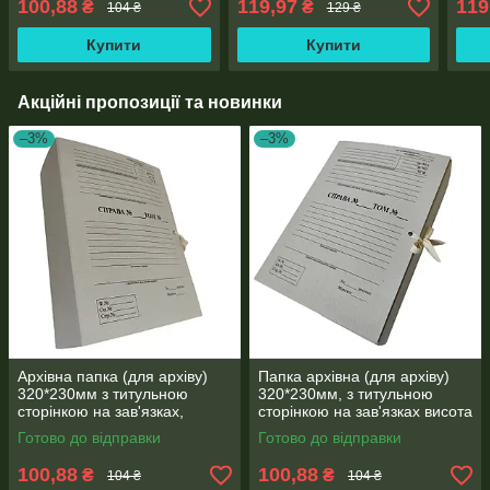
100,88
119,97
119
₴
₴
104 ₴
129 ₴
сторінкою, зав'язки,
40м
корінець 40мм
Купити
Купити
Акційні пропозиції та новинки
–3%
–3%
Архівна папка (для архіву)
Папка архівна (для архіву)
320*230мм з титульною
320*230мм, з титульною
сторінкою на зав'язках,
сторінкою на зав'язках висота
корінець 20 мм
корінця 20 мм
Готово до відправки
Готово до відправки
100,88
100,88
₴
₴
104 ₴
104 ₴