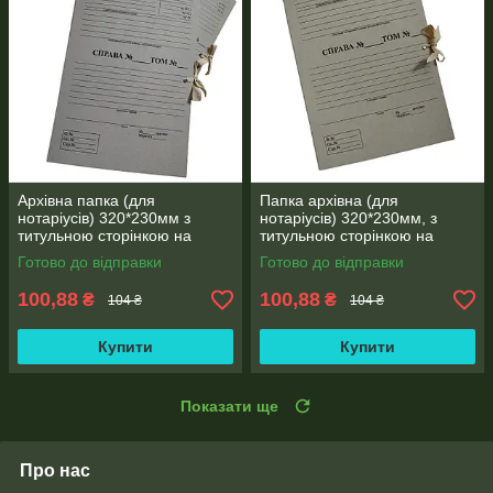
Архівна папка (для
Папка архівна (для
нотаріусів) 320*230мм з
нотаріусів) 320*230мм, з
титульною сторінкою на
титульною сторінкою на
зав'язках, корінець 30 мм
зав'язках висота корінця 30
Готово до відправки
Готово до відправки
мм, місткість 150 аркушів
100,88
100,88
₴
₴
104 ₴
104 ₴
Купити
Купити
Показати ще
Про нас