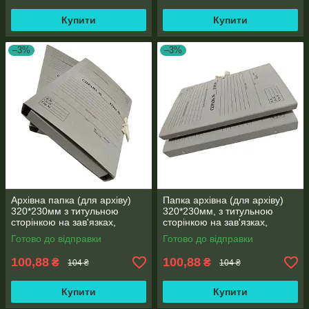
Купити
Купити
–3%
–3%
Архівна папка (для архіву)
Папка архівна (для архіву)
320*230мм з титульною
320*230мм, з титульною
сторінкою на зав'язках,
сторінкою на зав'язках,
корінець 40 мм
висота корінця 40 мм
Готово до відправки
Готово до відправки
100,88
100,88
₴
₴
104 ₴
104 ₴
Купити
Купити