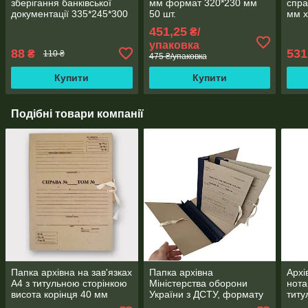
зберігання банківської
мм формат 320*230 мм
спра
документації 335*245*300
50 шт.
мм х
мм
біли
451,25
₴/
упаковка
88
531
₴
110 ₴
475 ₴/упаковка
Купити
Купити
Подібні товари компанії
Папка архівна на зав'язках
Папка архівна
Архі
А4 з титульною сторінкою
Міністерства оборони
нота
висота корінця 40 мм
України з ДСТУ, формату
титу
А4, з титульною
зав'