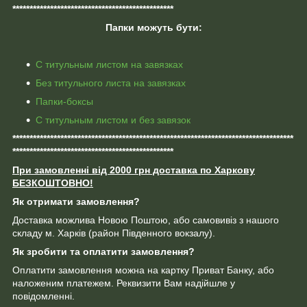
***********************************************
Папки можуть бути:
С титульным листом на завязках
Без титульного листа на завязках
Папки-боксы
С титульным листом и без завязок
**********************************************************************************
***********************************************
При замовленні від 2000 грн доставка по Харкову
БЕЗКОШТОВНО!
Як отримати замовлення?
Доставка можлива Новою Поштою, або самовивіз з нашого
складу м. Харків (район Південного вокзалу).
Як зробити
та оплатити замовлення?
Оплатити замовлення можна на картку Приват Банку, або
наложеним платежем. Реквизити Вам надійшле у
повідомленні.