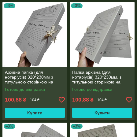
–3%
–3%
Архівна папка (для
Папка архівна (для
нотаріусів) 320*230мм з
нотаріусів) 320*230мм, з
титульною сторінкою на
титульною сторінкою на
зав'язках, корінець 20 мм
зав'язках висота корінця 20
Готово до відправки
Готово до відправки
мм, місткість 100 аркушів
100,88
100,88
₴
₴
104 ₴
104 ₴
Купити
Купити
–3%
–3%