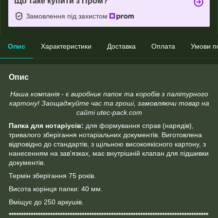
Що таке купити з Пром?
Замовлення під захистом
Опис
Характеристики
Доставка
Оплата
Умови п
Опис
Наша компанія - є виробник папок та коробів з палітурного
картону! Заощаджуйте час та гроші, замовляючи товар на
сайті utec-pack.com
Папка для нотаріусів:
для формування справ (нарядів),
тривалого зберігання нотаріальних документів. Виготовлена
відповідно до стандартів, з щільною високоякісного картону, з
нанесенням на зав'язках, має внутрішній клапан для підшивки
документів.
Термін зберігання 75 років.
Висота корінця папки: 40 мм.
Вміщує до 250 аркушів.
**********************************************************************************