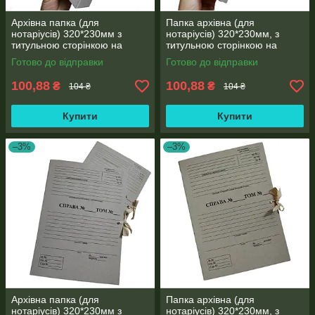
Архівна папка (для
Папка архівна (для
нотаріусів) 320*230мм з
нотаріусів) 320*230мм, з
титульною сторінкою на
титульною сторінкою на
зав'язках, корінець 20 мм
зав'язках висота корінця 20
Готово до відправки
Готово до відправки
мм, місткість 100 аркушів
100,88
100,88
₴
₴
104 ₴
104 ₴
Купити
Купити
–3%
–3%
Архівна папка (для
Папка архівна (для
нотаріусів) 320*230мм з
нотаріусів) 320*230мм, з