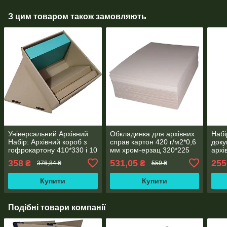
З цим товаром також замовляють
Універсальний Архівний
Обкладинка для архівних
Набі
Набір: Архівний короб з
справ картон 420 г/м2*0,6
доку
гофрокартону 410*330 і 10
мм хром-ерзац 320*225
архі
Папок 323*228 корінець
білий (100 шт)
410*
358
531,05
255
₴
₴
376,84 ₴
559 ₴
40 мм
Архі
323*
Купити
Купити
Подібні товари компанії