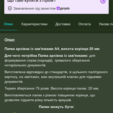
Що таке купити з Пром?
Замовлення під захистом
Опис
Характеристики
Доставка
Оплата
Умови п
Опис
Папка архівна із зав'язками А4, висота корінця 20 мм
Для чого потрібна Папка архівна із зав'язками:
для
формування справ (нарядів), тривалого зберігання
нотаріальних документів.
Виготовлена відповідно до стандартів, зі щільного палітурного
картону, на зав'язках, має внутрішній клапан для підшивки
документів.
Термін зберігання 75 років. Висота корінця папки: 20 мм.
Виготовляються папки з різною товщиною корінця, що
дозволяє підшити різну кількість аркушів.
Папки можуть бути: