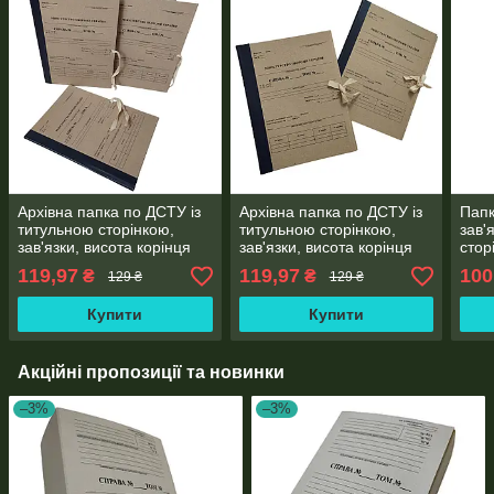
Архівна папка по ДСТУ із
Архівна папка по ДСТУ із
Папк
титульною сторінкою,
титульною сторінкою,
зав'
зав'язки, висота корінця
зав'язки, висота корінця
стор
20 мм (бумвініл), ф. А4
40 мм (бумвініл), ф. А4
230*
119,97
119,97
100
₴
₴
129 ₴
129 ₴
ПАЗ
Купити
Купити
Акційні пропозиції та новинки
–3%
–3%