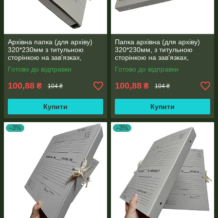
Архівна папка (для архіву)
Папка архівна (для архіву)
320*230мм з титульною
320*230мм, з титульною
сторінкою на зав'язках,
сторінкою на зав'язках,
корінець 40 мм
висота корінця 40 мм
Готово до відправки
Готово до відправки
100,88
100,88
₴
₴
104 ₴
104 ₴
Купити
Купити
–3%
–3%