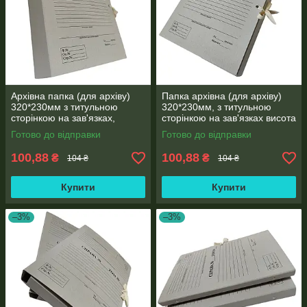
Архівна папка (для архіву)
Папка архівна (для архіву)
320*230мм з титульною
320*230мм, з титульною
сторінкою на зав'язках,
сторінкою на зав'язках висота
корінець 20 мм
корінця 20 мм
Готово до відправки
Готово до відправки
100,88
100,88
₴
₴
104 ₴
104 ₴
Купити
Купити
–3%
–3%