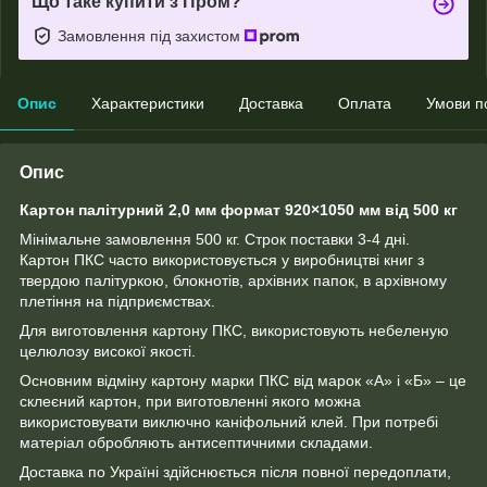
Що таке купити з Пром?
Замовлення під захистом
Опис
Характеристики
Доставка
Оплата
Умови п
Опис
Картон палітурний 2,0 мм формат 920×1050 мм від 500 кг
Мінімальне замовлення 500 кг. Строк поставки 3-4 дні.
Картон ПКС часто використовується у виробництві книг з
твердою палітуркою, блокнотів, архівних папок, в архівному
плетіння на підприємствах.
Для виготовлення картону ПКС, використовують небеленую
целюлозу високої якості.
Основним відміну картону марки ПКС від марок «А» і «Б» – це
склеєний картон, при виготовленні якого можна
використовувати виключно каніфольний клей. При потребі
матеріал обробляють антисептичними складами.
Доставка по Україні здійснюється після повної передоплати,