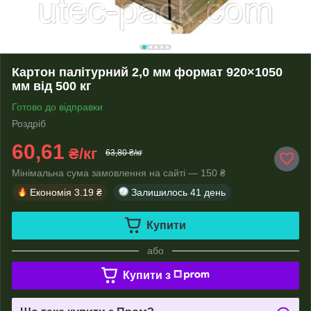
Картон палітурний 2,0 мм формат 920×1050
мм від 500 кг
Готово до відправки
Роздріб
60,61
₴/кг
63,80 ₴/кг
Мінімальна сума замовлення на сайті — 150 ₴
Економія
3.19 ₴
Залишилось
41 день
Купити
або
Купити з