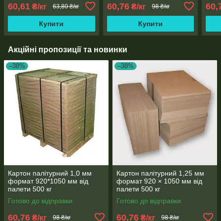
60,61
60,76
60,
₴/кг
₴/кг
63,80 ₴/кг
98 ₴/кг
Купити
Купити
Акційні пропозиції та новинки
–38%
–38%
Картон палітурний 1,0 мм
Картон палітурний 1,25 мм
формат 920*1050 мм від
формат 920 × 1050 мм від
палети 500 кг
палети 500 кг
Готово до відправки
Готово до відправки
60,76
60,76
₴/кг
₴/кг
98 ₴/кг
98 ₴/кг