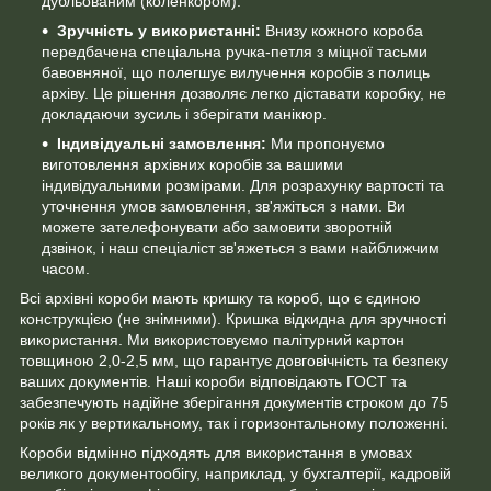
дубльованим (коленкором).
Зручність у використанні:
Внизу кожного короба
передбачена спеціальна ручка-петля з міцної тасьми
бавовняної, що полегшує вилучення коробів з полиць
архіву. Це рішення дозволяє легко діставати коробку, не
докладаючи зусиль і зберігати манікюр.
Індивідуальні замовлення:
Ми пропонуємо
виготовлення архівних коробів за вашими
індивідуальними розмірами. Для розрахунку вартості та
уточнення умов замовлення, зв'яжіться з нами. Ви
можете зателефонувати або замовити зворотній
дзвінок, і наш спеціаліст зв'яжеться з вами найближчим
часом.
Всі архівні короби мають кришку та короб, що є єдиною
конструкцією (не знімними). Кришка відкидна для зручності
використання. Ми використовуємо палітурний картон
товщиною 2,0-2,5 мм, що гарантує довговічність та безпеку
ваших документів. Наші короби відповідають ГОСТ та
забезпечують надійне зберігання документів строком до 75
років як у вертикальному, так і горизонтальному положенні.
Короби відмінно підходять для використання в умовах
великого документообігу, наприклад, у бухгалтерії, кадровій