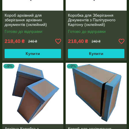
Короб архівний для
Коробка для Зберігання
зберігання архівних
Документів з Палітурного
документів (оклейний)
Картону (оклейний)
390х270х180 мм
390х270х180 мм
Готово до відправки
Готово до відправки
218,40
218,40
₴
₴
240 ₴
240 ₴
Купити
Купити
–9%
–9%
Архівна Коробка з
Короб для архівування