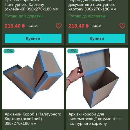
Палітурного Картону
документів з палітурного
(оклейний) 390х270х180 мм
картону 390х270х180 мм
Готово до відправки
Готово до відправки
218,40
218,40
₴
₴
240 ₴
240 ₴
Купити
Купити
–9%
–9%
Архівний Короб з Палітурного
Архівні короби для
Картону (оклейний)
систематизації документів з
390х270х180 мм
палітурного картону
(оклейний) 390x270x180 мм