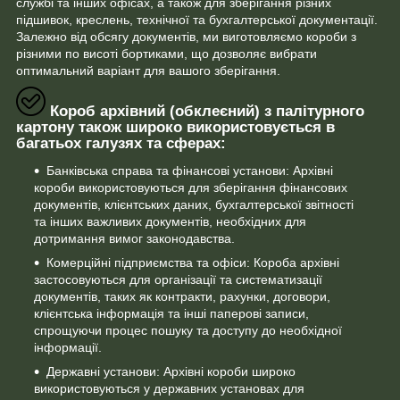
службі та інших офісах, а також для зберігання різних
підшивок, креслень, технічної та бухгалтерської документації.
Залежно від обсягу документів, ми виготовляємо короби з
різними по висоті бортиками, що дозволяє вибрати
оптимальний варіант для вашого зберігання.
Короб архівний (обклеєний) з палітурного
картону також широко використовується в
багатьох галузях та сферах:
Банківська справа та фінансові установи: Архівні
короби використовуються для зберігання фінансових
документів, клієнтських даних, бухгалтерської звітності
та інших важливих документів, необхідних для
дотримання вимог законодавства.
Комерційні підприємства та офіси: Короба архівні
застосовуються для організації та систематизації
документів, таких як контракти, рахунки, договори,
клієнтська інформація та інші паперові записи,
спрощуючи процес пошуку та доступу до необхідної
інформації.
Державні установи: Архівні короби широко
використовуються у державних установах для