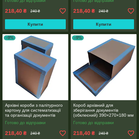
Готово до відправки
Готово до відправки
218,40
218,40
₴
₴
240 ₴
240 ₴
Купити
Купити
–9%
–9%
Архівні короби з палітурного
Короб архівний для
картону для систематизації
зберігання документів
та організації документів
(обклеєний) 390×270×180 мм
390х270х180 мм
Готово до відправки
Готово до відправки
218,40
218,40
₴
₴
240 ₴
240 ₴