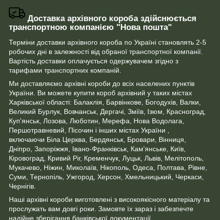
Доставка архівного короба здійснюється
транспортною компанією "Нова пошта"
Терміни доставки архівного короба по Україні становлять 2-5
робочих дні в залежності від обраної транспортної компанії.
Вартість доставки оплачується одержувачем згідно з
тарифами транспортних компаній.
Ми доставляємо архівні короби до всіх населених пунктів
України. Ви можете купити короб архівний у таких містах
Харківської області: Балаклія, Барвінкове, Богодухів, Валки,
Великий Бурлук, Вовчанськ, Дергачі, Зміїв, Ізюм, Красноград,
Куп'янськ, Лозова, Люботин, Мерефа, Нова Водолага,
Першотравневий, Пісочин і інших містах України ,
включаючи Біла Церква, Бердянськ, Бровари, Вінниця,
Дніпро, Запоріжжя, Івано-Франківськ, Кам'янське, Київ,
Кіровоград, Кривий Ріг, Кременчук, Луцьк, Львів, Мелітополь,
Мукачево, Ніжин, Миколаїв, Нікополь, Одеса, Полтава, Рівне,
Суми, Тернопіль, Ужгород, Херсон, Хмельницький, Черкаси,
Чернігів.
Наші архівні короби виготовлені з високоякісного матеріалу та
прослужать вам довгі роки. Замовте їх зараз і забезпечте
надійне зберігання банківської документації.