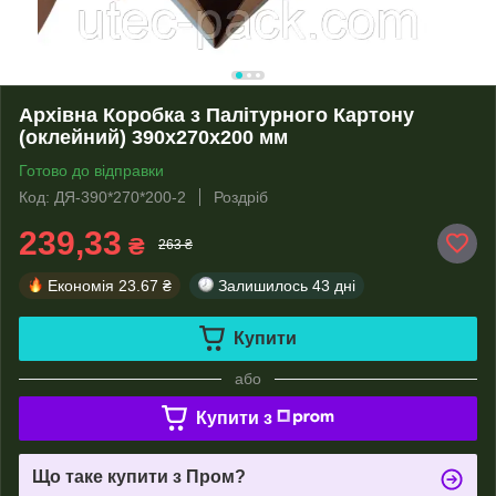
Архівна Коробка з Палітурного Картону
(оклейний) 390х270х200 мм
Готово до відправки
Код: ДЯ-390*270*200-2
Роздріб
239,33
₴
263 ₴
Економія
23.67 ₴
Залишилось
43 дні
Купити
або
Купити з
Що таке купити з Пром?