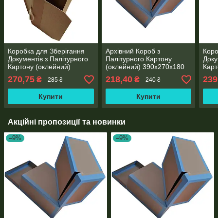
Коробка для Зберігання
Архівний Короб з
Коро
Документів з Палітурного
Палітурного Картону
Доку
Картону (оклейний)
(оклейний) 390х270х180
Карт
390х270х200 мм
мм
390
270,75
218,40
239
₴
₴
285 ₴
240 ₴
Купити
Купити
Акційні пропозиції та новинки
–9%
–9%