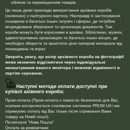
обліком та переміщенням товарів.
Це лише деякі приклади використання архівних коробів
(оклеєних) з палітурного картону. Насправді їх застосування
поширене в багатьох інших галузях і сферах, де потрібне
впорядковане зберігання та організація документів. Такі
короби можуть бути корисними в архівах, бібліотеках, музеях,
адміністративних організаціях та багатьох інших місцях, де
необхідно зберегти та захистити цінні паперові матеріали від
пошкоджень та втрат.
Зверніть увагу, що колір архівного короба на фотографії
може незначно відрізнятися через індивідуальні
налаштування вашого монітора і можливі відмінності в
партіях сировини.
Наступні методи оплати доступні при
купівлі ахівного короба:
Пром-оплата (Пром-оплата є повністю безпечною для Вас,
оскільки контролюється платіжною системою PROM.UA і ми
отримуємо оплату від Вас тільки після отримання Вами
товару на Новій пошті).
Післяплати "Нова Пошта"
Оплата за реквізитами