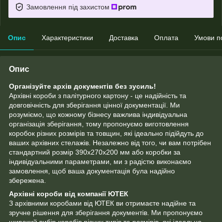
Замовлення під захистом
Опис
Характеристики
Доставка
Оплата
Умови п
Опис
Організуйте архів документів без зусиль!
Архівні короби з палітурного картону - це надійність та
довговічність для зберігання цінної документації. Ми
розуміємо, що кожному бізнесу важлива індивідуальна
організація зберігання, тому пропонуємо виготовлення
коробок різних розмірів та товщин, які ідеально підійдуть до
ваших архівних стелажів. Незалежно від того, чи вам потрібен
стандартний розмір 390х270х200 мм або коробки за
індивідуальними параметрами, ми з радістю виконаємо
замовлення, щоб ваша документація була надійно
збережена.
Архівні короби від компанії ЮТЕК
З архівними коробами від ЮТЕК ви отримаєте надійне та
зручне рішення для зберігання документів. Ми пропонуємо
широкий вибір коробів різних типів та розмірів, які ідеально