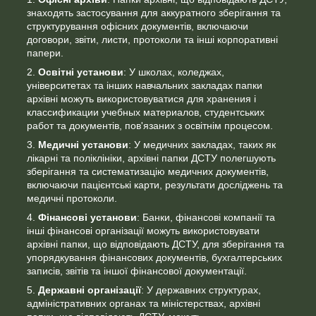
знаходять застосування для аккуратного зберігання та
структурування офісних документів, включаючи
договори, звіти, листи, протоколи та інші корпоративні
папери.
Освітні установи
: У школах, коледжах,
університетах та інших навчальних закладах папки
архівні можуть використовуватися для хранения і
классификации учебных материалов, студентських
работ та документів, пов'язаних з освітнім процесом.
Медичні установи
: У медичних закладах, таких як
лікарні та поліклініки, архівні папки ДСТУ полегшують
зберігання та систематизацію медичних документів,
включаючи пацієнтські карти, результати досліджень та
медичні протоколи.
Фінансові установи
: Банки, фінансові компанії та
інші фінансові організації можуть використовувати
архівні папки, що відповідають ДСТУ, для зберігання та
упорядкування фінансових документів, бухгалтерських
записів, звітів та іншої фінансової документації.
Державні організації
: У державних структурах,
адміністративних органах та міністерствах, архівні