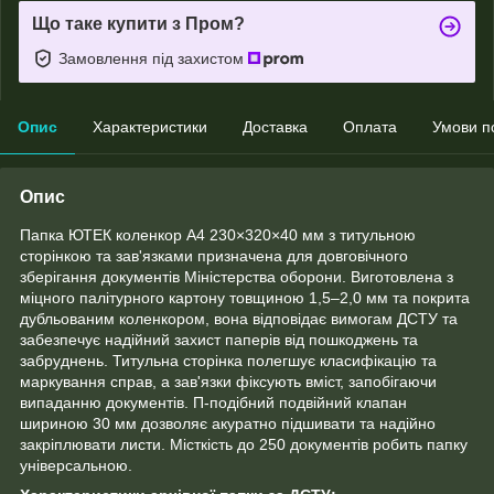
Що таке купити з Пром?
Замовлення під захистом
Опис
Характеристики
Доставка
Оплата
Умови п
Опис
Папка ЮТЕК коленкор А4 230×320×40 мм з титульною
сторінкою та зав'язками призначена для довговічного
зберігання документів Міністерства оборони. Виготовлена ​​з
міцного палітурного картону товщиною 1,5–2,0 мм та покрита
дубльованим коленкором, вона відповідає вимогам ДСТУ та
забезпечує надійний захист паперів від пошкоджень та
забруднень. Титульна сторінка полегшує класифікацію та
маркування справ, а зав'язки фіксують вміст, запобігаючи
випаданню документів. П-подібний подвійний клапан
шириною 30 мм дозволяє акуратно підшивати та надійно
закріплювати листи. Місткість до 250 документів робить папку
універсальною.