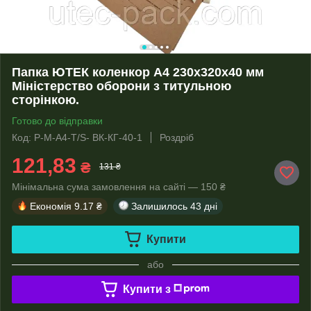
Папка ЮТЕК коленкор А4 230x320x40 мм
Міністерство оборони з титульною
сторінкою.
Готово до відправки
Код: P-М-А4-Т/S- ВК-КГ-40-1
Роздріб
121,83
₴
131 ₴
Мінімальна сума замовлення на сайті — 150 ₴
Економія
9.17 ₴
Залишилось
43 дні
Купити
або
Купити з