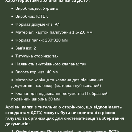
Характеристики архівної папки за ДСТУ:
Виробництво: Україна
Виробник: ЮТЕК
Формат документів: А4
Матеріал: картон палітурний 1,5-2,0 мм
Формат папки: 230*320 мм
Зав'язки: 2
Титульна сторінка: так
Наявність внутрішнього клапана: так
Висота корінця: 40 мм
Матеріал корінця та клапана для підшивання
документів - коленкор (матеріал дубльований)
Клапан для підшивання документів П-образний
подвійний ширина 30 мм
Архівні папки з титульною сторінкою, що відповідають
стандартам ДСТУ, можуть бути використані в різних
галузях та організаціях для систематизації та зберігання
документів:
Офісні архіви
: Папки архівні, що відповідають ДСТУ,