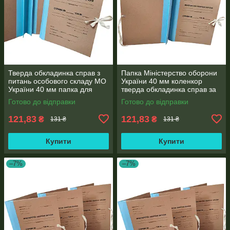
Тверда обкладинка справ з
Папка Міністерство оборони
питань особового складу МО
України 40 мм коленкор
України 40 мм папка для
тверда обкладинка справ за
зберігання документів
особовим складом клапан
Готово до відправки
Готово до відправки
121,83
121,83
₴
₴
131 ₴
131 ₴
Купити
Купити
–7%
–7%