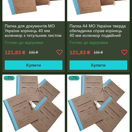
Папка для документів МО
Папка А4 МО України тверда
України корінець 40 мм
обкладинка справ корінець
коленкор з титульним листом
40 мм коленкор подвійний
та зав'язками, клапан
клапан
Готово до відправки
Готово до відправки
121,83
121,83
₴
₴
131 ₴
131 ₴
Купити
Купити
–7%
–7%