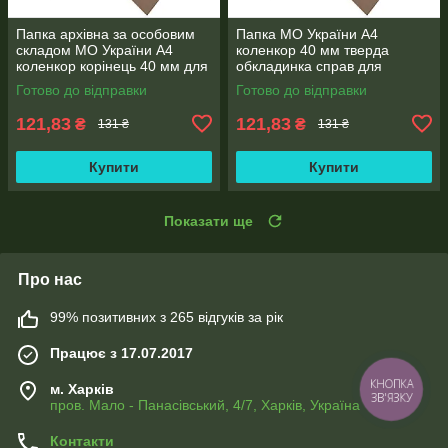
Папка архівна за особовим
Папка МО України А4
складом МО України А4
коленкор 40 мм тверда
коленкор корінець 40 мм для
обкладинка справ для
документів, клапан
тривалого зберігання
Готово до відправки
Готово до відправки
документів
121,83
121,83
₴
₴
131 ₴
131 ₴
Купити
Купити
Показати ще
Про нас
99% позитивних з 265 відгуків за рік
Працює з 17.07.2017
КНОПКА
м. Харків
ЗВ'ЯЗКУ
пров. Мало - Панасівський, 4/7, Харків, Україна
Контакти