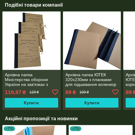
Подібні товари компанії
Архівна папка
Архівна папка ЮТЕК
Архі
Міністерства оборони
320х230мм з планками
ЮТЕ
України на зав'язках з
для підшивання коленкор
корі
ДСТУ, з титульною
30 мм без титульної
без 
119,97
89
89
₴
₴
129 ₴
100 ₴
сторінкою, ф. А4, корінець
сторінки А4
фор
40мм
Купити
Купити
Акційні пропозиції та новинки
–7%
–7%