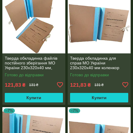
Тверда обкладинка файлів
Тверда обкладинка для
постійного зберігання МО
справ МО України
України 230х320х40 мм,
230x320x40 мм коленкор
подвійний клапан
тривале зберігання
Готово до відправки
Готово до відправки
документів
121,83
121,83
₴
₴
131 ₴
131 ₴
Купити
Купити
–7%
–7%