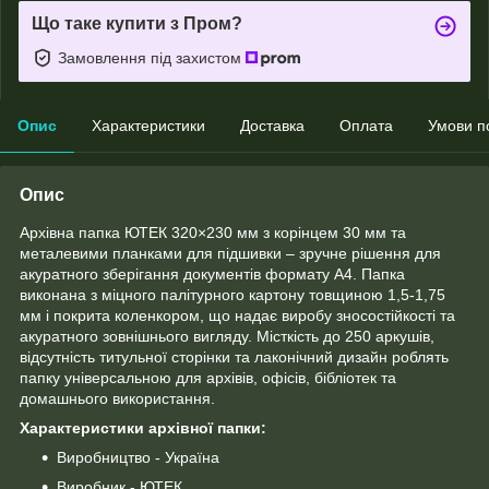
Що таке купити з Пром?
Замовлення під захистом
Опис
Характеристики
Доставка
Оплата
Умови п
Опис
Архівна папка ЮТЕК 320×230 мм з корінцем 30 мм та
металевими планками для підшивки – зручне рішення для
акуратного зберігання документів формату А4. Папка
виконана з міцного палітурного картону товщиною 1,5-1,75
мм і покрита коленкором, що надає виробу зносостійкості та
акуратного зовнішнього вигляду. Місткість до 250 аркушів,
відсутність титульної сторінки та лаконічний дизайн роблять
папку універсальною для архівів, офісів, бібліотек та
домашнього використання.
Характеристики архівної папки:
Виробництво - Україна
Виробник - ЮТЕК