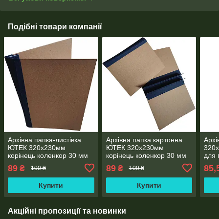
Подібні товари компанії
Архівна папка-листівка
Архівна папка картонна
Архі
ЮТЕК 320х230мм
ЮТЕК 320х230мм
320х
корінець коленкор 30 мм
корінець коленкор 30 мм
для 
без титульної сторінки
без титульної сторінки
30 м
89
89
85,
₴
₴
100 ₴
100 ₴
формат А4
формат А4
стор
Купити
Купити
Акційні пропозиції та новинки