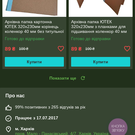
Архівна папка картонна
Архівна папка ЮТЕК
ЮТЕК 320х230мм корінець
320х230мм з планками для
коленкор 40 мм без титульної
підшивання коленкор 40 мм
сторінки формат А4
без титульної сторінки А4
Готово до відправки
Готово до відправки
89
89
₴
₴
100 ₴
100 ₴
Купити
Купити
Показати ще
Про нас
99% позитивних з 265 відгуків за рік
Працює з 17.07.2017
КНОПКА
м. Харків
ЗВ'ЯЗКУ
пров. Мало - Панасівський, 4/7, Харків, Україна