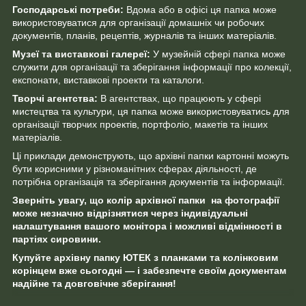
Господарські потреби:
Вдома або в офісі ця папка може
використовуватися для організації домашніх чи робочих
документів, планів, рецептів, журналів та інших матеріалів.
Музеї та виставкові галереї:
У музейній сфері папка може
служити для організації та зберігання інформації про колекції,
експонати, виставкові проекти та каталоги.
Творчі агентства:
В агентствах, що працюють у сфері
мистецтва та культури, ця папка може використовуватись для
організації творчих проектів, портфоліо, макетів та інших
матеріалів.
Ці приклади демонструють, що архівні папки картонні можуть
бути корисними у різноманітних сферах діяльності, де
потрібна організація та зберігання документів та інформації.
Зверніть увагу, що колір архівної папки на фотографії
може незначно відрізнятися через індивідуальні
налаштування вашого монітора і можливі відмінності в
партіях сировини.
Купуйте архівну папку ЮТЕК з планками та колінковим
корінцем вже сьогодні — і забезпечте своїм документам
надійне та довговічне зберігання!