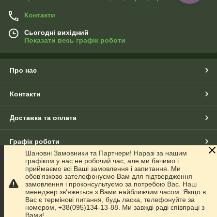
Контакти
Сьогодні вихідний
Показати весь графік роботи
Про нас
Контакти
Доставка та оплата
Графік роботи
Шановні Замовники та Партнери! Наразі за нашим
графіком у нас не робочий час, але ми бачимо і
Повна версія сайту
приймаємо всі Ваші замовлення і запитання. Ми
обов'язково зателефонуємо Вам для підтвердження
замовлення і проконсультуємо за потребою Вас. Наш
Сайт створено на маркетплейсі
Prom.ua
менеджер зв'яжеться з Вами найближчим часом. Якщо в
Вас є термінові питання, будь ласка, телефонуйте за
номером, +38(095)134-13-88. Ми завжді раді співпраці з
Політика конфіденційності
Вами!