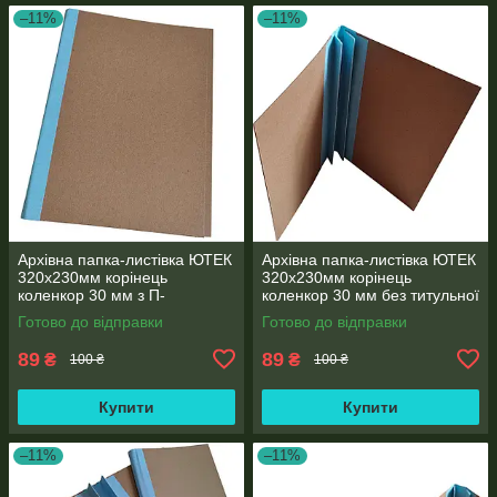
–11%
–11%
Архівна папка-листівка ЮТЕК
Архівна папка-листівка ЮТЕК
320х230мм корінець
320х230мм корінець
коленкор 30 мм з П-
коленкор 30 мм без титульної
образним клапаном для
сторінки формат А4
Готово до відправки
Готово до відправки
підшивання документів
89
89
₴
₴
100 ₴
100 ₴
Купити
Купити
–11%
–11%