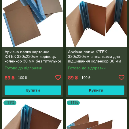
Архівна папка картонна
Архівна папка ЮТЕК
ЮТЕК 320х230мм корінець
320х230мм з планками для
коленкор 30 мм без титульної
підшивання коленкор 30 мм
сторінки формат А4
без титульної сторінки А4
Готово до відправки
Готово до відправки
89
89
₴
₴
100 ₴
100 ₴
Купити
Купити
–11%
–11%