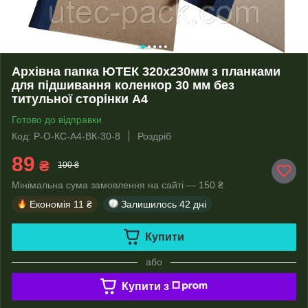
Архівна папка ЮТЕК 320х230мм з планками
для підшивання коленкор 30 мм без
титульної сторінки А4
Готово до відправки
Код: P-О-КС-А4-ВК-30-8
Роздріб
89
₴
100 ₴
Мінімальна сума замовлення на сайті — 150 ₴
Економія
11 ₴
Залишилось
42 дні
Купити
або
Купити з