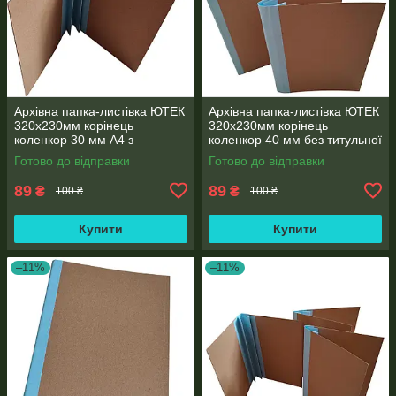
Архівна папка-листівка ЮТЕК
Архівна папка-листівка ЮТЕК
320х230мм корінець
320х230мм корінець
коленкор 30 мм А4 з
коленкор 40 мм без титульної
подвійним клапаном для
сторінки формат А4
Готово до відправки
Готово до відправки
підшивання документів
89
89
₴
₴
100 ₴
100 ₴
Купити
Купити
–11%
–11%