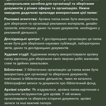
універсальним засобом для організації та зберігання
документів у різних сферах та організаціях. Нижче
наведено додаткові приклади використання цієї папки:
Рекламні агентства:
Архівна папка може бути використана
для зберігання та організації рекламних матеріалів, дизайн-
проектів, клієнтських даних та інших документів, необхідних у
рекламній діяльності.
Дослідницькі центри:
У дослідницьких організаціях ця папка
може бути для зберігання наукових публікацій, лабораторних
звітів, даних та дослідницьких документів.
Художні студії:
Художники можуть використовувати архівну
папку картонну для зберігання своїх творчих робіт, малюнків,
схем та ідейних замальовок.
Бібліотеки:
У бібліотечних організаціях ця папка може бути
використана для організації та зберігання документів,
пов'язаних із бібліотечною діяльністю, таких як каталоги,
бібліографічні записи та документи про бібліотечний фонд.
Архівні служби:
Як згадувалося, архівна папка-картонная є
ідеальним інструментом для архівів. У ній можна
організовувати та зберігати історичні документи, архівні
записи та інші важливі папери.