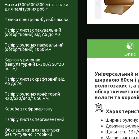
Нитки (300/600/800 м) та голки
для палітурних робіт
Плівка повітряно-бульбашкова
Папір у листах пакувальний
(обгортковий) від А6 до А0
Папір у рулонах пакувальний
(обгортковий) 1050 мм
Опис
Картон у рулонах
(макулатурний Б-300/350*20
пог.м)
Універсальний м
шириною 60см і 
Папір у листах крафтовий від
А6 до А0
вологозахист, а 
обгортки метале
Папір у рулонах крафтовий
вологи та корозії
420/620/840/1050 мм
Короба з гофрокартону
Характерист
Папір у листах пергаментний
Ширина рулону: 
Довжина рулону
Обкладинки для палітурки
Щільність: 35 г
без титульноі сторінки
Масова частка п