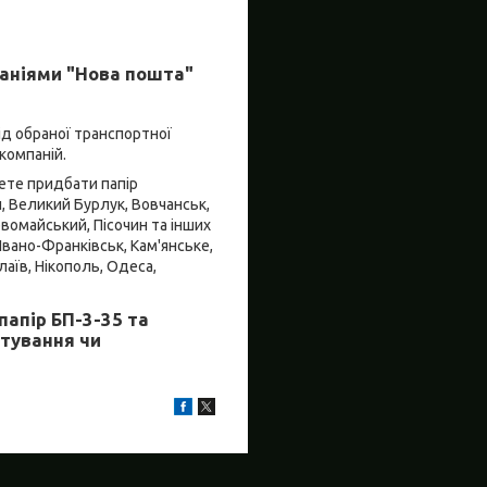
аніями "Нова пошта"
ід обраної транспортної
компаній.
жете придбати папір
и, Великий Бурлук, Вовчанськ,
рвомайський, Пісочин та інших
Івано-Франківськ, Кам'янське,
лаїв, Нікополь, Одеса,
папір БП-3-35 та
ртування чи