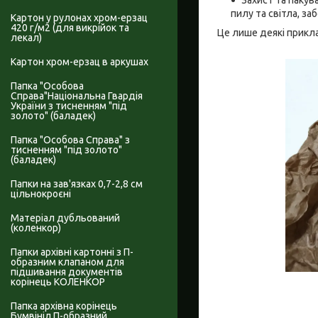
пилу та світла, за
Картон у рулонах хром-ерзац
420 г/м2 (для викрійок та
Це лише деякі прикл
лекал)
Картон хром-ерзац в аркушах
Папка "Особова
Справа"Національна Гвардія
України з тисненням "під
золото" (баладек)
Папка "Особова Справа" з
тисненням "під золото"
(баладек)
Папки на зав'язках 0,7-2,8 см
цільнокроєні
Матеріал дубльований
(коленкор)
Папки архівні картонні з П-
образним клапаном для
підшивання документів
корінець КОЛЕНКОР
Папка архівна корінець
Бумвініл П-образний