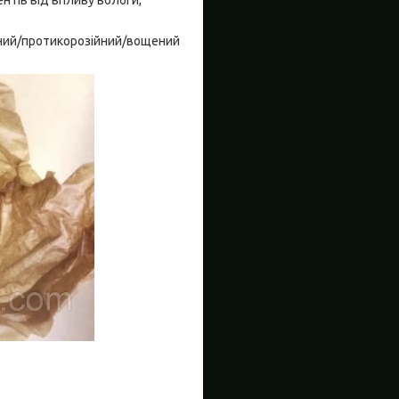
аний/протикорозійний/вощений