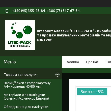
+380 (95) 355-25-84
+380 (73) 317-67-54
Інтернет магазин "UTEC - PACK" - вироб
та продаж пакувальних матеріалів та ви
картону
Головна
Про нас
То
Товари та послуги
Папки/бокси з гофрокартону
А4+ корінець 40/80 мм
–5%
Матеріали для палітурки
(бумвініл/коленкор Европа)
Обладнання для палітурки