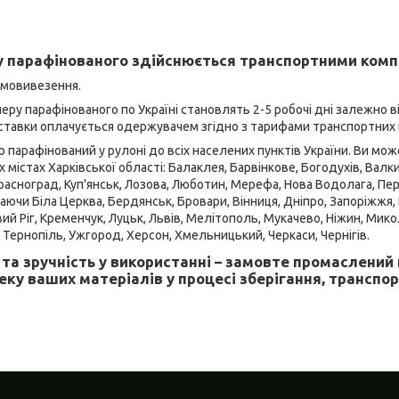
 парафінованого здійснюється транспортними комп
амовивезення.
еру парафінованого по Україні становлять 2-5 робочі дні залежно в
оставки оплачується одержувачем згідно з тарифами транспортних 
 парафінований у рулоні до всіх населених пунктів України. Ви мо
 містах Харківської області: Балаклея, Барвінкове, Богодухів, Валк
 Красноград, Куп'янськ, Лозова, Люботин, Мерефа, Нова Водолага, Пе
аючи Біла Церква, Бердянськ, Бровари, Вінниця, Дніпро, Запоріжжя, 
вий Ріг, Кременчук, Луцьк, Львів, Мелітополь, Мукачево, Ніжин, Мико
, Тернопіль, Ужгород, Херсон, Хмельницький, Черкаси, Чернігів.
та зручність у використанні – замовте промаслений 
еку ваших матеріалів у процесі зберігання, транспо