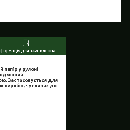
нформація для замовлення
 папір у рулоні
відмінний
ною. Застосовується для
х виробів, чутливих до