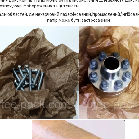
безпечуючи їх збереження та цілісність.
ади областей, де нехарчовий парафінований/промаслений/інгібов
папір може бути застосований.