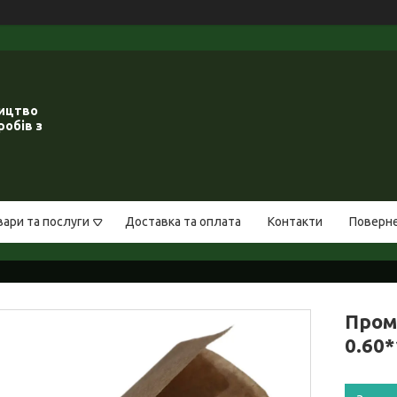
ництво
робів з
вари та послуги
Доставка та оплата
Контакти
Поверне
Пром
0.60*