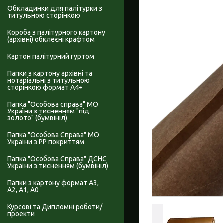
Обкладинки для палітурки з
титульною сторінкою
Короба з палітурного картону
(архівні) обклеєні крафтом
Картон палітурний гуртом
Папки з картону архівні та
нотаріальні з титульною
сторінкою формат А4+
Папка "Особова справа" МО
України з тисненням "під
золото" (бумвініл)
Папка "Особова Справа" МО
України з PP покриттям
Папка "Особова Справа" ДСНС
України з тисненням (бумвініл)
Папки з картону формат А3,
А2, А1, А0
Курсові та Дипломні роботи/
проекти