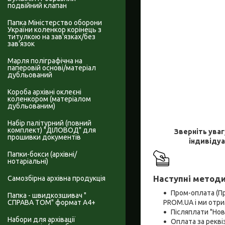
подвійний клапан
Папка Міністерство оборони
України коленкор корінець з
титулкою на зав'язках/без
зав'язок
Марля поліграфічна на
паперовій основі/матеріал
дубльований
Короба архівні оклеєні
коленкором (матеріалом
дубльованим)
Набір палітурний (повний
комплект) "ДІЛОВОД" для
Зверніть уваг
прошивки документів
індивідуа
Папки-бокси (архівні/
нотаріальні)
Наступні методи
Самозбірна архівна продукція
Пром-оплата (П
Папка - швидкозшивач "
PROM.UA і ми отри
СПРАВА ТОМ" формат А4+
Післяплати "Но
Набори для архівації
Оплата за рекв