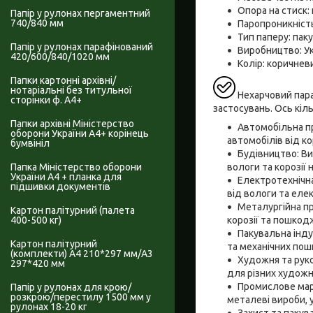
Опора на стиск:
Папір у рулонах пергаментний
740/840 мм
Паропроникність
Тип паперу: пак
Папір у рулонах парафінований
Виробництво: Ук
420/600/840/1020 мм
Колір: коричнев
Папки картонні архівні/
нотаріальні без титульної
Нехарчовий пара
сторінки ф. А4+
застосувань. Ось кіл
Папки архівні Міністерство
Автомобільна п
оборони України А4+ корінець
автомобілів від к
бумвініл
Будівництво: Ви
вологи та корозії
Папка Міністерство оборони
України А4 + планка для
Електротехнічна
підшивки документів
від вологи та еле
Металургійна пр
Картон палітурний (палета
корозії та пошкод
400-500 кг)
Пакувальна інду
Картон палітурний
та механічних по
(комплекти) А4 210*297 мм/А3
Художня та руко
297*420 мм
для різних художн
Промислове марк
Папір у рулонах для крою/
розкрою/перестилу 1500 мм у
металеві вироби, 
рулонах 18-20 кг
Захист та пакув