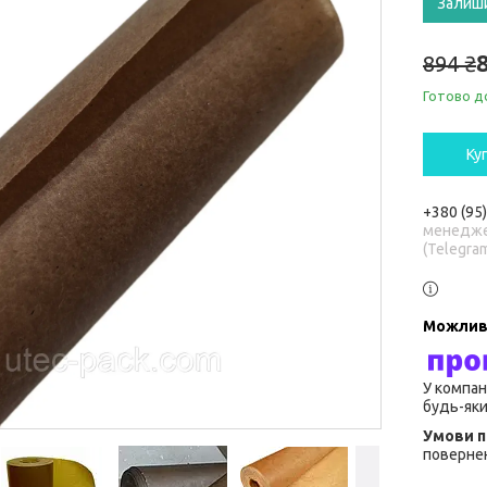
Залиш
894 ₴
Готово д
Ку
+380 (95
менедже
(Telegra
У компан
будь-яки
повернен