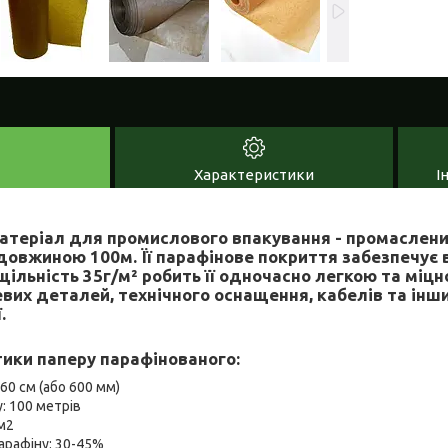
Характеристики
І
атеріал для промислового впакування - промаслений
довжиною 100м. Її парафінове покриття забезпечує 
щільність 35г/м² робить її одночасно легкою та міц
вих деталей, технічного оснащення, кабелів та інши
.
ики паперу парафінованого:
60 см (або 600 мм)
: 100 метрів
/м2
арафіну: 30-45%