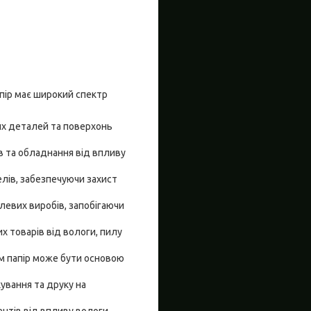
пір має широкий спектр
их деталей та поверхонь
в та обладнання від впливу
елів, забезпечуючи захист
левих виробів, запобігаючи
х товарів від вологи, пилу
ям папір може бути основою
ування та друку на
нтів від впливу вологи,