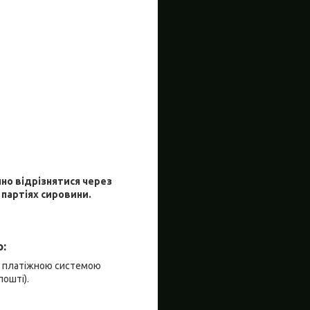
чно відрізнятися через
 партіях сировини.
:
я платіжною системою
пошті).