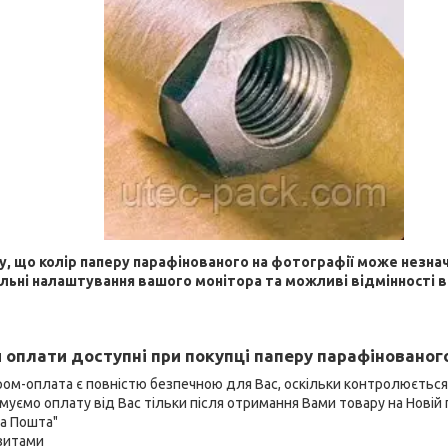
у, що колір паперу парафінованого на фотографії може незна
льні налаштування вашого монітора та можливі відмінності в
 оплати доступні при покупці паперу парафінованого
ром-оплата є повністю безпечною для Вас, оскільки контролюєтьс
муємо оплату від Вас тільки після отримання Вами товару на Новій 
ва Пошта"
ізитами