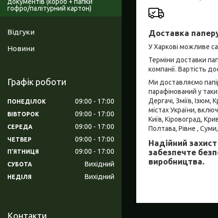
документів (короб + папки
гофро/палітурний картон)
Відгуки
Доставка паперу
У Харкові можливе с
Новини
Терміни доставки пап
компанії. Вартість д
Графік роботи
Ми доставляємо папір
парафінований у таких
Дергачі, Зміїв, Ізюм,
09:00
17:00
ПОНЕДІЛОК
містах України, включ
09:00
17:00
ВІВТОРОК
Київ, Кіровоград, Кри
09:00
17:00
СЕРЕДА
Полтава, Рівне , Суми
09:00
17:00
ЧЕТВЕР
Надійний захист 
забезпечте безп
09:00
17:00
ПʼЯТНИЦЯ
виробництва.
Вихідний
СУБОТА
Вихідний
НЕДІЛЯ
Контакти