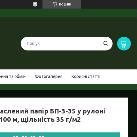
Кошик
ння та обмін
Фотогалерея
Корисні статті
аслений папір БП-3-35 у рулоні
100 м, щільність 35 г/м2