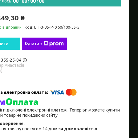
0
0
0
0
0
0
0
0
илось
849,30 ₴
о відправки
Код:
БП-3-35-Р-0.60/100-35-5
пити
Купити з
) 355-25-84
р Анастасія
m)
ії підключені електронні платежі. Тепер ви можете купити
й товар не покидаючи сайту.
ня товару протягом 14 днів
за домовленістю