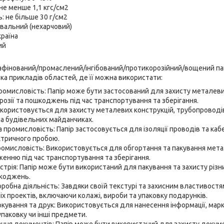
 не менше 1,1 кгс/см2
: не більше 30 г/см2
увальний (нехарчовий)
раїна
ий
фінований/промаслений/інгібований/протикорозійний/вощений па
ька прикладів областей, де її можна використати:
ромисловість: Папір може бути застосований для захисту металев
орозії та пошкоджень під час транспортування та зберігання.
користовується для захисту металевих конструкцій, трубопроводі
 на будівельних майданчиках.
 промисловість: Папір застосовується для ізоляції проводів та каб
ктричного пробою.
омисловість: Використовується для обгортання та пакування мета
женню під час транспортування та зберігання.
стрія: Папір може бути використаний для пакування та захисту різни
шкоджень.
робна діяльність: Завдяки своїй текстурі та захисним властивост
іх проектів, включаючи колажі, вироби та упаковку подарунків.
ування та друк: Використовується для нанесення інформації, марк
упаковку чи інші предмети.
ання документів: Папір може бути використаний для захисту докуме