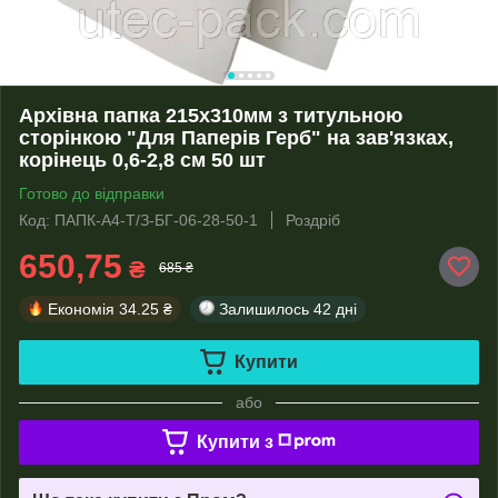
Архівна папка 215х310мм з титульною
сторінкою "Для Паперів Герб" на зав'язках,
корінець 0,6-2,8 см 50 шт
Готово до відправки
Код: ПАПК-А4-Т/З-БГ-06-28-50-1
Роздріб
650,75
₴
685 ₴
Економія
34.25 ₴
Залишилось
42 дні
Купити
або
Купити з