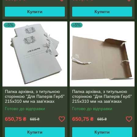
Купити
Купити
–5%
–5%
Папка архівна, з титульною
Папка архівна, з титульною
сторінкою "Для Паперів Герб"
сторінкою "Для Паперів Герб"
215х310 мм на зав'язках
215х310 мм на зав'язках
висота корінець 0,5-2,8 см 50
висота корінець 0,6-2,8 см 50
Готово до відправки
Готово до відправки
шт
шт
650,75
650,75
₴
₴
685 ₴
685 ₴
Купити
Купити