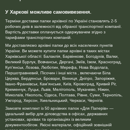
У Харкові можливе самовивезення.
Терміни доставки папки архівної по Україні становлять 2-5
робочих днів в залежності від обраної транспортної компанії.
Вартість доставки оплачується одержувачем згідно з
тарифами транспортних компаній.
Ми доставляємо архівні папки до всіх населених пунктів
України. Ви можете купити папки архівні в таких містах
Харківської області: Балаклія, Барвінкове, Богодухів, Валки,
Великий Бурлук, Вовчанськ, Дергачі, Зміїв, Ізюм, Красноград,
Куп'янськ, Лозова, Люботин, Мерефа, Нова Водолага,
Першотравневий, Пісочин і інші міста , включаючи Біла
Церква, Бердянськ, Бровари, Вінниця, Дніпро, Запоріжжя,
Івано-Франківськ, Кам'янське, Київ, Кіровоград, Кривий Ріг,
Кременчук, Луцьк, Львів, Мелітополь, Мукачево, Ніжин,
Миколаїв, Нікополь, Одеса, Полтава, Рівне, Суми, Тернопіль,
Ужгород, Херсон, Хмельницький, Черкаси, Чернігів.
Замовте комплект із 50 архівних папок «Для Паперів» —
ідеальний вибір для діловодства в офісах, державних
установах, архівах та організаціях із великим
документообігом. Якісні матеріали, офіційний зовнішній