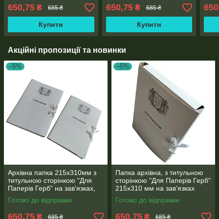
на зав'язках висота
на зав'язках висота
на з
650,75
650,75
650
₴
₴
685 ₴
685 ₴
корінець 0,7-2,8 см 50 шт.
корінець 0,7-2,6 см 50 шт
корі
Купити
Купити
Акційні пропозиції та новинки
–5%
–5%
Архівна папка 215х310мм з
Папка архівна, з титульною
титульною сторінкою "Для
сторінкою "Для Паперів Герб"
Паперів Герб" на зав'язках,
215х310 мм на зав'язках
корінець 0,7-2,6 см 50 шт
висота корінець 0,7-2,6 см 50
Готово до відправки
Готово до відправки
шт
650,75
650,75
₴
₴
685 ₴
685 ₴