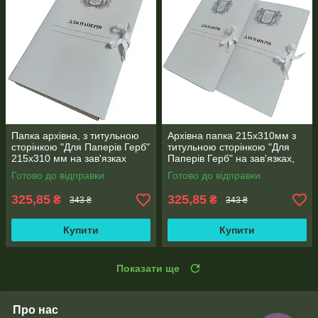
Папка архівна, з титульною
Архівна папка 215х310мм з
сторінкою "Для Паперів Герб"
титульною сторінкою "Для
215х310 мм на зав'язках
Паперів Герб" на зав'язках,
висота корінець 0,7-2,7 см
корінець 0,7-2,6 см (25шт)
Готово до відправки
Готово до відправки
(25шт)
325,85
325,85
₴
₴
343 ₴
343 ₴
Купити
Купити
Показати ще
Про нас