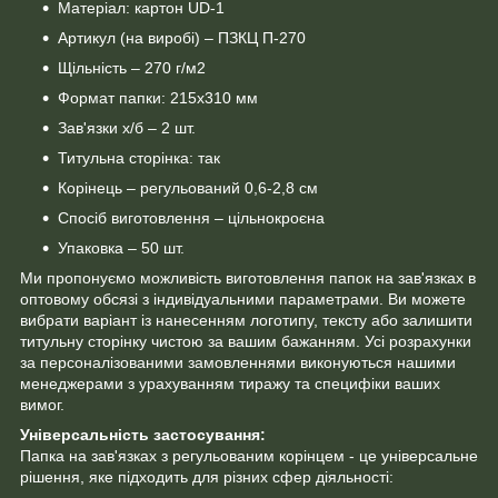
Матеріал: картон UD-1
Артикул (на виробі) – ПЗКЦ П-270
Щільність – 270 г/м2
Формат папки: 215х310 мм
Зав'язки х/б – 2 шт.
Титульна сторінка: так
Корінець – регульований 0,6-2,8 см
Спосіб виготовлення – цільнокроєна
Упаковка – 50 шт.
Ми пропонуємо можливість виготовлення папок на зав'язках в
оптовому обсязі з індивідуальними параметрами. Ви можете
вибрати варіант із нанесенням логотипу, тексту або залишити
титульну сторінку чистою за вашим бажанням. Усі розрахунки
за персоналізованими замовленнями виконуються нашими
менеджерами з урахуванням тиражу та специфіки ваших
вимог.
Універсальність застосування:
Папка на зав'язках з регульованим корінцем - це універсальне
рішення, яке підходить для різних сфер діяльності: