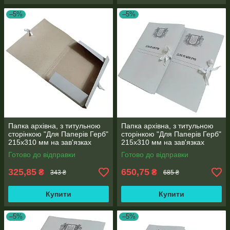
–5%
–5%
Папка архівна, з титульною
Папка архівна, з титульною
сторінкою "Для Паперів Герб"
сторінкою "Для Паперів Герб"
215х310 мм на зав'язках
215х310 мм на зав'язках
висота корінець 0,7-2,5 см
висота корінець 0,7-2,8 см
Готово до відправки
Готово до відправки
(25шт)
50 шт.
325,85
650,75
₴
₴
343 ₴
685 ₴
Купити
Купити
–5%
–5%