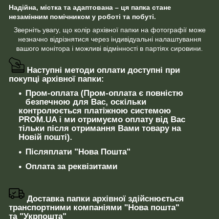
Надійна, містка та адаптована – ця папка стане
незамінним помічником у роботі та побуті.
Зверніть увагу, що колір архівної папки на фотографії може
незначно відрізнятися через індивідуальні налаштування
вашого монітора і можливі відмінності в партіях сировини.
Наступні методи оплати доступні при
покупці архівної папки:
Пром-оплата (Пром-оплата є повністю
безпечною для Вас, оскільки
контролюється платіжною системою
PROM.UA і ми отримуємо оплату від Вас
тільки після отримання Вами товару на
Новій пошті).
Післяплати "Нова Пошта"
Оплата за реквізитами
Доставка папки архівної здійснюється
транспортними компаніями "Нова пошта"
та "Укрпошта"