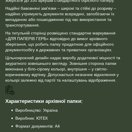
зберігати до 330 аркушів стандартного офісного паперу.
Надійні бавовняні зав'язки – широкі та стійкі до розриву –
надійно утримують документи всередині, запобігаючи їх
випаданню або пошкодженню під час використання та
транспортування.
На титульній сторінці розміщено стандартне маркування
«ДЛЯ ПАПЕРІВ ГЕРБ» відповідно до вимог архівного
зберігання, що робить папку придатною для офіційного
документообігу в державних та приватних організаціях.
Цільнокроєний дизайн надає виробу додаткової міцності та
акуратного зовнішнього вигляду. Зовнішня сторона папки
виконана у біло-сірому кольорі, внутрішня – у світло-
коричневому відтінку. Допускається незначне відхилення у
кольорі залежно від партії та налаштувань відображення.
Характеристики архівної папки:
Виробництво: Україна
Виробник: ЮТЕК
Формат документів: А4