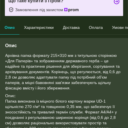
Що таке купити з Пром?
Замовлення під захистом
Опис
Характеристики
Доставка
Оплата
Умови п
Опис
Архівна папка формату 215×310 мм з титульною сторінкою
«Для Паперів» та зображенням державного герба – це
надійне та практичне рішення для зберігання, сортування та
архівування документів. Корінець, що регулюється, від 0,6 до
2,8 см дозволяє адаптувати папку під потрібний об'єм
паперів, а міцні бавовняні зав'язки забезпечують щільну
фіксацію вмісту і його збереження.
Опис:
Папка виконана із міцного білого картону марки UD-1
щільністю 270 г/м² та товщиною 0,35 мм, що забезпечує її
зносостійкість та тривалий термін служби. Формат A4/A4+ у
поєднанні з регульованою шириною корінця (від 0,6 до 2,8
см) дозволяє раціонально використовувати простір та