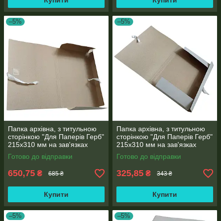
Купити
Купити
–5%
–5%
Папка архівна, з титульною
Папка архівна, з титульною
сторінкою "Для Паперів Герб"
сторінкою "Для Паперів Герб"
215х310 мм на зав'язках
215х310 мм на зав'язках
висота корінець 0,6-2,8 см 50
висота корінець 0,7-2,5 см
Готово до відправки
Готово до відправки
шт
(25шт)
650,75
325,85
₴
₴
685 ₴
343 ₴
Купити
Купити
–5%
–5%