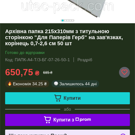
Архівна папка 215х310мм з титульною
сторінкою "Для Паперів Герб" на зав'язках,
корінець 0,7-2,6 см 50 шт
Готово до відправки
Код: ПАПК-А4-Т/З-БГ-07-26-50-1
Роздріб
650,75
₴
685 ₴
Економія
34.25 ₴
Залишилось
44 дні
Купити
або
Купити з