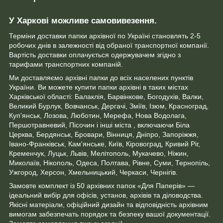
У Харкові можливе самовивезення.
Терміни доставки папки архівної по Україні становлять 2-5
робочих днів в залежності від обраної транспортної компанії.
Вартість доставки оплачується одержувачем згідно з
тарифами транспортних компаній.
Ми доставляємо архівні папки до всіх населених пунктів
України. Ви можете купити папки архівні в таких містах
Харківської області: Балаклія, Барвінкове, Богодухів, Валки,
Великий Бурлук, Вовчанськ, Дергачі, Зміїв, Ізюм, Красноград,
Куп'янськ, Лозова, Люботин, Мерефа, Нова Водолага,
Першотравневий, Пісочин і інші міста , включаючи Біла
Церква, Бердянськ, Бровари, Вінниця, Дніпро, Запоріжжя,
Івано-Франківськ, Кам'янське, Київ, Кіровоград, Кривий Ріг,
Кременчук, Луцьк, Львів, Мелітополь, Мукачево, Ніжин,
Миколаїв, Нікополь, Одеса, Полтава, Рівне, Суми, Тернопіль,
Ужгород, Херсон, Хмельницький, Черкаси, Чернігів.
Замовте комплект із 50 архівних папок «Для Паперів» —
ідеальний вибір для офісів, установ, архівів та діловодства.
Якісні матеріали, офіційний дизайн та відповідність архівним
вимогам забезпечать порядок та безпеку вашої документації.