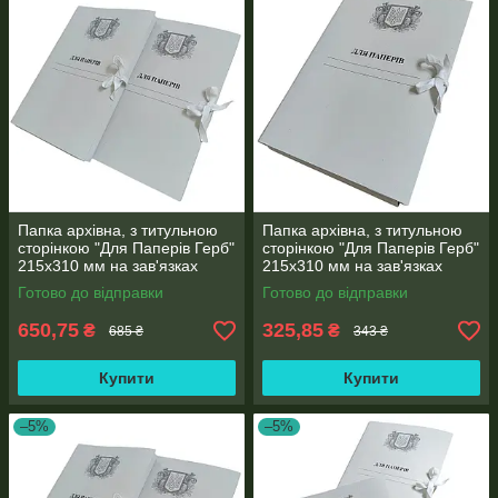
Папка архівна, з титульною
Папка архівна, з титульною
сторінкою "Для Паперів Герб"
сторінкою "Для Паперів Герб"
215х310 мм на зав'язках
215х310 мм на зав'язках
висота корінець 0,7-2,8 см
висота корінець 0,7-2,7 см
Готово до відправки
Готово до відправки
50 шт.
(25шт)
650,75
325,85
₴
₴
685 ₴
343 ₴
Купити
Купити
–5%
–5%