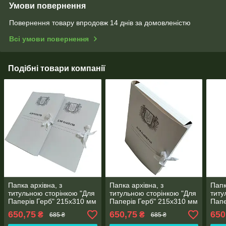
Умови повернення
Повернення товару впродовж 14 днів за домовленістю
Всі умови повернення
Подібні товари компанії
Папка архівна, з
Папка архівна, з
Папк
титульною сторінкою "Для
титульною сторінкою "Для
титу
Паперів Герб" 215х310 мм
Паперів Герб" 215х310 мм
Папе
на зав'язках висота
на зав'язках висота
на з
650,75
650,75
650
₴
₴
685 ₴
685 ₴
корінець 0,7-2,8 см 50 шт.
корінець 0,7-2,6 см 50 шт
корі