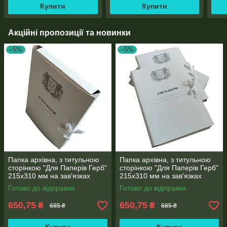
Купити
Купити
Акційні пропозиції та новинки
–5%
–5%
Папка архівна, з титульною
Папка архівна, з титульною
сторінкою "Для Паперів Герб"
сторінкою "Для Паперів Герб"
215х310 мм на зав'язках
215х310 мм на зав'язках
висота корінець 0,7-2,6 см 50
висота корінець 0,5-2,8 см 50
Готово до відправки
Готово до відправки
шт
шт
650,75
650,75
₴
₴
685 ₴
685 ₴