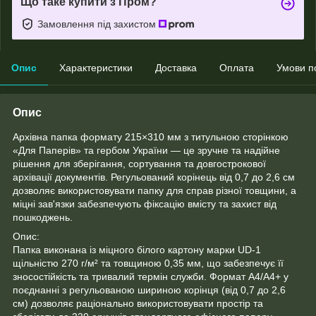
Що таке купити з Пром?
Замовлення під захистом
Опис
Характеристики
Доставка
Оплата
Умови п
Опис
Архівна папка формату 215×310 мм з титульною сторінкою
«Для Паперів» та гербом України — це зручне та надійне
рішення для зберігання, сортування та довгострокової
архівації документів. Регульований корінець від 0,7 до 2,6 см
дозволяє використовувати папку для справ різної товщини, а
міцні зав'язки забезпечують фіксацію вмісту та захист від
пошкоджень.
Опис:
Папка виконана із міцного білого картону марки UD-1
щільністю 270 г/м² та товщиною 0,35 мм, що забезпечує її
зносостійкість та тривалий термін служби. Формат A4/A4+ у
поєднанні з регульованою шириною корінця (від 0,7 до 2,6
см) дозволяє раціонально використовувати простір та