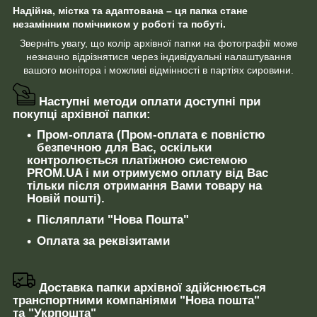
Надійна, містка та адаптована – ця папка стане
незамінним помічником у роботі та побуті.
Зверніть увагу, що колір архівної папки на фотографії може
незначно відрізнятися через індивідуальні налаштування
вашого монітора і можливі відмінності в партіях сировини.
Наступні методи оплати доступні при
покупці архівної папки:
Пром-оплата (Пром-оплата є повністю
безпечною для Вас, оскільки
контролюється платіжною системою
PROM.UA і ми отримуємо оплату від Вас
тільки після отримання Вами товару на
Новій пошті).
Післяплати "Нова Пошта"
Оплата за реквізитами
Доставка папки архівної здійснюється
транспортними компаніями "Нова пошта"
та "Укрпошта"