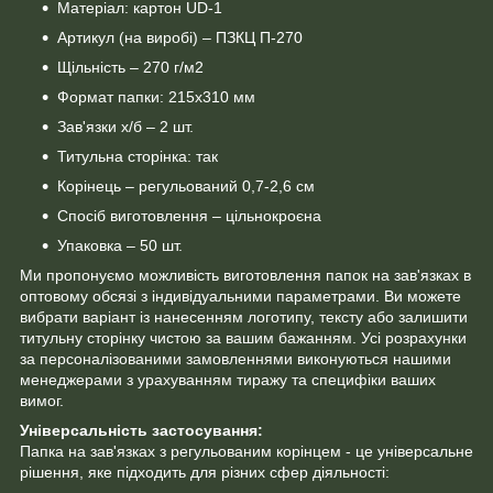
Матеріал: картон UD-1
Артикул (на виробі) – ПЗКЦ П-270
Щільність – 270 г/м2
Формат папки: 215х310 мм
Зав'язки х/б – 2 шт.
Титульна сторінка: так
Корінець – регульований 0,7-2,6 см
Спосіб виготовлення – цільнокроєна
Упаковка – 50 шт.
Ми пропонуємо можливість виготовлення папок на зав'язках в
оптовому обсязі з індивідуальними параметрами. Ви можете
вибрати варіант із нанесенням логотипу, тексту або залишити
титульну сторінку чистою за вашим бажанням. Усі розрахунки
за персоналізованими замовленнями виконуються нашими
менеджерами з урахуванням тиражу та специфіки ваших
вимог.
Універсальність застосування:
Папка на зав'язках з регульованим корінцем - це універсальне
рішення, яке підходить для різних сфер діяльності: