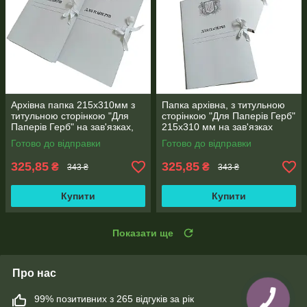
Архівна папка 215х310мм з
Папка архівна, з титульною
титульною сторінкою "Для
сторінкою "Для Паперів Герб"
Паперів Герб" на зав'язках,
215х310 мм на зав'язках
корінець 0,7-2,6 см (25шт)
висота корінець 0,7-2,6 см
Готово до відправки
Готово до відправки
(25шт)
325,85
325,85
₴
₴
343 ₴
343 ₴
Купити
Купити
Показати ще
Про нас
99% позитивних з 265 відгуків за рік