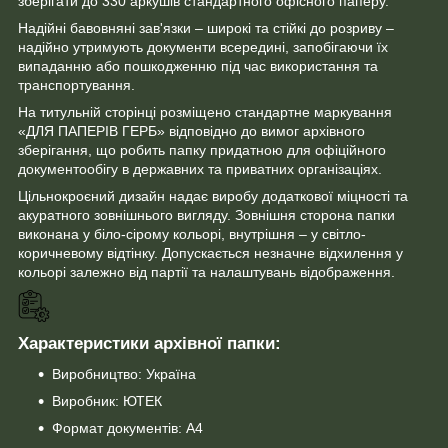
зберігати до 330 аркушів стандартного офісного паперу.
Надійні бавовняні зав'язки – широкі та стійкі до розриву –
надійно утримують документи всередині, запобігаючи їх
випаданню або пошкодженню під час використання та
транспортування.
На титульній сторінці розміщено стандартне маркування
«ДЛЯ ПАПЕРІВ ГЕРБ» відповідно до вимог архівного
зберігання, що робить папку придатною для офіційного
документообігу в державних та приватних організаціях.
Цільнокроєний дизайн надає виробу додаткової міцності та
акуратного зовнішнього вигляду. Зовнішня сторона папки
виконана у біло-сірому кольорі, внутрішня – у світло-
коричневому відтінку. Допускається незначне відхилення у
кольорі залежно від партії та налаштувань відображення.
Характеристики архівної папки:
Виробництво: Україна
Виробник: ЮТЕК
Формат документів: А4