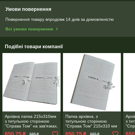
Умови повернення
Повернення товару впродовж 14 днів за домовленістю
Всі умови повернення
Подібні товари компанії
Архівна папка 215х310мм
Папка архівна, з
Архі
з титульною сторінкою
титульною сторінкою
з ти
"Справа Том" на зав'язках,
"Справа Том" 215х310 мм
"Спр
корінець 0,7-2,6 см 50 шт
на зав'язках висота
корі
650,75
650,75
650
₴
₴
685 ₴
685 ₴