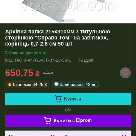
Архівна папка 215х310мм з титульною
сторінкою "Справа Том" на зав'язках,
корінець 0,7-2,8 см 50 шт
Готово до відправки
Код: ПАПК-А4-Т/З-СТ-07-28-50-1
Роздріб
650,75
₴
685 ₴
Економія
34.25 ₴
Залишилось
42 дні
Купити
або
Купити з