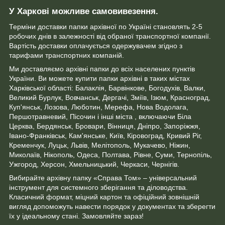
У Харкові можливе самовивезення.
Терміни доставки папки архівної по Україні становлять 2-5
робочих днів в залежності від обраної транспортної компанії.
Вартість доставки оплачується одержувачем згідно з
тарифами транспортних компаній.
Ми доставляємо архівні папки до всіх населених пунктів
України. Ви можете купити папки архівні в таких містах
Харківської області: Балаклія, Барвінкове, Богодухів, Валки,
Великий Бурлук, Вовчанськ, Дергачі, Зміїв, Ізюм, Красноград,
Куп'янськ, Лозова, Люботин, Мерефа, Нова Водолага,
Першотравневий, Пісочин і інші міста , включаючи Біла
Церква, Бердянськ, Бровари, Вінниця, Дніпро, Запоріжжя,
Івано-Франківськ, Кам'янське, Київ, Кіровоград, Кривий Ріг,
Кременчук, Луцьк, Львів, Мелітополь, Мукачево, Ніжин,
Миколаїв, Нікополь, Одеса, Полтава, Рівне, Суми, Тернопіль,
Ужгород, Херсон, Хмельницький, Черкаси, Чернігів.
Вибирайте архівну папку «Справа Том» – універсальний
інструмент для системного зберігання та діловодства.
Класичний формат, міцний картон та офіційний зовнішній
вигляд допоможуть навести порядок у документах та зберегти
їх у ідеальному стані. Замовляйте зараз!