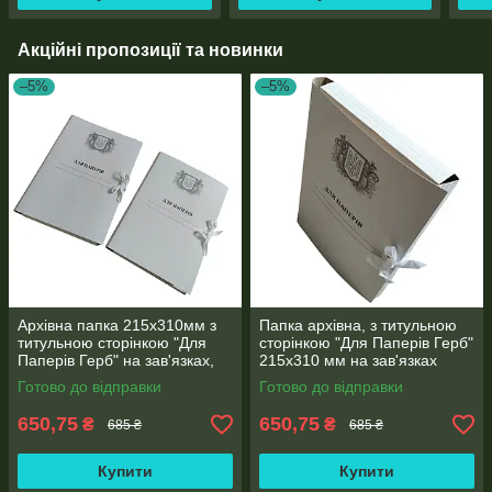
Акційні пропозиції та новинки
–5%
–5%
Архівна папка 215х310мм з
Папка архівна, з титульною
титульною сторінкою "Для
сторінкою "Для Паперів Герб"
Паперів Герб" на зав'язках,
215х310 мм на зав'язках
корінець 0,7-2,6 см 50 шт
висота корінець 0,7-2,6 см 50
Готово до відправки
Готово до відправки
шт
650,75
650,75
₴
₴
685 ₴
685 ₴
Купити
Купити