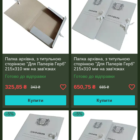
Папка архівна, з титульною
Папка архівна, з титульною
сторінкою "Для Паперів Герб"
сторінкою "Для Паперів Герб"
215х310 мм на зав'язках
215х310 мм на зав'язках
висота корінець 0,7-2,5 см
висота корінець 0,7-2,8 см
Готово до відправки
Готово до відправки
(25шт)
50 шт.
325,85
650,75
₴
₴
343 ₴
685 ₴
Купити
Купити
–5%
–5%