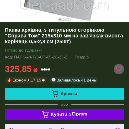
Папка архівна, з титульною сторінкою
"Справа Том" 215х310 мм на зав'язках висота
корінець 0,5-2,8 см (25шт)
Готово до відправки
Код: ПАПК-А4-Т/З-СТ-05-28-25-2
Роздріб
325,85
₴
343 ₴
Економія
17.15 ₴
Залишилось
41 день
Купити
або
Купити з