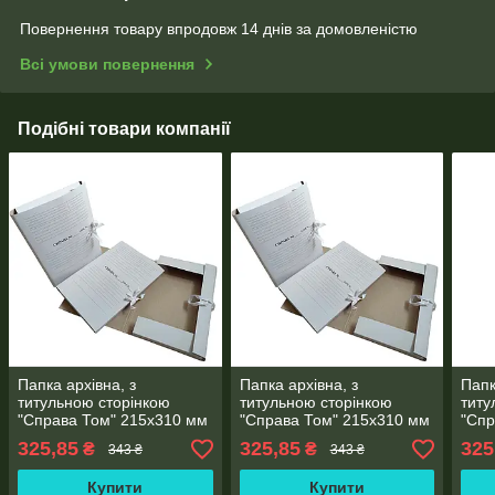
Повернення товару впродовж 14 днів за домовленістю
Всі умови повернення
Подібні товари компанії
Папка архівна, з
Папка архівна, з
Папк
титульною сторінкою
титульною сторінкою
титу
"Справа Том" 215х310 мм
"Справа Том" 215х310 мм
"Спр
на зав'язках висота
на зав'язках висота
на з
325,85
325,85
325
₴
₴
343 ₴
343 ₴
корінець 0,7-2,6 см (25шт)
корінець 0,7-2,8 см (25шт)
корі
Купити
Купити