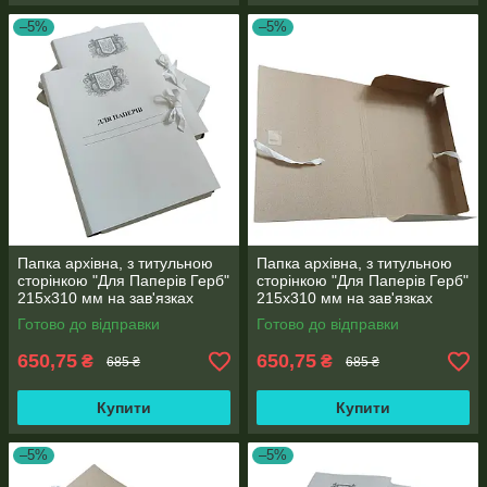
–5%
–5%
Папка архівна, з титульною
Папка архівна, з титульною
сторінкою "Для Паперів Герб"
сторінкою "Для Паперів Герб"
215х310 мм на зав'язках
215х310 мм на зав'язках
висота корінець 0,5-2,8 см 50
висота корінець 0,6-2,8 см 50
Готово до відправки
Готово до відправки
шт
шт
650,75
650,75
₴
₴
685 ₴
685 ₴
Купити
Купити
–5%
–5%