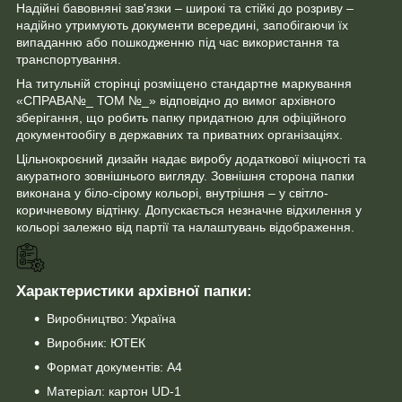
Надійні бавовняні зав'язки – широкі та стійкі до розриву –
надійно утримують документи всередині, запобігаючи їх
випаданню або пошкодженню під час використання та
транспортування.
На титульній сторінці розміщено стандартне маркування
«СПРАВА№_ ТОМ №_» відповідно до вимог архівного
зберігання, що робить папку придатною для офіційного
документообігу в державних та приватних організаціях.
Цільнокроєний дизайн надає виробу додаткової міцності та
акуратного зовнішнього вигляду. Зовнішня сторона папки
виконана у біло-сірому кольорі, внутрішня – у світло-
коричневому відтінку. Допускається незначне відхилення у
кольорі залежно від партії та налаштувань відображення.
Характеристики архівної папки:
Виробництво: Україна
Виробник: ЮТЕК
Формат документів: А4
Матеріал: картон UD-1