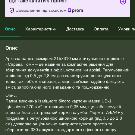
Що таке купити з Пром?
Замовлення під захистом
Опис
Характеристики
Доставка
Оплата
Умови п
Опис
Архівна папка розміром 215×310 мм з титульною сторінкою
«Справа Том» – це надійне та компактне рішення для
зберігання документів в офісі, установі чи архіві. Регульований
корінець від 0,5 до 2,8 см дозволяє зручно розміщувати як
тонкі, так і об'ємні справи, а міцні зав'язки надійно фіксують
вміст, запобігаючи його випаданню та пошкодженню.
Опис:
Папка виконана із міцного білого картону марки UD-1
щільністю 270 г/м² та товщиною 0,35 мм, що забезпечує її
зносостійкість та тривалий термін служби. Формат A4/A4+ у
поєднанні з регульованою шириною корінця (від 0,5 до 2,8
см) дозволяє раціонально використовувати простір та
зберігати до 330 аркушів стандартного офісного паперу.