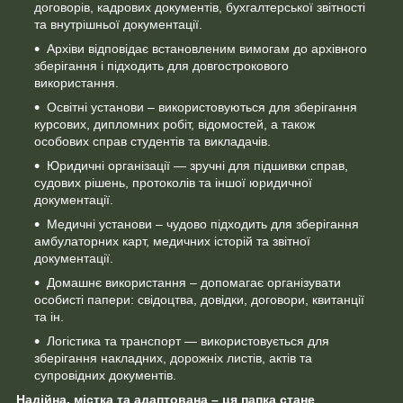
договорів, кадрових документів, бухгалтерської звітності
та внутрішньої документації.
Архіви відповідає встановленим вимогам до архівного
зберігання і підходить для довгострокового
використання.
Освітні установи – використовуються для зберігання
курсових, дипломних робіт, відомостей, а також
особових справ студентів та викладачів.
Юридичні організації — зручні для підшивки справ,
судових рішень, протоколів та іншої юридичної
документації.
Медичні установи – чудово підходить для зберігання
амбулаторних карт, медичних історій та звітної
документації.
Домашнє використання – допомагає організувати
особисті папери: свідоцтва, довідки, договори, квитанції
та ін.
Логістика та транспорт — використовується для
зберігання накладних, дорожніх листів, актів та
супровідних документів.
Надійна, містка та адаптована – ця папка стане