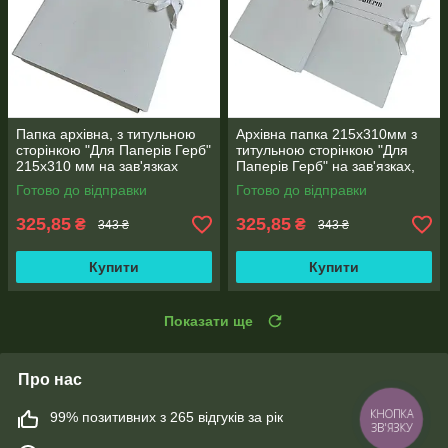
Папка архівна, з титульною
Архівна папка 215х310мм з
сторінкою "Для Паперів Герб"
титульною сторінкою "Для
215х310 мм на зав'язках
Паперів Герб" на зав'язках,
висота корінець 0,7-2,7 см
корінець 0,7-2,6 см (25шт)
Готово до відправки
Готово до відправки
(25шт)
325,85
325,85
₴
₴
343 ₴
343 ₴
Купити
Купити
Показати ще
Про нас
99% позитивних з 265 відгуків за рік
КНОПКА
ЗВ'ЯЗКУ