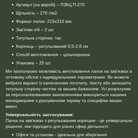
Артикул (на виробі) – ПЗКЦ П-270
Щільність – 270 г/м2
Формат папки: 215х310 мм
Зав'язки х/б – 2 шт.
Титульна сторінка: так
Корінець – регульований 0,5-2,8 см
Спосіб виготовлення – цільнокроєна
Упаковка – 25 шт.
Ми пропонуємо можливість виготовлення папок на зав'язках в
оптовому обсязі з індивідуальними параметрами. Ви можете
вибрати варіант із нанесенням логотипу, тексту або залишити
титульну сторінку чистою за вашим бажанням. Усі розрахунки
за персоналізованими замовленнями виконуються нашими
менеджерами з урахуванням тиражу та специфіки ваших
вимог.
Універсальність застосування:
Папка на зав'язках з регульованим корінцем - це універсальне
рішення, яке підходить для різних сфер діяльності:
Офіси та установи - ідеальна для зберігання