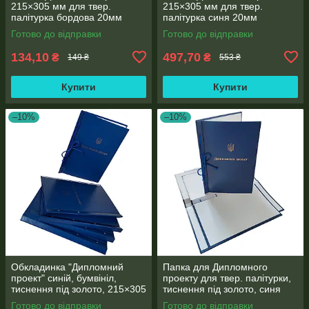
215×305 мм для твер.
215×305 мм для твер.
палітурка бордова 20мм
палітурка синя 20мм
корінець (1 шт)
корінець (уп.5шт)
Готово до відправки
Готово до відправки
134,10
497,70
₴
₴
149 ₴
553 ₴
Купити
Купити
–10%
–10%
Обкладинка "Дипломний
Папка для Дипломного
проект" синій, бумвініл,
проекту для твер. палітурки,
тиснення під золото, 215×305
тиснення під золото, синя
мм, 20 мм корінець (5 шт/уп)
215×305 мм (20мм) (уп.5шт)
Готово до відправки
Готово до відправки