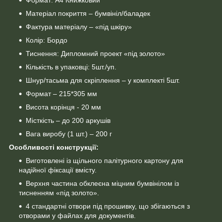
Матеріал покриття – бумвініл/баладек
Фактура матеріалу – «під шкіру»
Колір: Бордо
Тиснення: Дипломний проект «під золото»
Кількість в упаковці: 5шт./уп.
Шнур/тасьма для скріплення – у комплекті 5шт.
Формат – 215*305 мм
Висота корінця - 20 мм
Місткість – до 200 аркушів
Вага виробу (1 шт.) – 200 г
Особливості конструкції:
Виготовлені із щільного палітурного картону для
надійної фіксації вмісту.
Верхня частина обклеєна міцним бумвінілом із
тисненням «під золото».
4 стандартні отвори під прошивку, що збігаються з
отворами у файлах для документів.