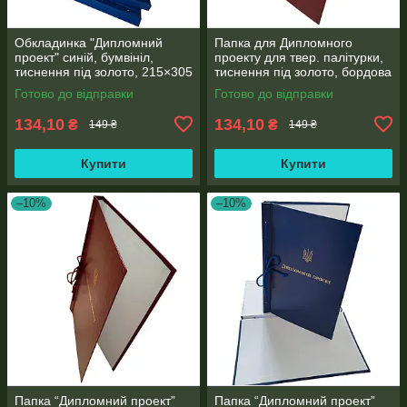
Обкладинка "Дипломний
Папка для Дипломного
проект" синій, бумвініл,
проекту для твер. палітурки,
тиснення під золото, 215×305
тиснення під золото, бордова
мм, 20 мм корінець (1 шт)
215×305 мм (20мм) (1 шт)
Готово до відправки
Готово до відправки
134,10
134,10
₴
₴
149 ₴
149 ₴
Купити
Купити
–10%
–10%
Папка “Дипломний проект”
Папка “Дипломний проект”