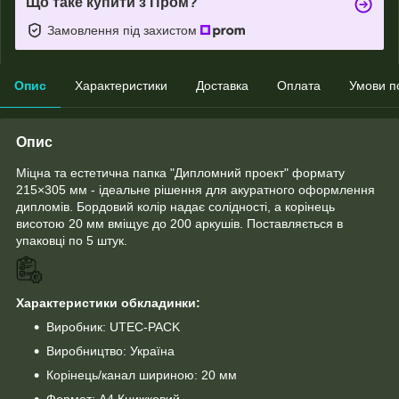
Що таке купити з Пром?
Замовлення під захистом
Опис
Характеристики
Доставка
Оплата
Умови п
Опис
Міцна та естетична папка "Дипломний проект" формату
215×305 мм - ідеальне рішення для акуратного оформлення
дипломів. Бордовий колір надає солідності, а корінець
висотою 20 мм вміщує до 200 аркушів. Поставляється в
упаковці по 5 штук.
Характеристики обкладинки:
Виробник: UTEC-PACK
Виробництво: Україна
Корінець/канал шириною: 20 мм
Формат: А4 Книжковий