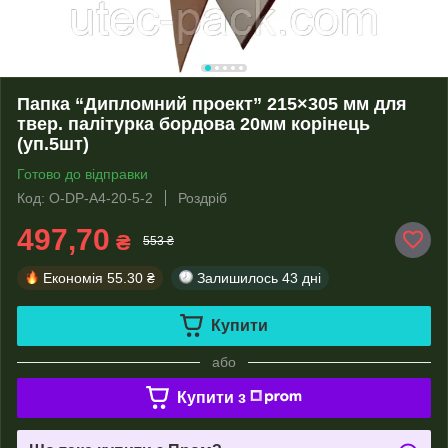
Папка “Дипломний проект” 215×305 мм для
твер. палітурка бордова 20мм корінець
(уп.5шт)
Готово до відправки
Код: O-DP-А4-20-5-2
Роздріб
497,70
₴
553 ₴
Економія
55.30 ₴
Залишилось
43 дні
Купити
або
Купити з