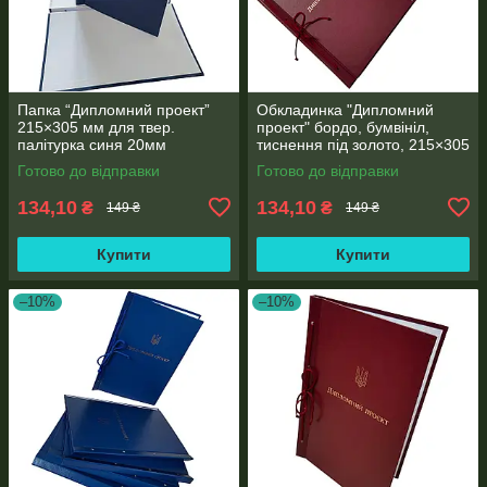
Папка “Дипломний проект”
Обкладинка "Дипломний
215×305 мм для твер.
проект" бордо, бумвініл,
палітурка синя 20мм
тиснення під золото, 215×305
корінець (1 шт)
мм, 20 мм корінець (1 шт)
Готово до відправки
Готово до відправки
134,10
134,10
₴
₴
149 ₴
149 ₴
Купити
Купити
–10%
–10%