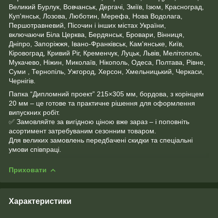
Великий Бурлук, Вовчанськ, Дергачі, Зміїв, Ізюм, Красноград,
Куп'янськ, Лозова, Люботин, Мерефа, Нова Водолага,
Першотравневий, Пісочин і інших містах України,
включаючи Біла Церква, Бердянськ, Бровари, Вінниця,
Дніпро, Запоріжжя, Івано-Франківськ, Кам'янське, Київ,
Кіровоград, Кривий Ріг, Кременчук, Луцьк, Львів, Мелітополь,
Мукачево, Ніжин, Миколаїв, Нікополь, Одеса, Полтава, Рівне,
Суми , Тернопіль, Ужгород, Херсон, Хмельницький, Черкаси,
Чернігів.
Папка “Дипломний проект” 215×305 мм, бордова, з корінцем
20 мм – це готове та практичне рішення для оформлення
випускних робіт.
✅ Замовляйте за вигідною ціною вже зараз – і поповніть
асортимент затребуваним сезонним товаром.
Для великих замовлень передбачені скидки та спеціальні
умови співпраці.
Приховати
Характеристики