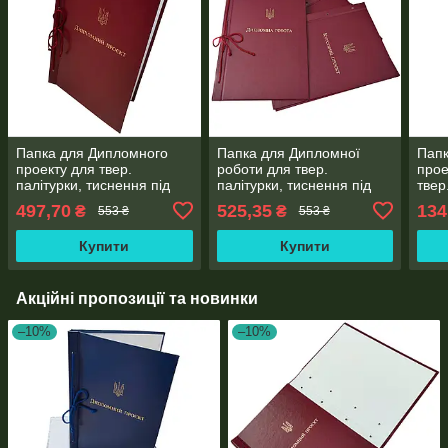
Папка для Дипломного
Папка для Дипломної
Пап
проекту для твер.
роботи для твер.
прое
палітурки, тиснення під
палітурки, тиснення під
твер
золото, бордова 215×305
золото, бордова 215×305
20мм
497,70
525,35
134
₴
₴
553 ₴
553 ₴
мм (20мм) (уп.5шт)
мм (20мм) (уп.5шт)
Купити
Купити
Акційні пропозиції та новинки
–10%
–10%