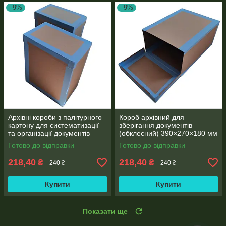
–9%
–9%
Архівні короби з палітурного
Короб архівний для
картону для систематизації
зберігання документів
та організації документів
(обклеєний) 390×270×180 мм
390х270х180 мм
Готово до відправки
Готово до відправки
218,40
218,40
₴
₴
240 ₴
240 ₴
Купити
Купити
Показати ще