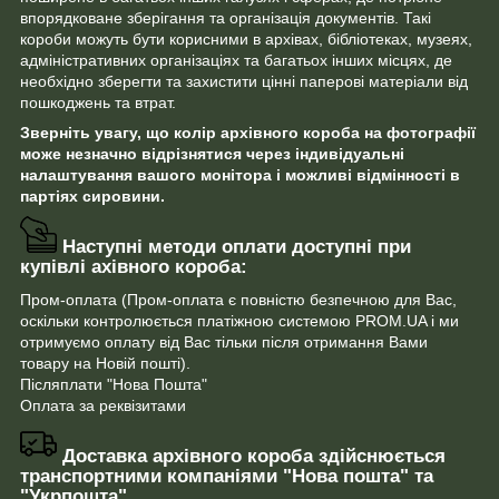
впорядковане зберігання та організація документів. Такі
короби можуть бути корисними в архівах, бібліотеках, музеях,
адміністративних організаціях та багатьох інших місцях, де
необхідно зберегти та захистити цінні паперові матеріали від
пошкоджень та втрат.
Зверніть увагу, що колір архівного короба на фотографії
може незначно відрізнятися через індивідуальні
налаштування вашого монітора і можливі відмінності в
партіях сировини.
Наступні методи оплати доступні при
купівлі ахівного короба:
Пром-оплата (Пром-оплата є повністю безпечною для Вас,
оскільки контролюється платіжною системою PROM.UA і ми
отримуємо оплату від Вас тільки після отримання Вами
товару на Новій пошті).
Післяплати "Нова Пошта"
Оплата за реквізитами
Доставка архівного короба здійснюється
транспортними компаніями "Нова пошта" та
"Укрпошта"