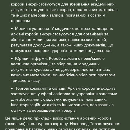
короби використовуються для зберігання академічних
документів, студентських справ, педагогічних матеріалів
та інших паперових записів, пов'язаних з освітнім
процесом.
Медичні установи: У медичних центрах та лікарнях
архівні короби використовуються для організації та
зберігання медичних записів, пацієнтських історій,
результатів досліджень, а також інших документів, що
стосуються охорони здоров'я та медичної діяльності.
Юридичні фірми: Короби архівні є невід'ємною
частиною організації та зберігання юридичних
документів, судових актів, договорів, листів та інших
важливих матеріалів, які необхідно зберігати протягом
тривалого часу.
Торгові компанії та склади: Архівні короби знаходять
застосування у сфері логістики та управління запасами
для зберігання складських документів, накладних,
інвентаризаційних актів та інших записів, пов'язаних з
обліком та переміщенням товарів.
Це лише деякі приклади використання архівних коробів
(оклеєних) з палітурного картону. Насправді їх застосування
поширене в багатьох інших галузях і сферах, де потрібне