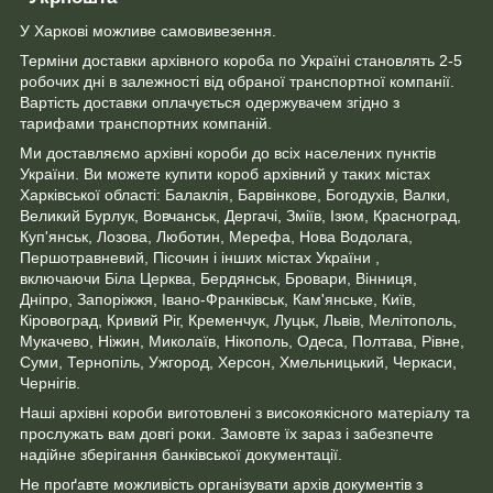
У Харкові можливе самовивезення.
Терміни доставки архівного короба по Україні становлять 2-5
робочих дні в залежності від обраної транспортної компанії.
Вартість доставки оплачується одержувачем згідно з
тарифами транспортних компаній.
Ми доставляємо архівні короби до всіх населених пунктів
України. Ви можете купити короб архівний у таких містах
Харківської області: Балаклія, Барвінкове, Богодухів, Валки,
Великий Бурлук, Вовчанськ, Дергачі, Зміїв, Ізюм, Красноград,
Куп'янськ, Лозова, Люботин, Мерефа, Нова Водолага,
Першотравневий, Пісочин і інших містах України ,
включаючи Біла Церква, Бердянськ, Бровари, Вінниця,
Дніпро, Запоріжжя, Івано-Франківськ, Кам'янське, Київ,
Кіровоград, Кривий Ріг, Кременчук, Луцьк, Львів, Мелітополь,
Мукачево, Ніжин, Миколаїв, Нікополь, Одеса, Полтава, Рівне,
Суми, Тернопіль, Ужгород, Херсон, Хмельницький, Черкаси,
Чернігів.
Наші архівні короби виготовлені з високоякісного матеріалу та
прослужать вам довгі роки. Замовте їх зараз і забезпечте
надійне зберігання банківської документації.
Не проґавте можливість організувати архів документів з