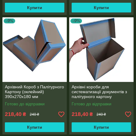
Купити
Купити
–9%
–9%
Архівний Короб з Палітурного
Архівні короби для
Картону (оклейний)
систематизації документів з
390х270х180 мм
палітурного картону
(оклейний) 390x270x180 мм
Готово до відправки
Готово до відправки
218,40
218,40
₴
₴
240 ₴
240 ₴
Купити
Купити