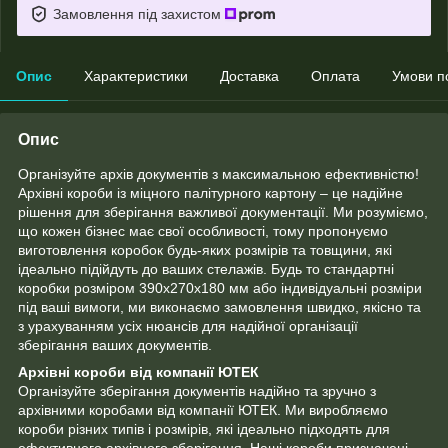
Замовлення під захистом
Опис
Характеристики
Доставка
Оплата
Умови п
Опис
Організуйте архів документів з максимальною ефективністю!
Архівні короби із міцного палітурного картону – це надійне
рішення для зберігання важливої ​​документації. Ми розуміємо,
що кожен бізнес має свої особливості, тому пропонуємо
виготовлення коробок будь-яких розмірів та товщини, які
ідеально підійдуть до ваших стелажів. Будь то стандартні
коробки розміром 390х270х180 мм або індивідуальні розміри
під ваші вимоги, ми виконаємо замовлення швидко, якісно та
з урахуванням усіх нюансів для надійної організації
зберігання ваших документів.
Архівні короби від компанії ЮТЕК
Організуйте зберігання документів надійно та зручно з
архівними коробами від компанії ЮТЕК. Ми виробляємо
короби різних типів і розмірів, які ідеально підходять для
ефективного архівного зберігання. Наші короби призначені