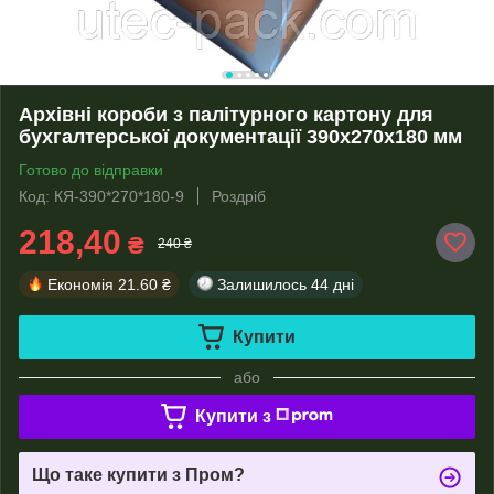
Архівні короби з палітурного картону для
бухгалтерської документації 390х270х180 мм
Готово до відправки
Код: КЯ-390*270*180-9
Роздріб
218,40
₴
240 ₴
Економія
21.60 ₴
Залишилось
44 дні
Купити
або
Купити з
Що таке купити з Пром?