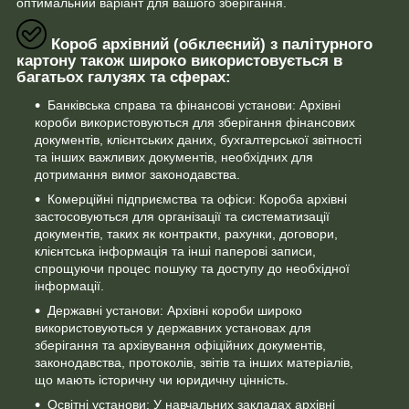
оптимальний варіант для вашого зберігання.
Короб архівний (обклеєний) з палітурного
картону також широко використовується в
багатьох галузях та сферах:
Банківська справа та фінансові установи: Архівні
короби використовуються для зберігання фінансових
документів, клієнтських даних, бухгалтерської звітності
та інших важливих документів, необхідних для
дотримання вимог законодавства.
Комерційні підприємства та офіси: Короба архівні
застосовуються для організації та систематизації
документів, таких як контракти, рахунки, договори,
клієнтська інформація та інші паперові записи,
спрощуючи процес пошуку та доступу до необхідної
інформації.
Державні установи: Архівні короби широко
використовуються у державних установах для
зберігання та архівування офіційних документів,
законодавства, протоколів, звітів та інших матеріалів,
що мають історичну чи юридичну цінність.
Освітні установи: У навчальних закладах архівні