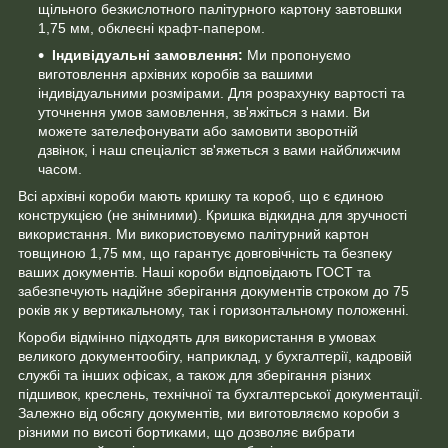
щільного безкислотного палітурного картону завтовшки
1,75 мм, обклеєні крафт-папером.
Індивідуальні замовлення:
Ми пропонуємо
виготовлення архівних коробів за вашими
індивідуальними розмірами. Для розрахунку вартості та
уточнення умов замовлення, зв'яжіться з нами. Ви
можете зателефонувати або замовити зворотній
дзвінок, і наш спеціаліст зв'яжеться з вами найближчим
часом.
Всі архівні короби мають кришку та короб, що є єдиною
конструкцією (не знімними). Кришка відкидна для зручності
використання. Ми використовуємо палітурний картон
товщиною 1,75 мм, що гарантує довговічність та безпеку
ваших документів. Наші короби відповідають ГОСТ та
забезпечують надійне зберігання документів строком до 75
років як у вертикальному, так і горизонтальному положенні.
Короби відмінно підходять для використання в умовах
великого документообігу, наприклад, у бухгалтерії, кадровій
службі та інших офісах, а також для зберігання різних
підшивок, креслень, технічної та бухгалтерської документації.
Залежно від обсягу документів, ми виготовляємо короби з
різними по висоті бортиками, що дозволяє вибрати