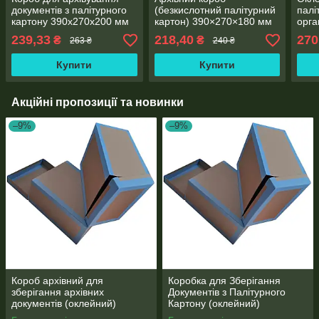
документів з палітурного
(безкислотний палітурний
палі
картону 390х270х200 мм
картон) 390×270×180 мм
орга
390
239,33
218,40
270
₴
₴
263 ₴
240 ₴
Купити
Купити
Акційні пропозиції та новинки
–9%
–9%
Короб архівний для
Коробка для Зберігання
зберігання архівних
Документів з Палітурного
документів (оклейний)
Картону (оклейний)
390х270х180 мм
390х270х180 мм