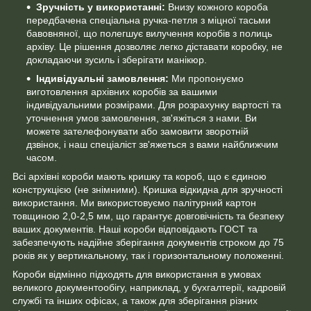
Зручність у використанні:
Внизу кожного короба
передбачена спеціальна ручка-петля з міцної тасьми
бавовняної, що полегшує вилучення коробів з полиць
архіву. Це рішення дозволяє легко діставати коробку, не
докладаючи зусиль і зберігати манікюр.
Індивідуальні замовлення:
Ми пропонуємо
виготовлення архівних коробів за вашими
індивідуальними розмірами. Для розрахунку вартості та
уточнення умов замовлення, зв'яжіться з нами. Ви
можете зателефонувати або замовити зворотній
дзвінок, і наш спеціаліст зв'яжеться з вами найближчим
часом.
Всі архівні короби мають кришку та короб, що є єдиною
конструкцією (не знімними). Кришка відкидна для зручності
використання. Ми використовуємо палітурний картон
товщиною 2,0-2,5 мм, що гарантує довговічність та безпеку
ваших документів. Наші короби відповідають ГОСТ та
забезпечують надійне зберігання документів строком до 75
років як у вертикальному, так і горизонтальному положенні.
Короби відмінно підходять для використання в умовах
великого документообігу, наприклад, у бухгалтерії, кадровій
службі та інших офісах, а також для зберігання різних