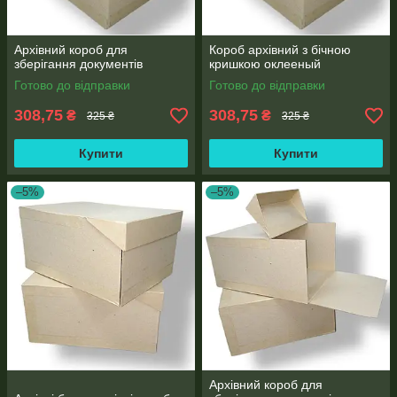
Архівний короб для
Короб архівний з бічною
зберігання документів
кришкою оклееный
Готово до відправки
Готово до відправки
308,75
308,75
₴
₴
325 ₴
325 ₴
Купити
Купити
–5%
–5%
Архівний короб для