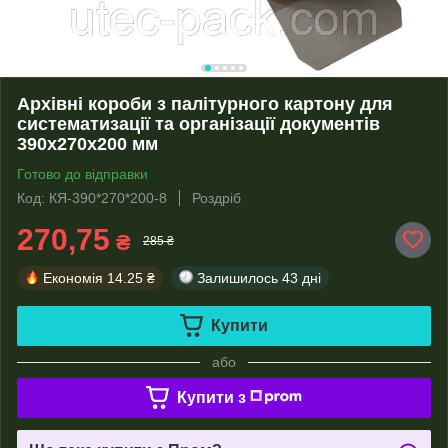
Архівні короби з палітурного картону для
систематизації та організації документів
390х270х200 мм
Готово до відправки
Код: КЯ-390*270*200-8
Роздріб
270,75
₴
285 ₴
Економія
14.25 ₴
Залишилось
43 дні
Купити
або
Купити з