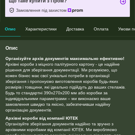
Що таке купити з Пром?
Замовлення під захистом
Опис
Характеристики
Доставка
Оплата
Умови п
Опис
Організуйте архів документів максимально ефективно!
Архівні короби з міцного палітурного картону - це надійне
рішення для зберігання документації. Ми розуміємо, що
кожен бізнес має свої унікальні потреби в організації
зберігання і пропонуємо виготовлення коробів будь-яких
розмірів і товщини, які ідеально підійдуть до ваших стелажів.
Будь то стандартні 390х270х200 мм або коробки за
індивідуальними параметрами – ми виконаємо ваше
замовлення швидко та якісно, ​​забезпечивши надійну
організацію документів.
Архівні короби від компанії ЮТЕК
Організуйте зберігання документів надійно та зручно з
архівними коробами від компанії ЮТЕК. Ми виробляємо