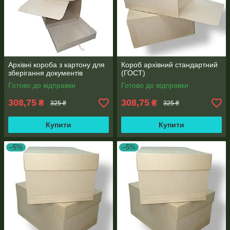
Архівні короба з картону для
Короб архівний стандартний
зберігання документів
(ГОСТ)
Готово до відправки
Готово до відправки
308,75
308,75
₴
₴
325 ₴
325 ₴
Купити
Купити
–5%
–5%