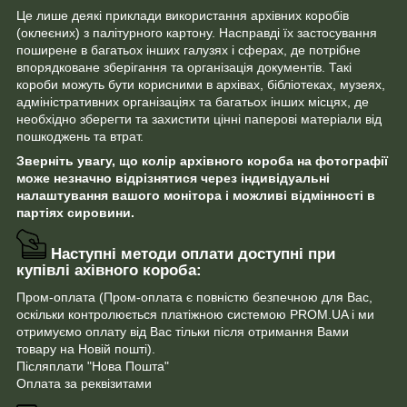
Це лише деякі приклади використання архівних коробів
(оклеєних) з палітурного картону. Насправді їх застосування
поширене в багатьох інших галузях і сферах, де потрібне
впорядковане зберігання та організація документів. Такі
короби можуть бути корисними в архівах, бібліотеках, музеях,
адміністративних організаціях та багатьох інших місцях, де
необхідно зберегти та захистити цінні паперові матеріали від
пошкоджень та втрат.
Зверніть увагу, що колір архівного короба на фотографії
може незначно відрізнятися через індивідуальні
налаштування вашого монітора і можливі відмінності в
партіях сировини.
Наступні методи оплати доступні при
купівлі ахівного короба:
Пром-оплата (Пром-оплата є повністю безпечною для Вас,
оскільки контролюється платіжною системою PROM.UA і ми
отримуємо оплату від Вас тільки після отримання Вами
товару на Новій пошті).
Післяплати "Нова Пошта"
Оплата за реквізитами