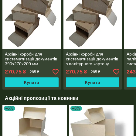
Архівні короби для
Архівні короби для
Архі
систематизації документів
систематизації документів
палі
390х270х200 мм
з палітурного картону
сист
(оклейний) 390x270x200
орга
270,75
270,75
243
₴
₴
285 ₴
285 ₴
мм
365
Купити
Купити
Акційні пропозиції та новинки
–5%
–5%