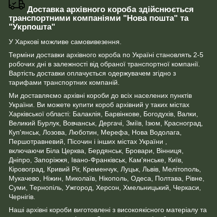
Доставка архівного короба здійснюється
транспортними компаніями "Нова пошта" та
"Укрпошта"
У Харкові можливе самовивезення.
Терміни доставки архівного короба по Україні становлять 2-5
робочих дні в залежності від обраної транспортної компанії.
Вартість доставки оплачується одержувачем згідно з
тарифами транспортних компаній.
Ми доставляємо архівні короби до всіх населених пунктів
України. Ви можете купити короб архівний у таких містах
Харківської області: Балаклія, Барвінкове, Богодухів, Валки,
Великий Бурлук, Вовчанськ, Дергачі, Зміїв, Ізюм, Красноград,
Куп'янськ, Лозова, Люботин, Мерефа, Нова Водолага,
Першотравневий, Пісочин і інших містах України ,
включаючи Біла Церква, Бердянськ, Бровари, Вінниця,
Дніпро, Запоріжжя, Івано-Франківськ, Кам'янське, Київ,
Кіровоград, Кривий Ріг, Кременчук, Луцьк, Львів, Мелітополь,
Мукачево, Ніжин, Миколаїв, Нікополь, Одеса, Полтава, Рівне,
Суми, Тернопіль, Ужгород, Херсон, Хмельницький, Черкаси,
Чернігів.
Наші архівні короби виготовлені з високоякісного матеріалу та