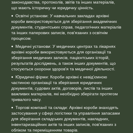
законодавства, протоколів, звітів та інших матеріалів,
що мають історичну чи юридичну цінність.
Освітні установи: У навчальних закладах архівні
короби використовуються для зберігання академічних
документів, студентських справ, педагогічних матеріалів
та інших паперових записів, пов'язаних з освітнім
процесом.
Медичні установи: У медичних центрах та лікарнях
архівні короби використовуються для організації та
зберігання медичних записів, пацієнтських історій,
результатів досліджень, а також інших документів, що
стосуються охорони здоров'я та медичної діяльності.
Юридичні фірми: Короби архівні є невід'ємною
частиною організації та зберігання юридичних
документів, судових актів, договорів, листів та інших
важливих матеріалів, які необхідно зберігати протягом
тривалого часу.
Торгові компанії та склади: Архівні короби знаходять
застосування у сфері логістики та управління запасами
для зберігання складських документів, накладних,
інвентаризаційних актів та інших записів, пов'язаних з
обліком та переміщенням товарів.