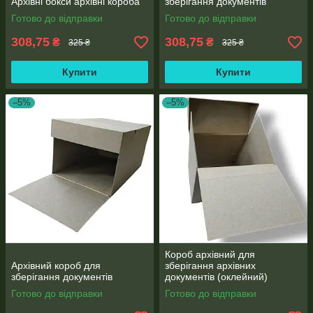
Архівні бокси архівні короба
зберігання документів
Готово до відправки
Готово до відправки
308,75
308,75
₴
₴
325 ₴
325 ₴
Купити
Купити
–5%
–5%
Короб архівний для
Архівний короб для
зберігання архівних
зберігання документів
документів (оклейний)
400*280*200 мм
Готово до відправки
Готово до відправки