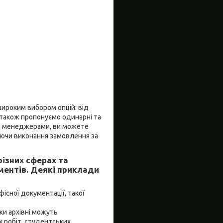
широким вибором опцій: від
и також пропонуємо одинарні та
ми менеджерами, ви можете
уючи виконання замовлення за
різних сферах та
ументів. Деякі приклади
фісної документації, такої
пки архівні можуть
х робіт, студентських