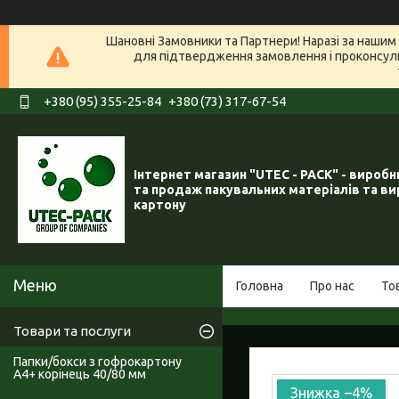
Шановні Замовники та Партнери! Наразі за нашим 
для підтвердження замовлення і проконсуль
+380 (95) 355-25-84
+380 (73) 317-67-54
Інтернет магазин "UTEC - PACK" - вироб
та продаж пакувальних матеріалів та ви
картону
Головна
Про нас
То
Товари та послуги
Папки/бокси з гофрокартону
А4+ корінець 40/80 мм
–4%