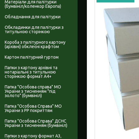
Матеріали для палітурки
(бумвініл/коленкор Европа)
Обладнання для палітурки
Обкладинки для палітурки з
титульною сторінкою
Короба з палітурного картону
(архівні) обклеєні крафтом
Картон палітурний гуртом
Папки з картону архівні та
нотаріальні з титульною
сторінкою формат А4+
Папка "Особова справа" МО
України з тисненням "під
золото" (бумвініл)
Папка "Особова Справа" МО
України з PP покриттям
Папка "Особова Справа" ДСНС
України з тисненням (бумвініл)
Папки з картону формат А3,