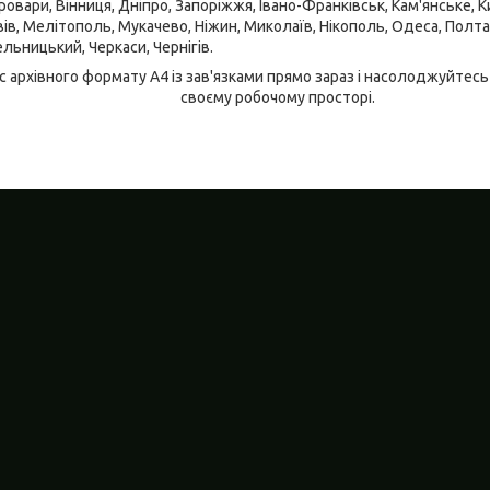
овари, Вінниця, Дніпро, Запоріжжя, Івано-Франківськ, Кам'янське, Ки
ів, Мелітополь, Мукачево, Ніжин, Миколаїв, Нікополь, Одеса, Полтав
льницький, Черкаси, Чернігів.
с архівного формату А4 із зав'язками прямо зараз і насолоджуйтесь
своєму робочому просторі.