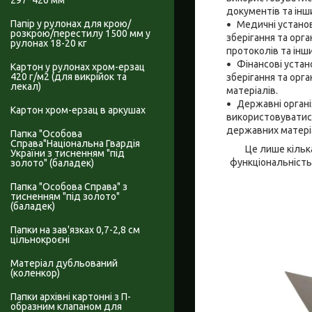
297*420 мм
документів та інш
Папір у рулонах для крою/
Медичні установ
розкрою/перестилу 1500 мм у
зберігання та орг
рулонах 18-20 кг
протоколів та інш
Фінансові устан
Картон у рулонах хром-ерзац
420 г/м2 (для викрійок та
зберігання та орга
лекал)
матеріалів.
Державні органі
Картон хром-ерзац в аркушах
використовуватися
державних матері
Папка "Особова
Справа"Національна Гвардія
Це лише кілька
України з тисненням "під
функціональність 
золото" (баладек)
Папка "Особова Справа" з
тисненням "під золото"
(баладек)
Папки на зав'язках 0,7-2,8 см
цільнокроєні
Матеріал дубльований
(коленкор)
Папки архівні картонні з П-
образним клапаном для