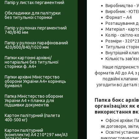
Папір у листах пергаментний
Виробництво - У
Виробник - ЮТЕ
Обкладинки для палітурки
Формат – А4
без титульноі сторінки
Розташування д
Папір у рулонах пергаментний
Матеріал - карт
740/840 мм
Колір - світло-
Розміри - 320*2
Папір у рулонах парафінований
Титульна сторінк
420/600/840/1020 мм
Внутрішній клап
Папки картонні архівні/
Кількість зав'язо
нотаріальні без титульної
сторінки ф. А4+
Наше підприємств
форматів А0 до А4, з
Папки архівні Міністерство
подвійні клапани
оборони України А4+ корінець
узгодити всі деталі
бумвініл
Папка Міністерство оборони
Папка бокс архів
України А4 + планка для
підшивки документів
організаціях як 
використання в
Картон палітурний (палета
400-500 кг)
Офісні архіви: П
як договори, звіти
Картон палітурний
Освітні установ
(комплекти) А4 210*297 мм/А3
використовуватися