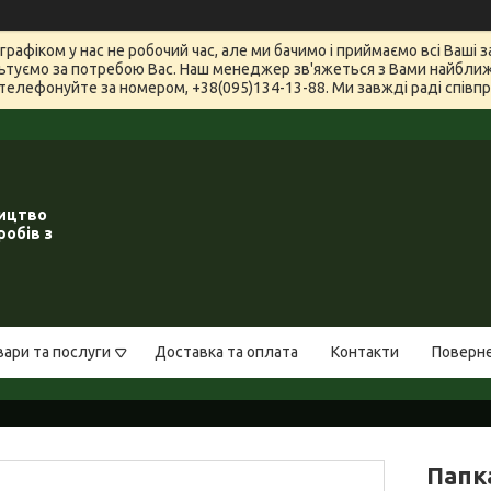
графіком у нас не робочий час, але ми бачимо і приймаємо всі Ваші
туємо за потребою Вас. Наш менеджер зв'яжеться з Вами найближчи
телефонуйте за номером, +38(095)134-13-88. Ми завжді раді співпра
ництво
робів з
вари та послуги
Доставка та оплата
Контакти
Поверне
Папка