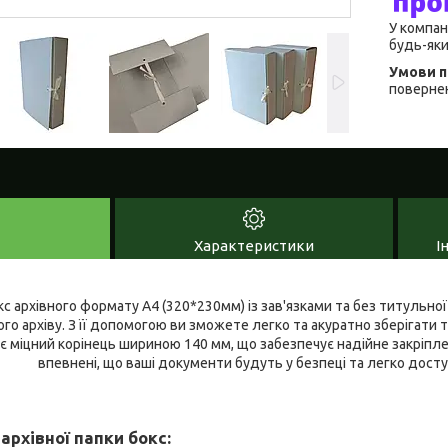
У компан
будь-яки
повернен
Характеристики
І
кс архівного формату А4 (320*230мм) із зав'язками та без титульної
ого архіву. З її допомогою ви зможете легко та акуратно зберігати 
є міцний корінець шириною 140 мм, що забезпечує надійне закріпле
впевнені, що ваші документи будуть у безпеці та легко досту
архівної папки бокс: