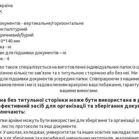
країна
К
окументів - вертикальне/горизонтальне
он палітурний
коричневий/бурий
30*140 мм
а - ні
ан для підшивки документів – ні
к - 4
о також спеціалізується на виготовленні індивідуальних папок із 
 різною кількістю зав'язок та з титульною сторінкою або без неї. М
 для підшивки документів усередині папки. Співпрацюючи з наши
 замовлення і ми із задоволенням врахуємо ваші побажання, гарант
вашими вимогами.
на без титульної сторінки може бути використана в 
ефективний засіб для організації та зберігання док
ключають:
апки архівні можуть бути використані для зберігання та організації о
, листи, протоколи та інші документи.
и: У школах, коледжах, університетах та інших освітніх закладах па
 для зберігання та класифікації навчальних матеріалів, академічни