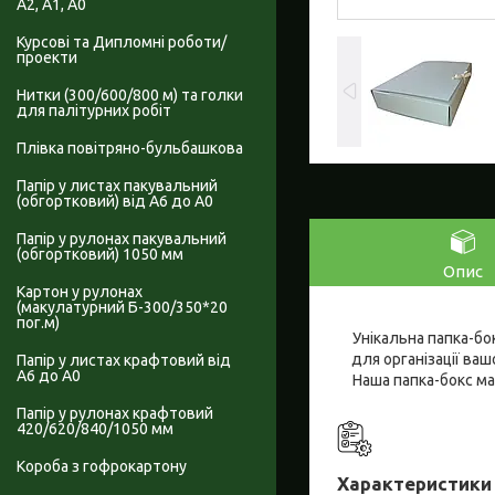
А2, А1, А0
Курсові та Дипломні роботи/
проекти
Нитки (300/600/800 м) та голки
для палітурних робіт
Плівка повітряно-бульбашкова
Папір у листах пакувальний
(обгортковий) від А6 до А0
Папір у рулонах пакувальний
(обгортковий) 1050 мм
Опис
Картон у рулонах
(макулатурний Б-300/350*20
пог.м)
Унікальна папка-бо
для організації ваш
Папір у листах крафтовий від
А6 до А0
Наша папка-бокс ма
Папір у рулонах крафтовий
420/620/840/1050 мм
Короба з гофрокартону
Характеристики 