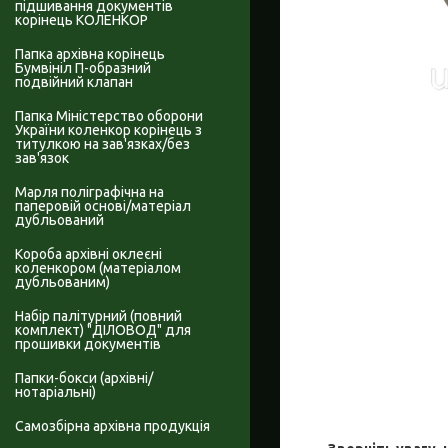
підшивання документів
корінець КОЛЕНКОР
Папка архівна корінець
Бумвініл П-образний
подвійний клапан
Папка Міністерство оборони
України коленкор корінець з
титулкою на зав'язках/без
зав'язок
Марля поліграфічна на
паперовій основі/матеріал
дубльований
Короба архівні оклеєні
коленкором (матеріалом
дубльованим)
Набір палітурний (повний
комплект) "ДІЛОВОД" для
прошивки документів
Папки-бокси (архівні/
нотаріальні)
Самозбірна архівна продукція