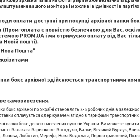
що колір архівної папки на фотографії може незначно відрізн
алаштування вашого монітора і можливі відмінності в партіях
оди оплати доступні при покупці архівної папки бок
 (Пром-оплата є повністю безпечною для Вас, оскі
темою PROM.UA і ми отримуємо оплату від Вас тіль
 Новій пошті).
"Нова Пошта"
еквізитами
пки бокс архівної здійснюється транспортними ком
ве самовивезення.
ки бокс архівної по Україні становлять 2-5 робочих днів в залежнос
оставки оплачується одержувачем згідно з тарифами транспортних 
і папки бокс до всіх населених пунктів України. Ви можете купити п
ласті: Балаклія, Барвінкове, Богодухів, Валки, Великий Бурлук, Вовчан
к, Лозова, Люботин, Мерефа, Нова Водолага, Першотравневий, Пісочин