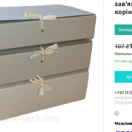
зав'я
корі
Залиш
107 ₴
Мінімальн
Готово д
Ку
+380 (95
менедже
(Telegra