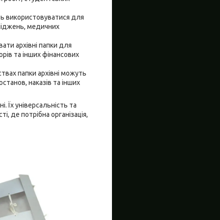
уть використовуватися для
сліджень, медичних
вати архівні папки для
ворів та інших фінансових
ствах папки архівні можуть
станов, наказів та інших
. Їх універсальність та
і, де потрібна організація,