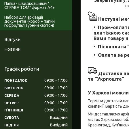
Зверніть увагу, 
Папка - швидкозшивач "
н
СПРАВА ТОМ" формат А4+
Набори для архівації
Наступні мет
документів (короб + папки
гофро/палітурний картон)
Пром-оплата
платіжною сис
Вами товару на
Відгуки
Післяплати 
Новини
Оплата за р
Графік роботи
Доставка па
та "Укрпошта"
09:00
17:00
ПОНЕДІЛОК
09:00
17:00
ВІВТОРОК
У Харкові можли
09:00
17:00
СЕРЕДА
Терміни доставки пап
09:00
17:00
ЧЕТВЕР
компанії. Вартість д
09:00
17:00
ПʼЯТНИЦЯ
Ми доставляємо архівн
Вихідний
СУБОТА
містах Харківської об
Красноград, Куп'янсь
Вихідний
НЕДІЛЯ