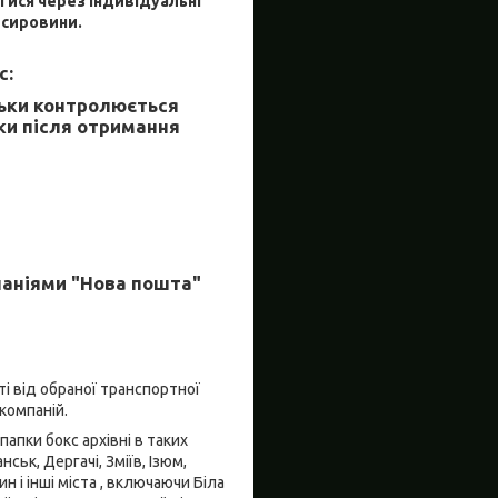
ятися через індивідуальні
 сировини.
с:
льки контролюється
ки після отримання
паніями "Нова пошта"
ті від обраної транспортної
компаній.
апки бокс архівні в таких
ськ, Дергачі, Зміїв, Ізюм,
 і інші міста , включаючи Біла