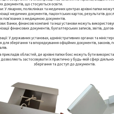
их документів, що стосуються освіти.
и: У лікарнях, поліклініках та медичних центрах архівні папки мож
анізації медичних документів, пацієнтських карток, результатів до
их пов'язаних з медициною документів.
ови: Банки, фінансові компанії та інші установи можуть використову
нізації фінансових документів, бухгалтерських записів, звітів, дого
зації: У державних установах, адміністративних органах та міністер
 для зберігання та впорядкування офіційних документів, законів, по
алів.
 прикладів областей, де архівні папки бокс можуть бути використані
дозволяють застосовувати їх практично у будь-якій сфері діяльност
зберігання та доступ до документів.