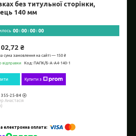
зках без титульної сторінки,
нець 140 мм
0
0
0
0
0
0
0
0
илось
102,72 ₴
а сума замовлення на сайті — 150 ₴
о відправки
Код:
ПАПК/Б-А-А4-140-1
пити
Купити з
) 355-25-84
р Анастасія
m)