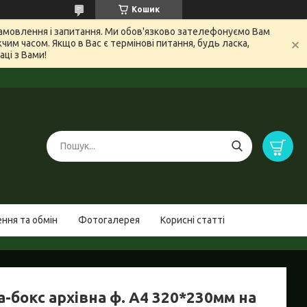
Кошик
 замовлення і запитання. Ми обов'язково зателефонуємо Вам
м часом. Якщо в Вас є термінові питання, будь ласка,
ці з Вами!
ння та обмін
Фотогалерея
Корисні статті
-бокс архівна ф. А4 320*230мм на