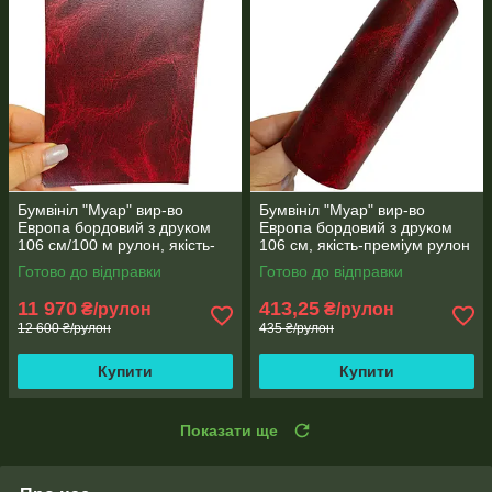
Бумвініл "Муар" вир-во
Бумвініл "Муар" вир-во
Европа бордовий з друком
Европа бордовий з друком
106 см/100 м рулон, якість-
106 см, якість-преміум рулон
преміум
3 метри
Готово до відправки
Готово до відправки
11 970
413,25
₴/рулон
₴/рулон
12 600 ₴/рулон
435 ₴/рулон
Купити
Купити
Показати ще