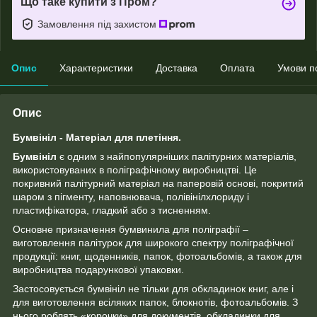
Що таке купити з Пром?
Замовлення під захистом
Опис
Характеристики
Доставка
Оплата
Умови п
Опис
Бумвініл - Матеріал для плетіння.
Бумвініл
є одним з найпопулярніших палітурних матеріалів,
використовуваних в поліграфічному виробництві. Це
покривний палітурний матеріал на паперовій основі, покритий
шаром з пігменту, наповнювача, полівінілхлориду і
пластифікатора, гладкий або з тисненням.
Основне призначення бумвинила для поліграфії –
виготовлення палітурок для широкого спектру поліграфічної
продукції: книг, щоденників, папок, фотоальбомів, а також для
виробництва подарункової упаковки.
Застосовується бумвініл не тільки для обкладинок книг, але і
для виготовлення всіляких папок, блокнотів, фотоальбомів. З
нього роблять «корочки» для документів, обкладинки для