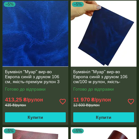
–5%
–5%
Бумвініл "Муар" вир-во
Бумвініл "Муар" вир-во
Европа синій з друком 106
Европа синій з друком 106
см, якість-преміум рулон 3
см/100 м рулон, якість-
метри
преміум
Готово до відправки
Готово до відправки
413,25
11 970
₴/рулон
₴/рулон
435 ₴/рулон
12 600 ₴/рулон
Купити
Купити
–5%
–5%