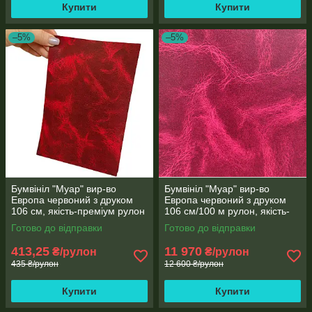
Купити
Купити
–5%
–5%
Бумвініл "Муар" вир-во
Бумвініл "Муар" вир-во
Европа червоний з друком
Европа червоний з друком
106 см, якість-преміум рулон
106 см/100 м рулон, якість-
3 метри
преміум
Готово до відправки
Готово до відправки
413,25
11 970
₴/рулон
₴/рулон
435 ₴/рулон
12 600 ₴/рулон
Купити
Купити