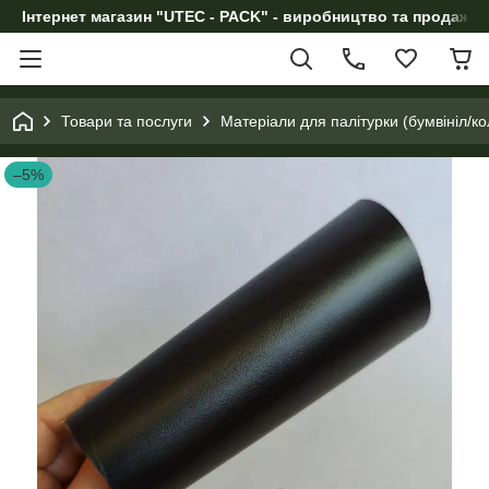
Інтернет магазин "UTEC - PACK" - виробництво та продаж п
Товари та послуги
Матеріали для палітурки (бумвініл/к
–5%