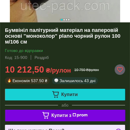
Бумвініл палітурний матеріал на паперовій
основі "моноколор" plano чорний рулон 100
м/106 см
Готово до відправки
Код: 15-900
Роздріб
10 212,50
₴/рулон
10 750 ₴/рулон
Економія
537.50 ₴
Залишилось
43 дні
Купити
або
Купити з