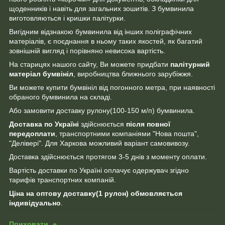
щоденників і навіть для загальних зошитів. З бумвинила
виготовляються і кришки палітурки.
Вигідним відзнакою бумвинила від інших поліграфічних
матеріалів, є поєднання в ньому таких якостей, як багатий
зовнішній вигляд і порівняно невисока вартість.
На старицях нашого сайту, Ви можете придбати
палітурний
матеріал бумвініл
, виробництва ближнього зарубіжжя.
Ви можете купити бумвініл від погонного метра, при наявності
обраного бумвинила на складі.
Або замовити доставку рулону(100-150 м/п) бумвинила.
Доставка по Україні
здійснюється
після повної
передоплати
, транспортними компаніями "Нова пошта",
"Делівері". Для Харкова можливий варіант самовивозу.
Доставка здійснюється протягом 3-5 днів з моменту оплати.
Вартість доставки по Україні оплачує одержувач згідно
тарифів транспортних компаній.
Ціна на оптову доставку(1 рулон) обмовляється
індивідуально
.
Приховати