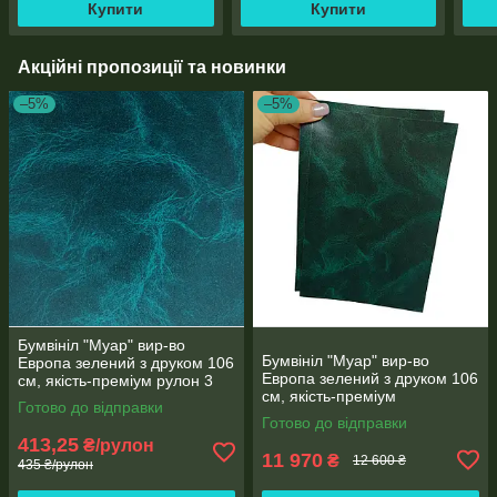
Купити
Купити
Акційні пропозиції та новинки
–5%
–5%
Бумвініл "Муар" вир-во
Бумвініл "Муар" вир-во
Европа зелений з друком 106
Европа зелений з друком 106
см, якість-преміум рулон 3
см, якість-преміум
метри
Готово до відправки
Готово до відправки
413,25
₴/рулон
11 970
₴
12 600 ₴
435 ₴/рулон