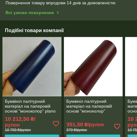
Повернення товару впродовж 14 днів за домовленістю
Всі умови повернення
Подібні товари компанії
Бумвініл палітурний
Бумвініл палітурний
Бумв
матеріал на паперовій
матеріал на паперовій
мате
основі "моноколор" plano
основі "моноколор"
осно
синій рулон 100 м/106 см
бордовий plano рулон 3
зеле
10 212,50
10 
₴/
метри
см
351,50
₴/рулон
рулон
рул
10 750 ₴/рулон
370 ₴/рулон
10 75