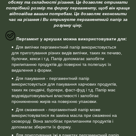
обсягу та складності різання. Це дозволяє отримати
потрібний розмір та форму пергаменту, щоб він краще
відповідав вашим потребам. Це дозволяє економити
час на різання і Ви отримуєте пергаментний папір за
розумну ціну.
Пергамент у аркушах можна використовувати для:
Для випічки пергаментний папір використовується
для приготування різних видів випічки, таких як печиво,
булочки, кекси і т.д. Папір допомагає запобігти
прилипанню продуктів до поверхні та полегшує їх
видалення з форми.
Для пакування - пергаментний папір
використовується для пакування харчових продуктів,
таких як сендвічі, бургери, фаст-фуд і т.д. Папір має
водовідштовхувальні властивості і запобігає
проникненню жирів на поверхню упаковки.
Для смаження - пергаментний папір може
використовуватися як заміна масла при смаженні на
сковороді. Вона запобігає прилипанням продуктів і
допомагає зберегти їх форму.
Для приготування їжі в пакетах пергаментний папір