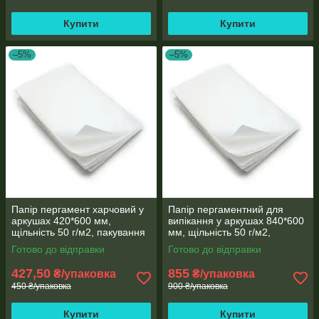
Купити
Купити
–5%
–5%
Папір пергамент харчовий у
Папір пергаментний для
аркушах 420*600 мм,
випікання у аркушах 840*600
щільність 50 г/м2, пакування
мм, щільність 50 г/м2,
100 аркушів, Чехія
пакування 100 аркушів, Чехія
Готово до відправки
Готово до відправки
427,50
855
₴/упаковка
₴/упаковка
450 ₴/упаковка
900 ₴/упаковка
Купити
Купити