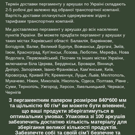
Термін доставки пергаменту у аркушах по Україні складають
2-5 робочі дні залежно від обраної транспортної компанії.
Вартість доставки оплачується одержувачем згідно з
тарифами транспортних компаній.
Ми доставляємо пергамент у аркушах до всіх населених
пунктів України. Ви можете придбати пергамент у аркушах у
таких містах Харківської області: Балаклія, Барвінкове,
Богодухів, Валки, Великий Бурлук, Вовчанськ, Дергачі, Зміїв,
Ізюм, Красноград, Куп'янськ, Лозова, Люботин, Мерефа, Нова
Водолага, Первомайський, Пісочин та інших містах України,
включаючи Біла Церква, Бердянськ, Бровари, Вінниця,
Дніпро, Запоріжжя, Івано-Франківськ, Кам'янське, Київ,
Кіровоград, Кривий Ріг, Кременчук, Луцьк, Львів, Мелітополь,
Мукачево, Ніжин, Миколаїв, Нікополь, Одеса, Полтава, Рівне ,
Суми, Тернопіль, Ужгород, Херсон, Хмельницький, Черкаси,
Чернігів
З пергаментним папером розміром 840*600 мм
та щільністю 60 г/м² ви можете бути впевнені,
що ваші продукти зберігатимуться в
оптимальних умовах. Упаковка зі 100 аркушів
забезпечить достатню кількість матеріалу для
зберігання великої кількості продуктів.
Забезпечте собі та своїй сім'ї безпечне та