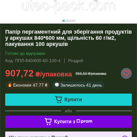
Папір пергаментний для зберігання продуктів
у аркушах 840*600 мм, щільність 60 г/м2,
пакування 100 аркушів
Готово до відправки
Код: ППЛ-840/600-60-100-4
Роздріб
907,72
₴/упаковка
955,50 ₴/упаковка
Економія
47.77 ₴
Залишилось
41 день
Купити
або
Купити з