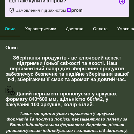
Що таке купити з Пром?
Замовлення під захистом
Опис
Характеристики
Доставка
Оплата
Умови п
Опис
Зберігання продуктів - це ключовий аспект
підтримки їхньої свіжості та якості. Наш
пергаментний папір для зберігання продуктів
забезпечує безпечне та надійне зберігання вашої
їжі, зберігаючи її смак та аромат на довгий час.
Даний пергамент пропонуємо у аркушах
формату 840*600 мм, щільністю 60г/м2, у
пакуванні 100 аркушів, колір білий.
Також ми пропонуємо пергамент у аркушах
форматів Та послуги порізки пергаментного паперу за
Вашим індивідуальним форматом. Вартість різання
розраховується індивідуально і залежить від формату,