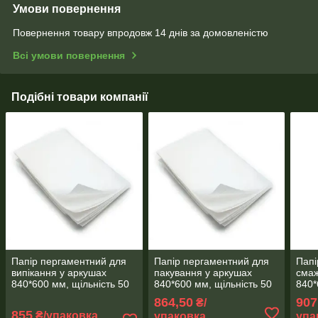
Умови повернення
Повернення товару впродовж 14 днів за домовленістю
Всі умови повернення
Подібні товари компанії
Папір пергаментний для
Папір пергаментний для
Папі
випікання у аркушах
пакування у аркушах
смаж
840*600 мм, щільність 50
840*600 мм, щільність 50
840*
г/м2, пакування 100
г/м2, пакування 100
г/м2
864,50
907
₴/
аркушів, Чехія
аркушів
арку
855
₴/упаковка
упаковка
упа