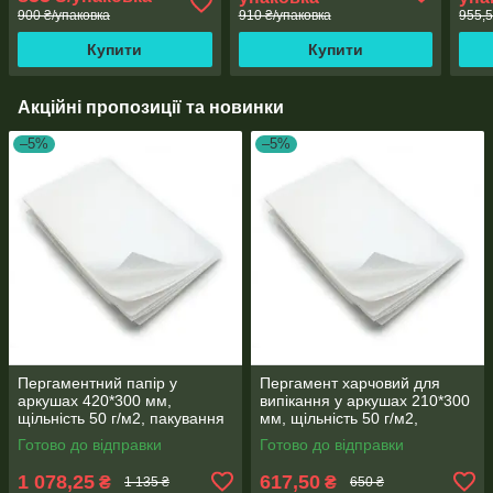
900 ₴/упаковка
910 ₴/упаковка
955,5
Купити
Купити
Акційні пропозиції та новинки
–5%
–5%
Пергаментний папір у
Пергамент харчовий для
аркушах 420*300 мм,
випікання у аркушах 210*300
щільність 50 г/м2, пакування
мм, щільність 50 г/м2,
500 аркушів, Чехія
пакування 500 аркушів, Чехія
Готово до відправки
Готово до відправки
1 078,25
617,50
₴
₴
1 135 ₴
650 ₴