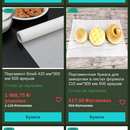
–5%
–5%
Пергамент білий 420 мм*300
Пергаментная бумага для
мм 500 аркушів
заморозки в листах формата
210 мм*300 мм 500 аркушів
Готово до відправки
Готово до відправки
1 068,75
₴/
617,50
₴/упаковка
упаковка
1 125 ₴/упаковка
650 ₴/упаковка
Купити
Купити
–5%
–5%