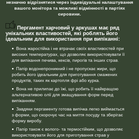
незначно відрізнятися через індивідуальні налаштування
вашого монітора та можливі відмінності в партіях
сировини.
Пергамент харчовий у аркушах має ряд
унікальних властивостей, які роблять його
ідеальним для використання при випіканні:
Вона жаростійка і не втрачає своїх властивостей при
високих температурах, що дозволяє використовувати її
для випікання печива, кексів, пирогів та інших страв.
Папір водонепроникний і не пропускає жири, що
робить його ідеальним для приготування смажених
продуктів, таких як картопля фрі або курка.
Вона не прилипає до їжі, що робить її найкращою
альтернативою олії для змащування форм перед
випіканням.
Завдяки пергаменту готова випічка легко виймається
з форми, що скорочує час на миття посуду та зберігає
форму виробу.
Папір також є волого- та термостійким, що дозволяє
використовувати його для приготування страв у