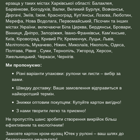
ерзаца у таких містах Харківської області: Балаклея,
Барвінкове, Богодухів, Валки, Великий Бурлук, Вовчанськ,
Дергачі, Зміїв, Ізюм, Красноград, Куп'янськ, Лозова, Люботин,
Мерефа, Нова Водолага, Первомайський, Пісочин та інших
містах України, включаючи Біла Церква, Бердянськ, Бровари,
Вінниця, Дніпро, Запоріжжя, Івано-Франківськ, Кам'янське,
Київ, Кіровоград, Кривий Ріг, Кременчук, Луцьк, Львів,
Мелітополь, Мукачево, Ніжин, Миколаїв, Нікополь, Одеса,
Полтава, Рівне , Суми, Тернопіль, Ужгород, Херсон,
Хмельницький, Черкаси, Чернігів.
Ми пропонуємо:
Різні варіанти упаковки: рулони чи листи – вибір за
вами.
Швидку доставку: Ваше замовлення відправиться в
найкоротший термін.
Знижки оптовим покупцям: Купуйте картон вигідно!
З нами творити легко та приємно!
Не пропустіть шанс зробити створення викрійок більш
ефективним та екологічним!
Замовте картон хром-ерзац Ютек у рулоні – ваш шлях до
бездоганного результату!