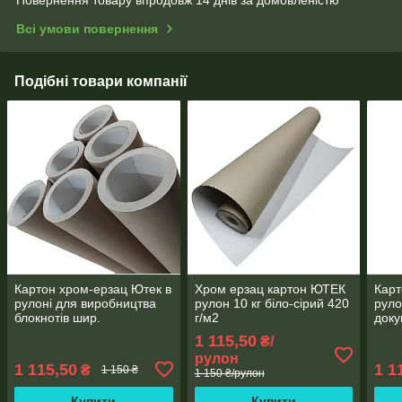
Повернення товару впродовж 14 днів за домовленістю
Всі умови повернення
Подібні товари компанії
Картон хром-ерзац Ютек в
Хром ерзац картон ЮТЕК
Карт
рулоні для виробництва
рулон 10 кг біло-сірий 420
руло
блокнотів шир.
г/м2
доку
1050мм*10кг, щільність.
1050
1 115,50
₴/
420г/м2, товщина 0,6 мм
420г
рулон
1 115,50
1 1
₴
1 150 ₴
1 150 ₴/рулон
Купити
Купити