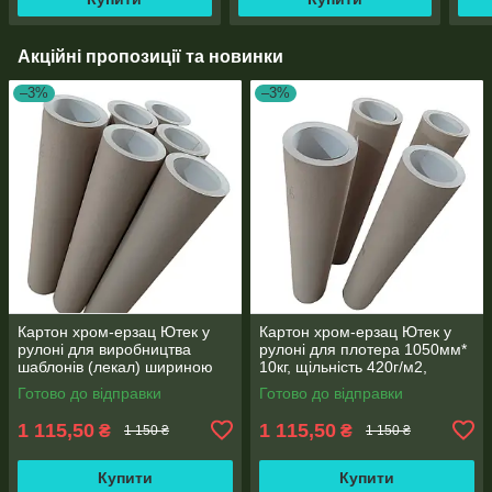
Акційні пропозиції та новинки
–3%
–3%
Картон хром-ерзац Ютек у
Картон хром-ерзац Ютек у
рулоні для виробництва
рулоні для плотера 1050мм*
шаблонів (лекал) шириною
10кг, щільність 420г/м2,
1050мм вага 10кг, щільність
товщина картону 0,6 мм
Готово до відправки
Готово до відправки
420г/м2
1 115,50
1 115,50
₴
₴
1 150 ₴
1 150 ₴
Купити
Купити