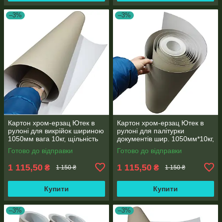
–3%
–3%
Картон хром-ерзац Ютек в
Картон хром-ерзац Ютек в
рулоні для викрійок шириною
рулоні для палітурки
1050мм вага 10кг, щільність
документів шир. 1050мм*10кг,
420г/м2, товщина картону 0,6
щільність. 420г/м2, товщина
Готово до відправки
Готово до відправки
мм
0,6 мм
1 115,50
1 115,50
₴
₴
1 150 ₴
1 150 ₴
Купити
Купити
–3%
–3%