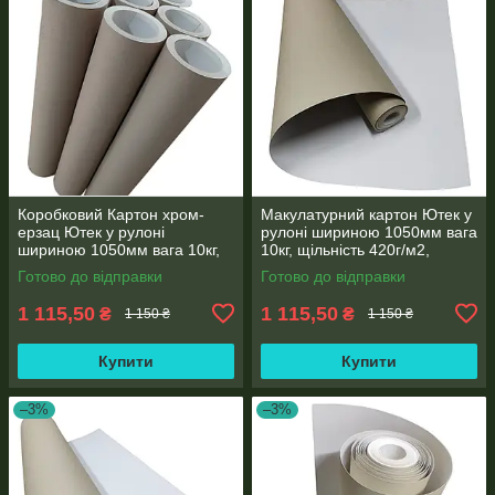
Коробковий Картон хром-
Макулатурний картон Ютек у
ерзац Ютек у рулоні
рулоні шириною 1050мм вага
шириною 1050мм вага 10кг,
10кг, щільність 420г/м2,
щільність 420г/м2, товщина
товщина картону 0,6 мм
Готово до відправки
Готово до відправки
0,6 мм
1 115,50
1 115,50
₴
₴
1 150 ₴
1 150 ₴
Купити
Купити
–3%
–3%