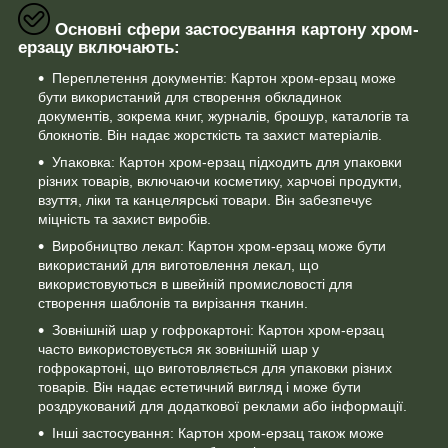
Основні сфери застосування картону хром-
ерзацу включають:
Переплетення документів: Картон хром-ерзац може
бути використаний для створення обкладинок
документів, зокрема книг, журналів, брошур, каталогів та
блокнотів. Він надає жорсткість та захист матеріалів.
Упаковка: Картон хром-ерзац підходить для упаковки
різних товарів, включаючи косметику, харчові продукти,
взуття, ліки та канцелярські товари. Він забезпечує
міцність та захист виробів.
Виробництво лекал: Картон хром-ерзац може бути
використаний для виготовлення лекал, що
використовуються в швейній промисловості для
створення шаблонів та вирізання тканин.
Зовнішній шар у гофрокартоні: Картон хром-ерзац
часто використовується як зовнішній шар у
гофрокартоні, що виготовляється для упаковки різних
товарів. Він надає естетичний вигляд і може бути
роздрукований для додаткової реклами або інформації.
Інші застосування: Картон хром-ерзац також може