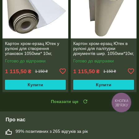
Картон хром-ерзац Ютек у
Картон хром-ерзац Ютек в
рулоні для створення
рулоні для палітурки
упаковок 1050мм* 10кг,
документів шир. 1050мм*10кг,
щільність 420г/м2, товщина
щільність. 420г/м2, товщина
Готово до відправки
Готово до відправки
картону 0,6 мм
0,6 мм
1 115,50
1 115,50
₴
₴
1 150 ₴
1 150 ₴
Купити
Купити
Показати ще
КНОПКА
ЗВ'ЯЗКУ
Про нас
99% позитивних з 265 відгуків за рік