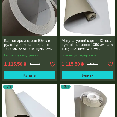
Картон хром-ерзац Ютек в
Макулатурний картон Ютек у
рулоні для лекал шириною
рулоні шириною 1050мм вага
1050мм вага 10кг, щільність
10кг, щільність 420г/м2,
420г/м2, товщина картону 0,6
товщина картону 0,6 мм
Готово до відправки
Готово до відправки
мм
1 115,50
1 115,50
₴
₴
1 150 ₴
1 150 ₴
Купити
Купити
–3%
–3%