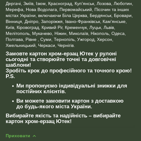
Дергачі, Зміїв, Ізюм, Красноград, Куп'янськ, Лозова, Люботин,
Мерефа, Нова Водолага, Первомайський, Пісочин та інших
містах України, включаючи Біла Церква, Бердянськ, Бровари,
Вінниця, Дніпро, Запоріжжя, Івано-Франківськ, Кам'янське,
Київ, Кіровоград, Кривий Ріг, Кременчук, Луцьк, Львів,
Мелітополь, Мукачево, Ніжин, Миколаїв, Нікополь, Одеса,
Полтава, Рівне , Суми, Тернопіль, Ужгород, Херсон,
Хмельницький, Черкаси, Чернігів.
Замовте картон хром-ерзац Ютек у рулоні
сьогодні та створюйте точні та довговічні
шаблони!
Зробіть крок до професійного та точного крою!
P.S.
Ми пропонуємо індивідуальні знижки для
постійних клієнтів.
Ви можете замовити картон з доставкою
до будь-якого міста України.
Вибирайте якість та надійність – вибирайте
картон хром-ерзац Ютек!
Приховати