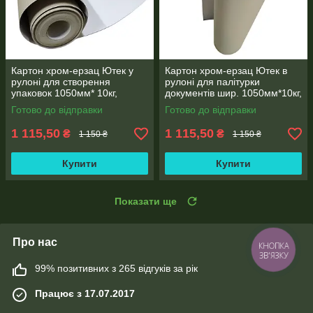
Картон хром-ерзац Ютек у
Картон хром-ерзац Ютек в
рулоні для створення
рулоні для палітурки
упаковок 1050мм* 10кг,
документів шир. 1050мм*10кг,
щільність 420г/м2, товщина
щільність. 420г/м2, товщина
Готово до відправки
Готово до відправки
картону 0,6 мм
0,6 мм
1 115,50
1 115,50
₴
₴
1 150 ₴
1 150 ₴
Купити
Купити
Показати ще
Про нас
КНОПКА
ЗВ'ЯЗКУ
99% позитивних з 265 відгуків за рік
Працює з 17.07.2017