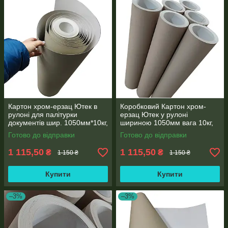
Картон хром-ерзац Ютек в
Коробковий Картон хром-
рулоні для палітурки
ерзац Ютек у рулоні
документів шир. 1050мм*10кг,
шириною 1050мм вага 10кг,
щільність. 420г/м2, товщина
щільність 420г/м2, товщина
Готово до відправки
Готово до відправки
0,6 мм
0,6 мм
1 115,50
1 115,50
₴
₴
1 150 ₴
1 150 ₴
Купити
Купити
–3%
–3%