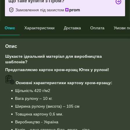
Що таке купити з Пром?
Замовлення під захистом
Опис
Характеристики
Доставка
Оплата
Умови п
Опис
Шукаєте ідеальний матеріал для виробництва
шаблонів?
Представляємо картон хром-ерзац Ютек у рулоні!
Основні характеристики картону хром-ерзацу:
Щільність 420 г/м2
Вага рулону – 10 кг.
Ширина рулону (висота) – 105 см
Товщина картону 0,6 мм.
Виробництво - Україна
Колір – одна сторона біла, друга – сіра