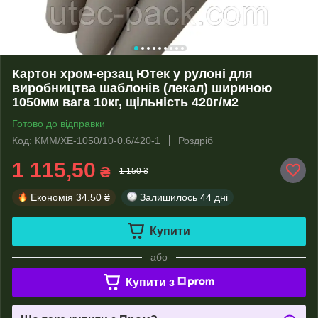
Картон хром-ерзац Ютек у рулоні для
виробництва шаблонів (лекал) шириною
1050мм вага 10кг, щільність 420г/м2
Готово до відправки
Код: КММ/ХЕ-1050/10-0.6/420-1
Роздріб
1 115,50
₴
1 150 ₴
Економія
34.50 ₴
Залишилось
44 дні
Купити
або
Купити з