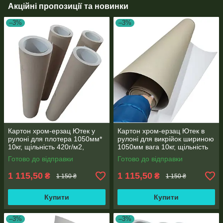
Акційні пропозиції та новинки
–3%
–3%
Картон хром-ерзац Ютек у
Картон хром-ерзац Ютек в
рулоні для плотера 1050мм*
рулоні для викрійок шириною
10кг, щільність 420г/м2,
1050мм вага 10кг, щільність
товщина картону 0,6 мм
420г/м2, товщина картону 0,6
Готово до відправки
Готово до відправки
мм
1 115,50
1 115,50
₴
₴
1 150 ₴
1 150 ₴
Купити
Купити
–3%
–3%