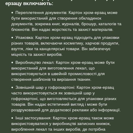
ерзацу включають:
Переплетення документів: Картон хром-ерзац може
бути використаний для створення обкладинок
документів, зокрема книг, журналів, брошур, каталогів та
блокнотів. Він надає жорсткість та захист матеріалів.
Упаковка: Картон хром-ерзац підходить для упаковки
різних товарів, включаючи косметику, харчові продукти,
взуття, ліки та канцелярські товари. Він забезпечує
міцність та захист виробів.
Виробництво лекал: Картон хром-ерзац може бути
використаний для виготовлення лекал, що
використовуються в швейній промисловості для
створення шаблонів та вирізання тканин.
Зовнішній шар у гофрокартоні: Картон хром-ерзац
часто використовується як зовнішній шар у
гофрокартоні, що виготовляється для упаковки різних
товарів. Він надає естетичний вигляд і може бути
роздрукований для додаткової реклами або інформації.
Інші застосування: Картон хром-ерзац також може
використовуватися у виробництві записних книжок,
вироблення лекал та інших виробів, де потрібна