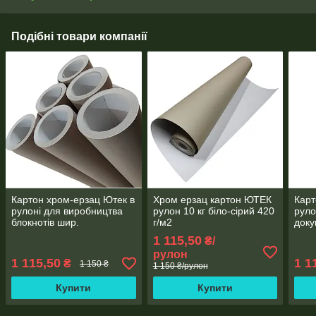
Подібні товари компанії
Картон хром-ерзац Ютек в
Хром ерзац картон ЮТЕК
Карт
рулоні для виробництва
рулон 10 кг біло-сірий 420
руло
блокнотів шир.
г/м2
доку
1050мм*10кг, щільність.
1050
1 115,50
₴/
420г/м2, товщина 0,6 мм
420г
рулон
1 115,50
1 1
₴
1 150 ₴
1 150 ₴/рулон
Купити
Купити