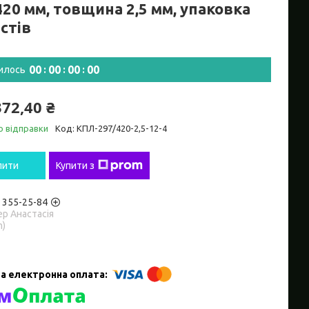
20 мм, товщина 2,5 мм, упаковка
стів
0
0
0
0
0
0
0
0
илось
372,40 ₴
о відправки
Код:
КПЛ-297/420-2,5-12-4
пити
Купити з
) 355-25-84
р Анастасія
m)