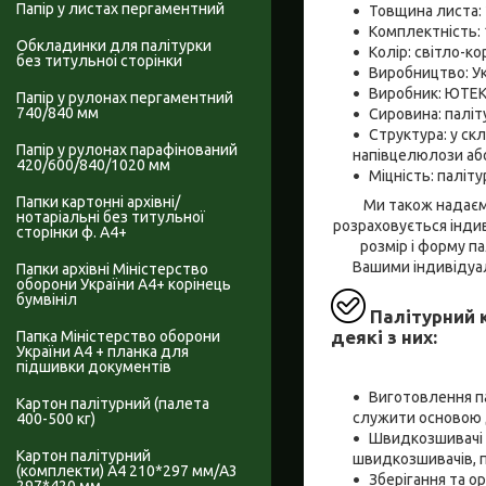
Папір у листах пергаментний
Товщина листа: 
Комплектність: 
Обкладинки для палітурки
Колір: світло-к
без титульноі сторінки
Виробництво: Ук
Виробник: ЮТЕК
Папір у рулонах пергаментний
740/840 мм
Сировина: паліт
Структура: у ск
Папір у рулонах парафінований
напівцелюлози або
420/600/840/1020 мм
Міцність: паліт
Папки картонні архівні/
Ми також надаєм
нотаріальні без титульної
розраховується індив
сторінки ф. А4+
розмір і форму п
Вашими індивідуал
Папки архівні Міністерство
оборони України А4+ корінець
бумвініл
Палітурний 
деякі з них:
Папка Міністерство оборони
України А4 + планка для
підшивки документів
Виготовлення па
Картон палітурний (палета
служити основою д
400-500 кг)
Швидкозшивачі 
Картон палітурний
швидкозшивачів, 
(комплекти) А4 210*297 мм/А3
Зберігання та о