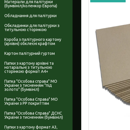
Матеріали для палітурки
(бумвініл/коленкор Европа)
Обладнання для палітурки
Обкладинки для палітурки з
титульною сторінкою
Короба з палітурного картону
(архівні) обклеєні крафтом
Картон палітурний гуртом
Папки з картону архівні та
нотаріальні з титульною
сторінкою формат А4+
Папка "Особова справа" МО
України з тисненням "під
золото" (бумвініл)
Папка "Особова Справа" МО
України з PP покриттям
Папка "Особова Справа" ДСНС
України з тисненням (бумвініл)
Папки з картону формат А3,