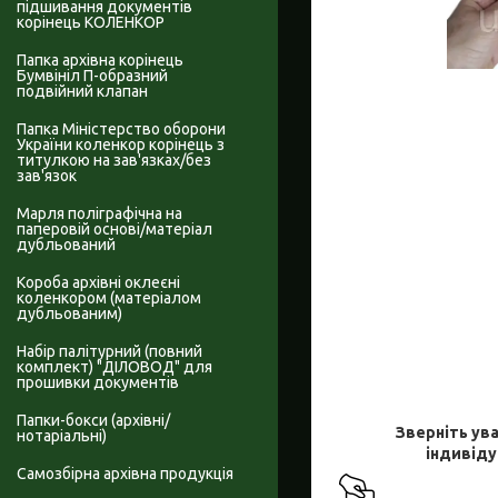
підшивання документів
корінець КОЛЕНКОР
Папка архівна корінець
Бумвініл П-образний
подвійний клапан
Папка Міністерство оборони
України коленкор корінець з
титулкою на зав'язках/без
зав'язок
Марля поліграфічна на
паперовій основі/матеріал
дубльований
Короба архівні оклеєні
коленкором (матеріалом
дубльованим)
Набір палітурний (повний
комплект) "ДІЛОВОД" для
прошивки документів
Папки-бокси (архівні/
Зверніть ува
нотаріальні)
індивіду
Самозбірна архівна продукція