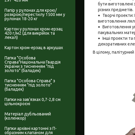
297*420 мм
бути виготовлені з
різних предметів.
Папір у рулонах для крою/
розкрою/перестилу 1500 мм у
Творчі проекти:
рулонах 18-20 кг
виготовлення ляльк
Виготовлення уп
Картон у рулонах хром-ерзац
пакувальних матер
420 г/м2 (для викрійок та
лекал)
Інші проекти та
декоративних елем
Картон хром-ерзац в аркушах
В цілому, палітурний
Папка "Особова
Справа"Національна Гвардія
України з тисненням "під
золото" (баладек)
Папка "Особова Справа" з
тисненням "під золото"
(баладек)
Папки на зав'язках 0,7-2,8 см
цільнокроєні
Матеріал дубльований
(коленкор)
Папки архівні картонні з П-
образним клапаном для