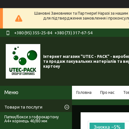
Шановні Замовники та Партнери! Наразі за нашим 
для підтвердження замовлення і проконсуль
+380 (95) 355-25-84
+380 (73) 317-67-54
Інтернет магазин "UTEC - PACK" - вироб
та продаж пакувальних матеріалів та ви
картону
Головна
Про нас
То
Товари та послуги
Папки/бокси з гофрокартону
А4+ корінець 40/80 мм
–5%