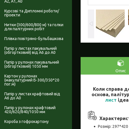
А2, А1, А0
Курсові та Дипломні роботи/
проекти
Нитки (300/600/800 м) та голки
для палітурних робіт
Плівка повітряно-бульбашкова
Папір у листах пакувальний
(обгортковий) від А6 до А0
Папір у рулонах пакувальний
(обгортковий) 1050 мм
Опис
Картон у рулонах
(макулатурний Б-300/350*20
пог.м)
Коли справа до
основа, паліту
Папір у листах крафтовий від
А6 до А0
лист
ідеа
Папір у рулонах крафтовий
420/620/840/1050 мм
Характерист
Короба з гофрокартону
Розмір: 297*420