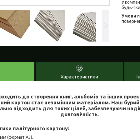
У компан
будь-яки
повернен
Характеристики
І
ходить до створення книг, альбомів та інших проект
рний картон стає незамінним матеріалом. Наш бури
льно підходить для таких цілей, забезпечуючи наді
довговічність.
ики палітурного картону:
 мм (формат А3).