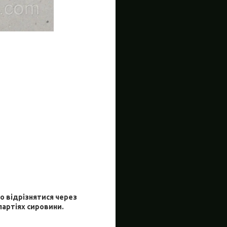
о відрізнятися через
партіях сировини.