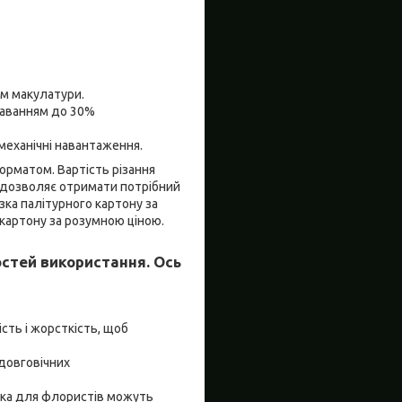
ям макулатури.
даванням до 30%
 механічні навантаження.
орматом. Вартість різання
е дозволяє отримати потрібний
зка палітурного картону за
картону за розумною ціною.
стей використання. Ось
сть і жорсткість, щоб
довговічних
ковка для флористів можуть