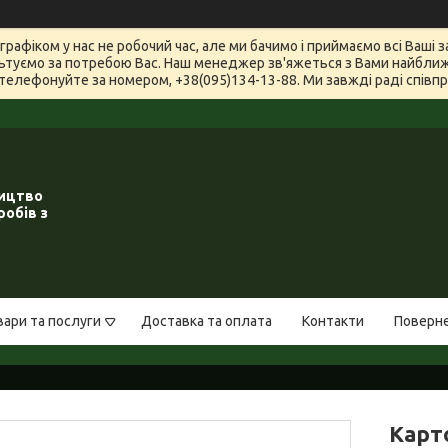
графіком у нас не робочий час, але ми бачимо і приймаємо всі Ваші
туємо за потребою Вас. Наш менеджер зв'яжеться з Вами найближчи
телефонуйте за номером, +38(095)134-13-88. Ми завжді раді співпра
ництво
робів з
вари та послуги
Доставка та оплата
Контакти
Поверне
Карт