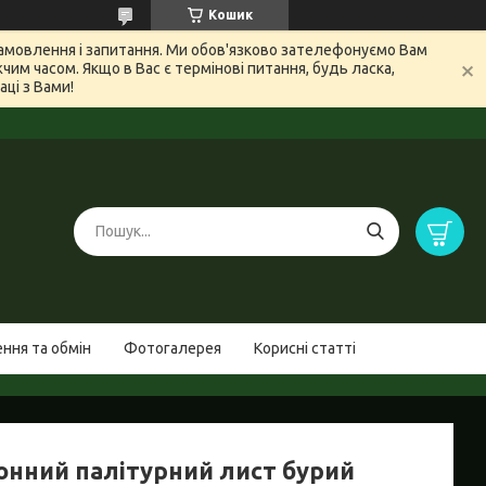
Кошик
 замовлення і запитання. Ми обов'язково зателефонуємо Вам
м часом. Якщо в Вас є термінові питання, будь ласка,
ці з Вами!
ння та обмін
Фотогалерея
Корисні статті
онний палітурний лист бурий