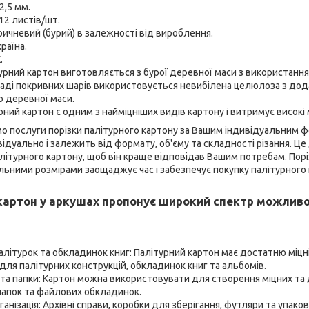
2,5 мм.
12 листів/шт.
оричневий (бурий) в залежності від вироблення.
раїна.
.
урний картон виготовляється з бурої деревної маси з використанн
ладі покривних шарів використовується невибілена целюлоза з до
 деревної маси.
урний картон є одним з найміцніших видів картону і витримує високі
о послуги порізки палітурного картону за Вашим індивідуальним ф
ідуально і залежить від формату, об'єму та складності різання. Ц
алітурного картону, щоб він краще відповідав Вашим потребам. Порі
ьними розмірами заощаджує час і забезпечує покупку палітурного 
картон у аркушах пропонує широкий спектр можливо
літурок та обкладинок книг: Палітурний картон має достатню міцні
ля палітурних конструкцій, обкладинок книг та альбомів.
та папки: Картон можна використовувати для створення міцних та 
папок та файлових обкладинок.
рганізація: Архівні справи, коробки для зберігання, футляри та упа