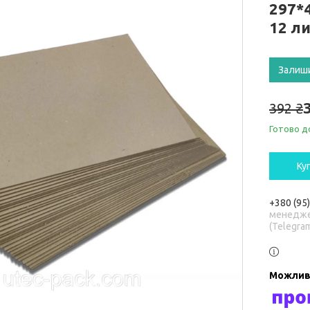
297*4
12 ли
Залиш
392 ₴
Готово д
Ку
+380 (95
менедже
(Telegra