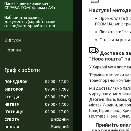
Папка - швидкозшивач "
СПРАВА ТОМ" формат А4+
Наступні методи
Набори для архівації
Пром-оплата (П
документів (короб + папки
PROM.UA і ми отри
гофро/палітурний картон)
Післяплати "Но
Оплата за рекв
Відгуки
Новини
Доставка па
"Нова пошта" та
У Харкові можливе с
Графік роботи
Терміни доставки пал
транспортної компані
09:00
17:00
ПОНЕДІЛОК
Ми доставляємо паліт
09:00
17:00
ВІВТОРОК
у аркушах у нас у так
09:00
17:00
СЕРЕДА
Дергачі, Зміїв, Ізюм
09:00
17:00
ЧЕТВЕР
містах України, включ
Київ, Кіровоград, Кри
09:00
17:00
ПʼЯТНИЦЯ
Полтава, Рівне, Суми,
Вихідний
СУБОТА
Прийміть викл
Вихідний
НЕДІЛЯ
картонний палі