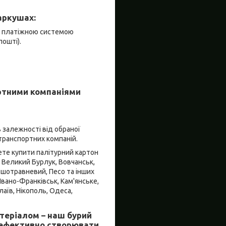
аркушах:
я платіжною системою
пошті).
ортними компаніями
в залежності від обраної
транспортних компаній.
ете купити палітурний картон
и, Великий Бурлук, Вовчанськ,
ершотравневий, Песо та інших
Івано-Франківськ, Кам'янське,
лаїв, Нікополь, Одеса,
атеріалом – наш бурий
а ефективно створювати