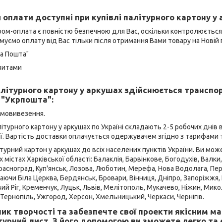
 оплати доступні при купівлі палітурного картону у 
ром-оплата є повністю безпечною для Вас, оскільки контролюєтьс
муємо оплату від Вас тільки після отримання Вами товару на Новій 
ва Пошта"
ізитами
літурного картону у аркушах здійснюється трансп
 "Укрпошта":
амовивезення.
ітурного картону у аркушах по Україні складають 2-5 робочих днів 
ї. Вартість доставки оплачується одержувачем згідно з тарифами 
урний картон у аркушах до всіх населених пунктів України. Ви мож
их містах Харківської області: Балаклія, Барвінкове, Богодухів, Валк
, Красноград, Куп'янськ, Лозова, Люботин, Мерефа, Нова Водолага, П
аючи Біла Церква, Бердянськ, Бровари, Вінниця, Дніпро, Запоріжжя, 
вий Ріг, Кременчук, Луцьк, Львів, Мелітополь, Мукачево, Ніжин, Мико
 Тернопіль, Ужгород, Херсон, Хмельницький, Черкаси, Чернігів.
ик творчості та забезпечте свої проекти якісним м
турний лист. З його допомогою ви зможете легко т