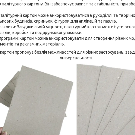
 палітурного картону. Він забезпечує захист та стабільність при зб
 Палітурний картон може використовуватися в рукоділлі та творчих 
ових будинків, скриньок, фігурок для аплікацій та пазлів.
аковки: Завдяки своїй міцності, палітурний картон може бути осн
іалів, коробок та подарункової упаковки.
 програми: Картон можна використовувати для створення різних мо
ентів та рекламних матеріалів.
 картон пропонує безліч можливостей для різних застосувань, завдяк
універсальності.