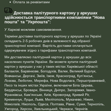
Оплата за реквізитами
Доставка палітурного картону у аркушах
здійснюється транспортними компаніями "Нова
пошта" та "Укрпошта":
У Харкові можливе самовивезення.
Терміни доставки палітурного картону у аркушах по Україні
складають 2-5 робочих днів в залежності від обраної
транспортної компанії. Вартість доставки оплачується
одержувачем згідно з тарифами транспортних компаній.
Ми доставляємо палітурний картон у аркушах до всіх
населених пунктів України. Ви можете купити палітурний
картон у аркушах у нас у таких містах Харківської області:
Балаклія, Барвінкове, Богодухів, Валки, Великий Бурлук,
Вовчанськ, Дергачі, Зміїв, Ізюм, Красноград, Куп'янськ,
Лозова, Люботин, Мерефа, Нова Водолага, Першотравневий,
Песо та інших містах України, включаючи Біла Церква,
Бердянськ, Бровари, Вінниця, Дніпро, Запоріжжя, Івано-
Франківськ, Кам'янське, Київ, Кіровоград, Кривий Ріг,
Кременчук, Луцьк, Львів, Мелітополь, Мукачево, Ніжин,
Миколаїв, Нікополь, Одеса, Полтава, Рівне, Суми, Тернопіль,
Ужгород, Херсон, Хмельницький, Черкаси, Чернігів.