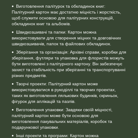
Виготовлення палітурок та обкладинок книг:
Палітурний картон має достатню міцність і жорсткість,
щоб служити основою для палітурних конструкцій,
обкладинок книг та альбомів.
Швидкозшивачі та папки: Картон можна
використовувати для створення міцних та довговічних
швидкозшивачів, папок та файлових обкладинок.
Зберігання та організація: Архівні справи, коробки для
зберігання, футляри та упаковка для флористів можуть
бути виготовлені з палітурного картону. Він забезпечує
захист та стабільність при зберіганні та транспортуванні
різних предметів.
Творчі проекти: Палітурний картон може
використовуватися в рукоділлі та творчих проектах,
таких як виготовлення лялькових будинків, скриньок,
фігурок для аплікацій та пазлів.
Виготовлення упаковки: Завдяки своїй міцності,
палітурний картон може бути основою для
виготовлення пакувальних матеріалів, коробок та
подарункової упаковки.
Інші проекти та програми: Картон можна