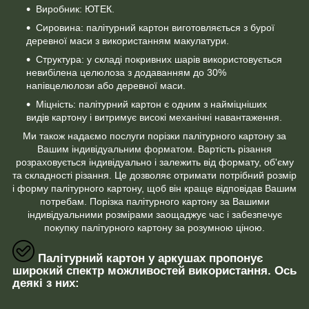
Виробник: ЮТЕК.
Сировина: палітурний картон виготовляється з бурої
деревної маси з використанням макулатури.
Структура: у складі покривних шарів використовується
невибілена целюлоза з додаванням до 30%
напівцелюлози або деревної маси.
Міцність: палітурний картон є одним з найміцніших
видів картону і витримує високі механічні навантаження.
Ми також надаємо послуги порізки палітурного картону за
Вашим індивідуальним форматом. Вартість різання
розраховується індивідуально і залежить від формату, об'єму
та складності різання. Це дозволяє отримати потрібний розмір
і форму палітурного картону, щоб він краще відповідав Вашим
потребам. Порізка палітурного картону за Вашими
індивідуальними розмірами заощаджує час і забезпечує
покупку палітурного картону за розумною ціною.
Палітурний картон у аркушах пропонує
широкий спектр можливостей використання. Ось
деякі з них: