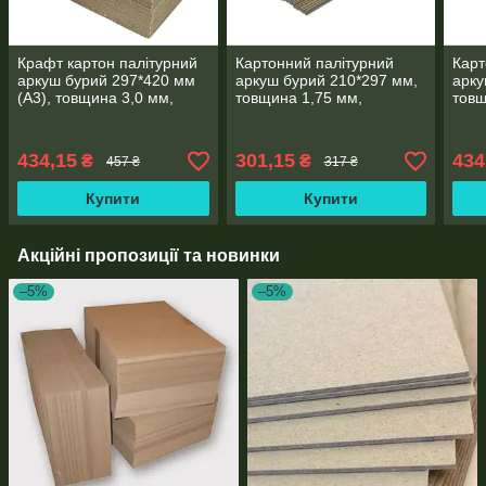
Крафт картон палітурний
Картонний палітурний
Карт
аркуш бурий 297*420 мм
аркуш бурий 210*297 мм,
арку
(А3), товщина 3,0 мм,
товщина 1,75 мм,
товщ
упаковка 12 аркушів
упаковка 24 аркушів
12 а
434,15
301,15
434
₴
₴
457 ₴
317 ₴
Купити
Купити
Акційні пропозиції та новинки
–5%
–5%