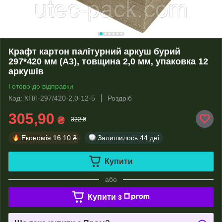
Крафт картон палітурний аркуш бурий
297*420 мм (А3), товщина 2,0 мм, упаковка 12
аркушів
Готово до відправки
Код: КПЛ-297/420-2,0-12-5
Роздріб
305,90
₴
322 ₴
Економія
16.10 ₴
Залишилось
44 дні
Купити
або
Купити з