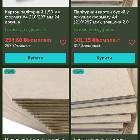
Картон палітурний 1,50 мм
Палітурний картон бурий у
формат А4 210*297 мм 24
аркушах формату А4
аркуша
(210*297 мм), товщина 2.0
мм, пакування 24 аркуша
Готово до відправки
Готово до відправки
254,60
301,15
₴/комплект
₴/комплект
268 ₴/комплект
317 ₴/комплект
Купити
Купити
–5%
–5%
Палітурний картон у аркушах
Лист палітурного картону