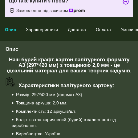
Що таке купити з Пром?
Замовлення під захистом
Опис
Характеристики
Доставка
Оплата
Умови п
Опис
Наш бурий крафт-картон палітурного формату
А3 (297*420 мм) з товщиною 2,0 мм - це
ідеальний матеріал для ваших творчих задумів.
Характеристики палітурного картону:
Розмір: 297*420 мм (формат А3).
Товщина аркуша: 2,0 мм.
Комплектність: 12 аркушів/шт.
Колір: світло-коричневий (бурий) в залежності від
вироблення.
Виробництво: Україна.