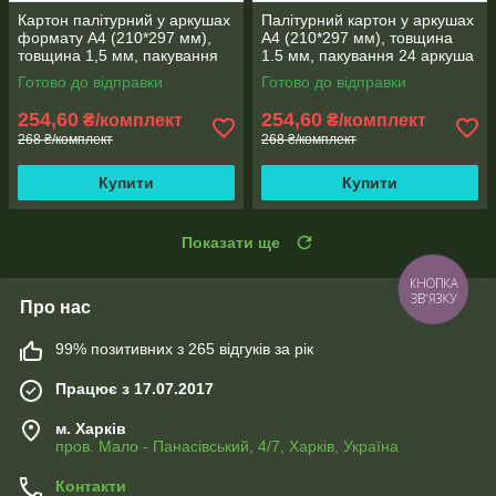
Картон палітурний у аркушах
Палітурний картон у аркушах
формату А4 (210*297 мм),
А4 (210*297 мм), товщина
товщина 1,5 мм, пакування
1.5 мм, пакування 24 аркуша
24 аркуша
Готово до відправки
Готово до відправки
254,60
254,60
₴/комплект
₴/комплект
268 ₴/комплект
268 ₴/комплект
Купити
Купити
Показати ще
КНОПКА
ЗВ'ЯЗКУ
Про нас
99% позитивних з 265 відгуків за рік
Працює з 17.07.2017
м. Харків
пров. Мало - Панасівський, 4/7, Харків, Україна
Контакти