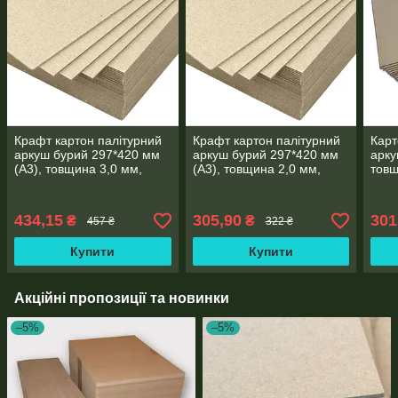
Крафт картон палітурний
Крафт картон палітурний
Карт
аркуш бурий 297*420 мм
аркуш бурий 297*420 мм
арку
(А3), товщина 3,0 мм,
(А3), товщина 2,0 мм,
товщ
упаковка 12 аркушів
упаковка 12 аркушів
упак
434,15
305,90
301
₴
₴
457 ₴
322 ₴
Купити
Купити
Акційні пропозиції та новинки
–5%
–5%