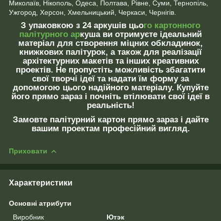
Миколаїв, Нікополь, Одеса, Полтава, Рівне, Суми, Тернопіль,
Ужгород, Херсон, Хмельницький, Черкаси, Чернігів.
З упаковкою з 24 аркушів цьо
го картонного
палітурного ар
куша ви отримуєте ідеальний
матеріал для створення міцних обкладинок,
книжкових палітурок, а також для реалізації
архітектурних макетів та інших креативних
проектів. Не пропустіть можливість збагатити
свої творчі ідеї та надати їм форму за
допомогою цього надійного матеріалу. Купуйте
його прямо зараз і почніть втілювати свої ідеї в
реальність!
Замовте палітурний картон прямо зараз і дайте
вашим проектам професійний вигляд.
Приховати
Характеристики
Основні атрибути
Виробник
Ютэк