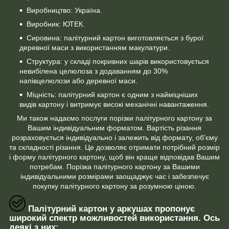
Виробництво: Україна.
Виробник: ЮТЕК.
Сировина: палітурний картон виготовляється з бурої
деревної маси з використанням макулатури.
Структура: у складі покривних шарів використовується
невибілена целюлоза з додаванням до 30%
напівцелюлози або деревної маси.
Міцність: палітурний картон є одним з найміцніших
видів картону і витримує високі механічні навантаження.
Ми також надаємо послуги порізки палітурного картону за
Вашим індивідуальним форматом. Вартість різання
розраховується індивідуально і залежить від формату, об'єму
та складності різання. Це дозволяє отримати потрібний розмір
і форму палітурного картону, щоб він краще відповідав Вашим
потребам. Порізка палітурного картону за Вашими
індивідуальними розмірами заощаджує час і забезпечує
покупку палітурного картону за розумною ціною.
Палітурний картон у аркушах пропонує
широкий спектр можливостей використання. Ось
деякі з них: