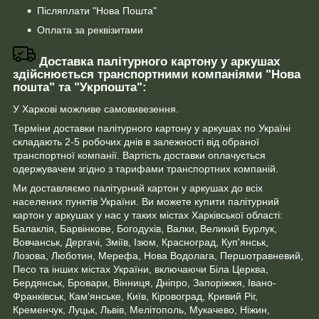
Післяплати "Нова Пошта"
Оплата за реквізитами
Доставка палітурного картону у аркушах
здійснюється транспортними компаніями "Нова
пошта" та "Укрпошта":
У Харкові можливе самовивезення.
Терміни доставки палітурного картону у аркушах по Україні
складають 2-5 робочих днів в залежності від обраної
транспортної компанії. Вартість доставки оплачується
одержувачем згідно з тарифами транспортних компаній.
Ми доставляємо палітурний картон у аркушах до всіх
населених пунктів України. Ви можете купити палітурний
картон у аркушах у нас у таких містах Харківської області:
Балаклія, Барвінкове, Богодухів, Валки, Великий Бурлук,
Вовчанськ, Дергачі, Зміїв, Ізюм, Красноград, Куп'янськ,
Лозова, Люботин, Мерефа, Нова Водолага, Першотравневий,
Песо та інших містах України, включаючи Біла Церква,
Бердянськ, Бровари, Вінниця, Дніпро, Запоріжжя, Івано-
Франківськ, Кам'янське, Київ, Кіровоград, Кривий Ріг,
Кременчук, Луцьк, Львів, Мелітополь, Мукачево, Ніжин,