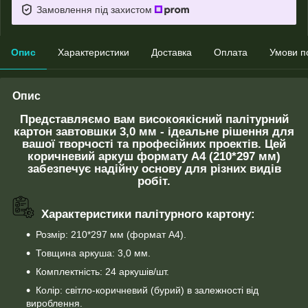
Замовлення під захистом
Опис
Характеристики
Доставка
Оплата
Умови п
Опис
Представляємо вам високоякісний палітурний
картон завтовшки 3,0 мм - ідеальне рішення для
вашої творчості та професійних проектів. Цей
коричневий аркуш формату А4 (210*297 мм)
забезпечує надійну основу для різних видів
робіт.
Характеристики палітурного картону:
Розмір: 210*297 мм (формат А4).
Товщина аркуша: 3,0 мм.
Комплектність: 24 аркушів/шт.
Колір: світло-коричневий (бурий) в залежності від
вироблення.