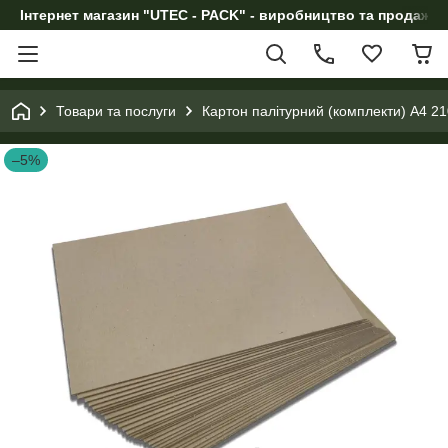
Інтернет магазин "UTEC - PACK" - виробництво та продаж п
Товари та послуги
Картон палітурний (комплекти) А4 2
–5%