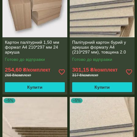
Картон палітурний 1,50 мм
Палітурний картон бурий у
формат А4 210*297 мм 24
аркушах формату А4
аркуша
(210*297 мм), товщина 2.0
мм, пакування 24 аркуша
Готово до відправки
Готово до відправки
254,60
301,15
₴/комплект
₴/комплект
268 ₴/комплект
317 ₴/комплект
Купити
Купити
–5%
–5%