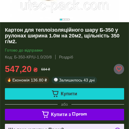
Картон для теплоізоляційного шару Б-350 у
рулонах ширина 1.0м на 20м2, щільність 350
г/м2.
Готово до відправки
Код: Б-350-КР/U-1.0/20/8
Роздріб
547,20
₴
684 ₴
Економія
136.80 ₴
Залишилось
43 дні
Купити
або
Купити з