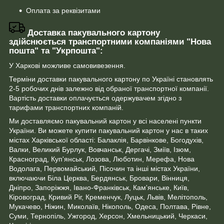
Оплата за реквізитами
Доставка пакувального картону
здійснюється транспортними компаніями "Нова
пошта" та "Укрпошта":
У Харкові можливе самовивезення.
Терміни доставки пакувального картону по Україні становлять
2-5 робочих днів залежно від обраної транспортної компанії.
Вартість доставки оплачується одержувачем згідно з
тарифами транспортних компаній.
Ми доставляємо пакувальний картон у всі населені пункти
України. Ви можете купити пакувальний картон у нас в таких
містах Харківської області: Балаклія, Барвінкове, Богодухів,
Валки, Великий Бурлук, Вовчанськ, Дергачі, Зміїв, Ізюм,
Красноград, Куп'янськ, Лозова, Люботин, Мерефа, Нова
Водолага, Первомайський, Пісочин та інші містах України,
включаючи Біла Церква, Бердянськ, Бровари, Вінниця,
Дніпро, Запоріжжя, Івано-Франківськ, Кам'янське, Київ,
Кіровоград, Кривий Ріг, Кременчук, Луцьк, Львів, Мелітополь,
Мукачево, Ніжин, Миколаїв, Нікополь, Одеса, Полтава, Рівне,
Суми, Тернопіль, Ужгород, Херсон, Хмельницький, Черкаси,