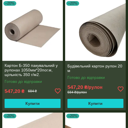
–20%
–20%
Картон Б-350 пакувальний у
Будівельний картон рулон 20
рулонах 1050мм*20пог.м,
м
щільність 350 г/м2.
Готово до відправки
Готово до відправки
547,20
₴/рулон
547,20
₴
684 ₴
684 ₴/рулон
Купити
Купити
–20%
–20%