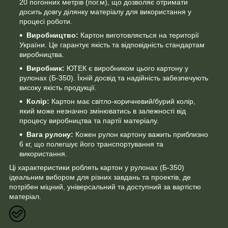
20 погонних метрів (пог.м), що дозволяє отримати
досить довгу ділянку матеріалу для використання у
процесі роботи.
Виробництво:
Картон виготовляється на території
України. Це гарантує якість та відповідність стандартам
виробництва.
Виробник:
ЮТЕК є виробником цього картону у
рулонах (Б-350). Їхній досвід та надійність забезпечують
високу якість продукції.
Колір:
Картон має світло-коричневий/бурий колір,
який може незначно змінюватись в залежності від
процесу виробництва та партії матеріалу.
Вага рулону:
Кожен рулон картону важить приблизно
6 кг, що полегшує його транспортування та
використання.
Ці характеристики роблять картон у рулонах (Б-350)
ідеальним вибором для різних завдань та проектів, де
потрібен міцний, універсальний та доступний за вартістю
матеріал.