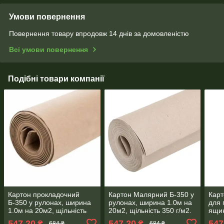
Умови повернення
Повернення товару впродовж 14 днів за домовленістю
Всі умови повернення
Подібні товари компанії
Картон прокладочний
Картон Малярний Б-350 у
Карт
Б-350 у рулонах, ширина
рулонах, ширина 1.0м на
для 
1.0м на 20м2, щільність
20м2, щільність 350 г/м2.
ящик
350 г/м2.
20м2
547,20
547,20
547
₴
₴
684 ₴
684 ₴