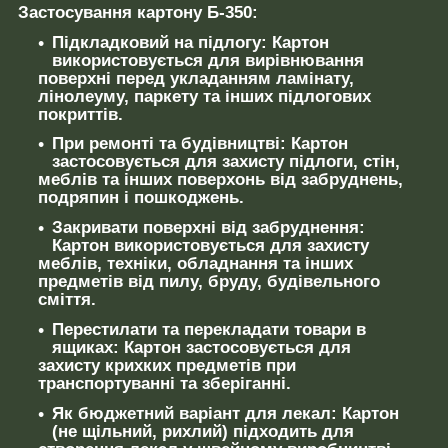
Застосування картону Б-350:
Підкладковий на підлогу:
Картон
використовується для вирівнювання
поверхні перед укладанням ламінату,
лінолеуму, паркету та інших підлогових
покриттів.
При ремонті та будівництві:
Картон
застосовується для захисту підлоги, стін,
меблів та інших поверхонь від забруднень,
подряпин і пошкоджень.
Закривати поверхні від забруднення:
Картон використовується для захисту
меблів, техніки, обладнання та інших
предметів від пилу, бруду, будівельного
сміття.
Перестилати та перекладати товари в
ящиках:
Картон застосовується для
захисту крихких предметів при
транспортуванні та зберіганні.
Як бюджетний варіант для лекал:
Картон
(не щільний, рихлий) підходить для