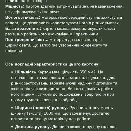
великої партії товарів.
Міцність:
Картон здатний витримувати значні навантаження,
не деформуючись і не рвуся.
Вологостійкість:
матеріал має середній ступінь захисту від
вологи, що дозволяє використовувати його в різних умовах.
Багаторазовість:
Картон можна використовувати кілька
разів, що робить його економічним і практичним.
Повітропроникність:
матеріал дозволяє повітрю
циркулювати, що запобігає утворенню конденсату та
плісняви.
Ось докладні характеристики цього картону:
Щільність
Картон має щільність 350 г/м2. Це
означає, що він має достатню міцність і щільність для
різних застосувань, забезпечуючи надійну підтримку та
захист під час використання. Висока щільність робить
його міцним і стійким до пошкоджень, зберігаючи при
цьому гнучкість і легкість в обробці.
Ширина (висота) рулону:
Рулони картону мають
ширину (висоти) 1000 мм, що забезпечує достатнє
покриття та площу матеріалу для роботи.
Довжина рулону:
Довжина кожного рулону складає