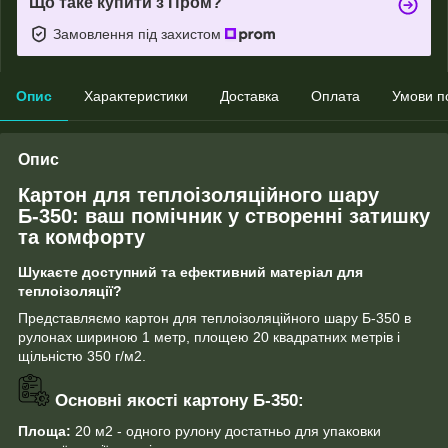
Що таке купити з Пром?
Замовлення під захистом
Опис
Характеристики
Доставка
Оплата
Умови п
Опис
Картон для теплоізоляційного шару
Б-350: ваш помічник у створенні затишку
та комфорту
Шукаєте доступний та ефективний матеріал для
теплоізоляції?
Представляємо картон для теплоізоляційного шару Б-350 в
рулонах шириною 1 метр, площею 20 квадратних метрів і
щільністю 350 г/м2.
Основні якості картону Б-350:
Площа:
20 м2 - одного рулону достатньо для упаковки