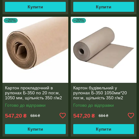
Купити
Купити
–20%
–20%
Картон прокладочний в
Картон будівельний у
рулонах Б-350 по 20 пог.м,
рулонах Б-350 1050мм*20
1050 мм, щільність 350 г/м2
пог.м, щільність 350 г/м2
Готово до відправки
Готово до відправки
547,20
547,20
₴
₴
684 ₴
684 ₴
Купити
Купити