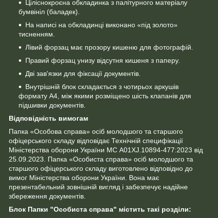
Ціліснокроєна обкладинка з палітурного матеріалу
бумвініл (баладек).
На написі на обкладинці виконано «під золото»
тисненням.
Лівий форзац має прозору кишеню для фотографій.
Правий форзац унизу відсутня кишеня з паперу.
Дві зав'язки для фіксації документів.
Внутрішній блок складається з чотирьох аркушів
формату А4, між якими розміщено шість клапанів для
підшивки документів.
Відповідність вимогам
Папка «Особова справа» осіб молодшого та старшого
офіцерського складу відповідає Технічній специфікації
Міністерства оборони України МС А01XJ.10894-477:2023 від
25.09.2023. Папка «Особиста справа» осіб молодшого та
старшого офіцерського складу виготовлено відповідно до
вимог Міністерства оборони України. Вона має
презентабельний зовнішній вигляд і забезпечує надійне
збереження документів.
Блок Папки "Особиста справа" містить такі розділи: