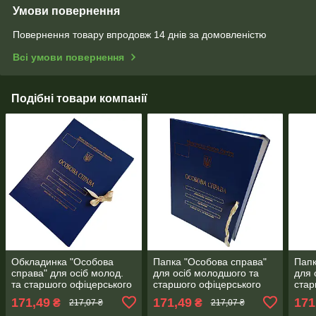
Умови повернення
Повернення товару впродовж 14 днів за домовленістю
Всі умови повернення
Подібні товари компанії
Обкладинка "Особова
Папка "Особова справа"
Папк
справа" для осіб молод.
для осіб молодшого та
для 
та старшого офіцерського
старшого офіцерського
стар
складу на зав'язках ф. А4
складу "під золото"
скла
171,49
171,49
171
₴
₴
217,07 ₴
217,07 ₴
без клапанів, бумвініл 20
бумвініл без клапанів (20
золо