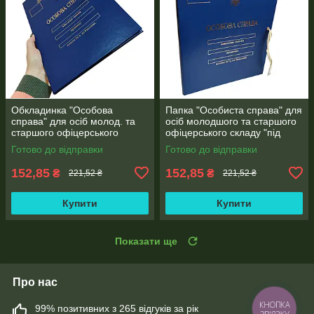
Обкладинка "Особова
Папка "Особиста справа" для
справа" для осіб молод. та
осіб молодшого та старшого
старшого офіцерського
офіцерського складу "під
складу без клапанів з
золото" бумвініл без клапанів
Готово до відправки
Готово до відправки
тисненням "під золото"
(10 мм)
(корінець 10 мм)
152,85
152,85
₴
₴
221,52 ₴
221,52 ₴
Купити
Купити
Показати ще
Про нас
99% позитивних з 265 відгуків за рік
КНОПКА
ЗВ'ЯЗКУ