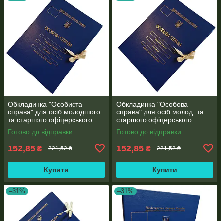
Обкладинка "Особиста
Обкладинка "Особова
справа" для осіб молодшого
справа" для осіб молод. та
та старшого офіцерського
старшого офіцерського
складу на зав'язках А4 без
складу на зав'язках А4 без
Готово до відправки
Готово до відправки
клапанів, бумвініл 10 мм
клапанів, бумвініл (10 мм)
152,85
152,85
₴
₴
221,52 ₴
221,52 ₴
Купити
Купити
–31%
–31%