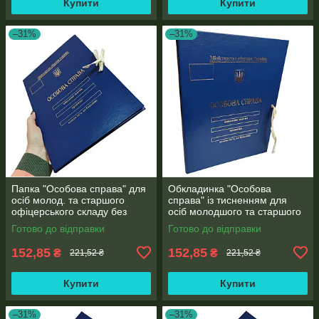
Купити
Купити
–31%
–31%
Папка "Особова справа" для
Обкладинка "Особова
осіб молод. та старшого
справа" із тисненням для
офіцерського складу без
осіб молодшого та старшого
клапанів, з тисненням "під
офіцерського складу ф. А4
Готово до відправки
Готово до відправки
золото" (корінець 10 мм)
без клапанів бумвініл 10 мм
152,85
152,85
₴
₴
221,52 ₴
221,52 ₴
Купити
Купити
–31%
–31%