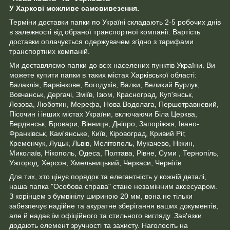
У Харкові можливе самовивезення.
Терміни доставки папки по Україні складають 2-5 робочих днів
в залежності від обраної транспортної компанії. Вартість
доставки оплачується одержувачем згідно з тарифами
транспортних компаній.
Ми доставляємо папки до всіх населених пунктів України. Ви
можете купити папки в таких містах Харківської області:
Балаклія, Барвінкове, Богодухів, Валки, Великий Бурлук,
Вовчанськ, Дергачі, Зміїв, Ізюм, Красноград, Куп'янськ,
Лозова, Люботин, Мерефа, Нова Водолага, Першотравневий,
Пісочин і інших містах України, включаючи Біла Церква,
Бердянськ, Бровари, Вінниця, Дніпро, Запоріжжя, Івано-
Франківськ, Кам'янське, Київ, Кіровоград, Кривий Ріг,
Кременчук, Луцьк, Львів, Мелітополь, Мукачево, Ніжин,
Миколаїв, Нікополь, Одеса, Полтава, Рівне, Суми , Тернопіль,
Ужгород, Херсон, Хмельницький, Черкаси, Чернігів
Для тих, хто цінує порядок та елегантність у кожній деталі,
наша папка "Особова справа" стане незамінним аксесуаром.
З корінцем з бумвінілу шириною 20 мм, вона не тільки
забезпечує надійне та акуратне зберігання ваших документів,
але й надає їм офіційного та стильного вигляду. Зав'язки
додають елемент зручності та захисту. Наголосіть на