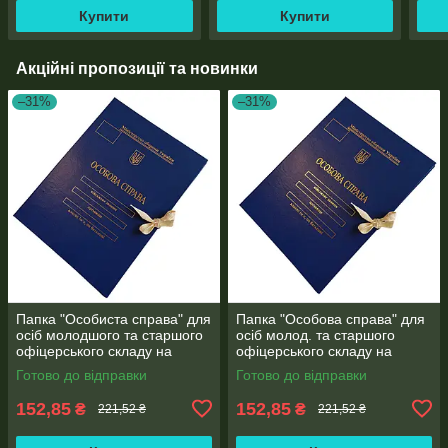
мм
мм)
мм)
Купити
Купити
Акційні пропозиції та новинки
–31%
–31%
Папка "Особиста справа" для
Папка "Особова справа" для
осіб молодшого та старшого
осіб молод. та старшого
офіцерського складу на
офіцерського складу на
зав'язках А4 без клапанів,
зав'язках А4 без клапанів,
Готово до відправки
Готово до відправки
"бумвініл 10 мм
"під золото" бумвініл (10 мм)
152,85
152,85
₴
₴
221,52 ₴
221,52 ₴