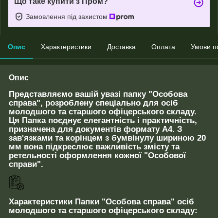
Що таке купити з Пром?
Замовлення під захистом
Опис
Характеристики
Доставка
Оплата
Умови п
Опис
Представляємо вашій увазі папку "Особова
справа", розроблену спеціально для осіб
молодшого та старшого офіцерського складу.
Ця Папка поєднує елегантність і практичність,
призначена для документів формату A4. З
зав'язками та корінцем з бумвінулу шириною 20
мм вона підкреслює важливість змісту та
ретельності оформлення кожної "Особової
справи".
Характеристики Папки "Особова справа" осіб
молодшого та старшого офіцерського складу: