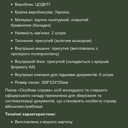
Виробник: ЦОДНТІ
Країна виробництва: Україна
Матеріал: картон палітурний, покритий
бумвінілом (баладек)
Наявність зав'язок: 2 штуки
Тиснення: присутній (золотим кольором)
Внутрішня кишеня: присутня (виготовлена з
прозорого поліпропілену)
Внутрішній блок: присутній (складається з аркушів
формату А4)
Внутрішні клапани для підшивки документів: 6 штуки
Розмір папки: 308*224*20мм
Папка «Особова справа» осіб молодшого та старшого
офіцерського складу призначена для зберігання та
систематизації документів, що становлять особисту справу
військовослужбовця.
Технічні характеристики:
Виготовлена з міцного картону