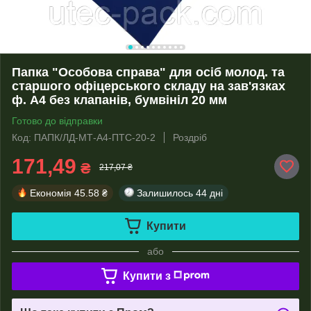
Папка "Особова справа" для осіб молод. та
старшого офіцерського складу на зав'язках
ф. А4 без клапанів, бумвініл 20 мм
Готово до відправки
Код: ПАПК/ЛД-МТ-А4-ПТС-20-2
Роздріб
171,49
₴
217,07 ₴
Економія
45.58 ₴
Залишилось
44 дні
Купити
або
Купити з