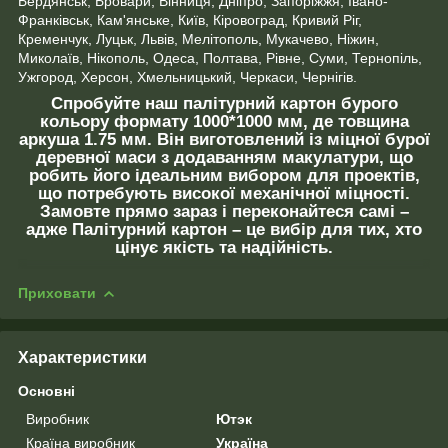
Бердянськ, Бровари, Вінниця, Дніпро, Запоріжжя, Івано-
Франківськ, Кам'янське, Київ, Кіровоград, Кривий Ріг,
Кременчук, Луцьк, Львів, Мелітополь, Мукачево, Ніжин,
Миколаїв, Нікополь, Одеса, Полтава, Рівне, Суми, Тернопіль,
Ужгород, Херсон, Хмельницький, Черкаси, Чернігів.
Спробуйте наш палітурний картон бурого
кольору формату 1000*1000 мм, де товщина
аркуша 1.75 мм. Він виготовлений із міцної бурої
деревної маси з додаванням макулатури, що
робить його ідеальним вибором для проектів,
що потребують високої механічної міцності.
Замовте прямо зараз і переконайтеся самі –
адже Палітурний картон – це вибір для тих, хто
цінує якість та надійність.
Приховати
Характеристики
Основні
Виробник
Ютэк
Країна виробник
Україна