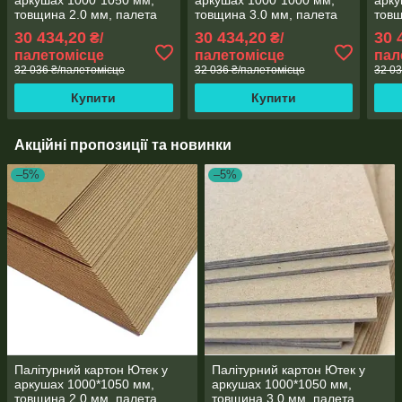
аркушах 1000*1050 мм,
аркушах 1000*1000 мм,
арку
товщина 2.0 мм, палета
товщина 3.0 мм, палета
товщ
500кг (КПЛ-1000*1050-
500кг (КПЛ-1000*1000-
500к
30 434,20
30 434,20
30 
₴/
₴/
2.0/500-1)
3.0/500-1)
1.75
палетомісце
палетомісце
пал
32 036 ₴/палетомісце
32 036 ₴/палетомісце
32 03
Купити
Купити
Акційні пропозиції та новинки
–5%
–5%
Палітурний картон Ютек у
Палітурний картон Ютек у
аркушах 1000*1050 мм,
аркушах 1000*1050 мм,
товщина 2.0 мм, палета
товщина 3.0 мм, палета