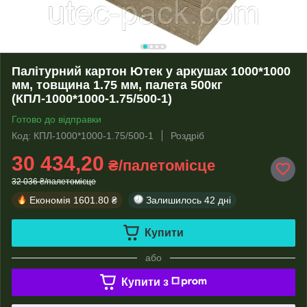
Палітурний картон Ютек у аркушах 1000*1000
мм, товщина 1.75 мм, палета 500кг
(КПЛ-1000*1000-1.75/500-1)
Готово до відправки
Код: КПЛ-1000*1000-1.75/500-1
Роздріб
30 434,20
₴/палетомісце
32 036 ₴/палетомісце
Економія
1601.80 ₴
Залишилось
42 дні
Купити
або
Купити з