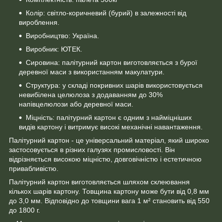
Колір: світло-коричневий (бурий) в залежності від
вироблення.
Виробництво: Україна.
Виробник: ЮТЕК.
Сировина: палітурний картон виготовляється з бурої
деревної маси з використанням макулатури.
Структура: у складі покривних шарів використовується
невибілена целюлоза з додаванням до 30%
напівцелюлози або деревної маси.
Міцність: палітурний картон є одним з найміцніших
видів картону і витримує високі механічні навантаження.
Палітурний картон - це універсальний матеріал, який широко
застосовується в різних галузях промисловості. Він
відрізняється високою міцністю, довговічністю і естетичною
привабливістю.
Палітурний картон виготовляється шляхом склеювання
кількох шарів картону. Товщина картону може бути від 0,8 мм
до 3,0 мм. Відповідно до товщини вага 1 м² становить від 550
до 1800 г.