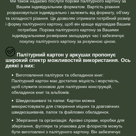
Ми також надаємо послуги порізки палітурного картону за
Вашим індивідуальним форматом. Вартість різання
розраховується індивідуально і залежить від формату, об'єму
та складності різання. Це дозволяє отримати потрібний розмір
і форму палітурного картону, щоб він краще відповідав Вашим
потребам. Порізка палітурного картону за Вашими
індивідуальними розмірами заощаджує час і забезпечує
покупку палітурного картону за розумною ціною.
Палітурний картон у аркушах пропонує
широкий спектр можливостей використання. Ось
деякі з них:
Виготовлення палітурок та обкладинок книг:
Палітурний картон має достатню міцність і жорсткість,
щоб служити основою для палітурних конструкцій,
обкладинок книг та альбомів.
Швидкозшивачі та папки: Картон можна
використовувати для створення міцних та довговічних
швидкозшивачів, папок та файлових обкладинок.
Зберігання та організація: Архівні справи, коробки для
зберігання, футляри та упаковка для флористів можуть
бути виготовлені з палітурного картону. Він забезпечує