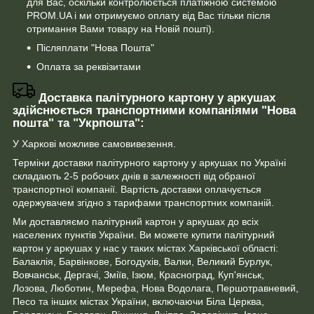
для Вас, оскільки контролюється платіжною системою
PROM.UA і ми отримуємо оплату від Вас тільки після
отримання Вами товару на Новій пошті).
Післяплати "Нова Пошта"
Оплата за реквізитами
Доставка палітурного картону у аркушах
здійснюється транспортними компаніями "Нова
пошта" та "Укрпошта":
У Харкові можливе самовивезення.
Терміни доставки палітурного картону у аркушах по Україні
складають 2-5 робочих днів в залежності від обраної
транспортної компанії. Вартість доставки оплачується
одержувачем згідно з тарифами транспортних компаній.
Ми доставляємо палітурний картон у аркушах до всіх
населених пунктів України. Ви можете купити палітурний
картон у аркушах у нас у таких містах Харківської області:
Балаклія, Барвінкове, Богодухів, Валки, Великий Бурлук,
Вовчанськ, Дергачі, Зміїв, Ізюм, Красноград, Куп'янськ,
Лозова, Люботин, Мерефа, Нова Водолага, Першотравневий,
Песо та інших містах України, включаючи Біла Церква,