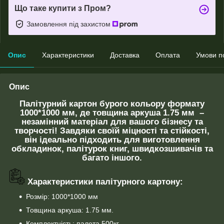
Що таке купити з Пром?
Замовлення під захистом
Опис
Характеристики
Доставка
Оплата
Умови п
Опис
Палітурний картон бурого кольору формату
1000*1000 мм, де товщина аркуша 1.75 мм –
незамінний матеріал для вашого бізнесу та
творчості! Завдяки своїй міцності та стійкості,
він ідеально підходить для виготовлення
обкладинок, палітурок книг, швидкозшивачів та
багато іншого.
Характеристики палітурного картону:
Розмір: 1000*1000 мм
Товщина аркуша: 1.75 мм.
Комплектність: палета 500кг