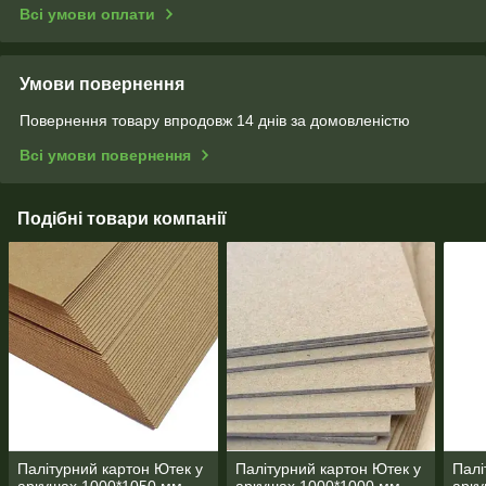
Всі умови оплати
Умови повернення
Повернення товару впродовж 14 днів за домовленістю
Всі умови повернення
Подібні товари компанії
Палітурний картон Ютек у
Палітурний картон Ютек у
Палі