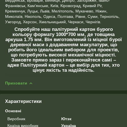
Бердянськ, Бровари, Вінниця, Дніпро, Запоріжжя, Івано-
Франківськ, Кам'янське, Київ, Кіровоград, Кривий Ріг,
Кременчук, Луцьк, Львів, Мелітополь, Мукачево, Ніжин,
Миколаїв, Нікополь, Одеса, Полтава, Рівне, Суми, Тернопіль,
Ужгород, Херсон, Хмельницький, Черкаси, Чернігів.
Спробуйте наш палітурний картон бурого
кольору формату 1000*700 мм, де товщина
аркуша 1.75 мм. Він виготовлений із міцної бурої
деревної маси з додаванням макулатури, що
робить його ідеальним вибором для проектів,
що потребують високої механічної міцності.
Замовте прямо зараз і переконайтеся самі –
адже Палітурний картон – це вибір для тих, хто
цінує якість та надійність.
Приховати
Характеристики
Основні
Виробник
Ютэк
Країна виробник
Україна