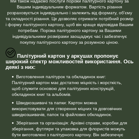
Ми також надаємо послуги порізки палітурного картону за
Вашим індивідуальним форматом. Вартість різання
розраховується індивідуально і залежить від формату, об'єму
та складності різання. Це дозволяє отримати потрібний розмір
і форму палітурного картону, щоб він краще відповідав Вашим
потребам. Порізка палітурного картону за Вашими
індивідуальними розмірами заощаджує час і забезпечує
покупку палітурного картону за розумною ціною.
Палітурний картон у аркушах пропонує
широкий спектр можливостей використання. Ось
деякі з них:
Виготовлення палітурок та обкладинок книг:
Палітурний картон має достатню міцність і жорсткість,
щоб служити основою для палітурних конструкцій,
обкладинок книг та альбомів.
Швидкозшивачі та папки: Картон можна
використовувати для створення міцних та довговічних
швидкозшивачів, папок та файлових обкладинок.
Зберігання та організація: Архівні справи, коробки для
зберігання, футляри та упаковка для флористів можуть
бути виготовлені з палітурного картону. Він забезпечує