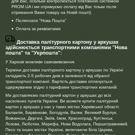
для Вас, оскільки контролюється платіжною системою
PROM.UA і ми отримуємо оплату від Вас тільки після
отримання Вами товару на Новій пошті).
Післяплати "Нова Пошта"
Оплата за реквізитами
Доставка палітурного картону у аркушах
здійснюється транспортними компаніями "Нова
пошта" та "Укрпошта":
У Харкові можливе самовивезення.
Терміни доставки палітурного картону у аркушах по Україні
складають 2-5 робочих днів в залежності від обраної
транспортної компанії. Вартість доставки оплачується
одержувачем згідно з тарифами транспортних компаній.
Ми доставляємо палітурний картон у аркушах до всіх
населених пунктів України. Ви можете купити палітурний
картон у аркушах у нас у таких містах Харківської області:
Балаклія, Барвінкове, Богодухів, Валки, Великий Бурлук,
Вовчанськ, Дергачі, Зміїв, Ізюм, Красноград, Куп'янськ,
Лозова, Люботин, Мерефа, Нова Водолага, Першотравневий,
Песо та інших містах України, включаючи Біла Церква,