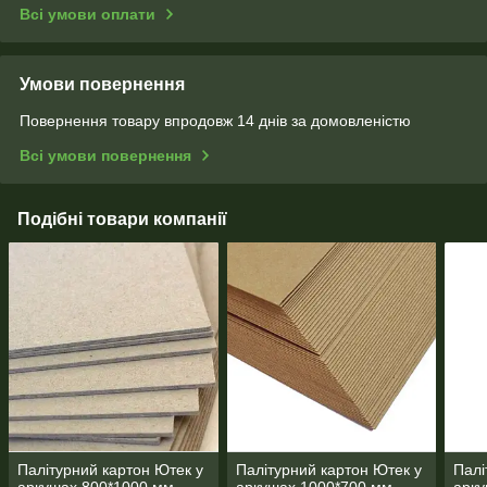
Всі умови оплати
Умови повернення
Повернення товару впродовж 14 днів за домовленістю
Всі умови повернення
Подібні товари компанії
Палітурний картон Ютек у
Палітурний картон Ютек у
Палі