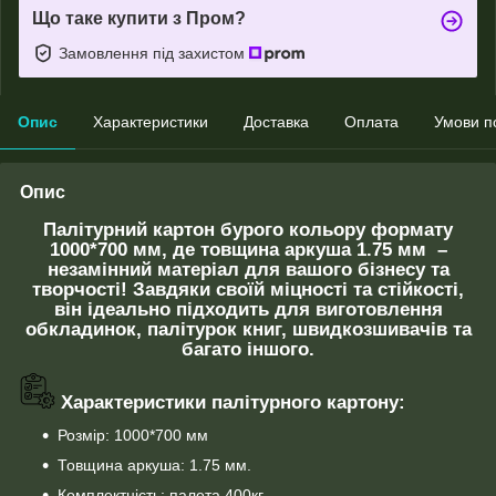
Що таке купити з Пром?
Замовлення під захистом
Опис
Характеристики
Доставка
Оплата
Умови п
Опис
Палітурний картон бурого кольору формату
1000*700 мм, де товщина аркуша 1.75 мм –
незамінний матеріал для вашого бізнесу та
творчості! Завдяки своїй міцності та стійкості,
він ідеально підходить для виготовлення
обкладинок, палітурок книг, швидкозшивачів та
багато іншого.
Характеристики палітурного картону:
Розмір: 1000*700 мм
Товщина аркуша: 1.75 мм.
Комплектність: палета 400кг