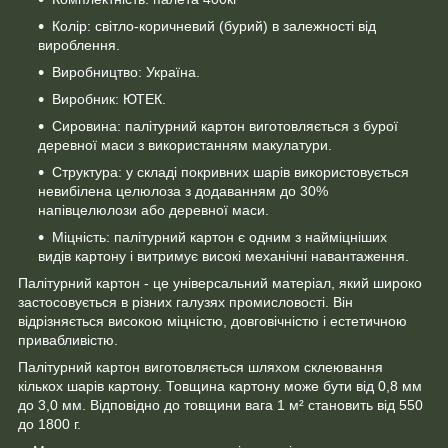
Колір: світло-коричневий (бурий) в залежності від
вироблення.
Виробництво: Україна.
Виробник: ЮТЕК.
Сировина: палітурний картон виготовляється з бурої
деревної маси з використанням макулатури.
Структура: у складі покривних шарів використовується
невибілена целюлоза з додаванням до 30%
напівцелюлози або деревної маси.
Міцність: палітурний картон є одним з найміцніших
видів картону і витримує високі механічні навантаження.
Палітурний картон - це універсальний матеріал, який широко
застосовується в різних галузях промисловості. Він
відрізняється високою міцністю, довговічністю і естетичною
привабливістю.
Палітурний картон виготовляється шляхом склеювання
кількох шарів картону. Товщина картону може бути від 0,8 мм
до 3,0 мм. Відповідно до товщини вага 1 м² становить від 550
до 1800 г.