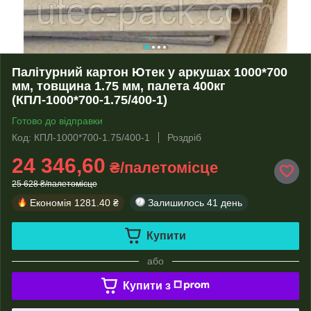
Палітурний картон Ютек у аркушах 1000*700
мм, товщина 1.75 мм, палета 400кг
(КПЛ-1000*700-1.75/400-1)
Готово до відправки
Код: КПЛ-1000*700-1.75/400-1
Роздріб
24 346,60
₴/палетомісце
25 628 ₴/палетомісце
Економія
1281.40 ₴
Залишилось
41 день
Купити
або
Купити з